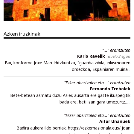
Azken iruzkinak
"..." erantzuten
Karlo Ravelik
duela 2 egun
Bai, konforme Joxe Mari. Hitzkuntza, "guardia zibila, inkisizioaren
ordezkoa, Espainiaren muina...
"Ezker abertzalea eta..." erantzuten
Fernando Trebolek
Bete-betean asmatu duzu Asier, ausarta ere gazte ikuspegitik
bada ere, beti izan gara umezurtz......
"Ezker abertzalea eta..." erantzuten
Aitor Unanuek
Badira aukera ildo berriak. https://ezkernazionala.eus/ Joan