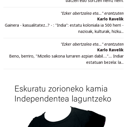
batzen edo sortzen herriz herri.
"Ezker abertzalea eta..." erantzuten
Karlo Ravelik
Gainera - kasualitatez...? - : "India": estatu koloniala ia 500 herri -
nazioak, kulturak, hizku...
"Ezker abertzalea eta..." erantzuten
Karlo Ravelik
Beno, berriro, "Mizelio sakona lurraren azpian dabil….".... Indiar
estatuan bezela: la...