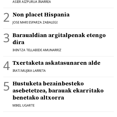
ASIER AIZPURUA IÑARREA
Non placet Hispania
JOSE MARI ESPARZA ZABALEGI
Baraualdian argitalpenak etengo
dira
IHINTZA TELLABIDE AMUNARRIZ
Txertaketa askatasunaren alde
IRATI MUJIKA LARRETA
Hustuketa bezainbesteko
asebetetzea, barauak ekarritako
benetako altxorra
MIKEL UGARTE