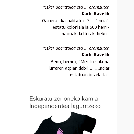
"Ezker abertzalea eta..." erantzuten
Karlo Ravelik
Gainera - kasualitatez...? - : "India":
estatu koloniala ia 500 herri -
nazioak, kulturak, hizku...
"Ezker abertzalea eta..." erantzuten
Karlo Ravelik
Beno, berriro, "Mizelio sakona
lurraren azpian dabil….".... Indiar
estatuan bezela: la...