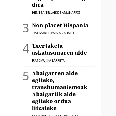
dira
IHINTZA TELLABIDE AMUNARRIZ
Non placet Hispania
JOSE MARI ESPARZA ZABALEGI
Txertaketa
askatasunaren alde
IRATI MUJIKA LARRETA
Abaigarren alde
egiteko,
transhumanismoak
Abaigartik alde
egiteko ordua
litzateke
ASIER BASTARRIKA GOROSTIZA