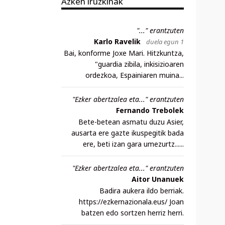
Azken iruzkinak
"..." erantzuten
Karlo Ravelik
duela egun 1
Bai, konforme Joxe Mari. Hitzkuntza,
"guardia zibila, inkisizioaren
ordezkoa, Espainiaren muina...
"Ezker abertzalea eta..." erantzuten
Fernando Trebolek
Bete-betean asmatu duzu Asier,
ausarta ere gazte ikuspegitik bada
ere, beti izan gara umezurtz......
"Ezker abertzalea eta..." erantzuten
Aitor Unanuek
Badira aukera ildo berriak.
https://ezkernazionala.eus/ Joan
batzen edo sortzen herriz herri.