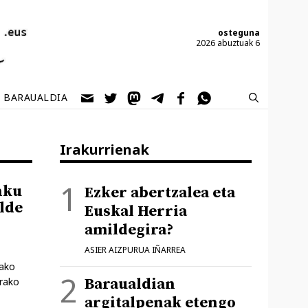
osteguna
2026 abuztuak 6
BARAUALDIA
Irakurrienak
nku
Ezker abertzalea eta
alde
Euskal Herria
amildegira?
ASIER AIZPURUA IÑARREA
pako
Baraualdian
urako
argitalpenak etengo