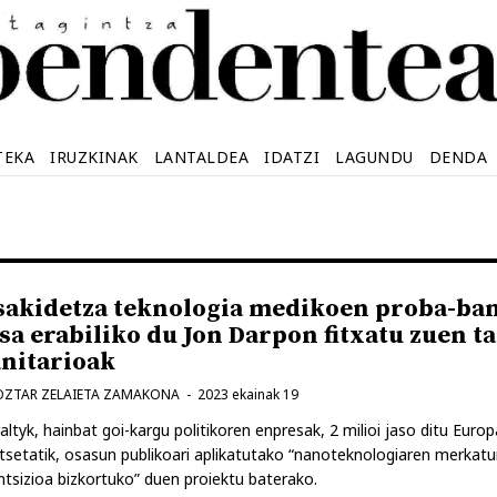
TEKA
IRUZKINAK
LANTALDEA
IDATZI
LAGUNDU
DENDA
sakidetza teknologia medikoen proba-ba
sa erabiliko du Jon Darpon fitxatu zuen t
anitarioak
OZTAR ZELAIETA ZAMAKONA
2023 ekainak 19
altyk, hainbat goi-kargu politikoren enpresak, 2 milioi jaso ditu Euro
tsetatik, osasun publikoari aplikatutako “nanoteknologiaren merkat
ntsizioa bizkortuko” duen proiektu baterako.