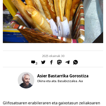
2025 ekainak 30
3
Asier Bastarrika Gorostiza
Okina eta aita. Basabizizalea. Aia
Glifosatoaren erabileraren eta gaixotasun zeliakoaren