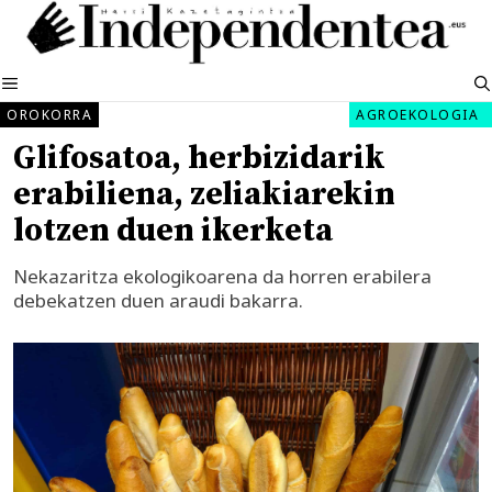
Edukira
salto
egin
MENUA
OROKORRA
AGROEKOLOGIA
Glifosatoa, herbizidarik
erabiliena, zeliakiarekin
lotzen duen ikerketa
Nekazaritza ekologikoarena da horren erabilera
debekatzen duen araudi bakarra.