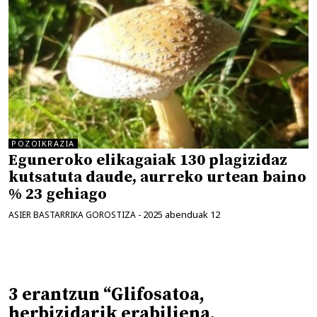
POZOIKRAZIA
Eguneroko elikagaiak 130 plagizidaz
kutsatuta daude, aurreko urtean baino
% 23 gehiago
2025 abenduak 12
ASIER BASTARRIKA GOROSTIZA
-
3 erantzun “Glifosatoa,
herbizidarik erabiliena,