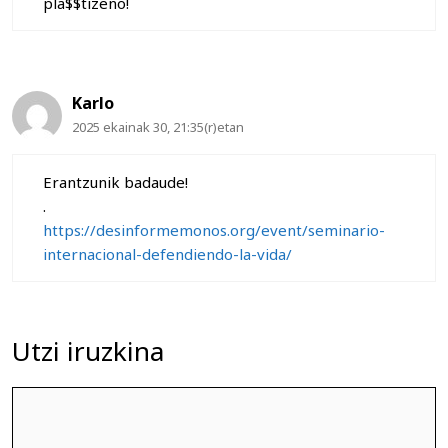
pla$$tizeno!
Karlo
2025 ekainak 30, 21:35(r)etan
Erantzunik badaude!
.
https://desinformemonos.org/event/seminario-
internacional-defendiendo-la-vida/
Utzi iruzkina
Iruzkina