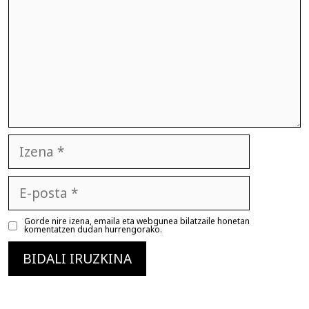
Izena
E-
posta
Gorde nire izena, emaila eta webgunea bilatzaile honetan
komentatzen dudan hurrengorako.