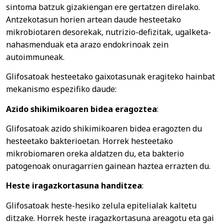
sintoma batzuk gizakiengan ere gertatzen direlako.
Antzekotasun horien artean daude hesteetako
mikrobiotaren desorekak, nutrizio-defizitak, ugalketa-
nahasmenduak eta arazo endokrinoak zein
autoimmuneak.
Glifosatoak hesteetako gaixotasunak eragiteko hainbat
mekanismo espezifiko daude:
Azido shikimikoaren bidea eragoztea
:
Glifosatoak azido shikimikoaren bidea eragozten du
hesteetako bakterioetan. Horrek hesteetako
mikrobiomaren oreka aldatzen du, eta bakterio
patogenoak onuragarrien gainean haztea errazten du.
Heste iragazkortasuna handitzea
:
Glifosatoak heste-hesiko zelula epitelialak kaltetu
ditzake. Horrek heste iragazkortasuna areagotu eta gai