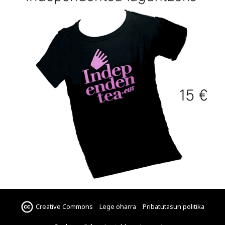
Creative Commons
Lege oharra
Pribatutasun politika