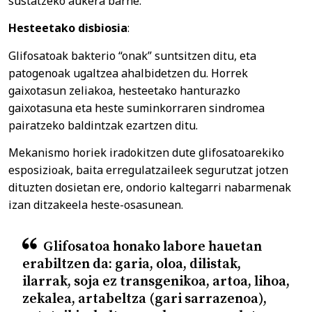
sustatzeko aukera barne.
Hesteetako disbiosia
:
Glifosatoak bakterio “onak” suntsitzen ditu, eta
patogenoak ugaltzea ahalbidetzen du. Horrek
gaixotasun zeliakoa, hesteetako hanturazko
gaixotasuna eta heste suminkorraren sindromea
pairatzeko baldintzak ezartzen ditu.
Mekanismo horiek iradokitzen dute glifosatoarekiko
esposizioak, baita erregulatzaileek segurutzat jotzen
dituzten dosietan ere, ondorio kaltegarri nabarmenak
izan ditzakeela heste-osasunean.
Glifosatoa honako labore hauetan
erabiltzen da: garia, oloa, dilistak,
ilarrak, soja ez transgenikoa, artoa, lihoa,
zekalea, artabeltza (gari sarrazenoa),