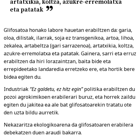
artatxikia, koltza, azukre-erremolatxa
eta patatak
Glifosatoa honako labore hauetan erabiltzen da: garia,
oloa, dilistak, ilarrak, soja ez transgenikoa, artoa, lihoa,
zekalea, artabeltza (gari sarrazenoa), artatxikia, koltza,
azukre-erremolatxa eta patatak. Gainera, sarri eta erruz
erabiltzen da hiri lorazaintzan, baita bide eta
errepideetako landaredia erretzeko ere, eta hortik bere
bidea egiten du.
Industriak
“Ez galdetu, ez hitz egin”
politika erabiltzen du
pozoi agrokimikoen erabilerari buruz, eta horrek zaildu
egiten du jakitea ea ale bat glifosatoarekin tratatu ote
den uzta bildu aurretik.
Nekazaritza ekologikoarena da glifosatoaren erabilera
debekatzen duen araudi bakarra.