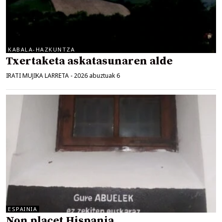
KABALA-HAZKUNTZA
Txertaketa askatasunaren alde
IRATI MUJIKA LARRETA
-
2026 abuztuak 6
ESPAINIA
Non placet Hispania