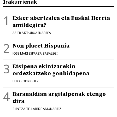
Irakurrienak
Ezker abertzalea eta Euskal Herria
amildegira?
ASIER AIZPURUA IÑARREA
Non placet Hispania
JOSE MARI ESPARZA ZABALEGI
Etsipena ekintzarekin
ordezkatzeko gonbidapena
FITO RODRIGUEZ
Baraualdian argitalpenak etengo
dira
IHINTZA TELLABIDE AMUNARRIZ