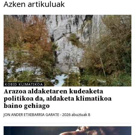
Azken artikuluak
KOBID KLIMATIKOA
Arazoa aldaketaren kudeaketa
politikoa da, aldaketa klimatikoa
baino gehiago
JON ANDER ETXEBARRIA GARATE
-
2026 abuztuak 8