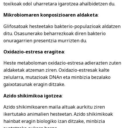
toxikoak odol uharretara igarotzea ahalbidetzen du.
Mikrobiomaren konposizioaren aldaketa
:
Glifosatoak hesteetako bakterio-populazioak aldatzen
ditu. Osasunerako beharrezkoak diren bakterio
onuragarrien presentzia murrizten du.
Oxidazio-estresa eragitea
:
Heste metaboloman oxidazio-estresa adierazten zuten
aldaketak atzeman ziren. Oxidazio-estresak kalte
zelularra, mutazioak DNAn eta minbizia bezalako
gaixotasunak eragin ditzake.
Azido shikimikoa igotzea
:
Azido shikimikoaren maila altuak aurkitu ziren
ikertutako animalien hesteetan. Azido shikimikoak
hainbat eragin biologiko izan ditzake, minbizia