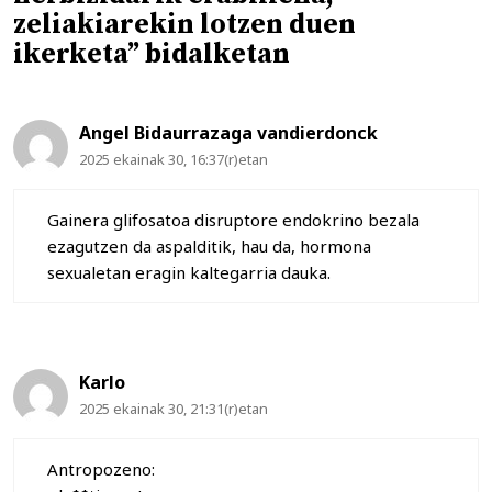
zeliakiarekin lotzen duen
ikerketa” bidalketan
Angel Bidaurrazaga vandierdonck
2025 ekainak 30, 16:37(r)etan
Gainera glifosatoa disruptore endokrino bezala
ezagutzen da aspalditik, hau da, hormona
sexualetan eragin kaltegarria dauka.
Karlo
2025 ekainak 30, 21:31(r)etan
Antropozeno: