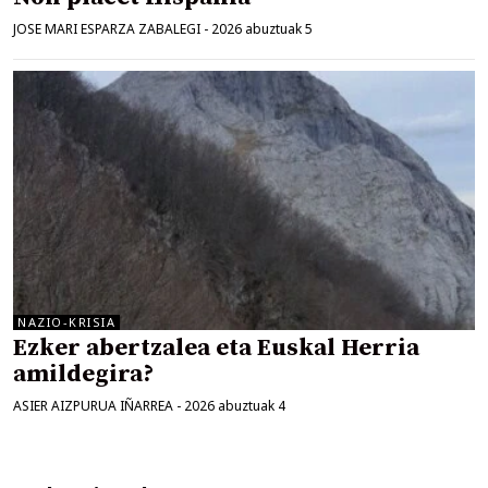
JOSE MARI ESPARZA ZABALEGI
-
2026 abuztuak 5
NAZIO-KRISIA
Ezker abertzalea eta Euskal Herria
amildegira?
ASIER AIZPURUA IÑARREA
-
2026 abuztuak 4