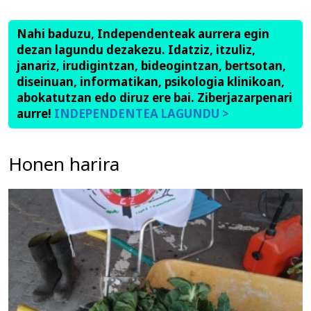
Nahi baduzu, Independenteak aurrera egin
dezan lagundu dezakezu. Idatziz, itzuliz,
janariz, irudigintzan, bideogintzan, bertsotan,
diseinuan, informatikan, psikologia klinikoan,
abokatutzan edo diruz ere bai. Ziberjazarpenari
aurre!
INDEPENDENTEA LAGUNDU >
Honen harira