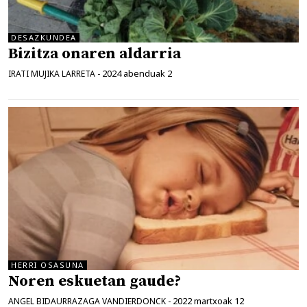
DESAZKUNDEA
Bizitza onaren aldarria
2024 abenduak 2
IRATI MUJIKA LARRETA
-
HERRI OSASUNA
Noren eskuetan gaude?
2022 martxoak 12
ANGEL BIDAURRAZAGA VANDIERDONCK
-