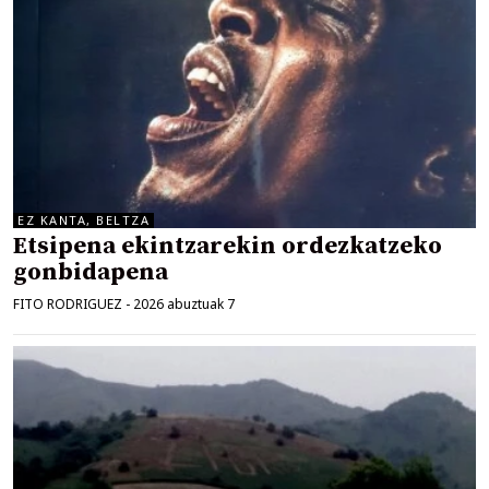
EZ KANTA, BELTZA
Etsipena ekintzarekin ordezkatzeko
gonbidapena
FITO RODRIGUEZ
-
2026 abuztuak 7