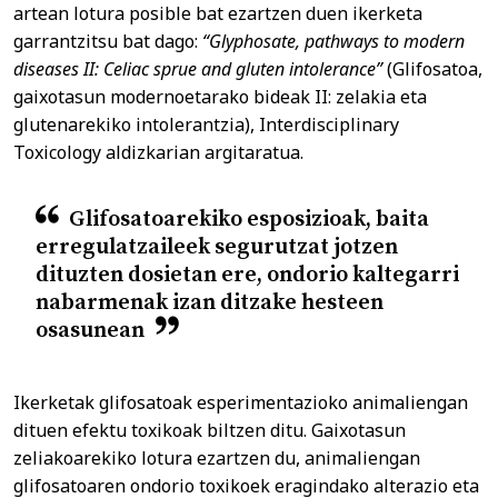
artean lotura posible bat ezartzen duen ikerketa
garrantzitsu bat dago:
“Glyphosate, pathways to modern
diseases II: Celiac sprue and gluten intolerance”
(Glifosatoa,
gaixotasun modernoetarako bideak II: zelakia eta
glutenarekiko intolerantzia), Interdisciplinary
Toxicology aldizkarian argitaratua.
Glifosatoarekiko esposizioak, baita
erregulatzaileek segurutzat jotzen
dituzten dosietan ere, ondorio kaltegarri
nabarmenak izan ditzake hesteen
osasunean
Ikerketak glifosatoak esperimentazioko animaliengan
dituen efektu toxikoak biltzen ditu. Gaixotasun
zeliakoarekiko lotura ezartzen du, animaliengan
glifosatoaren ondorio toxikoek eragindako alterazio eta