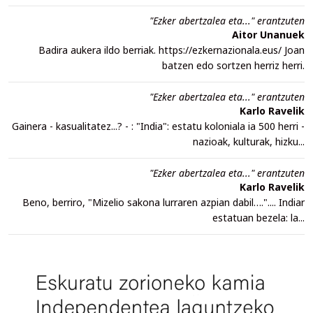
"Ezker abertzalea eta..." erantzuten
Aitor Unanuek
Badira aukera ildo berriak. https://ezkernazionala.eus/ Joan
batzen edo sortzen herriz herri.
"Ezker abertzalea eta..." erantzuten
Karlo Ravelik
Gainera - kasualitatez...? - : "India": estatu koloniala ia 500 herri -
nazioak, kulturak, hizku...
"Ezker abertzalea eta..." erantzuten
Karlo Ravelik
Beno, berriro, "Mizelio sakona lurraren azpian dabil….".... Indiar
estatuan bezela: la...