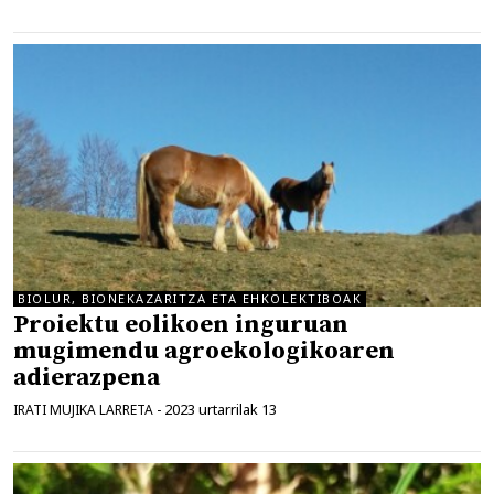
BIOLUR, BIONEKAZARITZA ETA EHKOLEKTIBOAK
Proiektu eolikoen inguruan
mugimendu agroekologikoaren
adierazpena
2023 urtarrilak 13
IRATI MUJIKA LARRETA
-