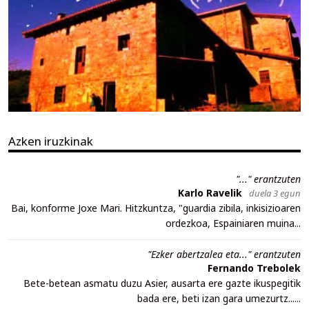
Azken iruzkinak
"..." erantzuten
Karlo Ravelik
duela 3 egun
Bai, konforme Joxe Mari. Hitzkuntza, "guardia zibila, inkisizioaren
ordezkoa, Espainiaren muina...
"Ezker abertzalea eta..." erantzuten
Fernando Trebolek
Bete-betean asmatu duzu Asier, ausarta ere gazte ikuspegitik
bada ere, beti izan gara umezurtz......