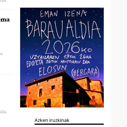
tema
tu
,
uztu
,
Azken iruzkinak