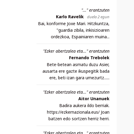
"..." erantzuten
Karlo Ravelik
duela 2 egun
Bai, konforme Joxe Mari. Hitzkuntza,
"guardia zibila, inkisizioaren
ordezkoa, Espainiaren muina...
"Ezker abertzalea eta..." erantzuten
Fernando Trebolek
Bete-betean asmatu duzu Asier,
ausarta ere gazte ikuspegitik bada
ere, beti izan gara umezurtz......
"Ezker abertzalea eta..." erantzuten
Aitor Unanuek
Badira aukera ildo berriak.
https://ezkernazionala.eus/ Joan
batzen edo sortzen herriz herri.
"Ezker abertzalea eta..." erantzuten