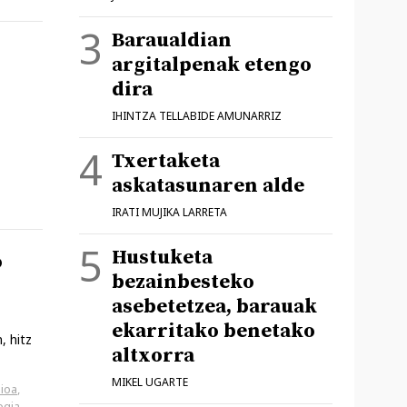
Baraualdian
argitalpenak etengo
dira
IHINTZA TELLABIDE AMUNARRIZ
Txertaketa
askatasunaren alde
IRATI MUJIKA LARRETA
Hustuketa
o
bezainbesteko
asebetetzea, barauak
ekarritako benetako
, hitz
altxorra
MIKEL UGARTE
ioa
,
ogia