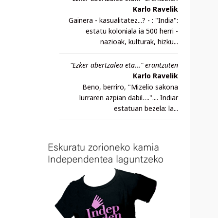
Karlo Ravelik
Gainera - kasualitatez...? - : "India":
estatu koloniala ia 500 herri -
nazioak, kulturak, hizku...
"Ezker abertzalea eta..." erantzuten
Karlo Ravelik
Beno, berriro, "Mizelio sakona
lurraren azpian dabil….".... Indiar
estatuan bezela: la...