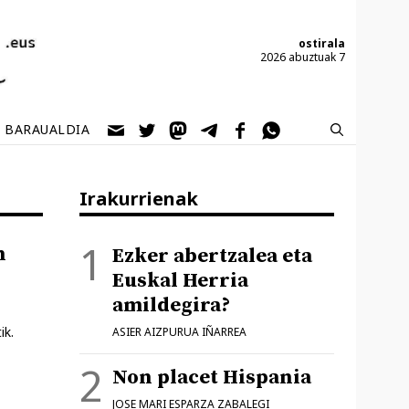
ostirala
2026 abuztuak 7
BARAUALDIA
Irakurrienak
n
Ezker abertzalea eta
Euskal Herria
amildegira?
ik.
ASIER AIZPURUA IÑARREA
Non placet Hispania
JOSE MARI ESPARZA ZABALEGI