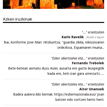
Azken iruzkinak
"..." erantzuten
Karlo Ravelik
duela 2 egun
Bai, konforme Joxe Mari. Hitzkuntza, "guardia zibila, inkisizioaren
ordezkoa, Espainiaren muina...
"Ezker abertzalea eta..." erantzuten
Fernando Trebolek
Bete-betean asmatu duzu Asier, ausarta ere gazte ikuspegitik
bada ere, beti izan gara umezurtz......
"Ezker abertzalea eta..." erantzuten
Aitor Unanuek
Badira aukera ildo berriak. https://ezkernazionala.eus/ Joan
batzen edo sortzen herriz herri.