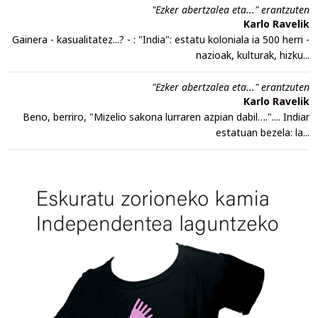
"Ezker abertzalea eta..." erantzuten
Karlo Ravelik
Gainera - kasualitatez...? - : "India": estatu koloniala ia 500 herri -
nazioak, kulturak, hizku...
"Ezker abertzalea eta..." erantzuten
Karlo Ravelik
Beno, berriro, "Mizelio sakona lurraren azpian dabil….".... Indiar
estatuan bezela: la...