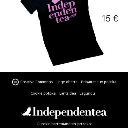
Creative Commons
Lege oharra
Pribatutasun politika
Cookie politika
Lantaldea
Lagundu
Gurekin harremanetan jartzeko: