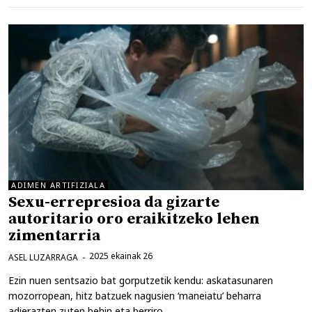
ADIMEN ARTIFIZIALA
Sexu-errepresioa da gizarte
autoritario oro eraikitzeko lehen
zimentarria
2025 ekainak 26
ASEL LUZARRAGA
Ezin nuen sentsazio bat gorputzetik kendu: askatasunaren
mozorropean, hitz batzuek nagusien ‘maneiatu’ beharra
adierazten zuten behin eta berriro.