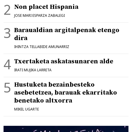
Non placet Hispania
JOSE MARI ESPARZA ZABALEGI
Baraualdian argitalpenak etengo
dira
IHINTZA TELLABIDE AMUNARRIZ
Txertaketa askatasunaren alde
IRATI MUJIKA LARRETA
Hustuketa bezainbesteko
asebetetzea, barauak ekarritako
benetako altxorra
MIKEL UGARTE