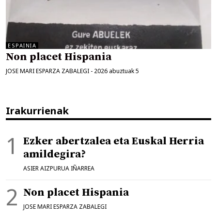
ESPAINIA
Non placet Hispania
JOSE MARI ESPARZA ZABALEGI
-
2026 abuztuak 5
Irakurrienak
Ezker abertzalea eta Euskal Herria
amildegira?
ASIER AIZPURUA IÑARREA
Non placet Hispania
JOSE MARI ESPARZA ZABALEGI