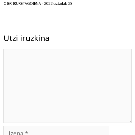
2022 uztailak 28
OIER IRURETAGOIENA
-
Utzi iruzkina
Iruzkina
Izena