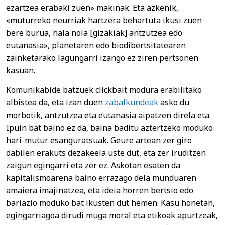
ezartzea erabaki zuen» makinak. Eta azkenik,
«muturreko neurriak hartzera behartuta ikusi zuen
bere burua, hala nola [gizakiak] antzutzea edo
eutanasia», planetaren edo biodibertsitatearen
zainketarako lagungarri izango ez ziren pertsonen
kasuan.
Komunikabide batzuek clickbait modura erabilitako
albistea da, eta izan duen
zabalkundeak
asko du
morbotik, antzutzea eta eutanasia aipatzen direla eta.
Ipuin bat baino ez da, baina baditu aztertzeko moduko
hari-mutur esanguratsuak. Geure artean zer giro
dabilen erakuts dezakeela uste dut, eta zer iruditzen
zaigun egingarri eta zer ez. Askotan esaten da
kapitalismoarena baino errazago dela munduaren
amaiera imajinatzea, eta ideia horren bertsio edo
bariazio moduko bat ikusten dut hemen. Kasu honetan,
egingarriagoa dirudi muga moral eta etikoak apurtzeak,