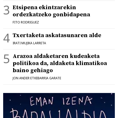
Etsipena ekintzarekin
ordezkatzeko gonbidapena
FITO RODRIGUEZ
Txertaketa askatasunaren alde
IRATI MUJIKA LARRETA
Arazoa aldaketaren kudeaketa
politikoa da, aldaketa klimatikoa
baino gehiago
JON ANDER ETXEBARRIA GARATE