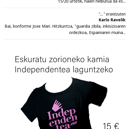
15/20 urtetik, haien helburua da es...
"..." erantzuten
Karlo Ravelik
Bai, konforme Joxe Mari. Hitzkuntza, "guardia zibila, inkisizioaren
ordezkoa, Espainiaren muina...