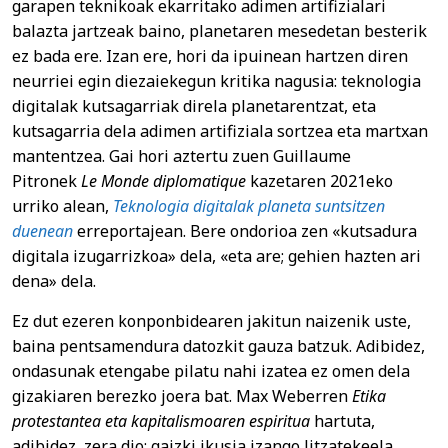
garapen teknikoak ekarritako adimen artifizialari
balazta jartzeak baino, planetaren mesedetan besterik
ez bada ere. Izan ere, hori da ipuinean hartzen diren
neurriei egin diezaiekegun kritika nagusia: teknologia
digitalak kutsagarriak direla planetarentzat, eta
kutsagarria dela adimen artifiziala sortzea eta martxan
mantentzea. Gai hori aztertu zuen Guillaume
Pitronek
Le Monde diplomatique
kazetaren 2021eko
urriko alean,
Teknologia digitalak planeta suntsitzen
duenean
erreportajean. Bere ondorioa zen «kutsadura
digitala izugarrizkoa» dela, «eta are; gehien hazten ari
dena» dela.
Ez dut ezeren konponbidearen jakitun naizenik uste,
baina pentsamendura datozkit gauza batzuk. Adibidez,
ondasunak etengabe pilatu nahi izatea ez omen dela
gizakiaren berezko joera bat. Max Weberren
Etika
protestantea eta kapitalismoaren espiritua
hartuta,
adibidez, zera dio: gaizki ikusia izango litzatekeela