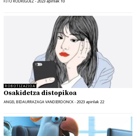
2023 apirilak 10
FITO RODRIGUEZ
-
ROBOTIZAZIOA
Osakidetza distopikoa
2023 apirilak 22
ANGEL BIDAURRAZAGA VANDIERDONCK
-