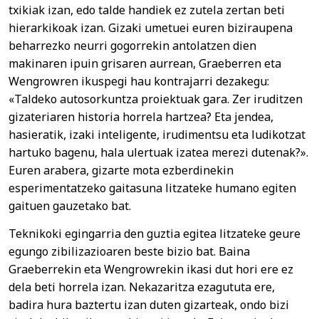
txikiak izan, edo talde handiek ez zutela zertan beti
hierarkikoak izan. Gizaki umetuei euren biziraupena
beharrezko neurri gogorrekin antolatzen dien
makinaren ipuin grisaren aurrean, Graeberren eta
Wengrowren ikuspegi hau kontrajarri dezakegu:
«Taldeko autosorkuntza proiektuak gara. Zer iruditzen
gizateriaren historia horrela hartzea? Eta jendea,
hasieratik, izaki inteligente, irudimentsu eta ludikotzat
hartuko bagenu, hala ulertuak izatea merezi dutenak?».
Euren arabera, gizarte mota ezberdinekin
esperimentatzeko gaitasuna litzateke humano egiten
gaituen gauzetako bat.
Teknikoki egingarria den guztia egitea litzateke geure
egungo zibilizazioaren beste bizio bat. Baina
Graeberrekin eta Wengrowrekin ikasi dut hori ere ez
dela beti horrela izan. Nekazaritza ezagututa ere,
badira hura baztertu izan duten gizarteak, ondo bizi