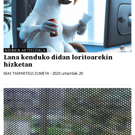
ADIMEN ARTIFIZIALA
Lana kenduko didan loritoarekin
hizketan
2023 urtarrilak 20
EKAI TXAPARTEGI ZUMETA
-