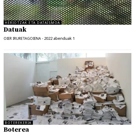
HERIOTZAK ETA DATAISMOA
Datuak
2022 abenduak 1
OIER IRURETAGOIENA
-
BOTEREKERIA
Boterea