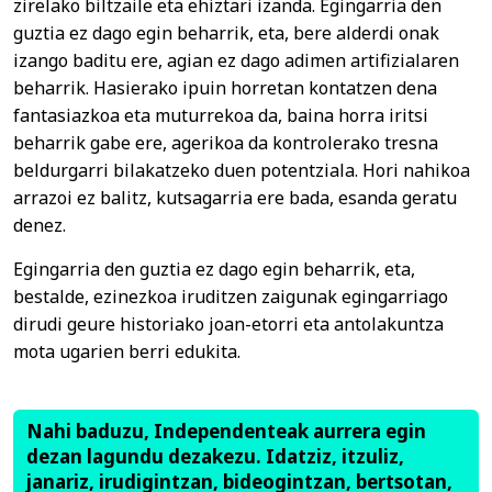
zirelako biltzaile eta ehiztari izanda. Egingarria den
guztia ez dago egin beharrik, eta, bere alderdi onak
izango baditu ere, agian ez dago adimen artifizialaren
beharrik. Hasierako ipuin horretan kontatzen dena
fantasiazkoa eta muturrekoa da, baina horra iritsi
beharrik gabe ere, agerikoa da kontrolerako tresna
beldurgarri bilakatzeko duen potentziala. Hori nahikoa
arrazoi ez balitz, kutsagarria ere bada, esanda geratu
denez.
Egingarria den guztia ez dago egin beharrik, eta,
bestalde, ezinezkoa iruditzen zaigunak egingarriago
dirudi geure historiako joan-etorri eta antolakuntza
mota ugarien berri edukita.
Nahi baduzu, Independenteak aurrera egin
dezan lagundu dezakezu. Idatziz, itzuliz,
janariz, irudigintzan, bideogintzan, bertsotan,