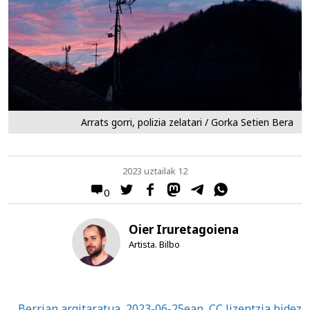
Arrats gorri, polizia zelatari / Gorka Setien Bera
2023 uztailak 12
0
Oier Iruretagoiena
Artista. Bilbo
Berrian argitaratua, 2023-06-25ean, CC lizentzia bidez