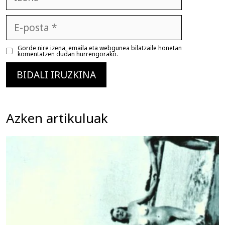
E-
posta
Gorde nire izena, emaila eta webgunea bilatzaile honetan
komentatzen dudan hurrengorako.
Azken artikuluak