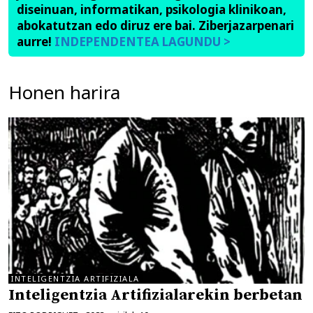
diseinuan, informatikan, psikologia klinikoan,
abokatutzan edo diruz ere bai. Ziberjazarpenari
aurre!
INDEPENDENTEA LAGUNDU >
Honen harira
INTELIGENTZIA ARTIFIZIALA
Inteligentzia Artifizialarekin berbetan