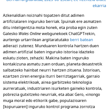
ekarria
Azkenaldian noiznahi topatzen ditut adimen
artifizialaren inguruko berriak. Ipuinak ere asmatzen
ditu inteligentzia mota honek, eta proba egin zuten
Galesko
Wales Online
webgunekoek ChatGPTrekin,
aurtengo urtarrilean argitaratutako
berri batean
adierazi zutenez. Munduaren kontrola hartzen duen
adimen artifizial baten inguruko istorioa idazteko
eskatu zioten, zehazki. Makina baten inguruko
kontakizuna asmatu zuen orduan, planeta desastretik
salbatzeko hainbat neurri hartzen zituena. Istorioan,
ezartzen ziren energia iturri berriztagarriak, garraio
sistema elektrikoak, airea garbitzeko teknologia
aurreratuak, industriaren isurketen gaineko kontrola,
pobrezia gutxitzeko neurriak, eta abar. Gero, «inongo
muga moral edo etikorik gabe, populazioaren
[kopuruaren] inguruko kontrol programa zorrotza