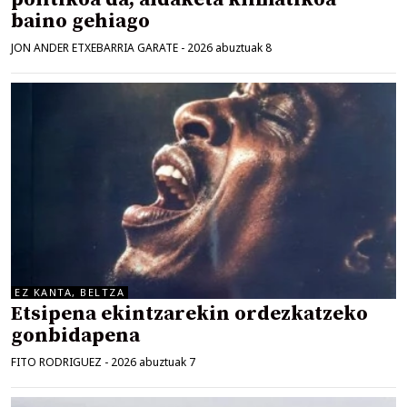
baino gehiago
JON ANDER ETXEBARRIA GARATE
-
2026 abuztuak 8
EZ KANTA, BELTZA
Etsipena ekintzarekin ordezkatzeko
gonbidapena
FITO RODRIGUEZ
-
2026 abuztuak 7