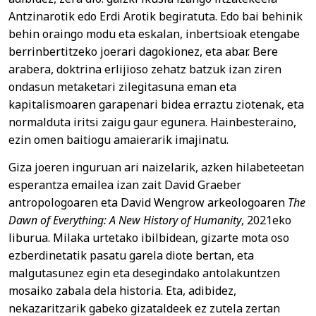
Antzinarotik edo Erdi Arotik begiratuta. Edo bai behinik
behin oraingo modu eta eskalan, inbertsioak etengabe
berrinbertitzeko joerari dagokionez, eta abar. Bere
arabera, doktrina erlijioso zehatz batzuk izan ziren
ondasun metaketari zilegitasuna eman eta
kapitalismoaren garapenari bidea erraztu ziotenak, eta
normalduta iritsi zaigu gaur egunera. Hainbesteraino,
ezin omen baitiogu amaierarik imajinatu.
Giza joeren inguruan ari naizelarik, azken hilabeteetan
esperantza emailea izan zait David Graeber
antropologoaren eta David Wengrow arkeologoaren
The
Dawn of Everything: A New History of Humanity
, 2021eko
liburua. Milaka urtetako ibilbidean, gizarte mota oso
ezberdinetatik pasatu garela diote bertan, eta
malgutasunez egin eta desegindako antolakuntzen
mosaiko zabala dela historia. Eta, adibidez,
nekazaritzarik gabeko gizataldeek ez zutela zertan