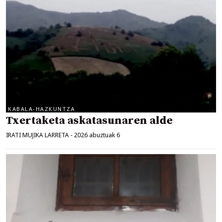
KABALA-HAZKUNTZA
Txertaketa askatasunaren alde
IRATI MUJIKA LARRETA
-
2026 abuztuak 6