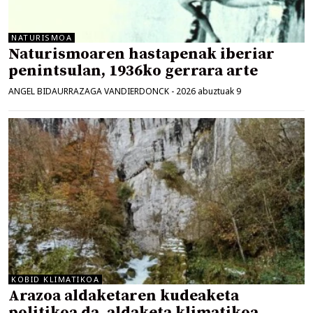
NATURISMOA
Naturismoaren hastapenak iberiar
penintsulan, 1936ko gerrara arte
ANGEL BIDAURRAZAGA VANDIERDONCK
-
2026 abuztuak 9
KOBID KLIMATIKOA
Arazoa aldaketaren kudeaketa
politikoa da, aldaketa klimatikoa