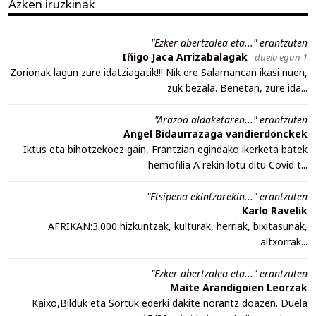
Azken iruzkinak
"Ezker abertzalea eta..." erantzuten
Iñigo Jaca Arrizabalagak
duela egun 1
Zorionak lagun zure idatziagatik!!! Nik ere Salamancan ikasi nuen,
zuk bezala. Benetan, zure ida...
"Arazoa aldaketaren..." erantzuten
Angel Bidaurrazaga vandierdonckek
Iktus eta bihotzekoez gain, Frantzian egindako ikerketa batek
hemofilia A rekin lotu ditu Covid t...
"Etsipena ekintzarekin..." erantzuten
Karlo Ravelik
AFRIKAN:3.000 hizkuntzak, kulturak, herriak, bixitasunak,
altxorrak...
"Ezker abertzalea eta..." erantzuten
Maite Arandigoien Leorzak
Kaixo,Bilduk eta Sortuk ederki dakite norantz doazen. Duela