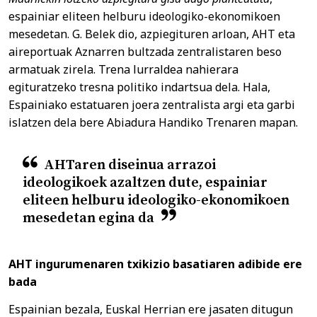
espainiar eliteen helburu ideologiko-ekonomikoen
mesedetan. G. Belek dio, azpiegituren arloan, AHT eta
aireportuak Aznarren bultzada zentralistaren beso
armatuak zirela. Trena lurraldea nahierara
egituratzeko tresna politiko indartsua dela. Hala,
Espainiako estatuaren joera zentralista argi eta garbi
islatzen dela bere Abiadura Handiko Trenaren mapan.
AHTaren diseinua arrazoi
ideologikoek azaltzen dute, espainiar
eliteen helburu ideologiko-ekonomikoen
mesedetan egina da
AHT ingurumenaren txikizio basatiaren adibide ere
bada
Espainian bezala, Euskal Herrian ere jasaten ditugun