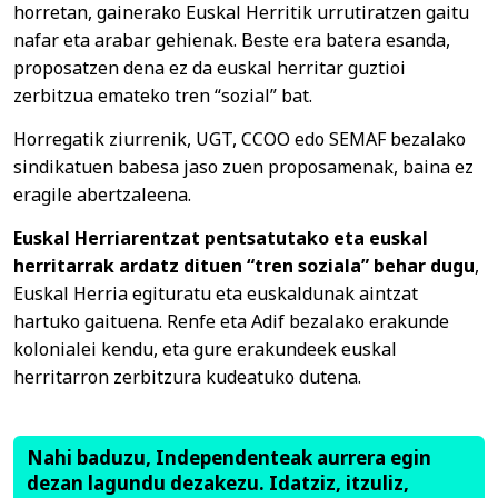
horretan, gainerako Euskal Herritik urrutiratzen gaitu
nafar eta arabar gehienak. Beste era batera esanda,
proposatzen dena ez da euskal herritar guztioi
zerbitzua emateko tren “sozial” bat.
Horregatik ziurrenik, UGT, CCOO edo SEMAF bezalako
sindikatuen babesa jaso zuen proposamenak, baina ez
eragile abertzaleena.
Euskal Herriarentzat pentsatutako eta euskal
herritarrak ardatz dituen “tren soziala” behar dugu
,
Euskal Herria egituratu eta euskaldunak aintzat
hartuko gaituena. Renfe eta Adif bezalako erakunde
kolonialei kendu, eta gure erakundeek euskal
herritarron zerbitzura kudeatuko dutena.
Nahi baduzu, Independenteak aurrera egin
dezan lagundu dezakezu. Idatziz, itzuliz,