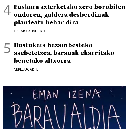
Euskara azterketako zero borobilen
ondoren, galdera desberdinak
planteatu behar dira
OSKAR CABALLERO
Hustuketa bezainbesteko
asebetetzea, barauak ekarritako
benetako altxorra
MIKEL UGARTE