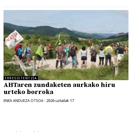
ERRESISTENTZIA
AHTaren zundaketen aurkako hiru
urteko borroka
2026 uztailak 17
ENEA ANDUEZA OTSOA
-