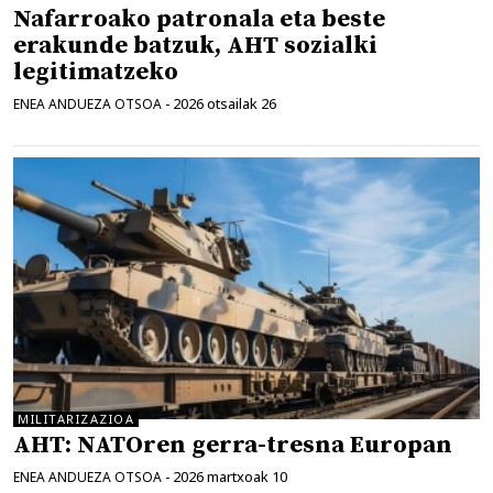
Nafarroako patronala eta beste
erakunde batzuk, AHT sozialki
legitimatzeko
2026 otsailak 26
ENEA ANDUEZA OTSOA
-
MILITARIZAZIOA
AHT: NATOren gerra-tresna Europan
2026 martxoak 10
ENEA ANDUEZA OTSOA
-