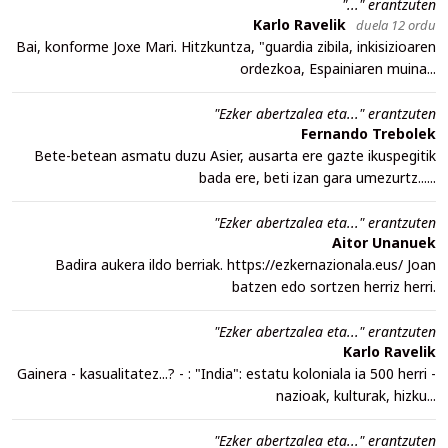
"..." erantzuten
Karlo Ravelik
duela 12 ordu
Bai, konforme Joxe Mari. Hitzkuntza, "guardia zibila, inkisizioaren
ordezkoa, Espainiaren muina...
"Ezker abertzalea eta..." erantzuten
Fernando Trebolek
Bete-betean asmatu duzu Asier, ausarta ere gazte ikuspegitik
bada ere, beti izan gara umezurtz......
"Ezker abertzalea eta..." erantzuten
Aitor Unanuek
Badira aukera ildo berriak. https://ezkernazionala.eus/ Joan
batzen edo sortzen herriz herri.
"Ezker abertzalea eta..." erantzuten
Karlo Ravelik
Gainera - kasualitatez...? - : "India": estatu koloniala ia 500 herri -
nazioak, kulturak, hizku...
"Ezker abertzalea eta..." erantzuten