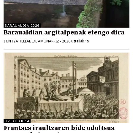
BARAUALDIA 2026
Baraualdian argitalpenak etengo dira
IHINTZA TELLABIDE AMUNARRIZ
-
2026 uztailak 19
UZTAILAK 14
Frantses iraultzaren bide odoltsua