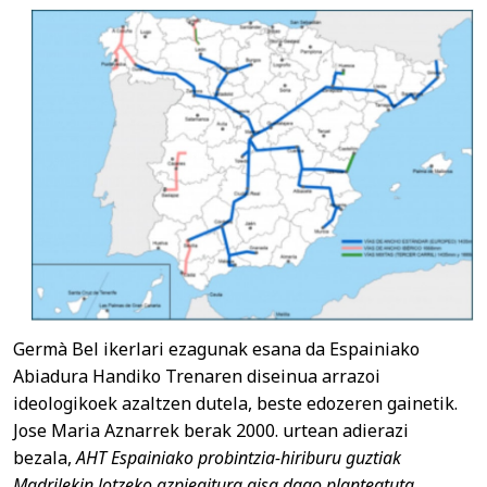
Germà Bel ikerlari ezagunak esana da Espainiako
Abiadura Handiko Trenaren diseinua arrazoi
ideologikoek azaltzen dutela, beste edozeren gainetik.
Jose Maria Aznarrek berak 2000. urtean adierazi
bezala,
AHT Espainiako probintzia-hiriburu guztiak
Madrilekin lotzeko azpiegitura gisa dago planteatuta
,