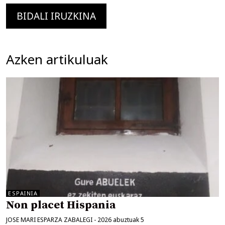
Azken artikuluak
ESPAINIA
Non placet Hispania
JOSE MARI ESPARZA ZABALEGI
-
2026 abuztuak 5