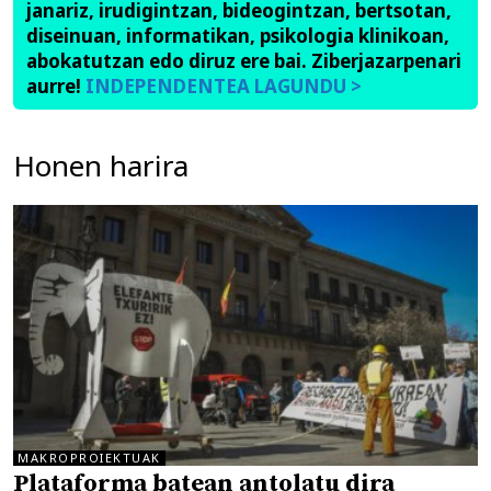
janariz, irudigintzan, bideogintzan, bertsotan,
diseinuan, informatikan, psikologia klinikoan,
abokatutzan edo diruz ere bai. Ziberjazarpenari
aurre!
INDEPENDENTEA LAGUNDU >
Honen harira
MAKROPROIEKTUAK
Plataforma batean antolatu dira