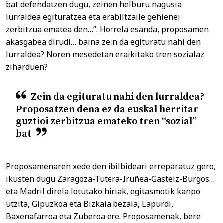
bat defendatzen dugu, zeinen helburu nagusia
lurraldea egituratzea eta erabiltzaile gehienei
zerbitzua ematea den…”. Horrela esanda, proposamen
akasgabea dirudi… baina zein da egituratu nahi den
lurraldea? Noren mesedetan eraikitako tren sozialaz
ziharduen?
Zein da egituratu nahi den lurraldea?
Proposatzen dena ez da euskal herritar
guztioi zerbitzua emateko tren “sozial”
bat
Proposamenaren xede den ibilbideari erreparatuz gero,
ikusten dugu Zaragoza-Tutera-Iruñea-Gasteiz-Burgos…
eta Madril direla lotutako hiriak, egitasmotik kanpo
utzita, Gipuzkoa eta Bizkaia bezala, Lapurdi,
Baxenafarroa eta Zuberoa ere. Proposamenak, bere