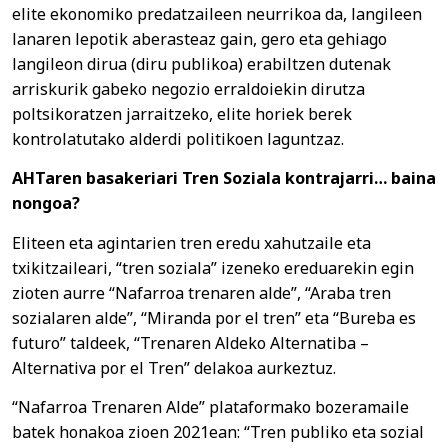
elite ekonomiko predatzaileen neurrikoa da, langileen
lanaren lepotik aberasteaz gain, gero eta gehiago
langileon dirua (diru publikoa) erabiltzen dutenak
arriskurik gabeko negozio erraldoiekin dirutza
poltsikoratzen jarraitzeko, elite horiek berek
kontrolatutako alderdi politikoen laguntzaz.
AHTaren basakeriari Tren Soziala kontrajarri… baina
nongoa?
Eliteen eta agintarien tren eredu xahutzaile eta
txikitzaileari, “tren soziala” izeneko ereduarekin egin
zioten aurre “Nafarroa trenaren alde”, “Araba tren
sozialaren alde”, “Miranda por el tren” eta “Bureba es
futuro” taldeek, “Trenaren Aldeko Alternatiba –
Alternativa por el Tren” delakoa aurkeztuz.
“Nafarroa Trenaren Alde” plataformako bozeramaile
batek honakoa zioen 2021ean: “Tren publiko eta sozial