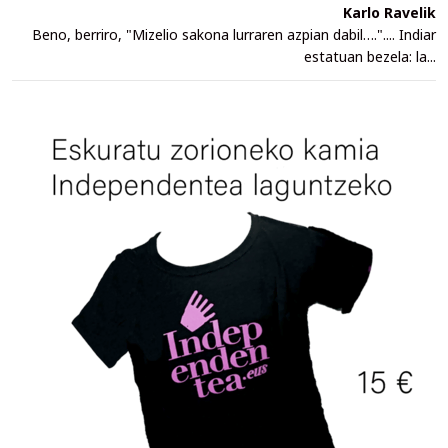
Karlo Ravelik
Beno, berriro, "Mizelio sakona lurraren azpian dabil….".... Indiar
estatuan bezela: la...