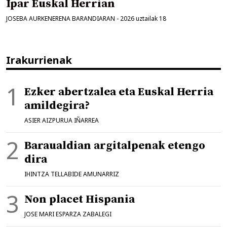
Ipar Euskal Herrian
JOSEBA AURKENERENA BARANDIARAN
-
2026 uztailak 18
Irakurrienak
Ezker abertzalea eta Euskal Herria
amildegira?
ASIER AIZPURUA IÑARREA
Baraualdian argitalpenak etengo
dira
IHINTZA TELLABIDE AMUNARRIZ
Non placet Hispania
JOSE MARI ESPARZA ZABALEGI