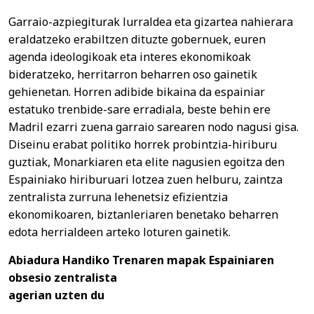
Garraio-azpiegiturak lurraldea eta gizartea nahierara
eraldatzeko erabiltzen dituzte gobernuek, euren
agenda ideologikoak eta interes ekonomikoak
bideratzeko, herritarron beharren oso gainetik
gehienetan. Horren adibide bikaina da espainiar
estatuko trenbide-sare erradiala, beste behin ere
Madril ezarri zuena garraio sarearen nodo nagusi gisa.
Diseinu erabat politiko horrek probintzia-hiriburu
guztiak, Monarkiaren eta elite nagusien egoitza den
Espainiako hiriburuari lotzea zuen helburu, zaintza
zentralista zurruna lehenetsiz efizientzia
ekonomikoaren, biztanleriaren benetako beharren
edota herrialdeen arteko loturen gainetik.
Abiadura Handiko Trenaren mapak Espainiaren
obsesio zentralista
agerian uzten du