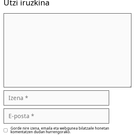
Utzi iruzkina
Iruzkina
Izena
E-
posta
Gorde nire izena, emaila eta webgunea bilatzaile honetan
komentatzen dudan hurrengorako.