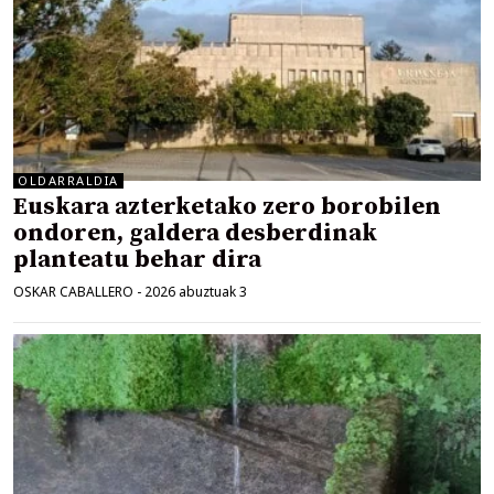
OLDARRALDIA
Euskara azterketako zero borobilen
ondoren, galdera desberdinak
planteatu behar dira
OSKAR CABALLERO
-
2026 abuztuak 3