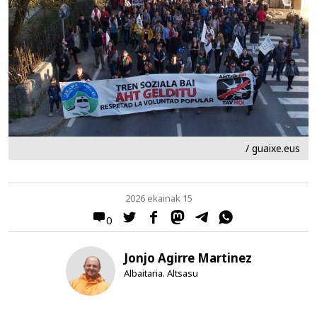
/ guaixe.eus
2026 ekainak 15
0
Jonjo Agirre Martinez
Albaitaria. Altsasu