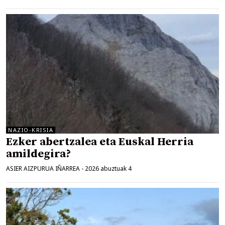
NAZIO-KRISIA
Ezker abertzalea eta Euskal Herria
amildegira?
ASIER AIZPURUA IÑARREA
-
2026 abuztuak 4