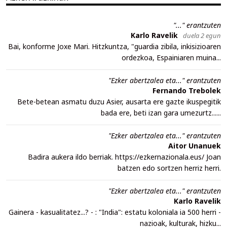
"..." erantzuten
Karlo Ravelik
duela 2 egun
Bai, konforme Joxe Mari. Hitzkuntza, "guardia zibila, inkisizioaren
ordezkoa, Espainiaren muina...
"Ezker abertzalea eta..." erantzuten
Fernando Trebolek
Bete-betean asmatu duzu Asier, ausarta ere gazte ikuspegitik
bada ere, beti izan gara umezurtz......
"Ezker abertzalea eta..." erantzuten
Aitor Unanuek
Badira aukera ildo berriak. https://ezkernazionala.eus/ Joan
batzen edo sortzen herriz herri.
"Ezker abertzalea eta..." erantzuten
Karlo Ravelik
Gainera - kasualitatez...? - : "India": estatu koloniala ia 500 herri -
nazioak, kulturak, hizku...