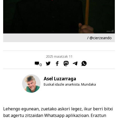
/ @cierzeando
2025 maiatzak 11
0
Asel Luzarraga
Euskal idazle anarkista. Mundaka
Lehengo egunean, zuetako askori legez, ikur berri bitxi
bat agertu zitzaidan Whatsapp aplikazioan. Eraztun