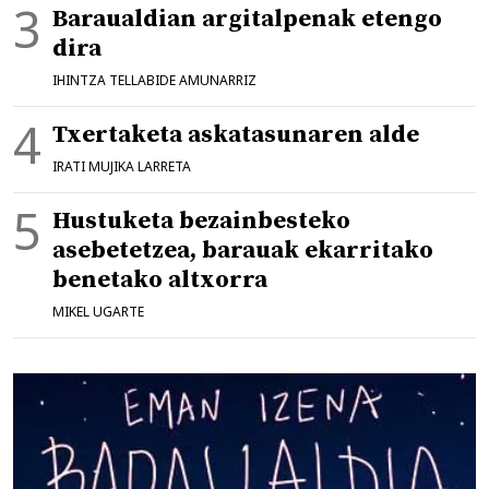
Baraualdian argitalpenak etengo
dira
IHINTZA TELLABIDE AMUNARRIZ
Txertaketa askatasunaren alde
IRATI MUJIKA LARRETA
Hustuketa bezainbesteko
asebetetzea, barauak ekarritako
benetako altxorra
MIKEL UGARTE