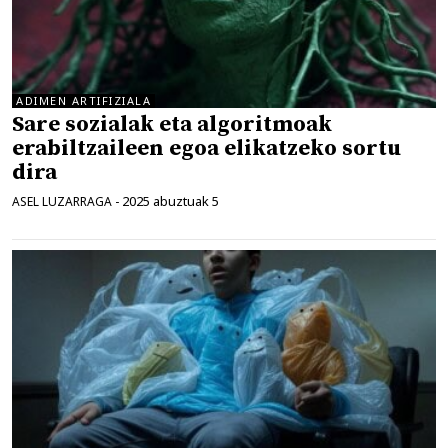
ADIMEN ARTIFIZIALA
Sare sozialak eta algoritmoak
erabiltzaileen egoa elikatzeko sortu
dira
2025 abuztuak 5
ASEL LUZARRAGA
-