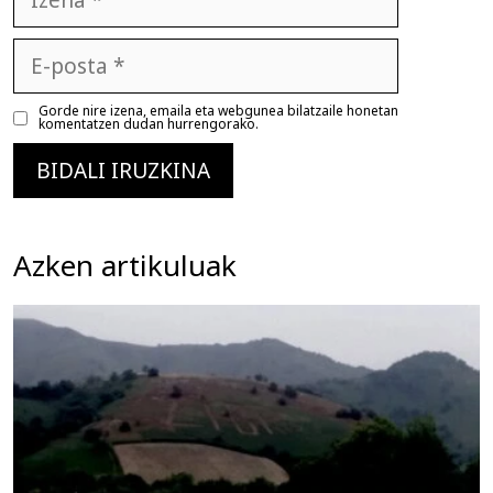
E-
posta
Gorde nire izena, emaila eta webgunea bilatzaile honetan
komentatzen dudan hurrengorako.
Azken artikuluak