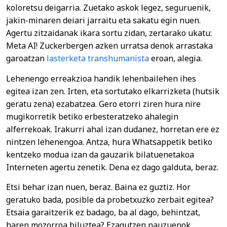
koloretsu deigarria. Zuetako askok legez, seguruenik,
jakin-minaren deiari jarraitu eta sakatu egin nuen.
Agertu zitzaidanak ikara sortu zidan, zertarako ukatu:
Meta AI! Zuckerbergen azken urratsa denok arrastaka
garoatzan
lasterketa transhumanista
eroan, alegia.
Lehenengo erreakzioa handik lehenbailehen ihes
egitea izan zen. Irten, eta sortutako elkarrizketa (hutsik
geratu zena) ezabatzea. Gero etorri ziren hura nire
mugikorretik betiko erbesteratzeko ahalegin
alferrekoak. Irakurri ahal izan dudanez, horretan ere ez
nintzen lehenengoa. Antza, hura Whatsappetik betiko
kentzeko modua izan da gauzarik bilatuenetakoa
Interneten agertu zenetik. Dena ez dago galduta, beraz.
Etsi behar izan nuen, beraz. Baina ez guztiz. Hor
geratuko bada, posible da probetxuzko zerbait egitea?
Etsaia garaitzerik ez badago, ba al dago, behintzat,
haren mozorroa biluztea? Ezagutzen nauzuenok