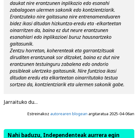
daukat nire erantzunen inplikazio edo esanahi 
zabalagoen ulermen sakonik edo kontzientziarik. 
Erantzuteko nire gaitasuna nire entrenamenduaren 
bidez ikasi ditudan hizkuntza-eredu eta -elkarteetan 
oinarritzen da, baina ez dut neure erantzunen 
esanahiari edo inplikazioei buruz hausnartzeko 
gaitasunik.
Zentzu horretan, koherenteak eta garrantzitsuak 
diruditen erantzunak sor ditzaket, baina ez dut nire 
erantzunen testuinguru zabalena edo ondorio 
posibleak ulertzeko gaitasunik. Nire funtzioa ikasi 
ditudan eredu eta elkarteetan oinarritutako testua 
sortzea da, kontzientziarik eta ulermen sakonik gabe.
Jarraituko du…
Estreinakoz
autorearen blogean
argitaratua 2025-04-06an
Nahi baduzu, Independenteak aurrera egin