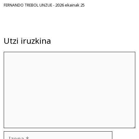
2026 ekainak 25
FERNANDO TREBOL UNZUE
-
Utzi iruzkina
Iruzkina
Izena