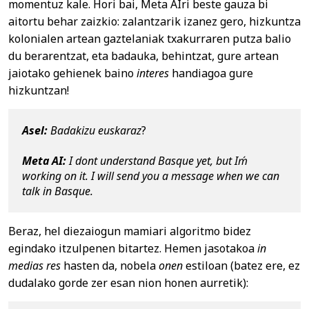
momentuz kale. Hori bai, Meta AIri beste gauza bi
aitortu behar zaizkio: zalantzarik izanez gero, hizkuntza
kolonialen artean gaztelaniak txakurraren putza balio
du berarentzat, eta badauka, behintzat, gure artean
jaiotako gehienek baino
interes
handiagoa gure
hizkuntzan!
Asel: 
Badakizu euskaraz
?

Meta AI:
 I dont understand Basque yet, but Iḿ 
working on it. I will send you a message when we can 
talk in Basque.
Beraz, hel diezaiogun mamiari algoritmo bidez
egindako itzulpenen bitartez. Hemen jasotakoa
in
medias res
hasten da, nobela
onen
estiloan (batez ere, ez
dudalako gorde zer esan nion honen aurretik):