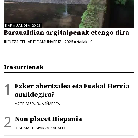
BARAUALDIA 2026
Baraualdian argitalpenak etengo dira
IHINTZA TELLABIDE AMUNARRIZ
-
2026 uztailak 19
Irakurrienak
Ezker abertzalea eta Euskal Herria
amildegira?
ASIER AIZPURUA IÑARREA
Non placet Hispania
JOSE MARI ESPARZA ZABALEGI