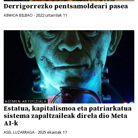
Derrigorrezko pentsamoldeari pasea
2022 urtarrilak 11
AINHOA BILBAO
-
ADIMEN ARTIFIZIALA
Estatua, kapitalismoa eta patriarkatua
sistema zapaltzaileak direla dio Meta
AI-k
2025 ekainak 17
ASEL LUZARRAGA
-