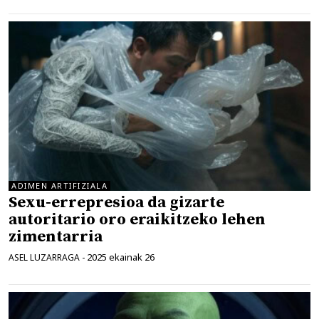
ADIMEN ARTIFIZIALA
Sexu-errepresioa da gizarte
autoritario oro eraikitzeko lehen
zimentarria
2025 ekainak 26
ASEL LUZARRAGA
-