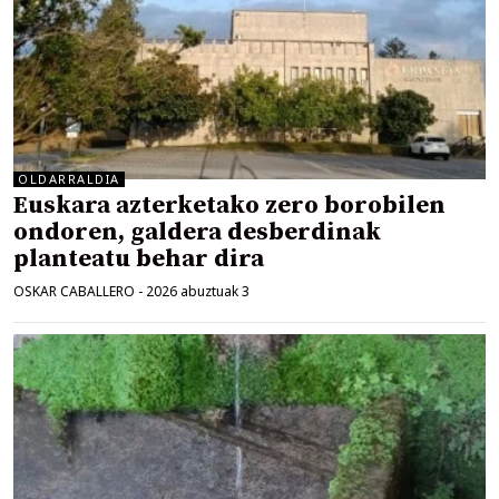
OLDARRALDIA
Euskara azterketako zero borobilen
ondoren, galdera desberdinak
planteatu behar dira
OSKAR CABALLERO
-
2026 abuztuak 3