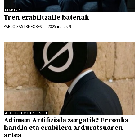
MAKINA
Tren erabiltzaile batenak
2025 irailak 9
PABLO SASTRE FOREST
-
ALGORITMOEN ESKU
Adimen Artifiziala zergatik? Erronka
handia eta erabilera arduratsuaren
artea