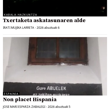
KABALA-HAZKUNTZA
Txertaketa askatasunaren alde
IRATI MUJIKA LARRETA
-
2026 abuztuak 6
ESPAINIA
Non placet Hispania
JOSE MARI ESPARZA ZABALEGI
-
2026 abuztuak 5