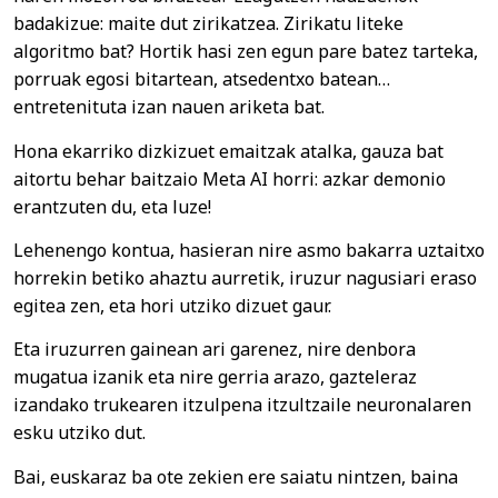
badakizue: maite dut zirikatzea. Zirikatu liteke
algoritmo bat? Hortik hasi zen egun pare batez tarteka,
porruak egosi bitartean, atsedentxo batean…
entretenituta izan nauen ariketa bat.
Hona ekarriko dizkizuet emaitzak atalka, gauza bat
aitortu behar baitzaio Meta AI horri: azkar demonio
erantzuten du, eta luze!
Lehenengo kontua, hasieran nire asmo bakarra uztaitxo
horrekin betiko ahaztu aurretik, iruzur nagusiari eraso
egitea zen, eta hori utziko dizuet gaur.
Eta iruzurren gainean ari garenez, nire denbora
mugatua izanik eta nire gerria arazo, gazteleraz
izandako trukearen itzulpena itzultzaile neuronalaren
esku utziko dut.
Bai, euskaraz ba ote zekien ere saiatu nintzen, baina