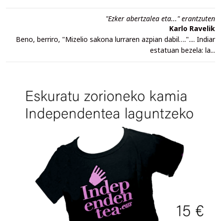
"Ezker abertzalea eta..." erantzuten
Karlo Ravelik
Beno, berriro, "Mizelio sakona lurraren azpian dabil….".... Indiar
estatuan bezela: la...