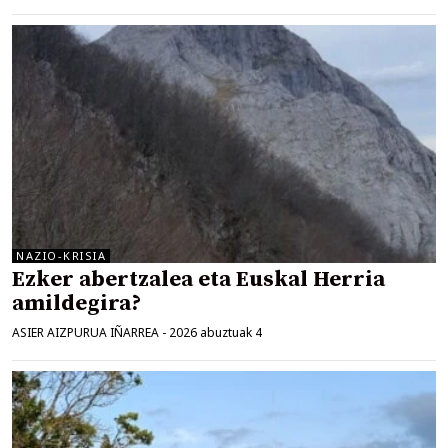
NAZIO-KRISIA
Ezker abertzalea eta Euskal Herria
amildegira?
ASIER AIZPURUA IÑARREA
-
2026 abuztuak 4