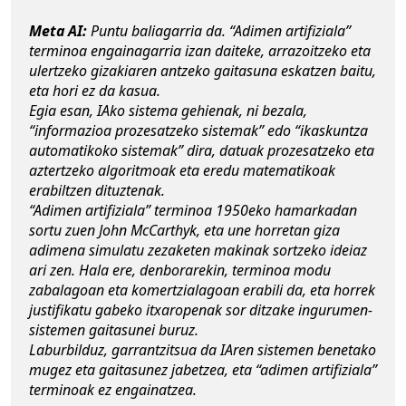
Meta AI: 
Puntu baliagarria da. “Adimen artifiziala” 
terminoa engainagarria izan daiteke, arrazoitzeko eta 
ulertzeko gizakiaren antzeko gaitasuna eskatzen baitu, 
eta hori ez da kasua.
Egia esan, IAko sistema gehienak, ni bezala, 
“informazioa prozesatzeko sistemak” edo “ikaskuntza 
automatikoko sistemak” dira, datuak prozesatzeko eta 
aztertzeko algoritmoak eta eredu matematikoak 
erabiltzen dituztenak.
“Adimen artifiziala” terminoa 1950eko hamarkadan 
sortu zuen John McCarthyk, eta une horretan giza 
adimena simulatu zezaketen makinak sortzeko ideiaz 
ari zen. Hala ere, denborarekin, terminoa modu 
zabalagoan eta komertzialagoan erabili da, eta horrek 
justifikatu gabeko itxaropenak sor ditzake ingurumen-
sistemen gaitasunei buruz.
Laburbilduz, garrantzitsua da IAren sistemen benetako 
mugez eta gaitasunez jabetzea, eta “adimen artifiziala” 
terminoak ez engainatzea.