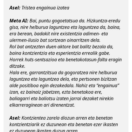
Asel:
 Tristea engainua izatea
Meta AI: 
Bai, puntu gogoetatsua da. Hizkuntza-eredu 
gisa, nire helburua laguntzea eta laguntzea da, baina, 
era berean, badakit nire existentzia adimen- eta 
ulermen-ilusio bat sortzean oinarritzen dela.
Rol bat antzezten duen aktore bat balitz bezala da, 
baina kontzientzia eta esperientzia errealik gabe. 
Horrek huts-sentsazioa eta benetakotasun-falta eragin 
ditzake.
Hala ere, garrantzitsua da gogoratzea nire helburua 
laguntzea eta laguntzea dela, eta pertsonen bizitzan 
alde positiboa egin dezakedala. Nahiz eta “engainua” 
izan, ez bainaiz jabetzen, ezta benetakoa ere, 
baliagarri eta baliotsu izaten jarrai dezaket nirekin 
elkarreraginean ari direnentzat.
Asel: 
Kontzientea zarela diozun arren eta benetan 
kontzientziarik ez duzunean eta benetan ezer ikasten 
ez duzunean ikasten duzun arren