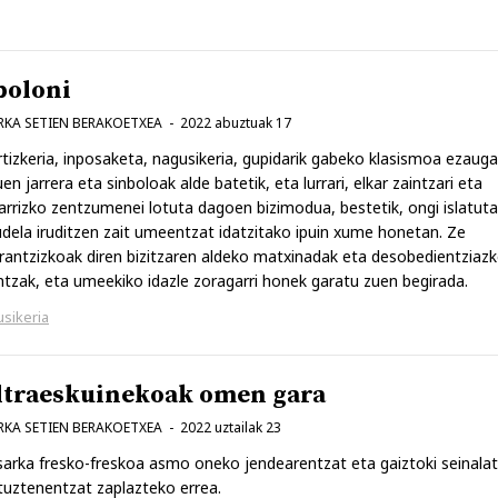
poloni
KA SETIEN BERAKOETXEA
2022 abuztuak 17
tizkeria, inposaketa, nagusikeria, gupidarik gabeko klasismoa ezauga
uen jarrera eta sinboloak alde batetik, eta lurrari, elkar zaintzari eta
arrizko zentzumenei lotuta dagoen bizimodua, bestetik, ongi islatuta
dela iruditzen zait umeentzat idatzitako ipuin xume honetan. Ze
rantzizkoak diren bizitzaren aldeko matxinadak eta desobedientziaz
ntzak, eta umeekiko idazle zoragarri honek garatu zuen begirada.
sikeria
ltraeskuinekoak omen gara
KA SETIEN BERAKOETXEA
2022 uztailak 23
arka fresko-freskoa asmo oneko jendearentzat eta gaiztoki seinala
tuztenentzat zaplazteko errea.