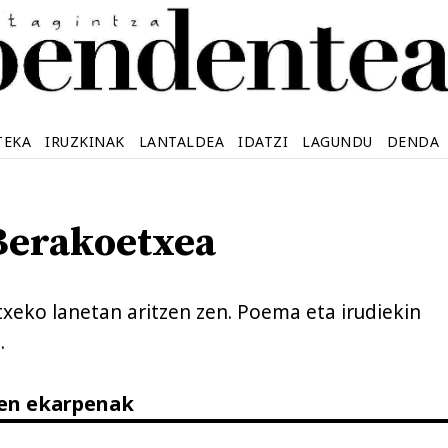
TEKA
IRUZKINAK
LANTALDEA
IDATZI
LAGUNDU
DENDA
Berakoetxea
xeko lanetan aritzen zen. Poema eta irudiekin
.
ren ekarpenak