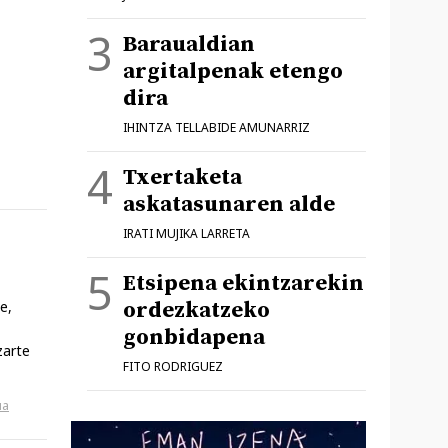
Baraualdian
argitalpenak etengo
dira
IHINTZA TELLABIDE AMUNARRIZ
Txertaketa
askatasunaren alde
IRATI MUJIKA LARRETA
Etsipena ekintzarekin
ordezkatzeko
e,
gonbidapena
zarte
FITO RODRIGUEZ
ua