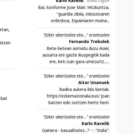
Karlo Ravelik
duela 2 egun
Bai, konforme Joxe Mari. Hitzkuntza,
"guardia zibila, inkisizioaren
ordezkoa, Espainiaren muina...
etan,
"Ezker abertzalea eta..." erantzuten
Fernando Trebolek
katzen
Bete-betean asmatu duzu Asier,
ausarta ere gazte ikuspegitik bada
ere, beti izan gara umezurtz......
"Ezker abertzalea eta..." erantzuten
Aitor Unanuek
Badira aukera ildo berriak.
https://ezkernazionala.eus/ Joan
 bat
batzen edo sortzen herriz herri.
"Ezker abertzalea eta..." erantzuten
Karlo Ravelik
Gainera - kasualitatez...? - : "India":