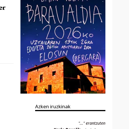
er
Azken iruzkinak
"..." erantzuten