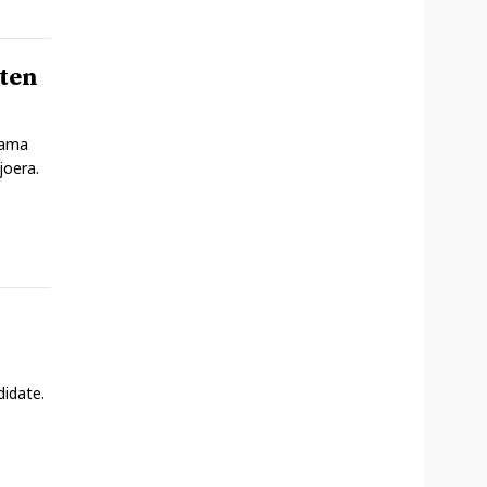
sten
 ama
joera.
didate.