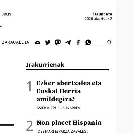
larunbata
2026 abuztuak 8
BARAUALDIA
Irakurrienak
Ezker abertzalea eta
Euskal Herria
amildegira?
ASIER AIZPURUA IÑARREA
Non placet Hispania
JOSE MARI ESPARZA ZABALEGI