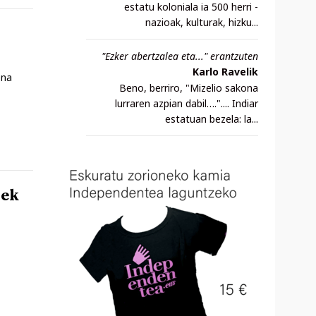
estatu koloniala ia 500 herri -
nazioak, kulturak, hizku...
"Ezker abertzalea eta..." erantzuten
Karlo Ravelik
ena
Beno, berriro, "Mizelio sakona
lurraren azpian dabil….".... Indiar
estatuan bezela: la...
dek