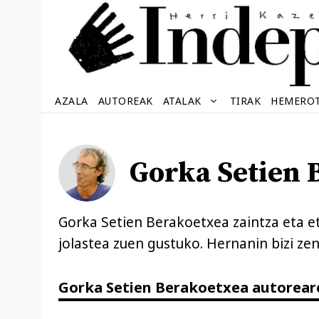
Edukira
salto
egin
AZALA
AUTOREAK
ATALAK
TIRAK
HEMERO
Gorka Setien 
Gorka Setien Berakoetxea zaintza eta et
jolastea zuen gustuko. Hernanin bizi zen
Gorka Setien Berakoetxea autorea