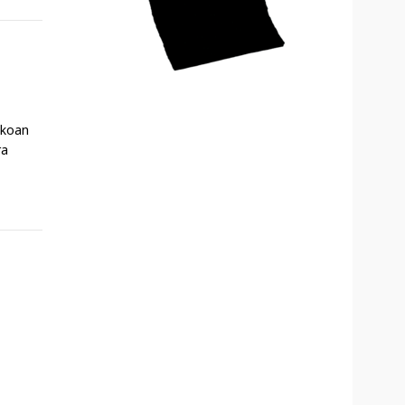
akoan
ra