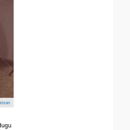
batean
adugu