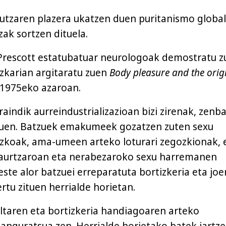
tzaren plazera ukatzen duen puritanismo global
zak sortzen dituela.
 Prescott estatubatuar neurologoak demostratu 
zkarian argitaratu zuen
Body pleasure and the orig
 1975eko azaroan.
raindik aurreindustrializazioan bizi zirenak, zenba
ituen. Batzuek emakumeek gozatzen zuten sexu
uzkoak, ama-umeen arteko loturari zegozkionak, 
haurtzaroan eta nerabezaroko sexu harremanen
ste alor batzuei erreparatuta bortizkeria eta joe
ertu zituen herrialde horietan.
ltaren eta bortizkeria handiagoaren arteko