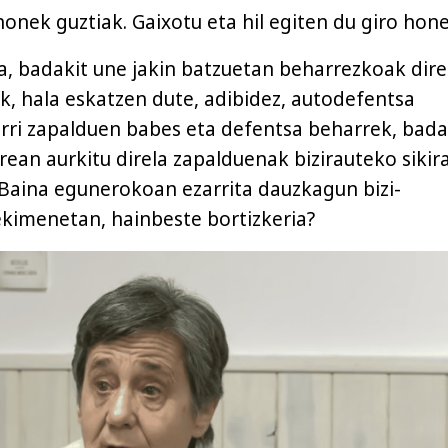
honek guztiak. Gaixotu eta hil egiten du giro hone
oa, badakit une jakin batzuetan beharrezkoak dire
k, hala eskatzen dute, adibidez, autodefentsa
rri zapalduen babes eta defentsa beharrek, bada
rean aurkitu direla zapalduenak bizirauteko sikir
Baina egunerokoan ezarrita dauzkagun bizi-
kimenetan, hainbeste bortizkeria?