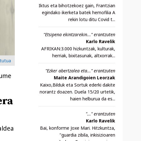
Iktus eta bihotzekoez gain, Frantzian
egindako ikerketa batek hemofilia A
rekin lotu ditu Covid t...
"Etsipena ekintzarekin..." erantzuten
Karlo Ravelik
AFRIKAN:3.000 hizkuntzak, kulturak,
herriak, bixitasunak, altxorrak...
itutua
"Ezker abertzalea eta..." erantzuten
kume
Maite Arandigoien Leorzak
Kaixo,Bilduk eta Sortuk ederki dakite
norantz doazen. Duela 15/20 urtetik,
era
haien helburua da es...
"..." erantzuten
Karlo Ravelik
aldea
Bai, konforme Joxe Mari. Hitzkuntza,
"guardia zibila, inkisizioaren