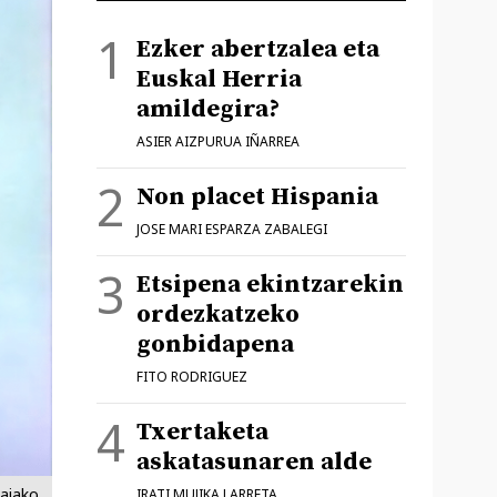
Ezker abertzalea eta
Euskal Herria
amildegira?
ASIER AIZPURUA IÑARREA
Non placet Hispania
JOSE MARI ESPARZA ZABALEGI
Etsipena ekintzarekin
ordezkatzeko
gonbidapena
FITO RODRIGUEZ
Txertaketa
askatasunaren alde
aiako
IRATI MUJIKA LARRETA