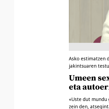
Asko estimatzen 
jakintsuaren testu
Umeen sex
eta autoer
«Uste dut mundu g
zein den, atsegin