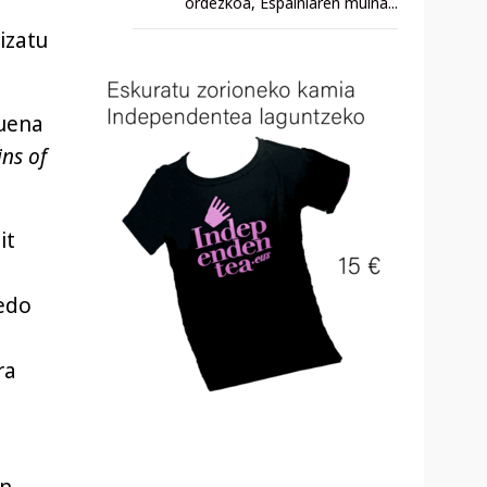
ordezkoa, Espainiaren muina...
izatu
zuena
ins of
it
edo
ra