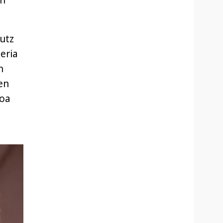
en
putz
eria
n
en
ioa