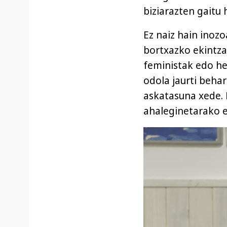
biziarazten gaitu 
Ez naiz hain inoz
bortxazko ekintza
feministak edo he
odola jaurti behar
askatasuna xede. 
ahaleginetarako e