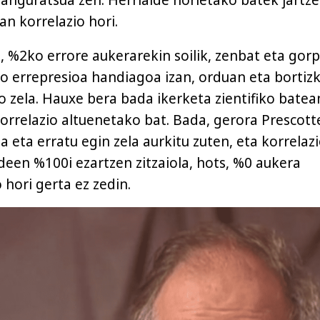
sanguratsua zen. Herrialde horietako batek jartz
n korrelazio hori.
, %2ko errore aukerarekin soilik, zenbat eta gor
o errepresioa handiagoa izan, orduan eta bortizk
 zela. Hauxe bera bada ikerketa zientifiko batea
korrelazio altuenetako bat. Bada, gerora Prescott
a eta erratu egin zela aurkitu zuten, eta korrelaz
deen %100i ezartzen zitzaiola, hots, %0 aukera
 hori gerta ez zedin.