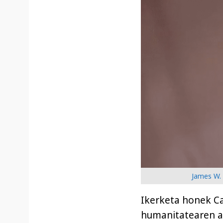
James W. 
Ikerketa honek Ca
humanitatearen al