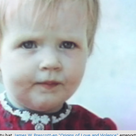
atu bat,
James W. Prescott-en "Origins of Love and Violence"
erreport