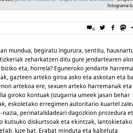
fotograma b
6
ean mundua, begiratu ingurura, sentitu, hausnart
rtizkeriak zeharkatzen ditu gure jendartearen alo
n biziko eta, horrela? Eguneroko jendarte harrem
ak, gazteen arteko giroa asko eta askotan eta ba
enon artekoa ere, sexuen arteko harremanak eta
lia giroko kontuak (izugarria umeek jasan behar
iak, eskoletako erregimen autoritario kuartel zale
-nazia, perinatalidadeari dagozkion prozedura e
io kutsuko diskurtsoak eta ekintzak, lantokietako
etab. luze bat. Erabat minduta eta kaltetuta