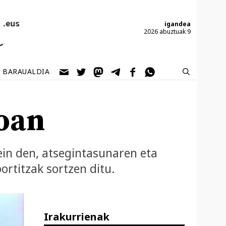
igandea
2026 abuztuak 9
BARAUALDIA
oan
ein den, atsegintasunaren eta
ortitzak sortzen ditu.
Irakurrienak