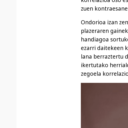
korrelazioa oso e
zuen kontraesanea
Ondorioa izan zen
plazeraren gainek
handiagoa sortuko
ezarri daitekeen 
lana berraztertu d
ikertutako herrial
zegoela korrelazio