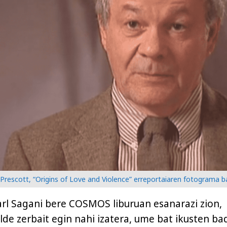
Prescott, “Origins of Love and Violence” erreportaiaren fotograma 
rl Sagani bere COSMOS liburuan esanarazi zion,
de zerbait egin nahi izatera, ume bat ikusten b