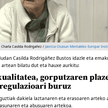
Charla Casilda Rodrigañez /
Jaiotza-Osasun Mentaleko Europar Inst
dudan Casilda Rodrigáñez Bustos idazle eta ema
 artean bilatu dut eta hauxe aurkitu:
ualitatea, gorputzaren plaz
regulazioari buruz
uztiak dakiela laztanaren eta erasoaren arteko 
tasunaren eta abusuaren artekoa.