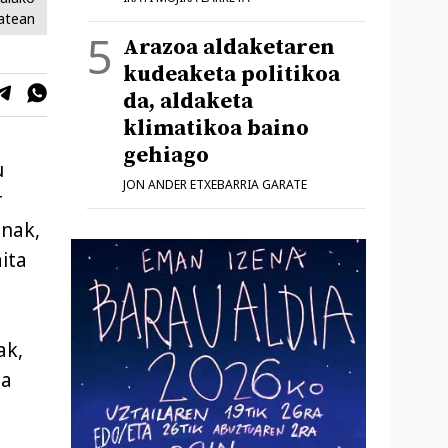
atean
Arazoa aldaketaren
kudeaketa politikoa
da, aldaketa
klimatikoa baino
gehiago
u
JON ANDER ETXEBARRIA GARATE
r
anak,
ita
ak,
ta