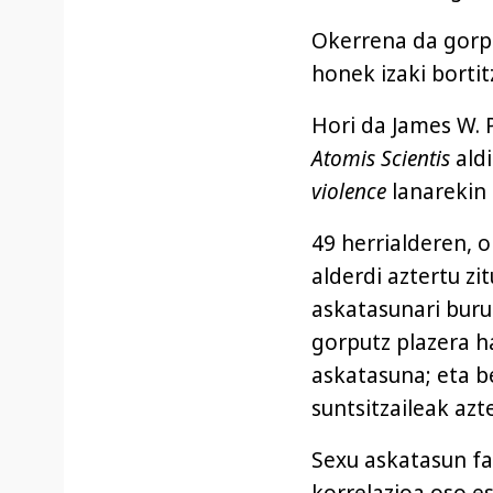
Okerrena da gorpu
honek izaki bortit
Hori da James W.
Atomis Scientis
aldi
violence
lanarekin
49 herrialderen, o
alderdi aztertu z
askatasunari bur
gorputz plazera 
askatasuna; eta be
suntsitzaileak azt
Sexu askatasun fa