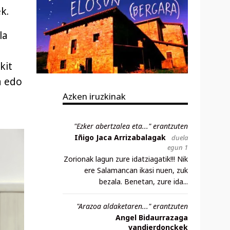
k.
la
kit
a edo
Azken iruzkinak
"Ezker abertzalea eta..." erantzuten
Iñigo Jaca Arrizabalagak
duela
egun 1
Zorionak lagun zure idatziagatik!!! Nik
ere Salamancan ikasi nuen, zuk
bezala. Benetan, zure ida...
"Arazoa aldaketaren..." erantzuten
Angel Bidaurrazaga
vandierdonckek