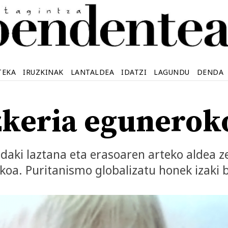
TEKA
IRUZKINAK
LANTALDEA
IDATZI
LAGUNDU
DENDA
zkeria egunerok
aki laztana eta erasoaren arteko aldea z
oa. Puritanismo globalizatu honek izaki b