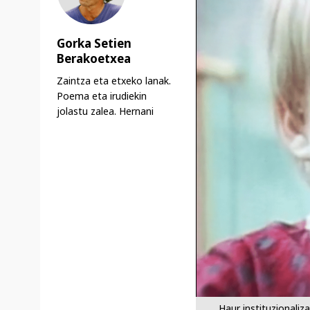
Gorka Setien
Berakoetxea
Zaintza eta etxeko lanak.
Poema eta irudiekin
jolastu zalea. Hernani
Haur instituzionaliz