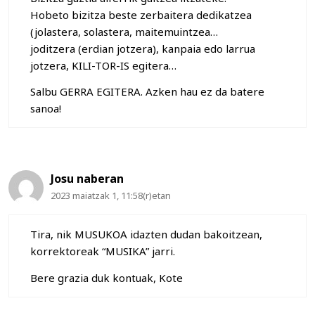
Hobeto bizitza beste zerbaitera dedikatzea
(jolastera, solastera, maitemuintzea…
joditzera (erdian jotzera), kanpaia edo larrua
jotzera, KILI-TOR-IS egitera…
Salbu GERRA EGITERA. Azken hau ez da batere
sanoa!
Josu naberan
2023 maiatzak 1, 11:58(r)etan
Tira, nik MUSUKOA idazten dudan bakoitzean,
korrektoreak “MUSIKA” jarri.
Bere grazia duk kontuak, Kote