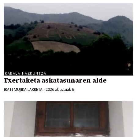
KABALA-HAZKUNTZA
Txertaketa askatasunaren alde
IRATI MUJIKA LARRETA
-
2026 abuztuak 6