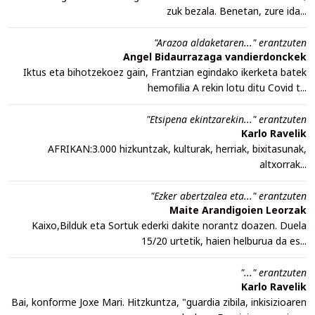
zuk bezala. Benetan, zure ida...
"Arazoa aldaketaren..." erantzuten
Angel Bidaurrazaga vandierdonckek
Iktus eta bihotzekoez gain, Frantzian egindako ikerketa batek
hemofilia A rekin lotu ditu Covid t...
"Etsipena ekintzarekin..." erantzuten
Karlo Ravelik
AFRIKAN:3.000 hizkuntzak, kulturak, herriak, bixitasunak,
altxorrak...
"Ezker abertzalea eta..." erantzuten
Maite Arandigoien Leorzak
Kaixo,Bilduk eta Sortuk ederki dakite norantz doazen. Duela
15/20 urtetik, haien helburua da es...
"..." erantzuten
Karlo Ravelik
Bai, konforme Joxe Mari. Hitzkuntza, "guardia zibila, inkisizioaren