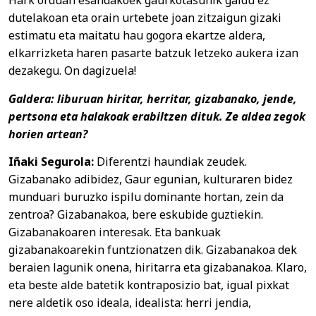
Hark orduan esandakoek gaurkotasunik galdu ez
dutelakoan eta orain urtebete joan zitzaigun gizaki
estimatu eta maitatu hau gogora ekartze aldera,
elkarrizketa haren pasarte batzuk letzeko aukera izan
dezakegu. On dagizuela!
Galdera: liburuan hiritar, herritar, gizabanako, jende,
pertsona eta halakoak erabiltzen dituk. Ze aldea zegok
horien artean?
Iñaki Segurola:
Diferentzi haundiak zeudek.
Gizabanako adibidez, Gaur egunian, kulturaren bidez
munduari buruzko ispilu dominante hortan, zein da
zentroa? Gizabanakoa, bere eskubide guztiekin.
Gizabanakoaren interesak. Eta bankuak
gizabanakoarekin funtzionatzen dik. Gizabanakoa dek
beraien lagunik onena, hiritarra eta gizabanakoa. Klaro,
eta beste alde batetik kontraposizio bat, igual pixkat
nere aldetik oso ideala, idealista: herri jendia,