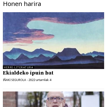
Honen harira
HERRI-LITERATURA
Ekialdeko ipuin bat
2022 urtarrilak 4
IÑAKI SEGUROLA
-