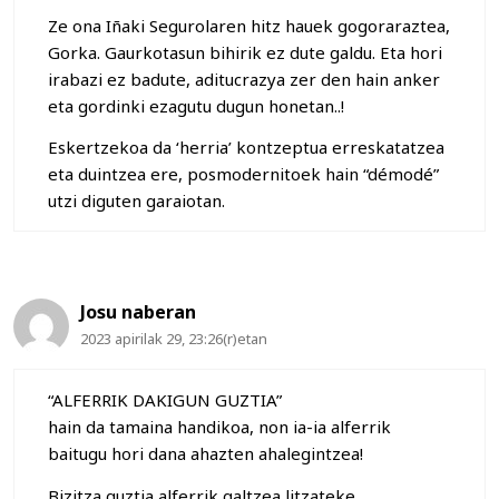
Ze ona Iñaki Segurolaren hitz hauek gogoraraztea,
Gorka. Gaurkotasun bihirik ez dute galdu. Eta hori
irabazi ez badute, aditucrazya zer den hain anker
eta gordinki ezagutu dugun honetan..!
Eskertzekoa da ‘herria’ kontzeptua erreskatatzea
eta duintzea ere, posmodernitoek hain “démodé”
utzi diguten garaiotan.
Josu naberan
2023 apirilak 29, 23:26(r)etan
“ALFERRIK DAKIGUN GUZTIA”
hain da tamaina handikoa, non ia-ia alferrik
baitugu hori dana ahazten ahalegintzea!
Bizitza guztia alferrik galtzea litzateke.