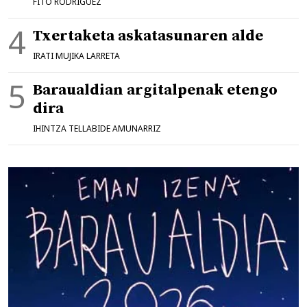
FITO RODRIGUEZ
Txertaketa askatasunaren alde
IRATI MUJIKA LARRETA
Baraualdian argitalpenak etengo
dira
IHINTZA TELLABIDE AMUNARRIZ