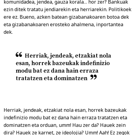
komunidadea, jendea, gauza korala… hor zer? Bankuak
ezin ditek tratatu jendiarekin eta herriarekin. Politikoek
ere ez. Bueno, azken batean gizabanakoaren botoa dek
eta gizabanakoaren erosteko ahalmena, inportantea
dek.
Herriak, jendeak, etzakiat nola
esan, horrek bazeukak indefinizio
modu bat ez dana hain erraza
tratatzen eta dominatzen
Herriak, jendeak, etzakiat nola esan, horrek bazeukak
indefinizio modu bat ez dana hain erraza tratatzen eta
dominatzen eta orduan, umm! Hau zer da? Hauek zein
dira? Hauek ze karnet, ze ideolojia? Umm! Aah! Ez zegok