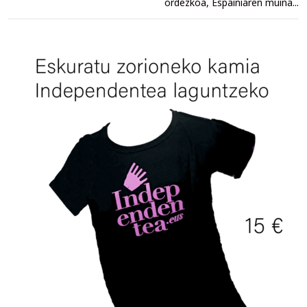
ordezkoa, Espainiaren muina...