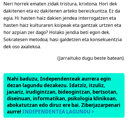
Neri horrek ematen zidak tristura, krixtona. Hori dek
dakitenen eta ez dakitenen arteko bereizkuntza. Ez da
egia. Hi hasten haiz dakien jendea interrogatzen eta
hasten haiz kulturaren koipeak eta gantzak urtzen eta
hor azpian zer dago? Holako jendia beti egon dek.
Sokratesen metodoa; hasi galdetzen eta konsekuentzia
dek oso axalekoa.
(Jarraituko dugu beste batean).
Nahi baduzu, Independenteak aurrera egin
dezan lagundu dezakezu. Idatziz, itzuliz,
janariz, irudigintzan, bideogintzan, bertsotan,
diseinuan, informatikan, psikologia klinikoan,
abokatutzan edo diruz ere bai. Ziberjazarpenari
aurre!
INDEPENDENTEA LAGUNDU >