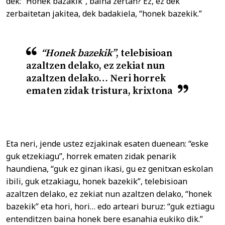
dek: “Honek bazakik”, baina zertan? Ez, ez dek
zerbaitetan jakitea, dek badakiela, “honek bazekik.”
“Honek bazekik”
, telebisioan
azaltzen delako, ez zekiat nun
azaltzen delako… Neri horrek
ematen zidak tristura, krixtona
Eta neri, jende ustez ezjakinak esaten duenean: “eske
guk etzekiagu”, horrek ematen zidak penarik
haundiena, “guk ez ginan ikasi, gu ez genitxan eskolan
ibili, guk etzakiagu, honek bazekik”, telebisioan
azaltzen delako, ez zekiat nun azaltzen delako, “honek
bazekik” eta hori, hori… edo arteari buruz: “guk eztiagu
entenditzen baina honek bere esanahia eukiko dik.”