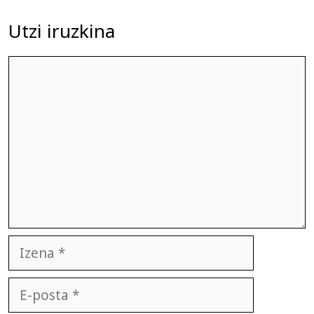
Utzi iruzkina
Iruzkina
Izena
E-
posta