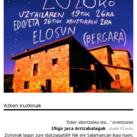
Azken iruzkinak
"Ezker abertzalea eta..." erantzuten
Iñigo Jaca Arrizabalagak
duela 10 ordu
Zorionak lagun zure idatziagatik!!! Nik ere Salamancan ikasi nuen,