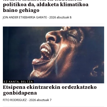
politikoa da, aldaketa klimatikoa
baino gehiago
JON ANDER ETXEBARRIA GARATE
-
2026 abuztuak 8
EZ KANTA, BELTZA
Etsipena ekintzarekin ordezkatzeko
gonbidapena
FITO RODRIGUEZ
-
2026 abuztuak 7