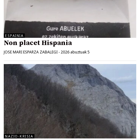
ESPAINIA
Non placet Hispania
JOSE MARI ESPARZA ZABALEGI
-
2026 abuztuak 5
NAZIO-KRISIA