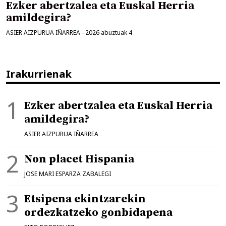
Ezker abertzalea eta Euskal Herria
amildegira?
ASIER AIZPURUA IÑARREA
-
2026 abuztuak 4
Irakurrienak
Ezker abertzalea eta Euskal Herria
amildegira?
ASIER AIZPURUA IÑARREA
Non placet Hispania
JOSE MARI ESPARZA ZABALEGI
Etsipena ekintzarekin
ordezkatzeko gonbidapena