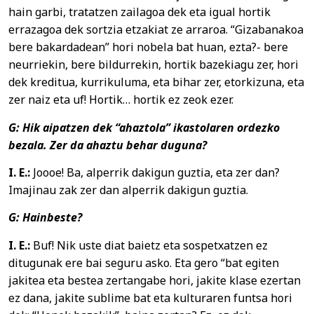
hain garbi, tratatzen zailagoa dek eta igual hortik
errazagoa dek sortzia etzakiat ze arraroa. “Gizabanakoa
bere bakardadean” hori nobela bat huan, ezta?- bere
neurriekin, bere bildurrekin, hortik bazekiagu zer, hori
dek kreditua, kurrikuluma, eta bihar zer, etorkizuna, eta
zer naiz eta uf! Hortik… hortik ez zeok ezer.
G: Hik aipatzen dek “ahaztola” ikastolaren ordezko
bezala. Zer da ahaztu behar duguna?
I. E.:
Joooe! Ba, alperrik dakigun guztia, eta zer dan?
Imajinau zak zer dan alperrik dakigun guztia.
G: Hainbeste?
I. E.:
Buf! Nik uste diat baietz eta sospetxatzen ez
ditugunak ere bai seguru asko. Eta gero “bat egiten
jakitea eta bestea zertangabe hori, jakite klase ezertan
ez dana, jakite sublime bat eta kulturaren funtsa hori