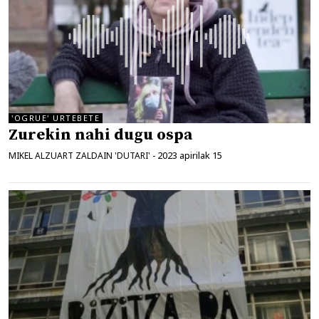
'OGRUE' URTEBETE
Zurekin nahi dugu ospa
2023 apirilak 15
MIKEL ALZUART ZALDAIN 'DUTARI'
-