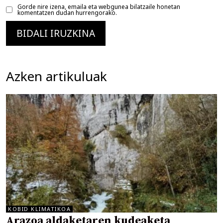
Gorde nire izena, emaila eta webgunea bilatzaile honetan
komentatzen dudan hurrengorako.
Azken artikuluak
KOBID KLIMATIKOA
Arazoa aldaketaren kudeaketa