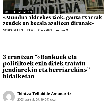
'OGRUE' GOGOAN
«Mundua aldrebes ziok, gauza txarrak
zeudek on bezala azaltzen diranak»
2023 maiatzak 9
GORKA SETIEN BERAKOETXEA
-
3 erantzun “«Bankuek eta
politikoek ezin ditek tratatu
jendiarekin eta herriarekin»”
bidalketan
Ihintza Tellabide Amunarriz
2023 apirilak 29, 19:04(r)etan