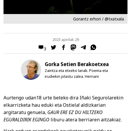
Gorantz erhori / @txatxala
2023 apirilak 29
3
Gorka Setien Berakoetxea
Zaintza eta etxeko lanak. Poema eta
irudiekin jolastu zalea. Hernani
Aurtengo udan18 urte beteko dira Iñaki Segurolarekin
elkarrizketa hau eduki eta Ostiela! aldizkarian
argitaratu genuela,
GAUR ERE EZ DU HILTZEKO
EGURALDIRIK EGINGO
liburu atera berriaren aitzakiaz.