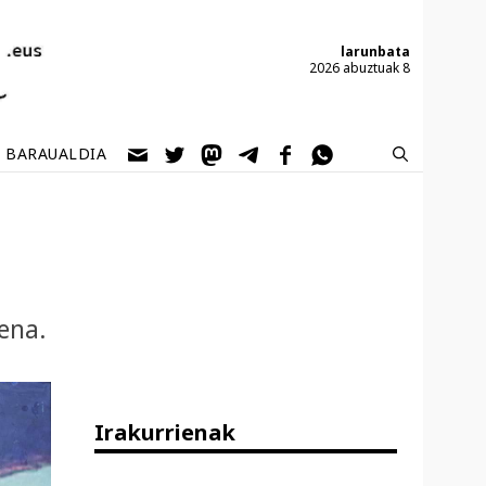
larunbata
2026 abuztuak 8
BARAUALDIA
ena.
Irakurrienak