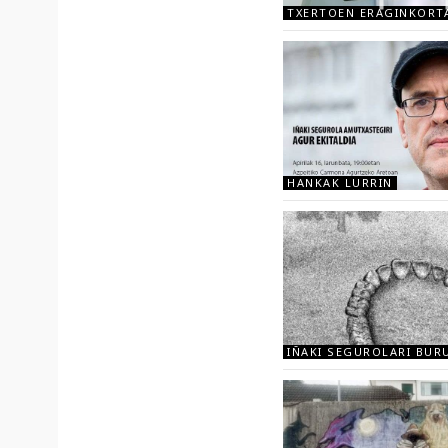
TXERTOEN ERAGINKORT
HANKAK LURRIN
IÑAKI SEGUROLARI BUR