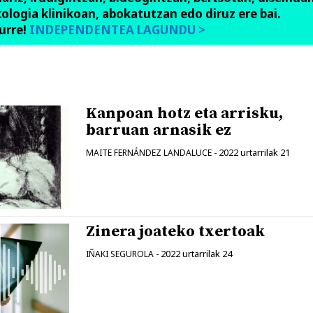
ologia klinikoan, abokatutzan edo diruz ere bai.
urre!
INDEPENDENTEA LAGUNDU >
Kanpoan hotz eta arrisku,
barruan arnasik ez
2022 urtarrilak 21
MAITE FERNÁNDEZ LANDALUCE
-
Zinera joateko txertoak
2022 urtarrilak 24
IÑAKI SEGUROLA
-