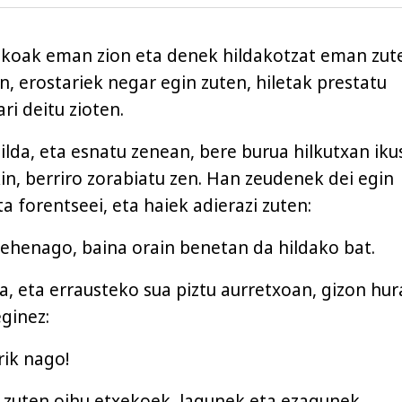
ekoak eman zion eta denek hildakotzat eman zut
en, erostariek negar egin zuten, hiletak prestatu
ri deitu zioten.
ilda, eta esnatu zenean, bere burua hilkutxan iku
in, berriro zorabiatu zen. Han zeudenek dei egin
a forentseei, eta haiek adierazi zuten:
lehenago, baina orain benetan da hildako bat.
a, eta errausteko sua piztu aurretxoan, gizon hur
eginez:
rik nago!
n zuten oihu etxekoek, lagunek eta ezagunek─.