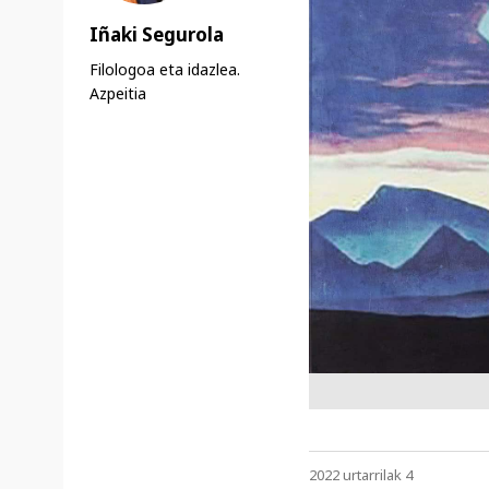
Iñaki Segurola
Filologoa eta idazlea.
Azpeitia
2022 urtarrilak 4