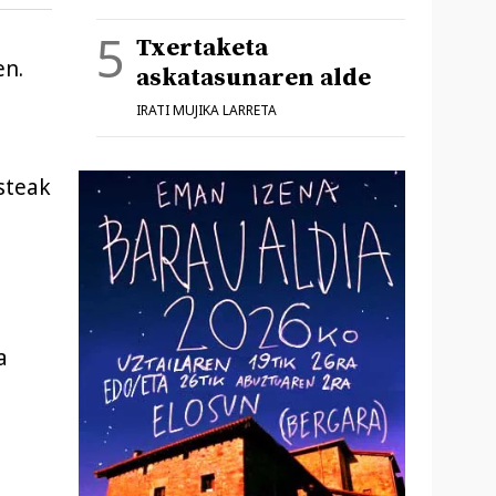
Txertaketa
en.
askatasunaren alde
IRATI MUJIKA LARRETA
steak
a