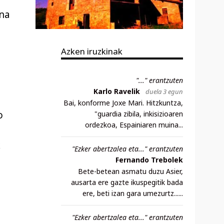
ena
Azken iruzkinak
"..." erantzuten
Karlo Ravelik
duela 3 egun
Bai, konforme Joxe Mari. Hitzkuntza,
o
"guardia zibila, inkisizioaren
ordezkoa, Espainiaren muina...
k
"Ezker abertzalea eta..." erantzuten
Fernando Trebolek
Bete-betean asmatu duzu Asier,
ausarta ere gazte ikuspegitik bada
ere, beti izan gara umezurtz......
,
"Ezker abertzalea eta..." erantzuten