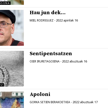
ASUNA
Hau jun dek…
2022 apirilak 16
MIEL RODRIGUEZ
-
Sentipentsatzen
2022 abuztuak 16
OIER IRURETAGOIENA
-
UZ
Apoloni
2022 abuztuak 17
GORKA SETIEN BERAKOETXEA
-