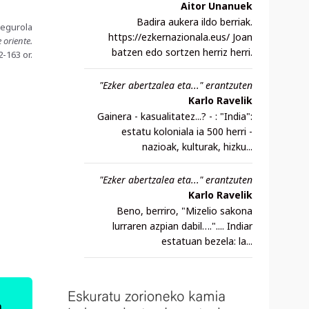
Aitor Unanuek
Badira aukera ildo berriak.
 Segurola
https://ezkernazionala.eus/ Joan
 oriente.
batzen edo sortzen herriz herri.
-163 or.
"Ezker abertzalea eta..." erantzuten
Karlo Ravelik
Gainera - kasualitatez...? - : "India":
estatu koloniala ia 500 herri -
nazioak, kulturak, hizku...
"Ezker abertzalea eta..." erantzuten
Karlo Ravelik
Beno, berriro, "Mizelio sakona
lurraren azpian dabil….".... Indiar
estatuan bezela: la...
,