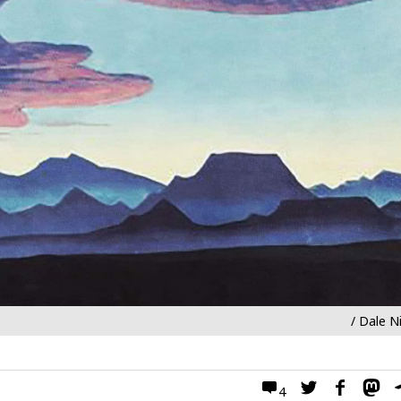
/ Dale N
4