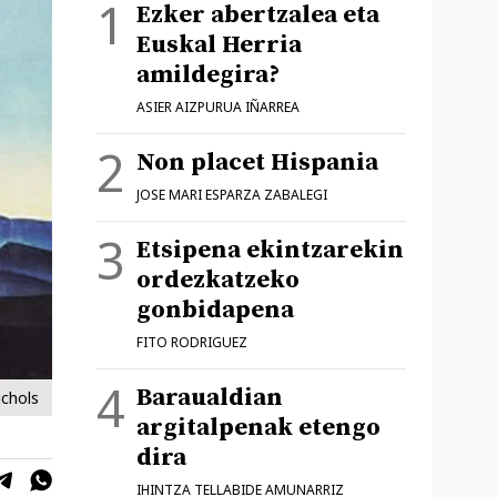
Ezker abertzalea eta
Euskal Herria
amildegira?
ASIER AIZPURUA IÑARREA
Non placet Hispania
JOSE MARI ESPARZA ZABALEGI
Etsipena ekintzarekin
ordezkatzeko
gonbidapena
FITO RODRIGUEZ
Baraualdian
ichols
argitalpenak etengo
dira
IHINTZA TELLABIDE AMUNARRIZ