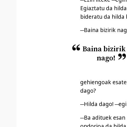
Egiaztatu da hilda
bideratu da hilda
─Baina bizirik nag
Baina bizirik
nago!
gehiengoak esaten
dago?
─Hilda dago! ─egi
─Ba adituek esan 
ondorioa da hilda 