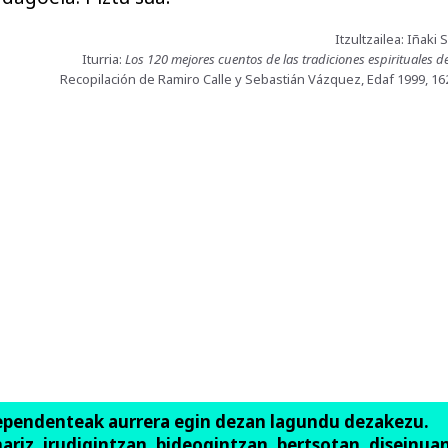
Itzultzailea: Iñaki
Iturria:
Los 120 mejores cuentos de las tradiciones espirituales de
Recopilación de Ramiro Calle y Sebastián Vázquez, Edaf 1999, 162
ependenteak aurrera egin dezan lagundu dezakezu.
anariz, irudigintzan, bideogintzan, bertsotan, diseinuan