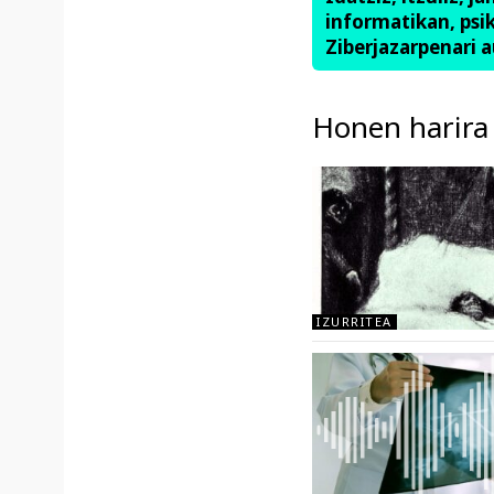
informatikan, psik
Ziberjazarpenari a
Honen harira
IZURRITEA