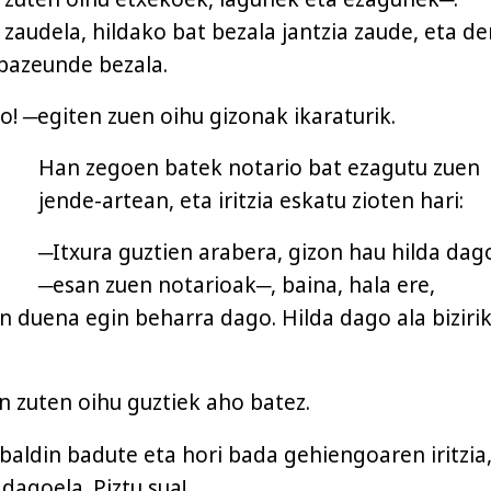
 zaudela, hildako bat bezala jantzia zaude, eta d
 bazeunde bezala.
o! ─egiten zuen oihu gizonak ikaraturik.
Han zegoen batek notario bat ezagutu zuen
jende-artean, eta iritzia eskatu zioten hari:
─Itxura guztien arabera, gizon hau hilda dag
─esan zuen notarioak─, baina, hala ere,
 duena egin beharra dago. Hilda dago ala biziri
n zuten oihu guztiek aho batez.
baldin badute eta hori bada gehiengoaren iritzia
dagoela. Piztu sua!