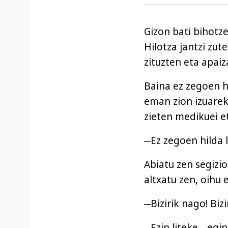
Gizon bati bihotz
Hilotza jantzi zut
zituzten eta apaiza
Baina ez zegoen h
eman zion izuarek
zieten medikuei et
─Ez zegoen hilda 
Abiatu zen segizio
altxatu zen, oihu 
─Bizirik nago! Bizi
─Ezin liteke ─egi