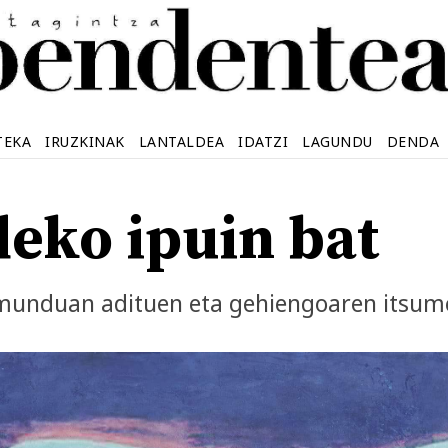
TEKA
IRUZKINAK
LANTALDEA
IDATZI
LAGUNDU
DENDA
deko ipuin bat
munduan adituen eta gehiengoaren itsum