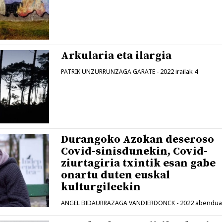
Arkularia eta ilargia
2022 irailak 4
PATRIK UNZURRUNZAGA GARATE
-
Durangoko Azokan deseroso
Covid-sinisdunekin, Covid-
ziurtagiria txintik esan gabe
onartu duten euskal
kulturgileekin
2022 abendua
ANGEL BIDAURRAZAGA VANDIERDONCK
-