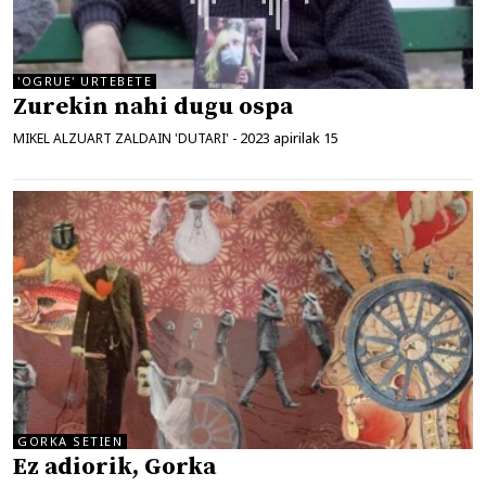
'OGRUE' URTEBETE
Zurekin nahi dugu ospa
2023 apirilak 15
MIKEL ALZUART ZALDAIN 'DUTARI'
-
GORKA SETIEN
Ez adiorik, Gorka