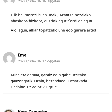
2022 apirilak 16, 16:08(r)etan
Hik bai merezi huan, Iñaki, Arantza bezalako
ahoskera/hizkera, guztiok agur t´erdi daiagun.
Aió lagun, alkar topatzeko une edo gurera artio!
Eme
2022 apirilak 16, 17:25(r)etan
Mina eta damua, garaiz egin gabe utzitako
gauzengatik. Orain, beranduegi. Besarkada
Garbiñe. Ez adiorik Ogrue.
Kote Camacho