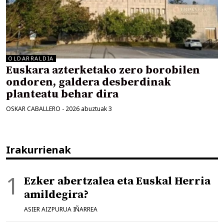
OLDARRALDIA
Euskara azterketako zero borobilen
ondoren, galdera desberdinak
planteatu behar dira
OSKAR CABALLERO
-
2026 abuztuak 3
Irakurrienak
Ezker abertzalea eta Euskal Herria
amildegira?
ASIER AIZPURUA IÑARREA