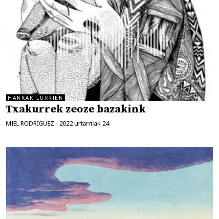
HANKAK LURRIEN
Txakurrek zeoze bazakink
2022 urtarrilak 24
MIEL RODRIGUEZ
-