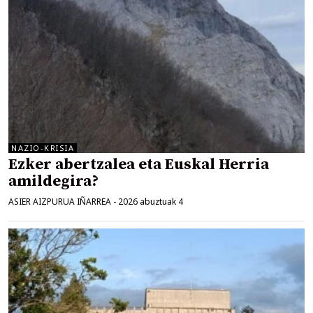
NAZIO-KRISIA
Ezker abertzalea eta Euskal Herria
amildegira?
ASIER AIZPURUA IÑARREA
-
2026 abuztuak 4