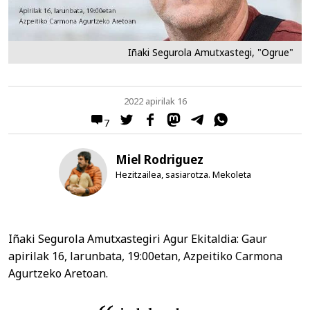
Iñaki Segurola Amutxastegi, "Ogrue"
2022 apirilak 16
7
Miel Rodriguez
Hezitzailea, sasiarotza. Mekoleta
Iñaki Segurola Amutxastegiri Agur Ekitaldia: Gaur
apirilak 16, larunbata, 19:00etan, Azpeitiko Carmona
Agurtzeko Aretoan.