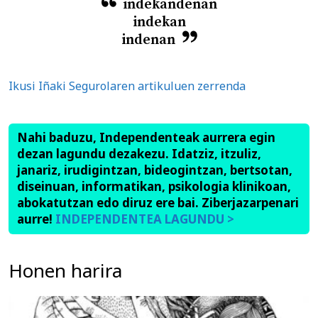
indekandenan
indekan
indenan
Ikusi Iñaki Segurolaren artikuluen zerrenda
Nahi baduzu, Independenteak aurrera egin
dezan lagundu dezakezu. Idatziz, itzuliz,
janariz, irudigintzan, bideogintzan, bertsotan,
diseinuan, informatikan, psikologia klinikoan,
abokatutzan edo diruz ere bai. Ziberjazarpenari
aurre!
INDEPENDENTEA LAGUNDU >
Honen harira