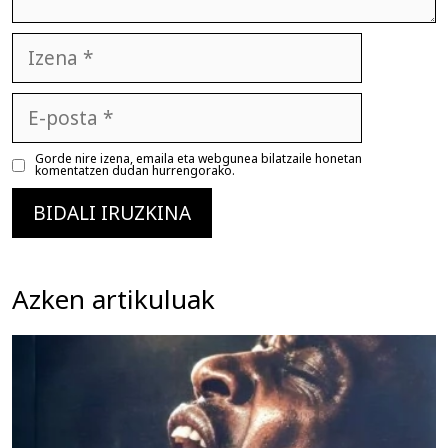
Izena
E-
posta
Gorde nire izena, emaila eta webgunea bilatzaile honetan
komentatzen dudan hurrengorako.
Azken artikuluak