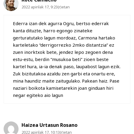
2022 apirilak 17, 9:23(r)etan
Ederra izan dek agurra Ogru, bertso ederrak
kanta dituzte, harro egongo zinateke
gerturatutako lagun mordoaz, Carmona hartako
karteletako “derrigorrezko 2mko distantzia” ez
zuen inorktxok bete, jendez lepo zegoen dena
estu-estu, berdin “musukoa beti” zioen beste
kartel hura, ia-ia denak paso, laupabost lagun ezik.
Zuk bizitutakoa azaldu zen garbi eta onartu ere,
mina haundiz maite zaitugulako. Pakean haiz. Pase
naziari boikota kamisetarekin joan ginduan hiri
negar egiteko aio lagun
Haizea Urtasun Rosano
2022 apirilak 17, 10:13(r)etan