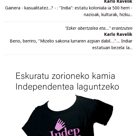
Karlo Ravelik
Gainera - kasualitatez...? - : "India": estatu koloniala ia 500 herri -
nazioak, kulturak, hizku...
"Ezker abertzalea eta..." erantzuten
Karlo Ravelik
Beno, berriro, "Mizelio sakona lurraren azpian dabil….".... Indiar
estatuan bezela: la...