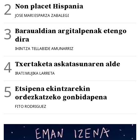
Non placet Hispania
JOSE MARI ESPARZA ZABALEGI
Baraualdian argitalpenak etengo
dira
IHINTZA TELLABIDE AMUNARRIZ
Txertaketa askatasunaren alde
IRATI MUJIKA LARRETA
Etsipena ekintzarekin
ordezkatzeko gonbidapena
FITO RODRIGUEZ