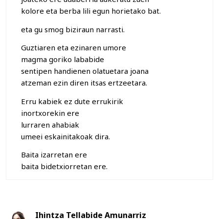
kolore eta berba lili egun horietako bat.
eta gu smog biziraun narrasti.
Guztiaren eta ezinaren umore
magma goriko lababide
sentipen handienen olatuetara joana
atzeman ezin diren itsas ertzeetara.
Erru kabiek ez dute errukirik
inortxorekin ere
lurraren ahabiak
umeei eskainitakoak dira.
Baita izarretan ere
baita bidetxiorretan ere.
Ihintza Tellabide Amunarriz