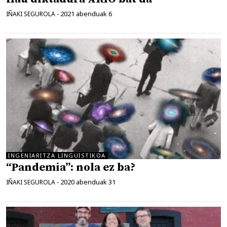
2021 abenduak 6
IÑAKI SEGUROLA
-
INGENIARITZA LINGUISTIKOA
“Pandemia”: nola ez ba?
2020 abenduak 31
IÑAKI SEGUROLA
-