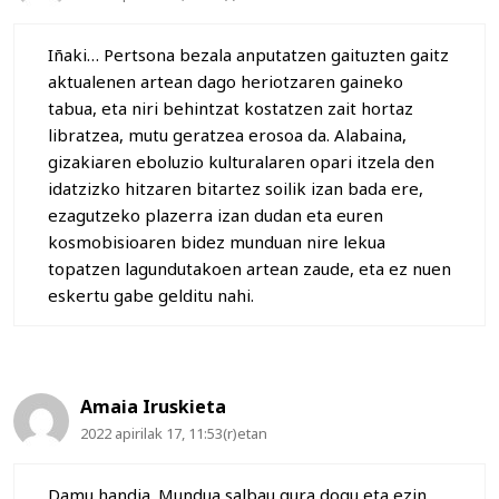
Iñaki… Pertsona bezala anputatzen gaituzten gaitz
aktualenen artean dago heriotzaren gaineko
tabua, eta niri behintzat kostatzen zait hortaz
libratzea, mutu geratzea erosoa da. Alabaina,
gizakiaren eboluzio kulturalaren opari itzela den
idatzizko hitzaren bitartez soilik izan bada ere,
ezagutzeko plazerra izan dudan eta euren
kosmobisioaren bidez munduan nire lekua
topatzen lagundutakoen artean zaude, eta ez nuen
eskertu gabe gelditu nahi.
Amaia Iruskieta
2022 apirilak 17, 11:53(r)etan
Damu handia. Mundua salbau gura dogu eta ezin