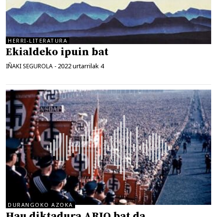
HERRI-LITERATURA
Ekialdeko ipuin bat
2022 urtarrilak 4
IÑAKI SEGUROLA
-
DURANGOKO AZOKA
Hau diktadura ARIO bat da