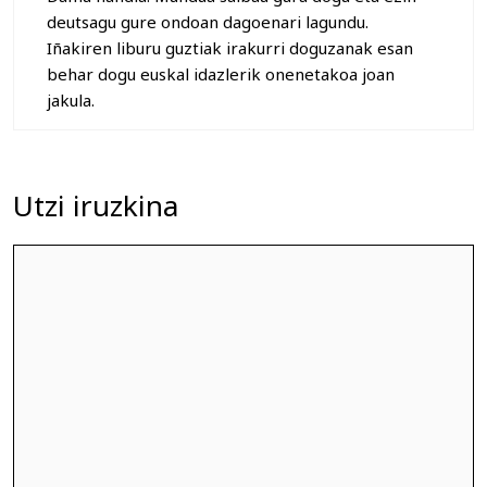
deutsagu gure ondoan dagoenari lagundu.
Iñakiren liburu guztiak irakurri doguzanak esan
behar dogu euskal idazlerik onenetakoa joan
jakula.
Utzi iruzkina
Iruzkina