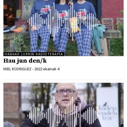
HANKAK LURRIN RADIOTERAPIA
Hau jun den/k
2022 ekainak 4
MIEL RODRIGUEZ
-