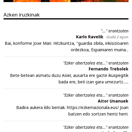
Azken iruzkinak
"..." erantzuten
Karlo Ravelik
duela 2 egun
Bai, konforme Joxe Mari. Hitzkuntza, "guardia zibila, inkisizioaren
ordezkoa, Espainiaren muina...
"Ezker abertzalea eta..." erantzuten
Fernando Trebolek
Bete-betean asmatu duzu Asier, ausarta ere gazte ikuspegitik
bada ere, beti izan gara umezurtz......
"Ezker abertzalea eta..." erantzuten
Aitor Unanuek
Badira aukera ildo berriak. https://ezkernazionala.eus/ Joan
batzen edo sortzen herriz herri.
"Ezker abertzalea eta..." erantzuten