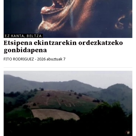
EZ KANTA, BELTZA
Etsipena ekintzarekin ordezkatzeko
gonbidapena
FITO RODRIGUEZ
-
2026 abuztuak 7