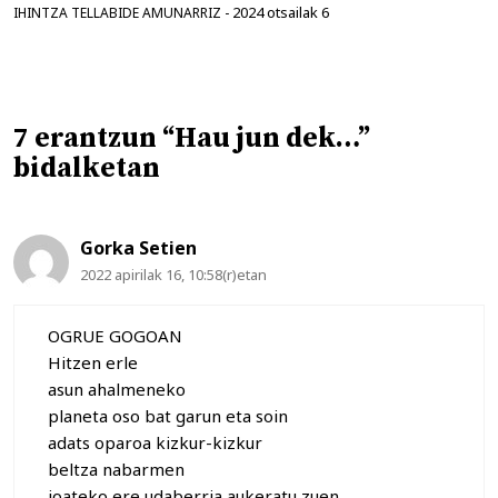
2024 otsailak 6
IHINTZA TELLABIDE AMUNARRIZ
-
7 erantzun “Hau jun dek…”
bidalketan
Gorka Setien
2022 apirilak 16, 10:58(r)etan
OGRUE GOGOAN
Hitzen erle
asun ahalmeneko
planeta oso bat garun eta soin
adats oparoa kizkur-kizkur
beltza nabarmen
joateko ere udaberria aukeratu zuen