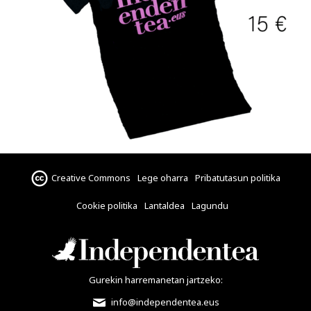
Creative Commons
Lege oharra
Pribatutasun politika
Cookie politika
Lantaldea
Lagundu
Gurekin harremanetan jartzeko:
info@independentea.eus