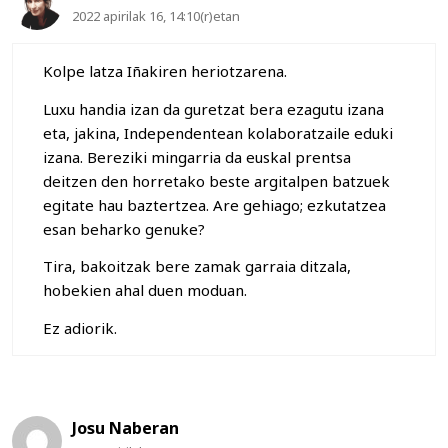
2022 apirilak 16, 14:10(r)etan
Kolpe latza Iñakiren heriotzarena.
Luxu handia izan da guretzat bera ezagutu izana
eta, jakina, Independentean kolaboratzaile eduki
izana. Bereziki mingarria da euskal prentsa
deitzen den horretako beste argitalpen batzuek
egitate hau baztertzea. Are gehiago; ezkutatzea
esan beharko genuke?
Tira, bakoitzak bere zamak garraia ditzala,
hobekien ahal duen moduan.
Ez adiorik.
Josu Naberan