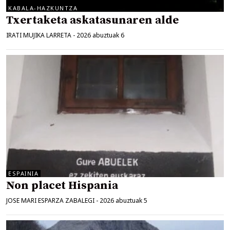
KABALA-HAZKUNTZA
Txertaketa askatasunaren alde
IRATI MUJIKA LARRETA
-
2026 abuztuak 6
ESPAINIA
Non placet Hispania
JOSE MARI ESPARZA ZABALEGI
-
2026 abuztuak 5