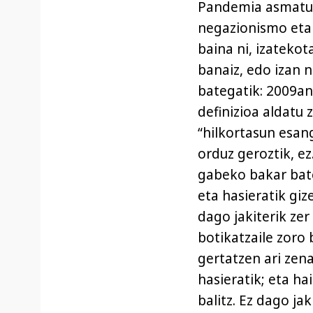
Pandemia asmatu d
negazionismo eta
baina ni, izatekot
banaiz, edo izan 
bategatik: 2009an
definizioa aldatu
“hilkortasun esan
orduz geroztik, ez
gabeko bakar bat
eta hasieratik giz
dago jakiterik zer
botikatzaile zoro b
gertatzen ari zena
hasieratik; eta h
balitz. Ez dago ja