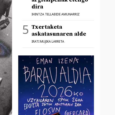
dira
IHINTZA TELLABIDE AMUNARRIZ
Txertaketa
askatasunaren alde
IRATI MUJIKA LARRETA