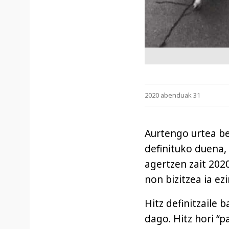
2020 abenduak 31
Aurtengo urtea ber
definituko duena,
agertzen zait 2020
non bizitzea ia ez
Hitz definitzaile 
dago. Hitz hori “