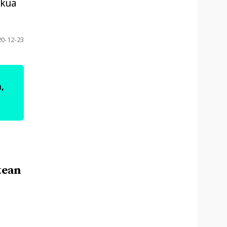
skua
20-12-23
,
tean