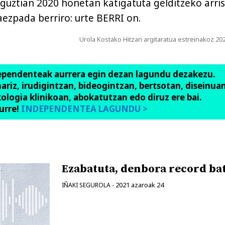
i guztian 2020 honetan katigatuta gelditzeko arri
ezpada berriro: urte BERRI on.
Urola Kostako Hitzan argitaratua estreinakoz 20
ependenteak aurrera egin dezan lagundu dezakezu.
anariz, irudigintzan, bideogintzan, bertsotan, diseinuan
ologia klinikoan, abokatutzan edo diruz ere bai.
urre!
INDEPENDENTEA LAGUNDU >
Ezabatuta, denbora record ba
2021 azaroak 24
IÑAKI SEGUROLA
-