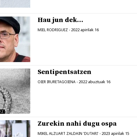
Hau jun dek…
2022 apirilak 16
MIEL RODRIGUEZ
-
Sentipentsatzen
2022 abuztuak 16
OIER IRURETAGOIENA
-
UZ
Zurekin nahi dugu ospa
2023 apirilak 15
MIKEL ALZUART ZALDAIN 'DUTARI'
-