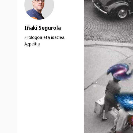
Iñaki Segurola
Filologoa eta idazlea.
Azpeitia