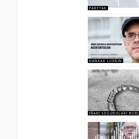
PARETAK
HANKAK LURRIN
IÑAKI SEGUROLARI BUR