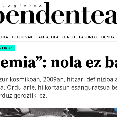
TEKA
IRUZKINAK
LANTALDEA
IDATZI
LAGUNDU
DENDA
STIKOA
emia”: nola ez b
zur kosmikoan, 2009an, hitzari definizioa 
. Ordu arte, hilkortasun esanguratsua b
rduz geroztik, ez.