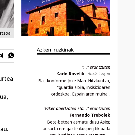
ertsoa
Azken iruzkinak
"..." erantzuten
Karlo Ravelik
duela 3 egun
urtea
Bai, konforme Joxe Mari. Hitzkuntza,
"guardia zibila, inkisizioaren
ordezkoa, Espainiaren muina...
ua,
"Ezker abertzalea eta..." erantzuten
Fernando Trebolek
Bete-betean asmatu duzu Asier,
au.
ausarta ere gazte ikuspegitik bada