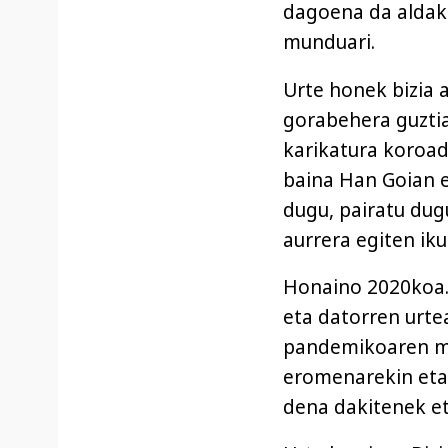
dagoena da aldake
munduari.
Urte honek bizia a
gorabehera guztia
karikatura koroad
baina Han Goian e
dugu, pairatu dug
aurrera egiten iku
Honaino 2020koa.
eta datorren urtea
pandemikoaren ma
eromenarekin eta g
dena dakitenek et