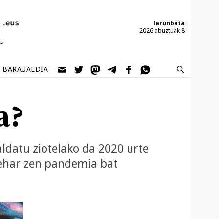
larunbata
2026 abuztuak 8
BARAUALDIA
a?
aldatu ziotelako da 2020 urte
ehar zen pandemia bat