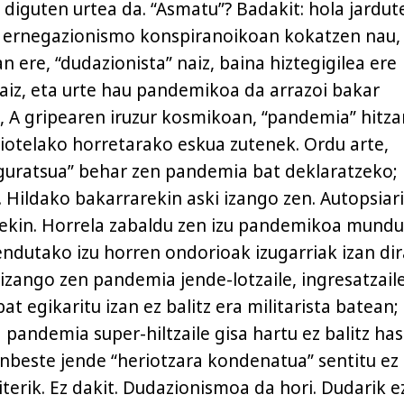
iguten urtea da. “Asmatu”? Badakit: hola jardut
 ernegazionismo konspiranoikoan kokatzen nau,
an ere, “dudazionista” naiz, baina hiztegigilea ere
naiz, eta urte hau pandemikoa da arrazoi bakar
, A gripearen iruzur kosmikoan, “pandemia” hitza
 ziotelako horretarako eskua zutenek. Ordu arte,
guratsua” behar zen pandemia bat deklaratzeko;
. Hildako bakarrarekin aski izango zen. Autopsiar
ekin. Horrela zabaldu zen izu pandemikoa mundu
endutako izu horren ondorioak izugarriak izan dir
 izango zen pandemia jende-lotzaile, ingresatzail
at egikaritu izan ez balitz era militarista batean;
 pandemia super-hiltzaile gisa hartu ez balitz has
ainbeste jende “heriotzara kondenatua” sentitu ez
kiterik. Ez dakit. Dudazionismoa da hori. Dudarik e