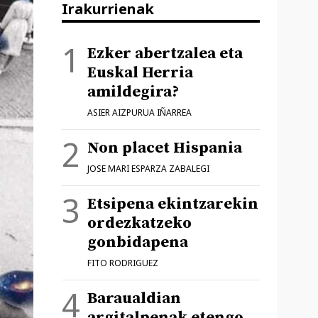
Irakurrienak
Ezker abertzalea eta
Euskal Herria
amildegira?
ASIER AIZPURUA IÑARREA
Non placet Hispania
JOSE MARI ESPARZA ZABALEGI
Etsipena ekintzarekin
ordezkatzeko
gonbidapena
FITO RODRIGUEZ
Baraualdian
argitalpenak etengo