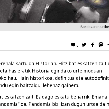
Bakoitzaren unib
8
ehala sartu da Historian. Hitz bat eskatzen zait 
 eta hasieratik Historia egindako urte moduan
ko hau. Hain historikoa, definitua eta autodefinit
indu egin baitzaigu, lehenaz gainera.
bat eskatzen zait. Ez dago eskatu beharrik. Emana
pandemia” da. Pandemia bizi izan dugun urtea da h