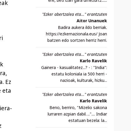
ere, beti izan gara umezurtz......
eak
"Ezker abertzalea eta..." erantzuten
Aitor Unanuek
Badira aukera ildo berriak.
https://ezkernazionala.eus/ Joan
ri
batzen edo sortzen herriz herri.
"Ezker abertzalea eta..." erantzuten
Karlo Ravelik
ik
Gainera - kasualitatez...? - : "India":
ra,
estatu koloniala ia 500 herri -
nazioak, kulturak, hizku...
a. Ez
e eta
"Ezker abertzalea eta..." erantzuten
Karlo Ravelik
iera-
Beno, berriro, "Mizelio sakona
lurraren azpian dabil….".... Indiar
estatuan bezela: la...
z