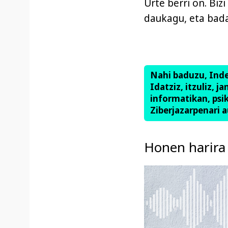
Urte berri on. Biz
daukagu, eta bada
Nahi baduzu, Ind
Idatziz, itzuliz, j
informatikan, psik
Ziberjazarpenari a
Honen harira