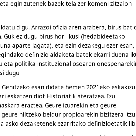
ta egin zutenek bazekitela zer komeni zitzaion
ldatu digu. Arrazoi ofizialaren arabera, birus bat 
. Guk ez dugu birus hori ikusi (hedabideetako
una aparte lagata), eta ezin dezakegu ezer esan,
gindako definizio aldaketa batek ekarri duena ik
u eta politika instituzional osoaren onespenareki
si dugu.
 Gehitzeko esan didate hemen 2021eko eskakizu
ri eskatzen diot Historiatik ateratzea. Izu
skara eraztea. Geure izuarekin eta geure
eure hiltzeko beldur propioarekin bizitzera itzu
a asko dezaketenek ezarritako definizioetatik lib