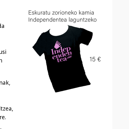
da
usi
n
nak,
ltzea,
re.