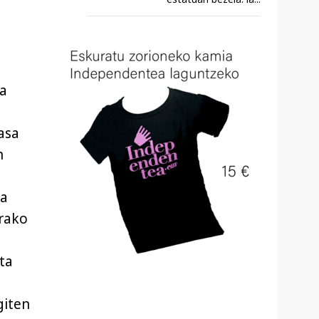
na
asa
n
ra
trako
ta
giten