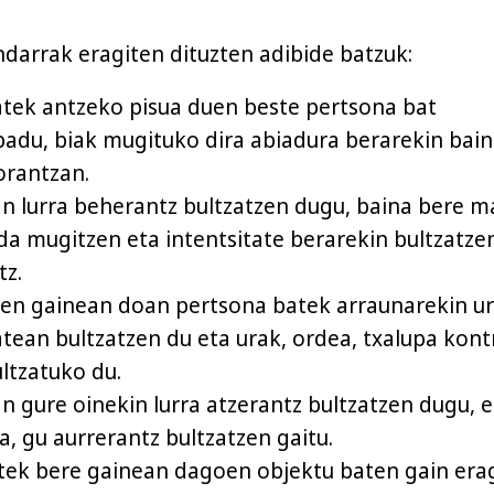
ndarrak eragiten dituzten adibide batzuk:
tek antzeko pisua duen beste pertsona bat
badu, biak mugituko dira abiadura berarekin bai
orantzan.
an lurra beherantz bultzatzen dugu, baina bere m
 da mugitzen eta intentsitate berarekin bultzatze
tz.
en gainean doan pertsona batek arraunarekin u
tean bultzatzen du eta urak, ordea, txalupa kon
ltzatuko du.
an gure oinekin lurra atzerantz bultzatzen dugu, e
a, gu aurrerantz bultzatzen gaitu.
tek bere gainean dagoen objektu baten gain era