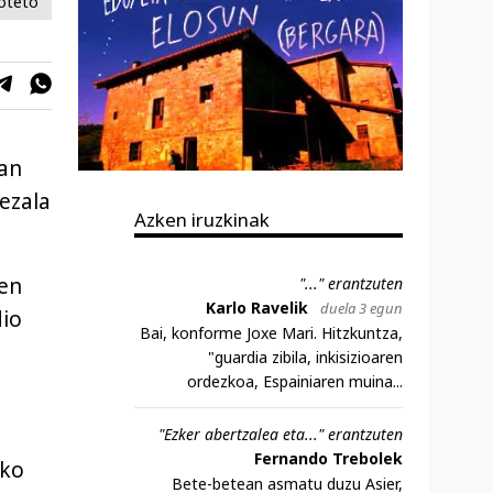
Koteto
oan
bezala
Azken iruzkinak
den
"..." erantzuten
Karlo Ravelik
duela 3 egun
dio
Bai, konforme Joxe Mari. Hitzkuntza,
"guardia zibila, inkisizioaren
ordezkoa, Espainiaren muina...
"Ezker abertzalea eta..." erantzuten
Fernando Trebolek
ako
Bete-betean asmatu duzu Asier,