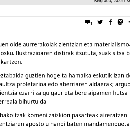
Belgrado, 2025 / 
1
en olde aurrerakoiak zientzian eta materialism
osku. Ilustrazioaren distirak itsututa, suak sitsa 
akartzen.
eztabaida guztien hogeita hamaika eskutik izan 
raultza proletarioa edo aberriaren aldaerak; argu
ientzia ezarri zaigu gaur eta bere aipamen hutsa
rreala bihurtu da.
e bakoitzak komeni zaizkion pasarteak aireratzen
 Zientziaren apostolu handi baten mandamenduet