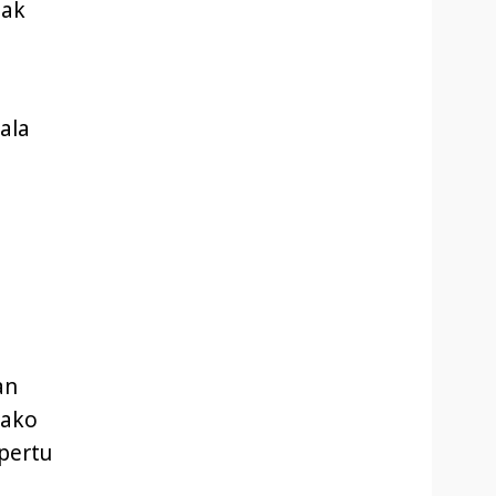
lak
ala
an
dako
spertu