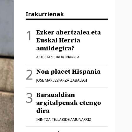
Irakurrienak
Ezker abertzalea eta
Euskal Herria
amildegira?
ASIER AIZPURUA IÑARREA
Non placet Hispania
JOSE MARI ESPARZA ZABALEGI
Baraualdian
argitalpenak etengo
dira
IHINTZA TELLABIDE AMUNARRIZ