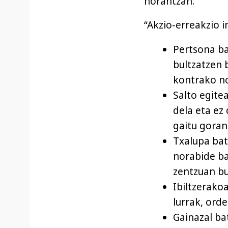
norantzan.”
“Akzio-erreakzio i
Pertsona ba
bultzatzen 
kontrako n
Salto egite
dela eta ez
gaitu goran
Txalupa bat
norabide ba
zentzuan bu
Ibiltzerako
lurrak, orde
Gainazal ba