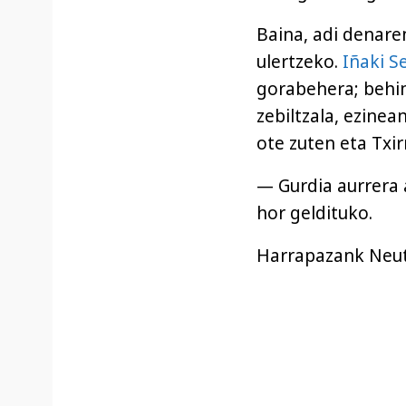
Baina, adi denare
ulertzeko.
Iñaki S
gorabehera; behin
zebiltzala, ezinea
ote zuten eta Txir
— Gurdia aurrera 
hor geldituko.
Harrapazank Neu