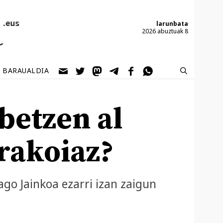
larunbata
2026 abuztuak 8
BARAUALDIA
betzen al
erakoiaz?
ago Jainkoa ezarri izan zaigun