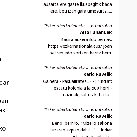
ausarta ere gazte ikuspegitik bada
ere, beti izan gara umezurtz......
"Ezker abertzalea eta..." erantzuten
Aitor Unanuek
Badira aukera ildo berriak.
https://ezkernazionala.eus/ Joan
batzen edo sortzen herriz herri.
a
"Ezker abertzalea eta..." erantzuten
Karlo Ravelik
Gainera - kasualitatez...? - : "India":
ndar
estatu koloniala ia 500 herri -
nazioak, kulturak, hizku...
oen
ak
"Ezker abertzalea eta..." erantzuten
Karlo Ravelik
Beno, berriro, "Mizelio sakona
ko
lurraren azpian dabil….".... Indiar
estatuan bezela: la...