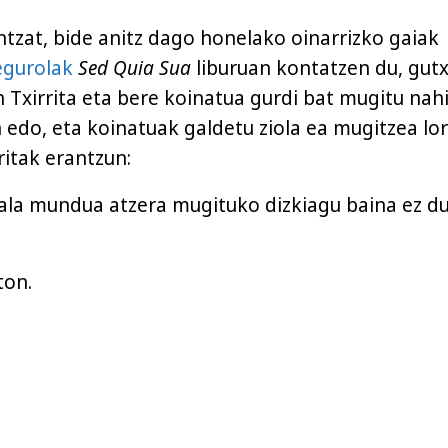
ntzat, bide anitz dago honelako oinarrizko gaiak
egurolak
Sed Quia Sua
liburuan kontatzen du, gutx
 Txirrita eta bere koinatua gurdi bat mugitu nah
n edo, eta koinatuak galdetu ziola ea mugitzea lo
ritak erantzun:
ala mundua atzera mugituko dizkiagu baina ez d
ton.