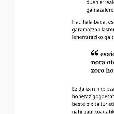
duen erreak
gainazalere
Hau hala bada, es
garamatzan laster
leherraraziko gait
esai
nora ot
zoro h
Ez da izan nire e
honetaz gogoetat
beste bixita turis
nahi gaurkoagatik