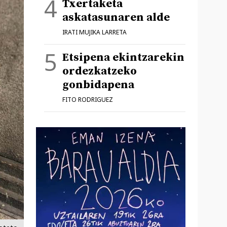
Txertaketa
askatasunaren alde
IRATI MUJIKA LARRETA
Etsipena ekintzarekin
ordezkatzeko
gonbidapena
FITO RODRIGUEZ