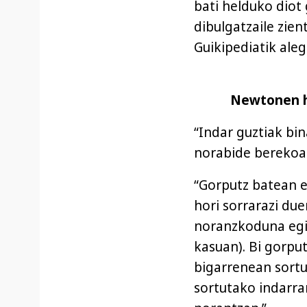
bati helduko diot
dibulgatzaile zie
Guikipediatik aleg
Newtonen hi
“Indar guztiak bi
norabide berekoak
“Gorputz batean e
hori sorrarazi du
noranzkoduna egi
kasuan). Bi gorpu
bigarrenean sortu
sortutako indarr