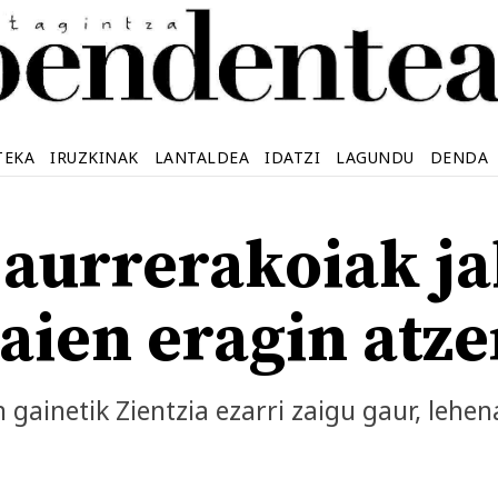
TEKA
IRUZKINAK
LANTALDEA
IDATZI
LAGUNDU
DENDA
 aurrerakoiak ja
haien eragin atz
 gainetik Zientzia ezarri zaigu gaur, lehen