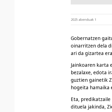
2025 abenduak 1
Gobernatzen gaitu
oinarritzen dela di
ari da gizartea er
Jainkoaren karta 
bezalaxe, edota i
guztien gainetik Z
hogeita hamaika e
Eta, predikatzail
dituela jakinda,