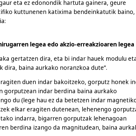
 gaur eta ez edonondik hartuta gainera, geure
ntifiko kuttunenen katixima bendeinkatutik baino,
ia:
rugarren legea edo akzio-erreakzioaren legea
naka gertatzen dira, eta bi indar hauek modulu et
 dira, baina aurkako noranzkoa dute”.
ragiten duen indar bakoitzeko, gorputz honek i
en gorputzean indar berdina baina aurkako
ngo du (lege hau ez da betetzen indar magnetik
tzek elkar eragiten dutenean, lehenengo gorputz
tako indarra, bigarren gorputzak lehenagoan
aren berdina izango da magnitudean, baina aurka