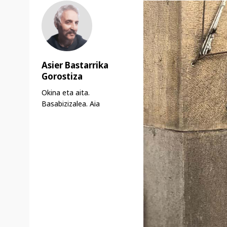
Asier Bastarrika
Gorostiza
Okina eta aita.
Basabizizalea. Aia