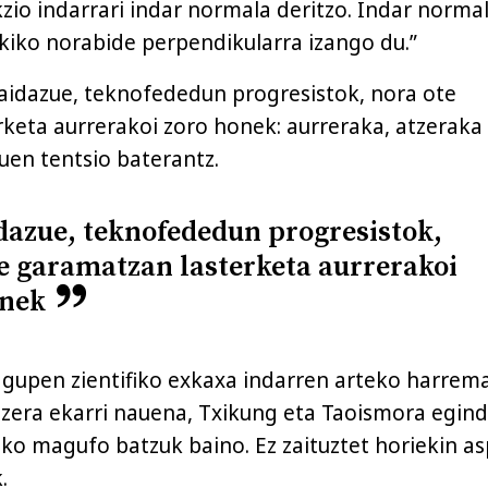
zio indarrari indar normala deritzo. Indar norma
kiko norabide perpendikularra izango du.”
aidazue, teknofededun progresistok, nora ote
keta aurrerakoi zoro honek: aurreraka, atzeraka 
uen tentsio baterantz.
dazue, teknofededun progresistok,
e garamatzan lasterketa aurrerakoi
onek
zagupen zientifiko exkaxa indarren arteko harrem
zera ekarri nauena, Txikung eta Taoismora egin
tiko magufo batzuk baino. Ez zaituztet horiekin a
.