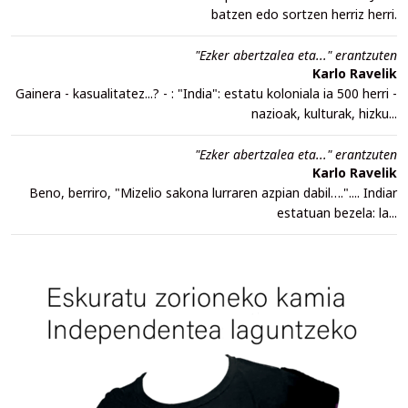
batzen edo sortzen herriz herri.
"Ezker abertzalea eta..." erantzuten
Karlo Ravelik
Gainera - kasualitatez...? - : "India": estatu koloniala ia 500 herri -
nazioak, kulturak, hizku...
"Ezker abertzalea eta..." erantzuten
Karlo Ravelik
Beno, berriro, "Mizelio sakona lurraren azpian dabil….".... Indiar
estatuan bezela: la...