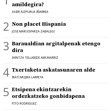
amildegira?
ASIER AIZPURUA IÑARREA
Non placet Hispania
JOSE MARI ESPARZA ZABALEGI
Baraualdian argitalpenak etengo
dira
IHINTZA TELLABIDE AMUNARRIZ
Txertaketa askatasunaren alde
IRATI MUJIKA LARRETA
Etsipena ekintzarekin
ordezkatzeko gonbidapena
FITO RODRIGUEZ