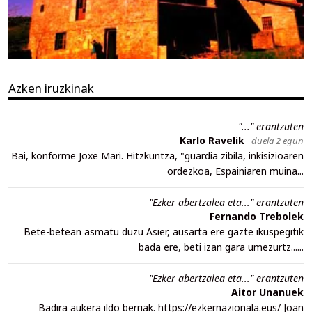
Azken iruzkinak
"..." erantzuten
Karlo Ravelik
duela 2 egun
Bai, konforme Joxe Mari. Hitzkuntza, "guardia zibila, inkisizioaren
ordezkoa, Espainiaren muina...
"Ezker abertzalea eta..." erantzuten
Fernando Trebolek
Bete-betean asmatu duzu Asier, ausarta ere gazte ikuspegitik
bada ere, beti izan gara umezurtz......
"Ezker abertzalea eta..." erantzuten
Aitor Unanuek
Badira aukera ildo berriak. https://ezkernazionala.eus/ Joan