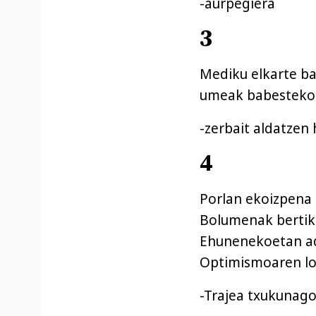
-aurpegiera
3
Mediku elkarte ba
umeak babesteko
-zerbait aldatzen 
4
Porlan ekoizpena
Bolumenak bertik
Ehunenekoetan a
Optimismoaren lo
-Trajea txukunago 