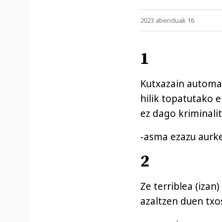
2023 abenduak 16
1
Kutxazain automa
hilik topatutako
ez dago kriminalit
-asma ezazu aurk
2
Ze terriblea (izan
azaltzen duen txo