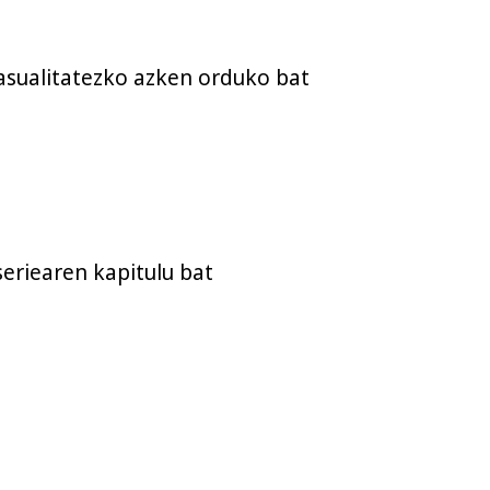
asualitatezko azken orduko bat
eriearen kapitulu bat