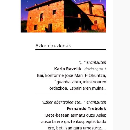
Azken iruzkinak
"..." erantzuten
Karlo Ravelik
duela egun 1
Bai, konforme Joxe Mari. Hitzkuntza,
"guardia zibila, inkisizioaren
ordezkoa, Espainiaren muina...
"Ezker abertzalea eta..." erantzuten
Fernando Trebolek
Bete-betean asmatu duzu Asier,
ausarta ere gazte ikuspegitik bada
ere, beti izan gara umezurtz......