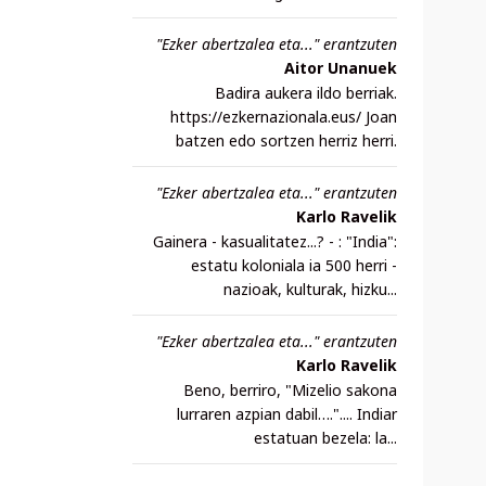
"Ezker abertzalea eta..." erantzuten
Aitor Unanuek
Badira aukera ildo berriak.
https://ezkernazionala.eus/ Joan
batzen edo sortzen herriz herri.
"Ezker abertzalea eta..." erantzuten
Karlo Ravelik
Gainera - kasualitatez...? - : "India":
estatu koloniala ia 500 herri -
nazioak, kulturak, hizku...
"Ezker abertzalea eta..." erantzuten
Karlo Ravelik
Beno, berriro, "Mizelio sakona
lurraren azpian dabil….".... Indiar
estatuan bezela: la...