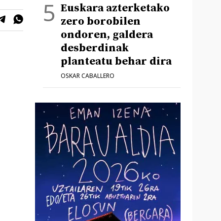
Euskara azterketako
zero borobilen
ondoren, galdera
desberdinak
planteatu behar dira
OSKAR CABALLERO