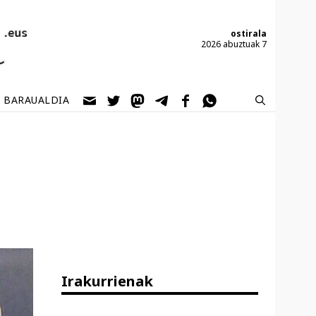
ostirala
2026 abuztuak 7
BARAUALDIA
Irakurrienak