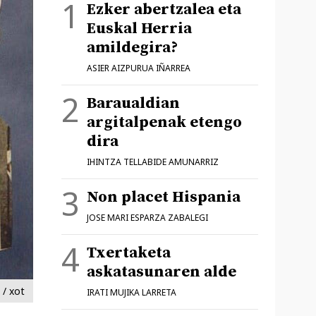
Ezker abertzalea eta
Euskal Herria
amildegira?
ASIER AIZPURUA IÑARREA
Baraualdian
argitalpenak etengo
dira
IHINTZA TELLABIDE AMUNARRIZ
Non placet Hispania
JOSE MARI ESPARZA ZABALEGI
Txertaketa
askatasunaren alde
/ xot
IRATI MUJIKA LARRETA