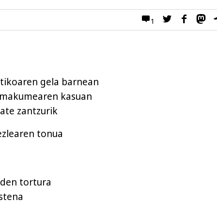
1
tikoaren gela barnean
 emakumearen kasuan
ate zantzurik
ezlearen tonua
) den tortura
stena