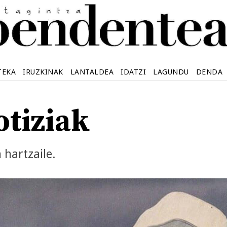
TEKA
IRUZKINAK
LANTALDEA
IDATZI
LAGUNDU
DENDA
otiziak
 hartzaile.