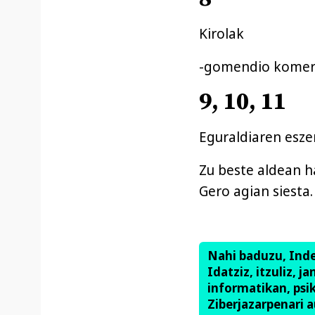
Kirolak
-gomendio komert
9, 10, 11
Eguraldiaren eszen
Zu beste aldean h
Gero agian siesta.
Nahi baduzu, Ind
Idatziz, itzuliz, j
informatikan, psik
Ziberjazarpenari a