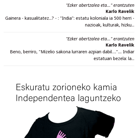
"Ezker abertzalea eta..." erantzuten
Karlo Ravelik
Gainera - kasualitatez...? - : "India": estatu koloniala ia 500 herri -
nazioak, kulturak, hizku...
"Ezker abertzalea eta..." erantzuten
Karlo Ravelik
Beno, berriro, "Mizelio sakona lurraren azpian dabil….".... Indiar
estatuan bezela: la...