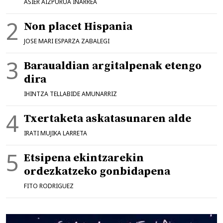
ASIER AIZPURUA IÑARREA
Non placet Hispania
JOSE MARI ESPARZA ZABALEGI
Baraualdian argitalpenak etengo
dira
IHINTZA TELLABIDE AMUNARRIZ
Txertaketa askatasunaren alde
IRATI MUJIKA LARRETA
Etsipena ekintzarekin
ordezkatzeko gonbidapena
FITO RODRIGUEZ