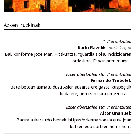
Azken iruzkinak
"..." erantzuten
Karlo Ravelik
duela 2 egun
Bai, konforme Joxe Mari. Hitzkuntza, "guardia zibila, inkisizioaren
ordezkoa, Espainiaren muina...
"Ezker abertzalea eta..." erantzuten
Fernando Trebolek
Bete-betean asmatu duzu Asier, ausarta ere gazte ikuspegitik
bada ere, beti izan gara umezurtz......
"Ezker abertzalea eta..." erantzuten
Aitor Unanuek
Badira aukera ildo berriak. https://ezkernazionala.eus/ Joan
batzen edo sortzen herriz herri.