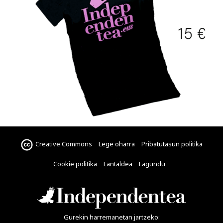
Creative Commons
Lege oharra
Pribatutasun politika
Cookie politika
Lantaldea
Lagundu
Gurekin harremanetan jartzeko: