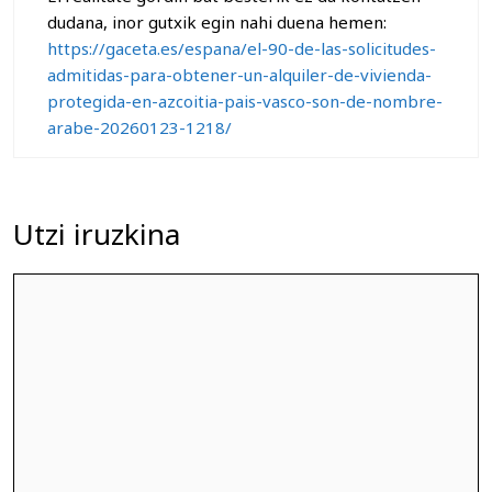
dudana, inor gutxik egin nahi duena hemen:
https://gaceta.es/espana/el-90-de-las-solicitudes-
admitidas-para-obtener-un-alquiler-de-vivienda-
protegida-en-azcoitia-pais-vasco-son-de-nombre-
arabe-20260123-1218/
Utzi iruzkina
Iruzkina