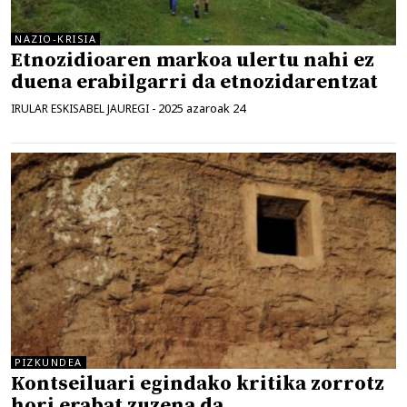
NAZIO-KRISIA
Etnozidioaren markoa ulertu nahi ez
duena erabilgarri da etnozidarentzat
2025 azaroak 24
IRULAR ESKISABEL JAUREGI
-
PIZKUNDEA
Kontseiluari egindako kritika zorrotz
hori erabat zuzena da