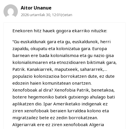
Aitor Unanue
2026 urtarrilak 30, 12:01(r)etan
Enekoren hitz hauek gogora ekarriko nituzke:
“Gu euskaldunak gara eta gu, euskaldunok, herri
zapaldu, okupatu eta kolonizatua gara. Europa
barnean ere bada kolonialismoa eta gu nazio gisa
kolonialismoaren eta etnozidioaren biktimak gara,
Patrik. Kanakiarrek, maputxeek, sahararrek,…
populazio kolonizazioa borrokatzen dute, ez dute
edozein haien komunitatean onartzen.
Xenofoboak al dira? Xenofobia Patrik, benetakoa,
botere hegemoniko batek gutxiengo ahulago bati
aplikatzen dio. Ipar Ameriketako indigenak ez
ziren xenofoboak beraien lurraldea kolono eta
migratzailez bete ez zedin borrokatzean.
Algeriarrak ere ez ziren xenofoboak Algeria