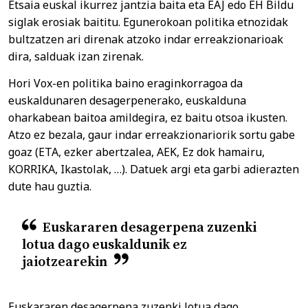
Etsaia euskal ikurrez jantzia baita eta EAJ edo EH Bildu
siglak erosiak baititu. Egunerokoan politika etnozidak
bultzatzen ari direnak atzoko indar erreakzionarioak
dira, salduak izan zirenak.
Hori Vox-en politika baino eraginkorragoa da
euskaldunaren desagerpenerako, euskalduna
oharkabean baitoa amildegira, ez baitu otsoa ikusten.
Atzo ez bezala, gaur indar erreakzionariorik sortu gabe
goaz (ETA, ezker abertzalea, AEK, Ez dok hamairu,
KORRIKA, Ikastolak, …). Datuek argi eta garbi adierazten
dute hau guztia.
Euskararen desagerpena zuzenki
lotua dago euskaldunik ez
jaiotzearekin
Euskararen desagerpena zuzenki lotua dago