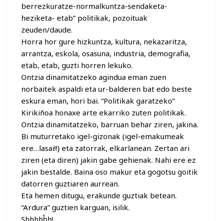
berrezkuratze-normalkuntza-sendaketa-
heziketa- etab” politikak, pozoituak
zeuden/daude.
Horra hor gure hizkuntza, kultura, nekazaritza,
arrantza, eskola, osasuna, industria, demografia,
etab, etab, guzti horren lekuko.
Ontzia dinamitatzeko agindua eman zuen
norbaitek aspaldi eta ur-balderen bat edo beste
eskura eman, hori bai. “Politikak garatzeko”
Kirikiñoa honaxe arte ekarriko zuten politikak.
Ontzia dinamitatzeko, barruan behar ziren, jakina.
Bi muturretako igel-gizonak (igel-emakumeak
ere…lasai!!) eta zatorrak, elkarlanean. Zertan ari
ziren (eta diren) jakin gabe gehienak. Nahi ere ez
jakin bestalde. Baina oso makur eta gogotsu goitik
datorren guztiaren aurrean.
Eta hemen ditugu, erakunde guztiak betean.
“Ardura” guztien karguan, isilik.
Shhhhĥh!