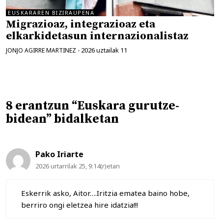
EUSKARAREN BIZIRAUPENA
Migrazioaz, integrazioaz eta
elkarkidetasun internazionalistaz
2026 uztailak 11
JONJO AGIRRE MARTINEZ
-
8 erantzun “Euskara gurutze-
bidean” bidalketan
Pako Iriarte
2026 urtarrilak 25, 9:14(r)etan
Eskerrik asko, Aitor….Iritzia ematea baino hobe,
berriro ongi eletzea hire idatzia!!!