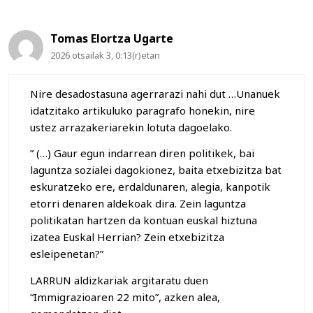
Tomas Elortza Ugarte
2026 otsailak 3, 0:13(r)etan
Nire desadostasuna agerrarazi nahi dut …Unanuek
idatzitako artikuluko paragrafo honekin, nire
ustez arrazakeriarekin lotuta dagoelako.
” (…) Gaur egun indarrean diren politikek, bai
laguntza sozialei dagokionez, baita etxebizitza bat
eskuratzeko ere, erdaldunaren, alegia, kanpotik
etorri denaren aldekoak dira. Zein laguntza
politikatan hartzen da kontuan euskal hiztuna
izatea Euskal Herrian? Zein etxebizitza
esleipenetan?”
LARRUN aldizkariak argitaratu duen
“Immigrazioaren 22 mito”, azken alea,