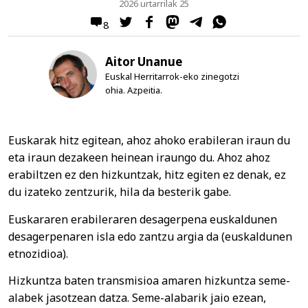
2026 urtarrilak 25
8
Aitor Unanue
Euskal Herritarrok-eko zinegotzi
ohia. Azpeitia.
Euskarak hitz egitean, ahoz ahoko erabileran iraun du
eta iraun dezakeen heinean iraungo du. Ahoz ahoz
erabiltzen ez den hizkuntzak, hitz egiten ez denak, ez
du izateko zentzurik, hila da besterik gabe.
Euskararen erabileraren desagerpena euskaldunen
desagerpenaren isla edo zantzu argia da (euskaldunen
etnozidioa).
Hizkuntza baten transmisioa amaren hizkuntza seme-
alabek jasotzean datza. Seme-alabarik jaio ezean,