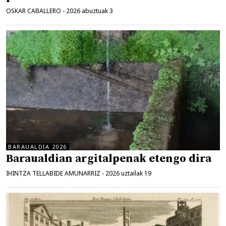
OSKAR CABALLERO
-
2026 abuztuak 3
BARAUALDIA 2026
Baraualdian argitalpenak etengo dira
IHINTZA TELLABIDE AMUNARRIZ
-
2026 uztailak 19