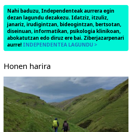
Nahi baduzu, Independenteak aurrera egin
dezan lagundu dezakezu. Idatziz, itzuliz,
janariz, irudigintzan, bideogintzan, bertsotan,
diseinuan, informatikan, psikologia klinikoan,
abokatutzan edo diruz ere bai. Ziberjazarpenari
aurre!
INDEPENDENTEA LAGUNDU >
Honen harira