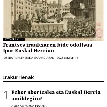
UZTAILAK 14
Frantses iraultzaren bide odoltsua
Ipar Euskal Herrian
JOSEBA AURKENERENA BARANDIARAN
-
2026 uztailak 18
Irakurrienak
Ezker abertzalea eta Euskal Herria
amildegira?
ASIER AIZPURUA IÑARREA