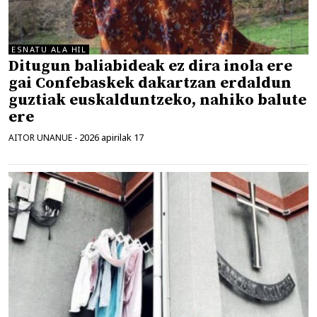
ESNATU ALA HIL
Ditugun baliabideak ez dira inola ere
gai Confebaskek dakartzan erdaldun
guztiak euskalduntzeko, nahiko balute
ere
2026 apirilak 17
AITOR UNANUE
-