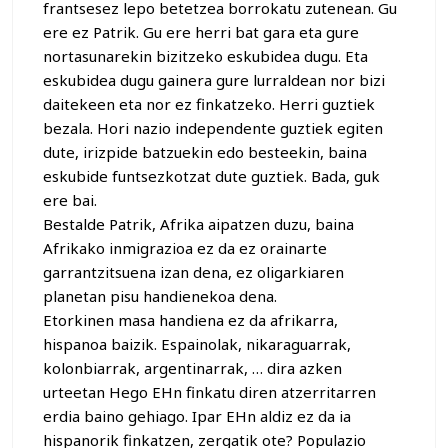
frantsesez lepo betetzea borrokatu zutenean. Gu
ere ez Patrik. Gu ere herri bat gara eta gure
nortasunarekin bizitzeko eskubidea dugu. Eta
eskubidea dugu gainera gure lurraldean nor bizi
daitekeen eta nor ez finkatzeko. Herri guztiek
bezala. Hori nazio independente guztiek egiten
dute, irizpide batzuekin edo besteekin, baina
eskubide funtsezkotzat dute guztiek. Bada, guk
ere bai.
Bestalde Patrik, Afrika aipatzen duzu, baina
Afrikako inmigrazioa ez da ez orainarte
garrantzitsuena izan dena, ez oligarkiaren
planetan pisu handienekoa dena.
Etorkinen masa handiena ez da afrikarra,
hispanoa baizik. Espainolak, nikaraguarrak,
kolonbiarrak, argentinarrak, … dira azken
urteetan Hego EHn finkatu diren atzerritarren
erdia baino gehiago. Ipar EHn aldiz ez da ia
hispanorik finkatzen, zergatik ote? Populazio