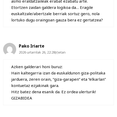
asmo eraldatzaileak erabat ezabatu arte.
Etortzen zaidan galdera logikoa da… Eragile
euskaltzale/abertzale berriak sortuz gero, nola
lortuko dugu oraingoan gauza bera ez gertatzea?
Pako Iriarte
2026 urtarrilak 26, 22:28(r)etan
Azken galderari honi buruz:
Hain kaltegarria izan da euskaldunon giza-politaka
jarduera, zeren orain, “giza-garapen” eta “elkarlan”
kontuetaz ezjakinak gara.
Hitz batez dena esanik da. Ez ordea ulerturik!
GIZABIDEA