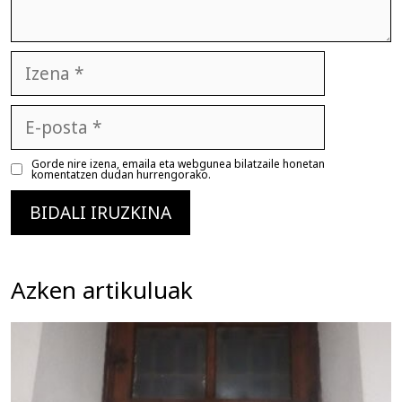
Izena
E-
posta
Gorde nire izena, emaila eta webgunea bilatzaile honetan
komentatzen dudan hurrengorako.
Azken artikuluak