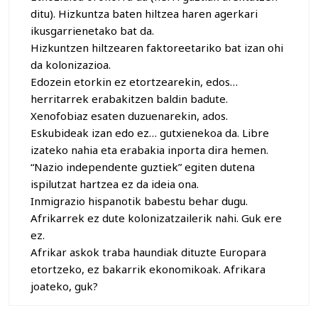
ditu). Hizkuntza baten hiltzea haren agerkari
ikusgarrienetako bat da.
Hizkuntzen hiltzearen faktoreetariko bat izan ohi
da kolonizazioa.
Edozein etorkin ez etortzearekin, edos…
herritarrek erabakitzen baldin badute.
Xenofobiaz esaten duzuenarekin, ados.
Eskubideak izan edo ez… gutxienekoa da. Libre
izateko nahia eta erabakia inporta dira hemen.
“Nazio independente guztiek” egiten dutena
ispilutzat hartzea ez da ideia ona.
Inmigrazio hispanotik babestu behar dugu.
Afrikarrek ez dute kolonizatzailerik nahi. Guk ere
ez.
Afrikar askok traba haundiak dituzte Europara
etortzeko, ez bakarrik ekonomikoak. Afrikara
joateko, guk?