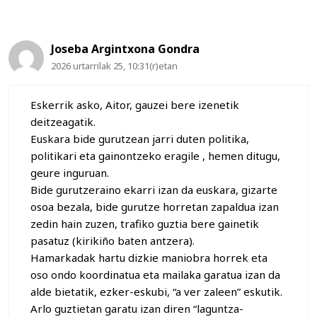
Joseba Argintxona Gondra
2026 urtarrilak 25, 10:31(r)etan
Eskerrik asko, Aitor, gauzei bere izenetik
deitzeagatik.
Euskara bide gurutzean jarri duten politika,
politikari eta gainontzeko eragile , hemen ditugu,
geure inguruan.
Bide gurutzeraino ekarri izan da euskara, gizarte
osoa bezala, bide gurutze horretan zapaldua izan
zedin hain zuzen, trafiko guztia bere gainetik
pasatuz (kirikiño baten antzera).
Hamarkadak hartu dizkie maniobra horrek eta
oso ondo koordinatua eta mailaka garatua izan da
alde bietatik, ezker-eskubi, “a ver zaleen” eskutik.
Arlo guztietan garatu izan diren “laguntza-