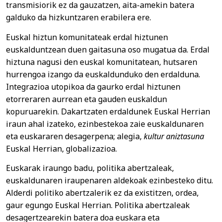
transmisiorik ez da gauzatzen, aita-amekin batera
galduko da hizkuntzaren erabilera ere.
Euskal hiztun komunitateak erdal hiztunen
euskalduntzean duen gaitasuna oso mugatua da. Erdal
hiztuna nagusi den euskal komunitatean, hutsaren
hurrengoa izango da euskaldunduko den erdalduna.
Integrazioa utopikoa da gaurko erdal hiztunen
etorreraren aurrean eta gauden euskaldun
kopuruarekin. Dakartzaten erdaldunek Euskal Herrian
iraun ahal izateko, ezinbestekoa zaie euskaldunaren
eta euskararen desagerpena; alegia,
kultur aniztasuna
Euskal Herrian, globalizazioa.
Euskarak iraungo badu, politika abertzaleak,
euskaldunaren iraupenaren aldekoak ezinbesteko ditu.
Alderdi politiko abertzalerik ez da existitzen, ordea,
gaur egungo Euskal Herrian. Politika abertzaleak
desagertzearekin batera doa euskara eta