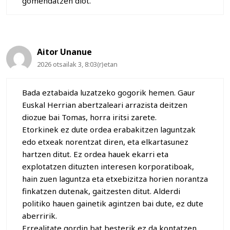
gomendatzen diot.
Aitor Unanue
2026 otsailak 3, 8:03(r)etan
Bada eztabaida luzatzeko gogorik hemen. Gaur
Euskal Herrian abertzaleari arrazista deitzen
diozue bai Tomas, horra iritsi zarete.
Etorkinek ez dute ordea erabakitzen laguntzak
edo etxeak norentzat diren, eta elkartasunez
hartzen ditut. Ez ordea hauek ekarri eta
explotatzen dituzten interesen korporatiboak,
hain zuen laguntza eta etxebizitza horien norantza
finkatzen dutenak, gaitzesten ditut. Alderdi
politiko hauen gainetik agintzen bai dute, ez dute
aberririk.
Errealitate gordin bat besterik ez da kontatzen