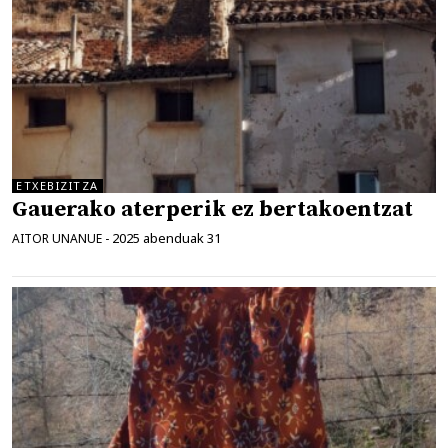
ETXEBIZITZA
Gauerako aterperik ez bertakoentzat
2025 abenduak 31
AITOR UNANUE
-