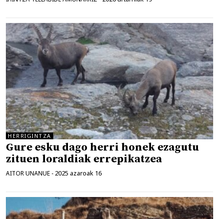
HERRIGINTZA
Gure esku dago herri honek ezagutu
zituen loraldiak errepikatzea
2025 azaroak 16
AITOR UNANUE
-