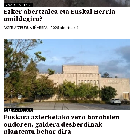
NAZIO-KRISIA
Ezker abertzalea eta Euskal Herria
amildegira?
ASIER AIZPURUA IÑARREA
-
2026 abuztuak 4
OLDARRALDIA
Euskara azterketako zero borobilen
ondoren, galdera desberdinak
planteatu behar dira