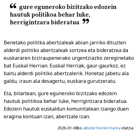
gure eguneroko bizitzako edozein
hautuk politikoa behar luke,
herrigintzara bideratua
Benetako politika abertzaleak abian jarriko dituzten
alderdi politiko abertzaleak sortzea eta bideratzea da
euskararen biziraupenerako urgentziazko zereginetako
bat Euskal Herrian. Euskal Herriak, gaur-gaurkoz, ez
baitu alderdi politiko abertzalerik. Honetaz jabetu ala
galdu, iraun ala desagertu, euskara gurutzeratu.
Eta, bitartean, gure eguneroko bizitzako edozein
hautuk politikoa behar luke, herrigintzara bideratua.
Edozein hautuk euskaldun komunitatean izango duen
eragina kontuan izan, abertzale izan.
2026-01-08ko
albiste honen harira
idatzia
.