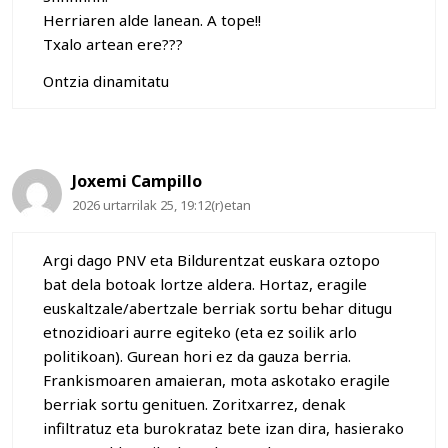
Herriaren alde lanean. A tope!!
Txalo artean ere???
Ontzia dinamitatu
Joxemi Campillo
2026 urtarrilak 25, 19:12(r)etan
Argi dago PNV eta Bildurentzat euskara oztopo
bat dela botoak lortze aldera. Hortaz, eragile
euskaltzale/abertzale berriak sortu behar ditugu
etnozidioari aurre egiteko (eta ez soilik arlo
politikoan). Gurean hori ez da gauza berria.
Frankismoaren amaieran, mota askotako eragile
berriak sortu genituen. Zoritxarrez, denak
infiltratuz eta burokrataz bete izan dira, hasierako