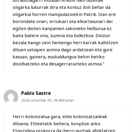
oligarka lukurrak dira eta kontuz ibili behar da
oligarkia horren manipulazioekin Patrik. Izan ere
borondate onari, errukiari eta elkartasunari dei
egiten dioten kanpainen sakoneko helburua ez
baita batere ona, zuzena eta bidezkoa. Diozun
bezala hango zein hemengo herritarrak kaltetzen
dituen ustiapen asmoa dago ardatzean eta gure
kasuan, gainera, euskaldungoa behin betiko
disolbatzeko eta desagerrarazteko asmoa.”
Pablo Sastre
2026 urtarrilak 30, 18:49(r)etan
Herri kolonizatua gara, elite kolonizatzaileak
dituena. Eliteetatik behera, konplize asko.
Etnozidioa orokorra da (herri guztiak afektatzen