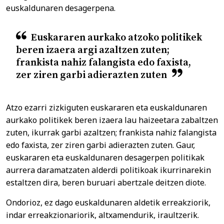
euskaldunaren desagerpena.
Euskararen aurkako atzoko politikek
beren izaera argi azaltzen zuten;
frankista nahiz falangista edo faxista,
zer ziren garbi adierazten zuten
Atzo ezarri zizkiguten euskararen eta euskaldunaren
aurkako politikek beren izaera lau haizeetara zabaltzen
zuten, ikurrak garbi azaltzen; frankista nahiz falangista
edo faxista, zer ziren garbi adierazten zuten. Gaur,
euskararen eta euskaldunaren desagerpen politikak
aurrera daramatzaten alderdi politikoak ikurrinarekin
estaltzen dira, beren buruari abertzale deitzen diote.
Ondorioz, ez dago euskaldunaren aldetik erreakziorik,
indar erreakzionariorik, altxamendurik, iraultzerik.