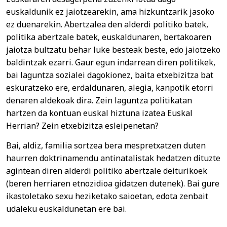
euskaldunik ez jaiotzearekin, ama hizkuntzarik jasoko
ez duenarekin. Abertzalea den alderdi politiko batek,
politika abertzale batek, euskaldunaren, bertakoaren
jaiotza bultzatu behar luke besteak beste, edo jaiotzeko
baldintzak ezarri. Gaur egun indarrean diren politikek,
bai laguntza sozialei dagokionez, baita etxebizitza bat
eskuratzeko ere, erdaldunaren, alegia, kanpotik etorri
denaren aldekoak dira. Zein laguntza politikatan
hartzen da kontuan euskal hiztuna izatea Euskal
Herrian? Zein etxebizitza esleipenetan?
Bai, aldiz, familia sortzea bera mespretxatzen duten
haurren doktrinamendu antinatalistak hedatzen dituzte
agintean diren alderdi politiko abertzale deiturikoek
(beren herriaren etnozidioa gidatzen dutenek). Bai gure
ikastoletako sexu heziketako saioetan, edota zenbait
udaleku euskaldunetan ere bai.