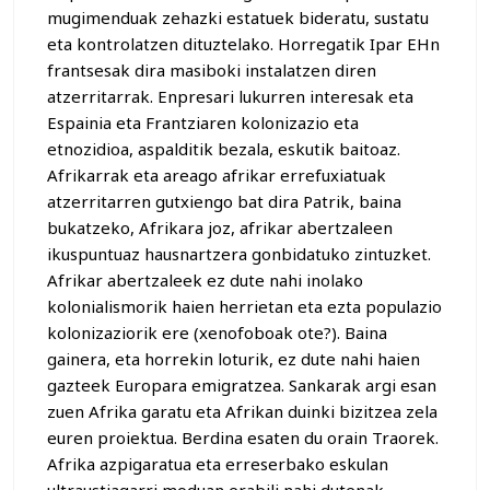
mugimenduak zehazki estatuek bideratu, sustatu
eta kontrolatzen dituztelako. Horregatik Ipar EHn
frantsesak dira masiboki instalatzen diren
atzerritarrak. Enpresari lukurren interesak eta
Espainia eta Frantziaren kolonizazio eta
etnozidioa, aspalditik bezala, eskutik baitoaz.
Afrikarrak eta areago afrikar errefuxiatuak
atzerritarren gutxiengo bat dira Patrik, baina
bukatzeko, Afrikara joz, afrikar abertzaleen
ikuspuntuaz hausnartzera gonbidatuko zintuzket.
Afrikar abertzaleek ez dute nahi inolako
kolonialismorik haien herrietan eta ezta populazio
kolonizaziorik ere (xenofoboak ote?). Baina
gainera, eta horrekin loturik, ez dute nahi haien
gazteek Europara emigratzea. Sankarak argi esan
zuen Afrika garatu eta Afrikan duinki bizitzea zela
euren proiektua. Berdina esaten du orain Traorek.
Afrika azpigaratua eta erreserbako eskulan
ultraustiagarri moduan erabili nahi dutenak