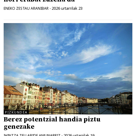
2026 urtarrilak 23
ENEKO ZESTAU ARANIBAR
-
PIZKUNDEA
Berez potentzial handia piztu
genezake
2026 urtarrilak 19
IHINTZA TELLABIDE AMUNARRIZ
-