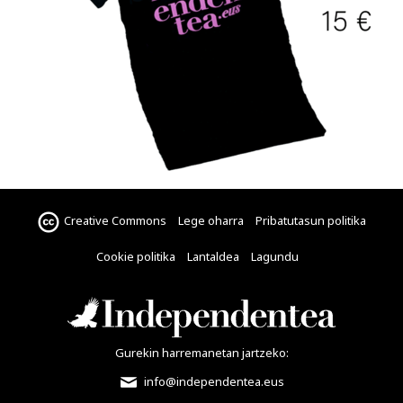
Creative Commons
Lege oharra
Pribatutasun politika
Cookie politika
Lantaldea
Lagundu
Gurekin harremanetan jartzeko:
info@independentea.eus