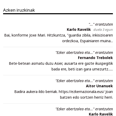
Azken iruzkinak
"..." erantzuten
Karlo Ravelik
duela 3 egun
Bai, konforme Joxe Mari. Hitzkuntza, "guardia zibila, inkisizioaren
ordezkoa, Espainiaren muina...
"Ezker abertzalea eta..." erantzuten
Fernando Trebolek
Bete-betean asmatu duzu Asier, ausarta ere gazte ikuspegitik
bada ere, beti izan gara umezurtz......
"Ezker abertzalea eta..." erantzuten
Aitor Unanuek
Badira aukera ildo berriak. https://ezkernazionala.eus/ Joan
batzen edo sortzen herriz herri.
"Ezker abertzalea eta..." erantzuten
Karlo Ravelik