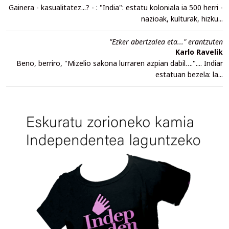
Gainera - kasualitatez...? - : "India": estatu koloniala ia 500 herri -
nazioak, kulturak, hizku...
"Ezker abertzalea eta..." erantzuten
Karlo Ravelik
Beno, berriro, "Mizelio sakona lurraren azpian dabil….".... Indiar
estatuan bezela: la...