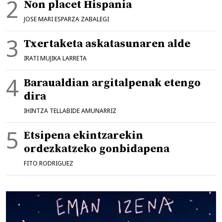
Non placet Hispania
JOSE MARI ESPARZA ZABALEGI
Txertaketa askatasunaren alde
IRATI MUJIKA LARRETA
Baraualdian argitalpenak etengo
dira
IHINTZA TELLABIDE AMUNARRIZ
Etsipena ekintzarekin
ordezkatzeko gonbidapena
FITO RODRIGUEZ