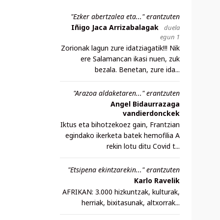
"Ezker abertzalea eta..." erantzuten
Iñigo Jaca Arrizabalagak
duela
egun 1
Zorionak lagun zure idatziagatik!!! Nik
ere Salamancan ikasi nuen, zuk
bezala. Benetan, zure ida...
"Arazoa aldaketaren..." erantzuten
Angel Bidaurrazaga
vandierdonckek
Iktus eta bihotzekoez gain, Frantzian
egindako ikerketa batek hemofilia A
rekin lotu ditu Covid t...
"Etsipena ekintzarekin..." erantzuten
Karlo Ravelik
AFRIKAN: 3.000 hizkuntzak, kulturak,
herriak, bixitasunak, altxorrak...