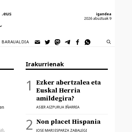
igandea
2026 abuztuak 9
BARAUALDIA
Irakurrienak
i
Ezker abertzalea eta
Euskal Herria
amildegira?
en
ASIER AIZPURUA IÑARREA
Non placet Hispania
ak
,
JOSE MARI ESPARZA ZABALEGI