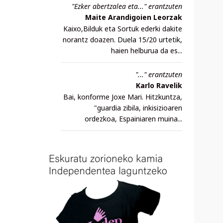
"Ezker abertzalea eta..." erantzuten
Maite Arandigoien Leorzak
Kaixo,Bilduk eta Sortuk ederki dakite
norantz doazen. Duela 15/20 urtetik,
haien helburua da es...
"..." erantzuten
Karlo Ravelik
Bai, konforme Joxe Mari. Hitzkuntza,
"guardia zibila, inkisizioaren
ordezkoa, Espainiaren muina...