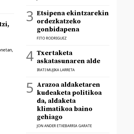
Etsipena ekintzarekin
ordezkatzeko
zi,
gonbidapena
FITO RODRIGUEZ
onetan,
Txertaketa
askatasunaren alde
IRATI MUJIKA LARRETA
Arazoa aldaketaren
kudeaketa politikoa
da, aldaketa
klimatikoa baino
gehiago
JON ANDER ETXEBARRIA GARATE