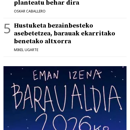
planteatu behar dira
OSKAR CABALLERO
Hustuketa bezainbesteko
asebetetzea, barauak ekarritako
benetako altxorra
MIKEL UGARTE