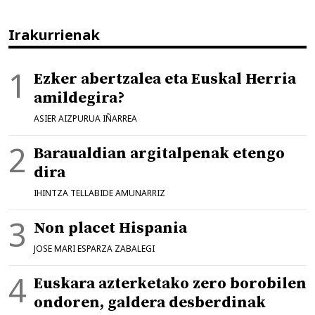
Irakurrienak
Ezker abertzalea eta Euskal Herria
amildegira?
ASIER AIZPURUA IÑARREA
Baraualdian argitalpenak etengo
dira
IHINTZA TELLABIDE AMUNARRIZ
Non placet Hispania
JOSE MARI ESPARZA ZABALEGI
Euskara azterketako zero borobilen
ondoren, galdera desberdinak