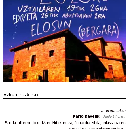
Azken iruzkinak
"..." erantzuten
Karlo Ravelik
duela 14 ordu
Bai, konforme Joxe Mari. Hitzkuntza, "guardia zibila, inkisizioaren
ordezkoa, Espainiaren muina...