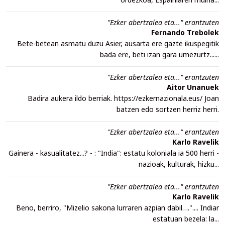
"Ezker abertzalea eta..." erantzuten
Fernando Trebolek
Bete-betean asmatu duzu Asier, ausarta ere gazte ikuspegitik
bada ere, beti izan gara umezurtz......
"Ezker abertzalea eta..." erantzuten
Aitor Unanuek
Badira aukera ildo berriak. https://ezkernazionala.eus/ Joan
batzen edo sortzen herriz herri.
"Ezker abertzalea eta..." erantzuten
Karlo Ravelik
Gainera - kasualitatez...? - : "India": estatu koloniala ia 500 herri -
nazioak, kulturak, hizku...
"Ezker abertzalea eta..." erantzuten
Karlo Ravelik
Beno, berriro, "Mizelio sakona lurraren azpian dabil….".... Indiar
estatuan bezela: la...