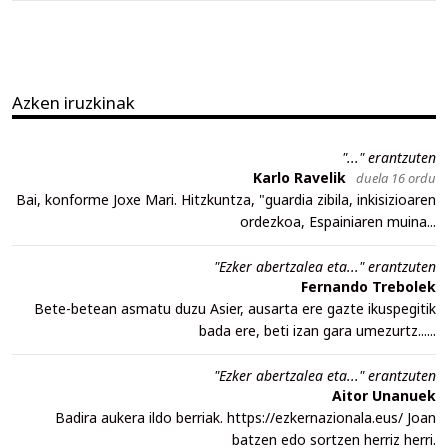
Azken iruzkinak
"..." erantzuten
Karlo Ravelik
duela 16 ordu
Bai, konforme Joxe Mari. Hitzkuntza, "guardia zibila, inkisizioaren
ordezkoa, Espainiaren muina...
"Ezker abertzalea eta..." erantzuten
Fernando Trebolek
Bete-betean asmatu duzu Asier, ausarta ere gazte ikuspegitik
bada ere, beti izan gara umezurtz......
"Ezker abertzalea eta..." erantzuten
Aitor Unanuek
Badira aukera ildo berriak. https://ezkernazionala.eus/ Joan
batzen edo sortzen herriz herri.