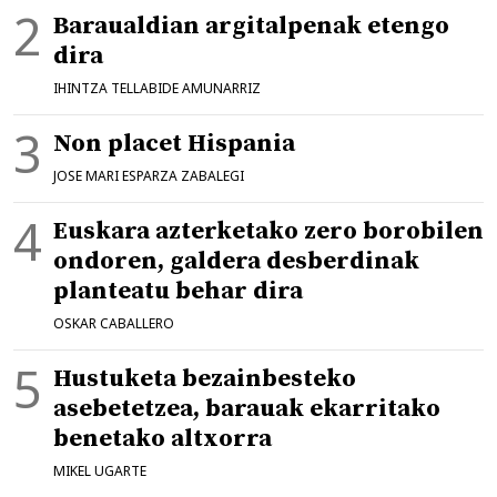
Baraualdian argitalpenak etengo
dira
IHINTZA TELLABIDE AMUNARRIZ
Non placet Hispania
JOSE MARI ESPARZA ZABALEGI
Euskara azterketako zero borobilen
ondoren, galdera desberdinak
planteatu behar dira
OSKAR CABALLERO
Hustuketa bezainbesteko
asebetetzea, barauak ekarritako
benetako altxorra
MIKEL UGARTE