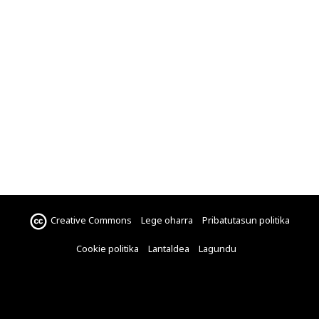
Creative Commons
Lege oharra
Pribatutasun politika
Cookie politika
Lantaldea
Lagundu