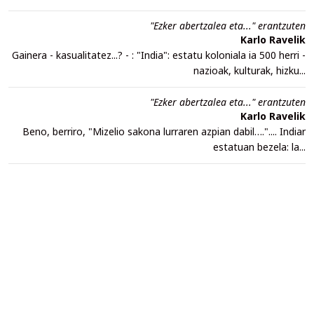
"Ezker abertzalea eta..." erantzuten
Karlo Ravelik
Gainera - kasualitatez...? - : "India": estatu koloniala ia 500 herri -
nazioak, kulturak, hizku...
"Ezker abertzalea eta..." erantzuten
Karlo Ravelik
Beno, berriro, "Mizelio sakona lurraren azpian dabil….".... Indiar
estatuan bezela: la...