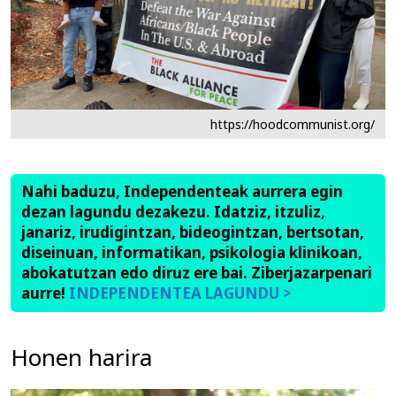
https://hoodcommunist.org/
Nahi baduzu, Independenteak aurrera egin
dezan lagundu dezakezu. Idatziz, itzuliz,
janariz, irudigintzan, bideogintzan, bertsotan,
diseinuan, informatikan, psikologia klinikoan,
abokatutzan edo diruz ere bai. Ziberjazarpenari
aurre!
INDEPENDENTEA LAGUNDU >
Honen harira