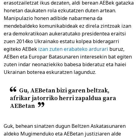
erasotzailetzat ikus dezaten, aldi berean AEBek gatazka
honetan daukaten rola ezkutatzen duten artean.
Manipulazio honen adibide nabarmena da
mendebaldeko komunikabideak ez direla zintzoak izan
era demokratikoan aukeratutako presidentea eraitsi
zuen 2014ko Ukrainako estatu kolpea bideragarri
egiteko AEBek
izan zuten erabateko ardurari
buruz,
AEBen eta Europar Batasunaren interesekin bat egiten
zuten indar neonaziekiko babesa bideratuz eta haiei
Ukrainan boterea eskuratzen lagunduz.
Gu, AEBetan bizi garen beltzak,
afrikar jatorriko herri zapaldua gara
AEBetan
Guk, behean sinatzen dugun Beltzen Askatasunaren
aldeko Mugimenduko eta AEBetan justiziaren alde