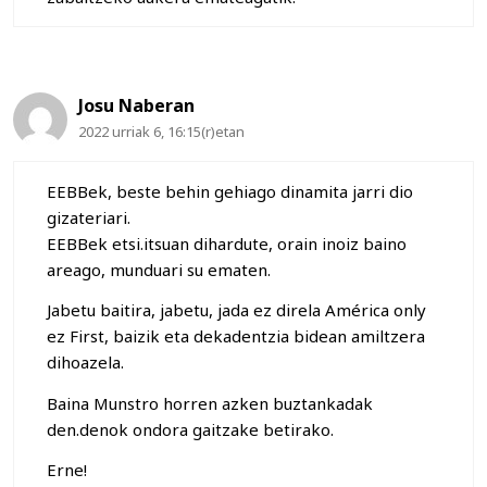
Josu Naberan
2022 urriak 6, 16:15(r)etan
EEBBek, beste behin gehiago dinamita jarri dio
gizateriari.
EEBBek etsi.itsuan dihardute, orain inoiz baino
areago, munduari su ematen.
Jabetu baitira, jabetu, jada ez direla América only
ez First, baizik eta dekadentzia bidean amiltzera
dihoazela.
Baina Munstro horren azken buztankadak
den.denok ondora gaitzake betirako.
Erne!