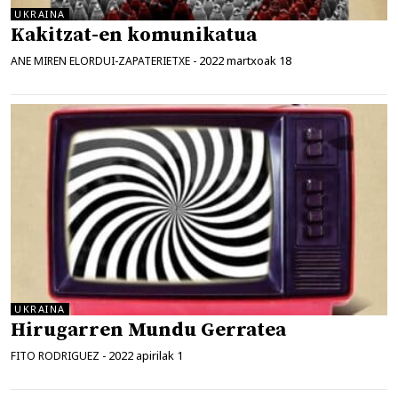
UKRAINA
Kakitzat-en komunikatua
2022 martxoak 18
ANE MIREN ELORDUI-ZAPATERIETXE
-
UKRAINA
Hirugarren Mundu Gerratea
2022 apirilak 1
FITO RODRIGUEZ
-