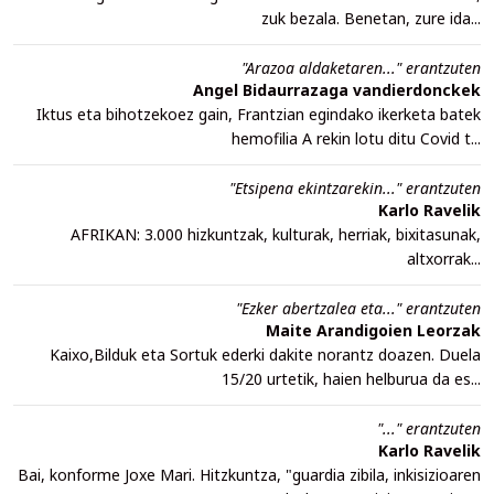
zuk bezala. Benetan, zure ida...
"Arazoa aldaketaren..." erantzuten
Angel Bidaurrazaga vandierdonckek
Iktus eta bihotzekoez gain, Frantzian egindako ikerketa batek
hemofilia A rekin lotu ditu Covid t...
"Etsipena ekintzarekin..." erantzuten
Karlo Ravelik
AFRIKAN: 3.000 hizkuntzak, kulturak, herriak, bixitasunak,
altxorrak...
"Ezker abertzalea eta..." erantzuten
Maite Arandigoien Leorzak
Kaixo,Bilduk eta Sortuk ederki dakite norantz doazen. Duela
15/20 urtetik, haien helburua da es...
"..." erantzuten
Karlo Ravelik
Bai, konforme Joxe Mari. Hitzkuntza, "guardia zibila, inkisizioaren