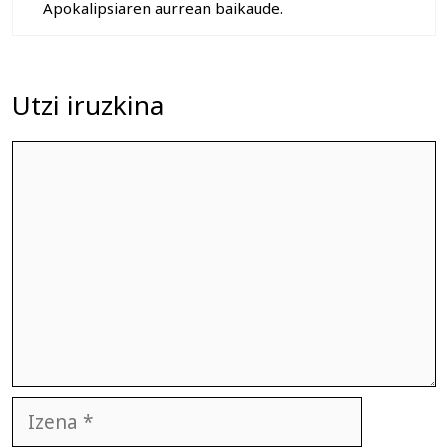
Apokalipsiaren aurrean baikaude.
Utzi iruzkina
Iruzkina
Izena