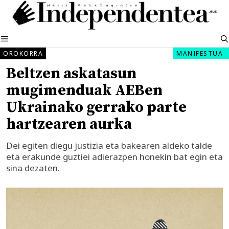
Edukira
salto
egin
MENUA
OROKORRA
MANIFESTUA
Beltzen askatasun
mugimenduak AEBen
Ukrainako gerrako parte
hartzearen aurka
Dei egiten diegu justizia eta bakearen aldeko talde
eta erakunde guztiei adierazpen honekin bat egin eta
sina dezaten.