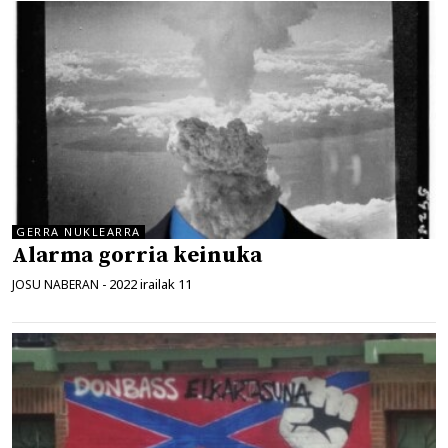
GERRA NUKLEARRA
Alarma gorria keinuka
2022 irailak 11
JOSU NABERAN
-