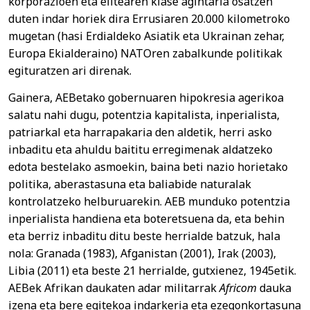
korporazioen eta elitearen klase agintaria osatzen
duten indar horiek dira Errusiaren 20.000 kilometroko
mugetan (hasi Erdialdeko Asiatik eta Ukrainan zehar,
Europa Ekialderaino) NATOren zabalkunde politikak
egituratzen ari direnak.
Gainera, AEBetako gobernuaren hipokresia agerikoa
salatu nahi dugu, potentzia kapitalista, inperialista,
patriarkal eta harrapakaria den aldetik, herri asko
inbaditu eta ahuldu baititu erregimenak aldatzeko
edota bestelako asmoekin, baina beti nazio horietako
politika, aberastasuna eta baliabide naturalak
kontrolatzeko helburuarekin. AEB munduko potentzia
inperialista handiena eta boteretsuena da, eta behin
eta berriz inbaditu ditu beste herrialde batzuk, hala
nola: Granada (1983), Afganistan (2001), Irak (2003),
Libia (2011) eta beste 21 herrialde, gutxienez, 1945etik.
AEBek Afrikan daukaten adar militarrak
Africom
dauka
izena eta bere egitekoa indarkeria eta ezegonkortasuna