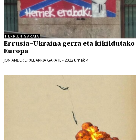
HERRIEN GARAIA
Errusia–Ukraina gerra eta kikildutako
Europa
2022 urriak 4
JON ANDER ETXEBARRIA GARATE
-