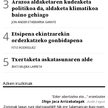
Arazoa aldaketaren kudeaketa
politikoa da, aldaketa klimatikoa
baino gehiago
JON ANDER ETXEBARRIA GARATE
Etsipena ekintzarekin
ordezkatzeko gonbidapena
FITO RODRIGUEZ
Txertaketa askatasunaren alde
IRATI MUJIKA LARRETA
Azken iruzkinak
"Ezker abertzalea eta..." erantzuten
Iñigo Jaca Arrizabalagak
duela 2 egun
Zorionak lagun zure idatziagatik!!! Nik ere Salamancan ikasi nuen,