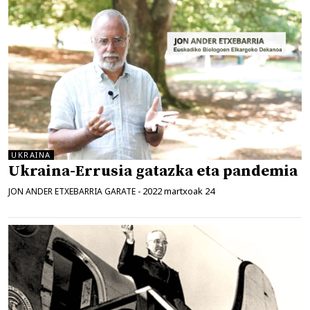
UKRAINA
Ukraina-Errusia gatazka eta pandemia
2022 martxoak 24
JON ANDER ETXEBARRIA GARATE
-