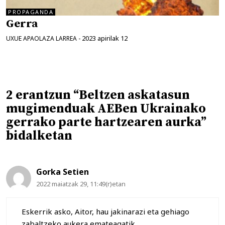
PROPAGANDA
Gerra
2023 apirilak 12
UXUE APAOLAZA LARREA
-
2 erantzun “Beltzen askatasun
mugimenduak AEBen Ukrainako
gerrako parte hartzearen aurka”
bidalketan
Gorka Setien
2022 maiatzak 29, 11:49(r)etan
Eskerrik asko, Aitor, hau jakinarazi eta gehiago
zabaltzeko aukera emateagatik.