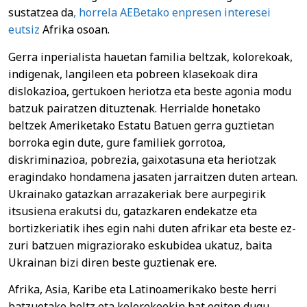
sustatzea da
, horrela AEBetako enpresen interesei
eutsiz
Afrika osoan.
Gerra inperialista hauetan familia beltzak, kolorekoak,
indigenak, langileen eta pobreen klasekoak dira
dislokazioa, gertukoen heriotza eta beste agonia modu
batzuk pairatzen dituztenak. Herrialde honetako
beltzek Ameriketako Estatu Batuen gerra guztietan
borroka egin dute, gure familiek gorrotoa,
diskriminazioa, pobrezia, gaixotasuna eta heriotzak
eragindako hondamena jasaten jarraitzen duten artean.
Ukrainako gatazkan arrazakeriak bere aurpegirik
itsusiena erakutsi du, gatazkaren endekatze eta
bortizkeriatik ihes egin nahi duten afrikar eta beste ez-
zuri batzuen migraziorako eskubidea ukatuz, baita
Ukrainan bizi diren beste guztienak ere.
Afrika, Asia, Karibe eta Latinoamerikako beste herri
batzuetako beltz eta kolorekoekin bat egiten dugu,