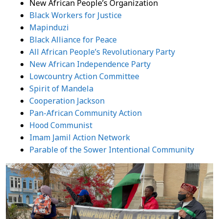
New African People’s Organization
Black Workers for Justice
Mapinduzi
Black Alliance for Peace
All African People’s Revolutionary Party
New African Independence Party
Lowcountry Action Committee
Spirit of Mandela
Cooperation Jackson
Pan-African Community Action
Hood Communist
Imam Jamil Action Network
Parable of the Sower Intentional Community