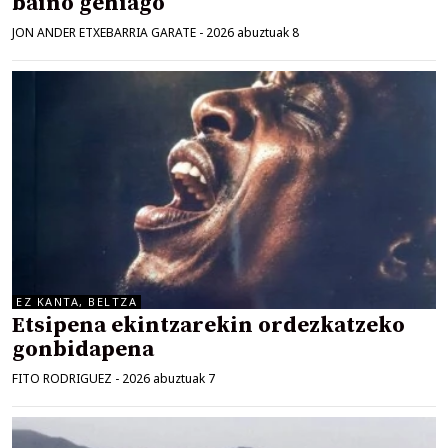
baino gehiago
JON ANDER ETXEBARRIA GARATE
-
2026 abuztuak 8
EZ KANTA, BELTZA
Etsipena ekintzarekin ordezkatzeko
gonbidapena
FITO RODRIGUEZ
-
2026 abuztuak 7