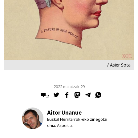
/ Asier Sota
2022 maiatzak 29
2
Aitor Unanue
Euskal Herritarrok-eko zinegotzi
ohia. Azpeitia.