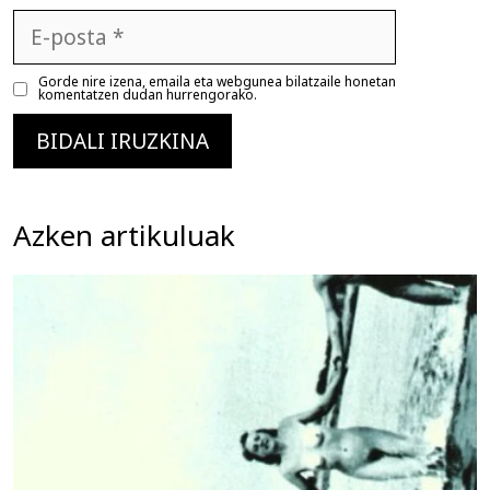
E-
posta
Gorde nire izena, emaila eta webgunea bilatzaile honetan
komentatzen dudan hurrengorako.
Azken artikuluak