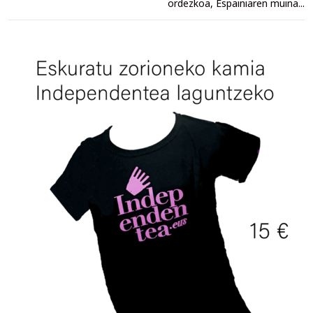
ordezkoa, Espainiaren muina...