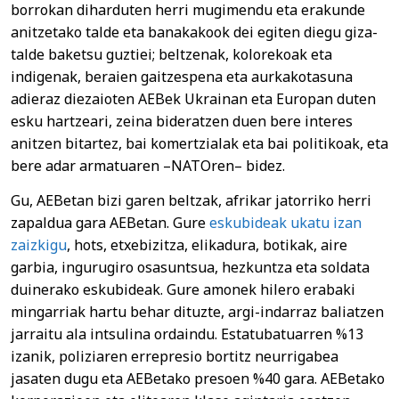
borrokan diharduten herri mugimendu eta erakunde
anitzetako talde eta banakakook dei egiten diegu giza-
talde baketsu guztiei; beltzenak, kolorekoak eta
indigenak, beraien gaitzespena eta aurkakotasuna
adieraz diezaioten AEBek Ukrainan eta Europan duten
esku hartzeari, zeina bideratzen duen bere interes
anitzen bitartez, bai komertzialak eta bai politikoak, eta
bere adar armatuaren –NATOren– bidez.
Gu, AEBetan bizi garen beltzak, afrikar jatorriko herri
zapaldua gara AEBetan. Gure
eskubideak ukatu izan
zaizkigu
, hots, etxebizitza, elikadura, botikak, aire
garbia, ingurugiro osasuntsua, hezkuntza eta soldata
duinerako eskubideak. Gure amonek hilero erabaki
mingarriak hartu behar dituzte, argi-indarraz baliatzen
jarraitu ala intsulina ordaindu. Estatubatuarren %13
izanik, poliziaren errepresio bortitz neurrigabea
jasaten dugu eta AEBetako presoen %40 gara. AEBetako