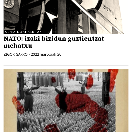
ARMA NUKLEARRAK
NATO: izaki bizidun guztientzat
mehatxu
2022 martxoak 20
ZIGOR GARRO
-