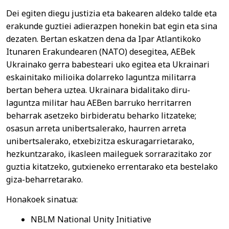
Dei egiten diegu justizia eta bakearen aldeko talde eta
erakunde guztiei adierazpen honekin bat egin eta sina
dezaten. Bertan eskatzen dena da Ipar Atlantikoko
Itunaren Erakundearen (NATO) desegitea, AEBek
Ukrainako gerra babesteari uko egitea eta Ukrainari
eskainitako milioika dolarreko laguntza militarra
bertan behera uztea. Ukrainara bidalitako diru-
laguntza militar hau AEBen barruko herritarren
beharrak asetzeko birbideratu beharko litzateke;
osasun arreta unibertsalerako, haurren arreta
unibertsalerako, etxebizitza eskuragarrietarako,
hezkuntzarako, ikasleen maileguek sorrarazitako zor
guztia kitatzeko, gutxieneko errentarako eta bestelako
giza-beharretarako.
Honakoek sinatua:
NBLM National Unity Initiative