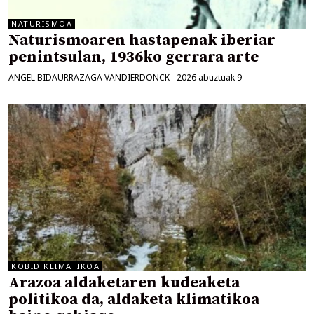
NATURISMOA
Naturismoaren hastapenak iberiar
penintsulan, 1936ko gerrara arte
ANGEL BIDAURRAZAGA VANDIERDONCK
-
2026 abuztuak 9
KOBID KLIMATIKOA
Arazoa aldaketaren kudeaketa
politikoa da, aldaketa klimatikoa