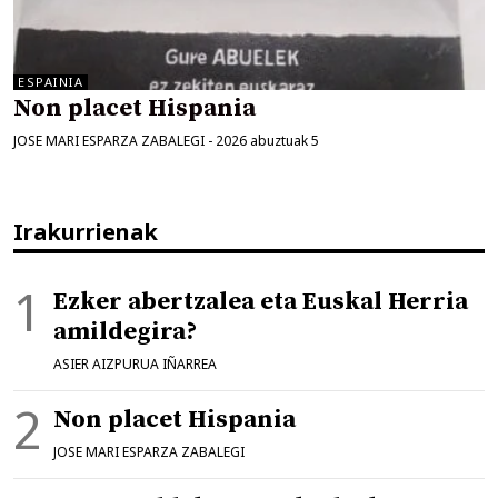
ESPAINIA
Non placet Hispania
JOSE MARI ESPARZA ZABALEGI
-
2026 abuztuak 5
Irakurrienak
Ezker abertzalea eta Euskal Herria
amildegira?
ASIER AIZPURUA IÑARREA
Non placet Hispania
JOSE MARI ESPARZA ZABALEGI