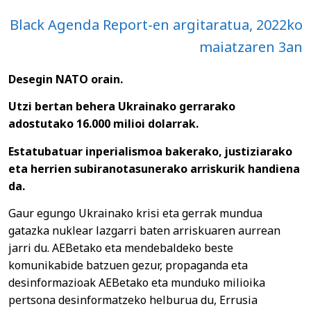
Black Agenda Report-en argitaratua, 2022ko
maiatzaren 3an
Desegin NATO orain.
Utzi bertan behera Ukrainako gerrarako
adostutako 16.000 milioi dolarrak.
Estatubatuar inperialismoa bakerako, justiziarako
eta herrien subiranotasunerako arriskurik handiena
da.
Gaur egungo Ukrainako krisi eta gerrak mundua
gatazka nuklear lazgarri baten arriskuaren aurrean
jarri du. AEBetako eta mendebaldeko beste
komunikabide batzuen gezur, propaganda eta
desinformazioak AEBetako eta munduko milioika
pertsona desinformatzeko helburua du, Errusia