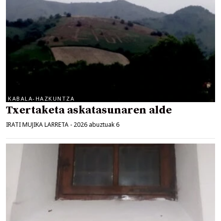
KABALA-HAZKUNTZA
Txertaketa askatasunaren alde
IRATI MUJIKA LARRETA
-
2026 abuztuak 6