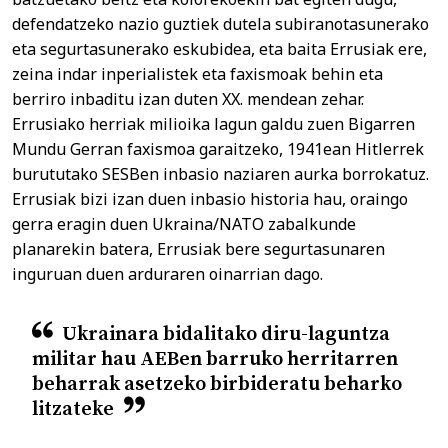
defendatzeko nazio guztiek dutela subiranotasunerako
eta segurtasunerako eskubidea, eta baita Errusiak ere,
zeina indar inperialistek eta faxismoak behin eta
berriro inbaditu izan duten XX. mendean zehar.
Errusiako herriak milioika lagun galdu zuen Bigarren
Mundu Gerran faxismoa garaitzeko, 1941ean Hitlerrek
burututako SESBen inbasio naziaren aurka borrokatuz.
Errusiak bizi izan duen inbasio historia hau, oraingo
gerra eragin duen Ukraina/NATO zabalkunde
planarekin batera, Errusiak bere segurtasunaren
inguruan duen arduraren oinarrian dago.
Ukrainara bidalitako diru-laguntza
militar hau AEBen barruko herritarren
beharrak asetzeko birbideratu beharko
litzateke