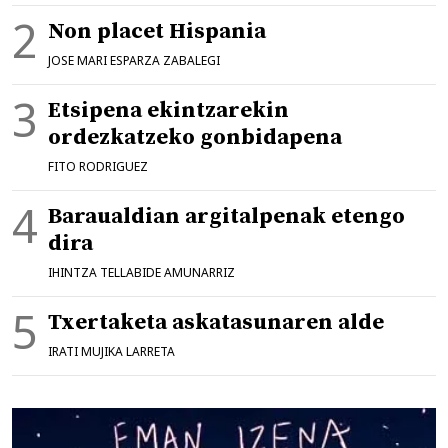
Non placet Hispania
JOSE MARI ESPARZA ZABALEGI
Etsipena ekintzarekin
ordezkatzeko gonbidapena
FITO RODRIGUEZ
Baraualdian argitalpenak etengo
dira
IHINTZA TELLABIDE AMUNARRIZ
Txertaketa askatasunaren alde
IRATI MUJIKA LARRETA