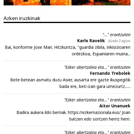
Azken iruzkinak
"..." erantzuten
Karlo Ravelik
duela 3 egun
Bai, konforme Joxe Mari. Hitzkuntza, "guardia zibila, inkisizioaren
ordezkoa, Espainiaren muina...
"Ezker abertzalea eta..." erantzuten
Fernando Trebolek
Bete-betean asmatu duzu Asier, ausarta ere gazte ikuspegitik
bada ere, beti izan gara umezurtz......
"Ezker abertzalea eta..." erantzuten
Aitor Unanuek
Badira aukera ildo berriak. https://ezkernazionala.eus/ Joan
batzen edo sortzen herriz herri.
"Ezker abertzalea eta..." erantzuten