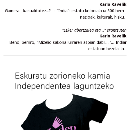
Karlo Ravelik
Gainera - kasualitatez...? - : "India": estatu koloniala ia 500 herri -
nazioak, kulturak, hizku...
"Ezker abertzalea eta..." erantzuten
Karlo Ravelik
Beno, berriro, "Mizelio sakona lurraren azpian dabil….".... Indiar
estatuan bezela: la...