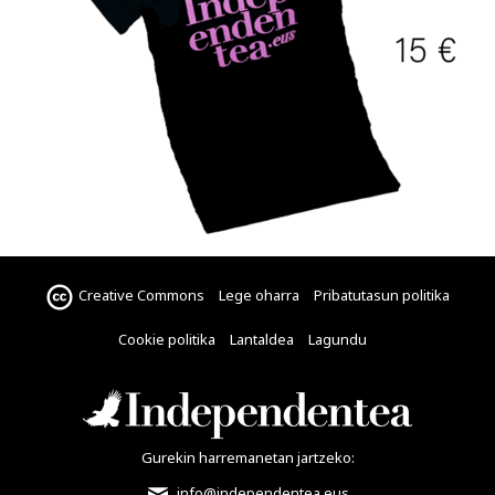
Creative Commons
Lege oharra
Pribatutasun politika
Cookie politika
Lantaldea
Lagundu
Gurekin harremanetan jartzeko:
info@independentea.eus