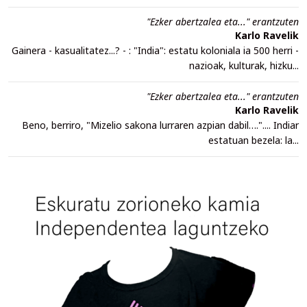
"Ezker abertzalea eta..." erantzuten
Karlo Ravelik
Gainera - kasualitatez...? - : "India": estatu koloniala ia 500 herri -
nazioak, kulturak, hizku...
"Ezker abertzalea eta..." erantzuten
Karlo Ravelik
Beno, berriro, "Mizelio sakona lurraren azpian dabil….".... Indiar
estatuan bezela: la...