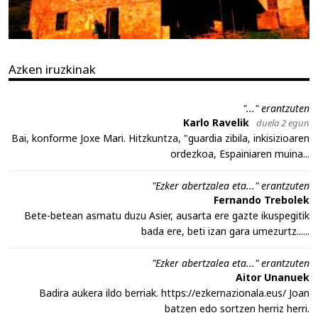
Azken iruzkinak
"..." erantzuten
Karlo Ravelik
duela 2 egun
Bai, konforme Joxe Mari. Hitzkuntza, "guardia zibila, inkisizioaren
ordezkoa, Espainiaren muina...
"Ezker abertzalea eta..." erantzuten
Fernando Trebolek
Bete-betean asmatu duzu Asier, ausarta ere gazte ikuspegitik
bada ere, beti izan gara umezurtz......
"Ezker abertzalea eta..." erantzuten
Aitor Unanuek
Badira aukera ildo berriak. https://ezkernazionala.eus/ Joan
batzen edo sortzen herriz herri.