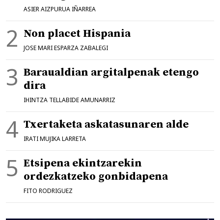
ASIER AIZPURUA IÑARREA
Non placet Hispania
JOSE MARI ESPARZA ZABALEGI
Baraualdian argitalpenak etengo
dira
IHINTZA TELLABIDE AMUNARRIZ
Txertaketa askatasunaren alde
IRATI MUJIKA LARRETA
Etsipena ekintzarekin
ordezkatzeko gonbidapena
FITO RODRIGUEZ