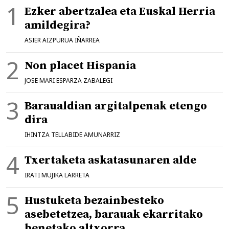
Ezker abertzalea eta Euskal Herria
amildegira?
ASIER AIZPURUA IÑARREA
Non placet Hispania
JOSE MARI ESPARZA ZABALEGI
Baraualdian argitalpenak etengo
dira
IHINTZA TELLABIDE AMUNARRIZ
Txertaketa askatasunaren alde
IRATI MUJIKA LARRETA
Hustuketa bezainbesteko
asebetetzea, barauak ekarritako
benetako altxorra