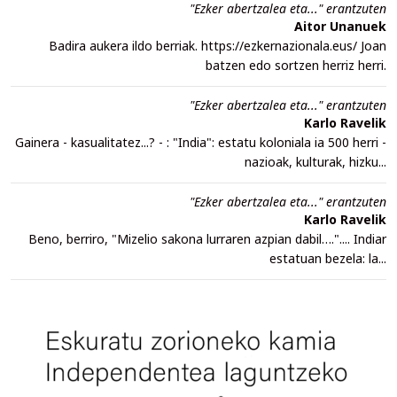
"Ezker abertzalea eta..." erantzuten
Aitor Unanuek
Badira aukera ildo berriak. https://ezkernazionala.eus/ Joan
batzen edo sortzen herriz herri.
"Ezker abertzalea eta..." erantzuten
Karlo Ravelik
Gainera - kasualitatez...? - : "India": estatu koloniala ia 500 herri -
nazioak, kulturak, hizku...
"Ezker abertzalea eta..." erantzuten
Karlo Ravelik
Beno, berriro, "Mizelio sakona lurraren azpian dabil….".... Indiar
estatuan bezela: la...