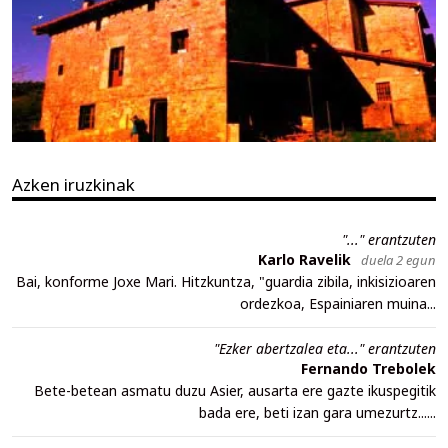
Azken iruzkinak
"..." erantzuten
Karlo Ravelik
duela 2 egun
Bai, konforme Joxe Mari. Hitzkuntza, "guardia zibila, inkisizioaren
ordezkoa, Espainiaren muina...
"Ezker abertzalea eta..." erantzuten
Fernando Trebolek
Bete-betean asmatu duzu Asier, ausarta ere gazte ikuspegitik
bada ere, beti izan gara umezurtz......