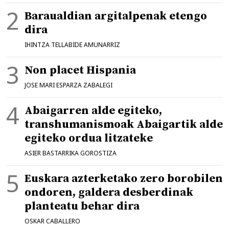
Baraualdian argitalpenak etengo
dira
IHINTZA TELLABIDE AMUNARRIZ
Non placet Hispania
JOSE MARI ESPARZA ZABALEGI
Abaigarren alde egiteko,
transhumanismoak Abaigartik alde
egiteko ordua litzateke
ASIER BASTARRIKA GOROSTIZA
Euskara azterketako zero borobilen
ondoren, galdera desberdinak
planteatu behar dira
OSKAR CABALLERO