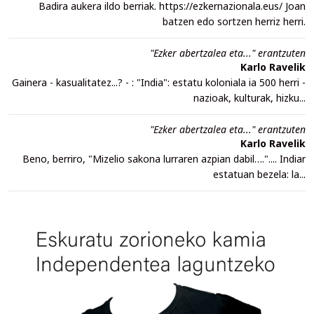
Badira aukera ildo berriak. https://ezkernazionala.eus/ Joan
batzen edo sortzen herriz herri.
"Ezker abertzalea eta..." erantzuten
Karlo Ravelik
Gainera - kasualitatez...? - : "India": estatu koloniala ia 500 herri -
nazioak, kulturak, hizku...
"Ezker abertzalea eta..." erantzuten
Karlo Ravelik
Beno, berriro, "Mizelio sakona lurraren azpian dabil….".... Indiar
estatuan bezela: la...