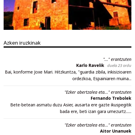
Azken iruzkinak
"..." erantzuten
Karlo Ravelik
duela 23 ordu
Bai, konforme Joxe Mari. Hitzkuntza, "guardia zibila, inkisizioaren
ordezkoa, Espainiaren muina...
"Ezker abertzalea eta..." erantzuten
Fernando Trebolek
Bete-betean asmatu duzu Asier, ausarta ere gazte ikuspegitik
bada ere, beti izan gara umezurtz......
"Ezker abertzalea eta..." erantzuten
Aitor Unanuek