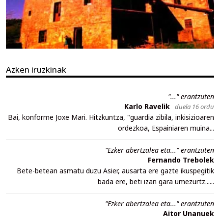
Azken iruzkinak
"..." erantzuten
Karlo Ravelik
duela 16 ordu
Bai, konforme Joxe Mari. Hitzkuntza, "guardia zibila, inkisizioaren
ordezkoa, Espainiaren muina...
"Ezker abertzalea eta..." erantzuten
Fernando Trebolek
Bete-betean asmatu duzu Asier, ausarta ere gazte ikuspegitik
bada ere, beti izan gara umezurtz......
"Ezker abertzalea eta..." erantzuten
Aitor Unanuek