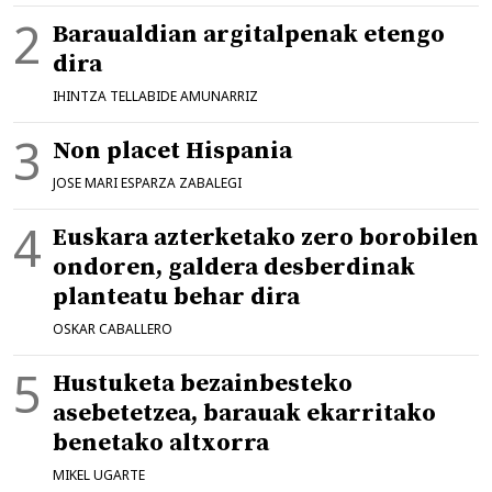
Baraualdian argitalpenak etengo
dira
IHINTZA TELLABIDE AMUNARRIZ
Non placet Hispania
JOSE MARI ESPARZA ZABALEGI
Euskara azterketako zero borobilen
ondoren, galdera desberdinak
planteatu behar dira
OSKAR CABALLERO
Hustuketa bezainbesteko
asebetetzea, barauak ekarritako
benetako altxorra
MIKEL UGARTE