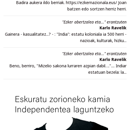
Badira aukera ildo berriak. https://ezkernazionala.eus/ Joan
batzen edo sortzen herriz herri.
"Ezker abertzalea eta..." erantzuten
Karlo Ravelik
Gainera - kasualitatez...? - : "India": estatu koloniala ia 500 herri -
nazioak, kulturak, hizku...
"Ezker abertzalea eta..." erantzuten
Karlo Ravelik
Beno, berriro, "Mizelio sakona lurraren azpian dabil….".... Indiar
estatuan bezela: la...