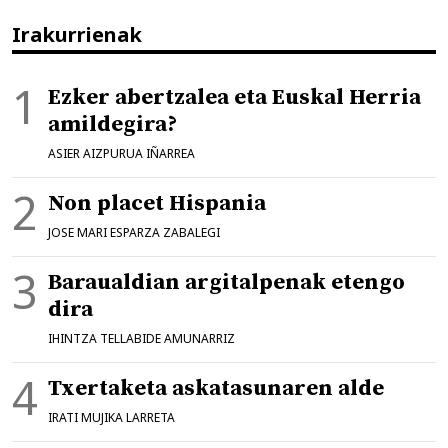
Irakurrienak
Ezker abertzalea eta Euskal Herria
amildegira?
ASIER AIZPURUA IÑARREA
Non placet Hispania
JOSE MARI ESPARZA ZABALEGI
Baraualdian argitalpenak etengo
dira
IHINTZA TELLABIDE AMUNARRIZ
Txertaketa askatasunaren alde
IRATI MUJIKA LARRETA