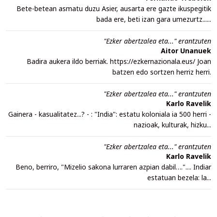
Bete-betean asmatu duzu Asier, ausarta ere gazte ikuspegitik
bada ere, beti izan gara umezurtz......
"Ezker abertzalea eta..." erantzuten
Aitor Unanuek
Badira aukera ildo berriak. https://ezkernazionala.eus/ Joan
batzen edo sortzen herriz herri.
"Ezker abertzalea eta..." erantzuten
Karlo Ravelik
Gainera - kasualitatez...? - : "India": estatu koloniala ia 500 herri -
nazioak, kulturak, hizku...
"Ezker abertzalea eta..." erantzuten
Karlo Ravelik
Beno, berriro, "Mizelio sakona lurraren azpian dabil….".... Indiar
estatuan bezela: la...