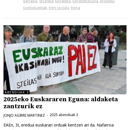
garraioa
,
gizartea
,
lurraldea
,
lurraldetasuna
,
proiektu
suntsitzaileak
,
tren soziala
,
trena
ABENDUAK 3
2025eko Euskararen Eguna: aldaketa
zantzurik ez
2025 abenduak 3
JONJO AGIRRE MARTINEZ
EAEn, 3L eredua euskarari orduak kentzen ari da. Nafarroa