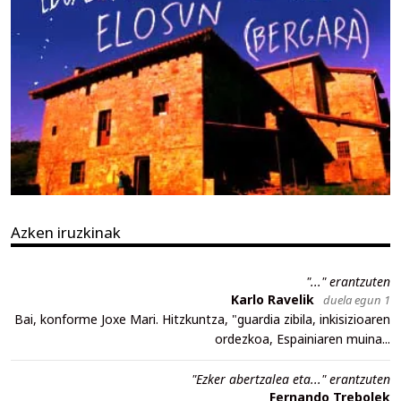
Azken iruzkinak
"..." erantzuten
Karlo Ravelik
duela egun 1
Bai, konforme Joxe Mari. Hitzkuntza, "guardia zibila, inkisizioaren
ordezkoa, Espainiaren muina...
"Ezker abertzalea eta..." erantzuten
Fernando Trebolek