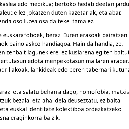
akaslea edo medikua; bertoko hedabideetan jard
leude lez jokatzen duten kazetariak, eta abar.
nda oso luzea osa daiteke, tamalez.
 euskarafoboek, beraz. Euren erasoak pairatzen
ok baino askoz handiagoa. Hain da handia, ze,
n zenbait lagunek ere, ezikusiarena egiten baitu
 gertutasun edota menpekotasun mailaren araber
adrillakoak, lankideak edo beren tabernari kutun
.
arazi eta salatu beharra dago, homofobia, matx
tzuk bezala, eta ahal dela deuseztatu, ez baita
 eta euskal identitate kolektiboa ordezkatzeko
sna eraginkorra baizik.