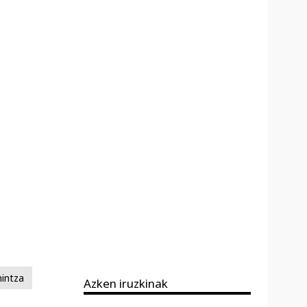
hintza
Azken iruzkinak