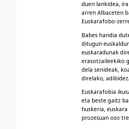
duen lankidea, ir
arren Albaceten ba
Euskarafobo-zerre
Babes handia dute
ditugun euskaldun
euskaradunak dire
erasotzaileekiko
dela senideak, ko
direlako, adibidez
Euskarafobia ikus
eta beste gaitz ba
huskeria, euskara
prozesuan oso tre