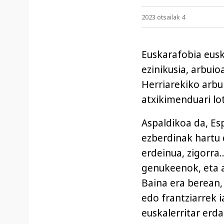
2023 otsailak 4
Euskarafobia eusk
ezinikusia, arbuio
Herriarekiko arbu
atxikimenduari lot
Aspaldikoa da, Esp
ezberdinak hartu 
erdeinua, zigorra
genukeenok, eta 
Baina era berean,
edo frantziarrek 
euskalerritar erd