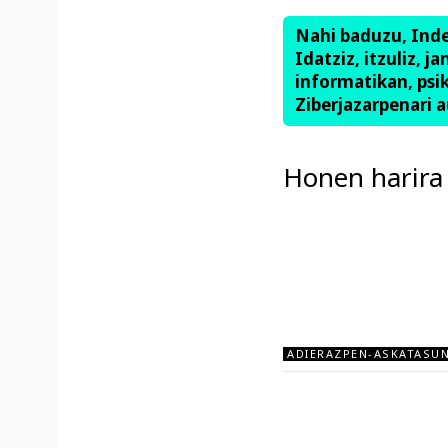
Nahi baduzu, Ind
Idatziz, itzuliz, j
informatikan, psik
Ziberjazarpenari a
Honen harira
ADIERAZPEN-ASKATASU