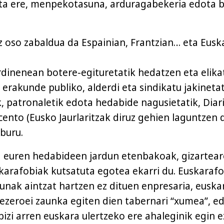
ta ere, menpekotasuna, arduragabekeria edota b
z oso zabaldua da Espainian, Frantzian… eta Eusk
rdinenean botere-egituretatik hedatzen eta elika
erakunde publiko, alderdi eta sindikatu jakinetat
k, patronaletik edota hedabide nagusietatik, Diar
ento (Eusko Jaurlaritzak diruz gehien laguntzen
 buru.
 euren hedabideen jardun etenbakoak, gizartea
skarafobiak kutsatuta egotea ekarri du. Euskaraf
dunak aintzat hartzen ez dituen enpresaria, euska
ezeroei zaunka egiten dien tabernari “xumea”, e
bizi arren euskara ulertzeko ere ahaleginik egin e