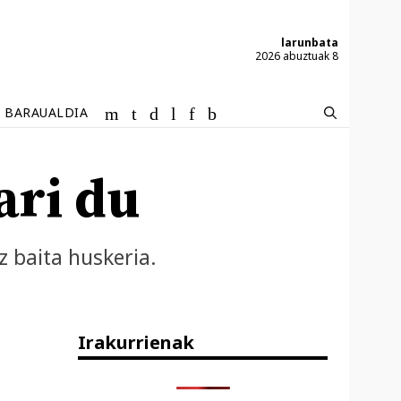
larunbata
2026 abuztuak 8
BARAUALDIA
ari du
z baita huskeria.
Irakurrienak