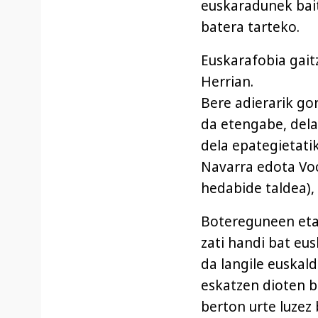
euskaradunek bai
batera tarteko.
Euskarafobia gait
Herrian.
Bere adierarik go
da etengabe, dela 
dela epategietati
Navarra edota Voc
hedabide taldea),
Botereguneen eta
zati handi bat eu
da langile euskal
eskatzen dioten b
berton urte luzez 