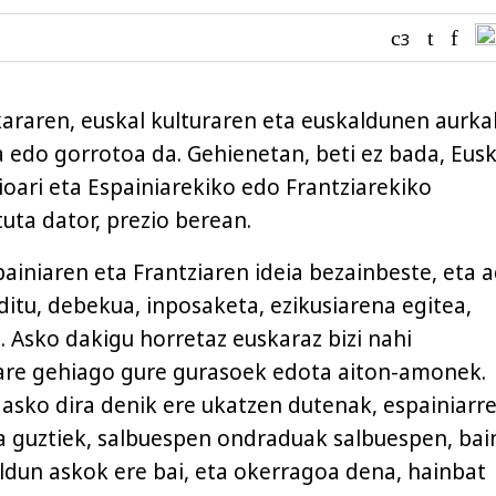
3
araren, euskal kulturaren eta euskaldunen aurk
a edo gorrotoa da. Gehienetan, beti ez bada, Eusk
ioari eta Espainiarekiko edo Frantziarekiko
uta dator, prezio berean.
ainiaren eta Frantziaren ideia bezainbeste, eta a
ditu, debekua, inposaketa, ezikusiarena egitea,
… Asko dakigu horretaz euskaraz bizi nahi
are gehiago gure gurasoek edota aiton-amonek.
 asko dira denik ere ukatzen dutenak, espainiarr
ia guztiek, salbuespen ondraduak salbuespen, bai
aldun askok ere bai, eta okerragoa dena, hainbat