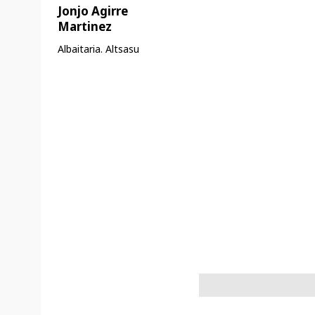
Jonjo Agirre
Martinez
Albaitaria. Altsasu