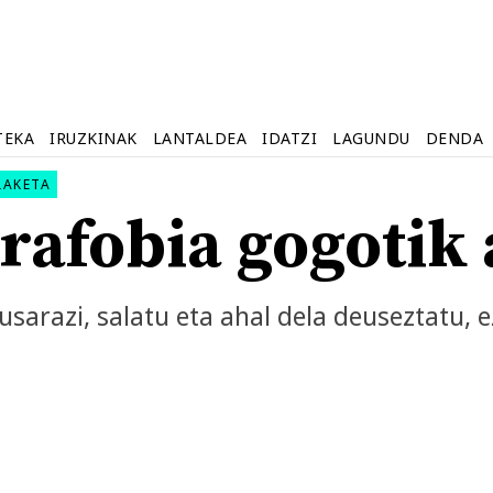
TEKA
IRUZKINAK
LANTALDEA
IDATZI
LAGUNDU
DENDA
LAKETA
rafobia gogotik 
usarazi, salatu eta ahal dela deuseztatu, e