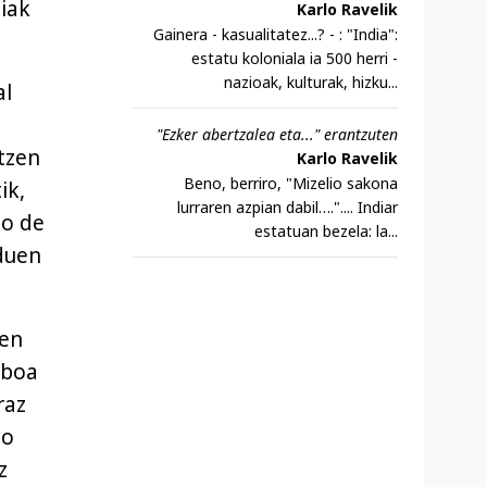
iak
Karlo Ravelik
Gainera - kasualitatez...? - : "India":
estatu koloniala ia 500 herri -
nazioak, kulturak, hizku...
al
"Ezker abertzalea eta..." erantzuten
tzen
Karlo Ravelik
Beno, berriro, "Mizelio sakona
ik,
lurraren azpian dabil….".... Indiar
io de
estatuan bezela: la...
 duen
ren
oboa
raz
do
z