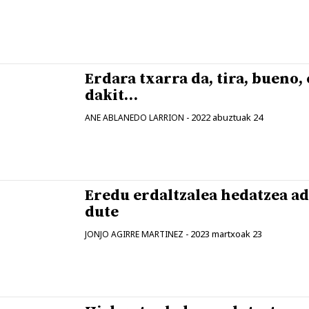
Erdara txarra da, tira, bueno, 
dakit…
2022 abuztuak 24
ANE ABLANEDO LARRION
-
Eredu erdaltzalea hedatzea a
dute
2023 martxoak 23
JONJO AGIRRE MARTINEZ
-