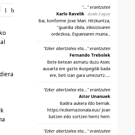
"..." erantzuten
Karlo Ravelik
duela 3 egun
Bai, konforme Joxe Mari. Hitzkuntza,
"guardia zibila, inkisizioaren
ako
ordezkoa, Espainiaren muina...
al
"Ezker abertzalea eta..." erantzuten
Fernando Trebolek
Bete-betean asmatu duzu Asier,
ausarta ere gazte ikuspegitik bada
diera
ere, beti izan gara umezurtz......
"Ezker abertzalea eta..." erantzuten
Aitor Unanuek
Badira aukera ildo berriak.
ek
https://ezkernazionala.eus/ Joan
batzen edo sortzen herriz herri.
na
"Ezker abertzalea eta..." erantzuten