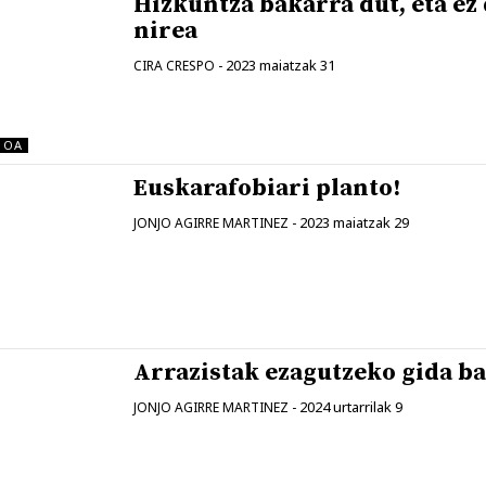
Hizkuntza bakarra dut, eta ez
nirea
2023 maiatzak 31
CIRA CRESPO
-
MOA
Euskarafobiari planto!
2023 maiatzak 29
JONJO AGIRRE MARTINEZ
-
Arrazistak ezagutzeko gida ba
2024 urtarrilak 9
JONJO AGIRRE MARTINEZ
-