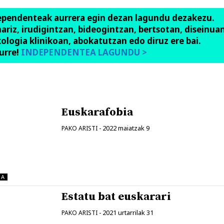
ependenteak aurrera egin dezan lagundu dezakezu.
anariz, irudigintzan, bideogintzan, bertsotan, diseinuan
ologia klinikoan, abokatutzan edo diruz ere bai.
urre!
INDEPENDENTEA LAGUNDU >
Euskarafobia
2022 maiatzak 9
PAKO ARISTI
-
NA
Estatu bat euskarari
2021 urtarrilak 31
PAKO ARISTI
-