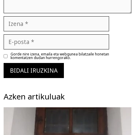
Izena
E-
posta
Gorde nire izena, emaila eta webgunea bilatzaile honetan
komentatzen dudan hurrengorako.
Azken artikuluak