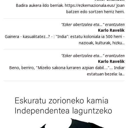
Badira aukera ildo berriak. https://ezkernazionala.eus/ Joan
batzen edo sortzen herriz herri.
"Ezker abertzalea eta..." erantzuten
Karlo Ravelik
Gainera - kasualitatez...? - : "India": estatu koloniala ia 500 herri -
nazioak, kulturak, hizku...
"Ezker abertzalea eta..." erantzuten
Karlo Ravelik
Beno, berriro, "Mizelio sakona lurraren azpian dabil….".... Indiar
estatuan bezela: la...