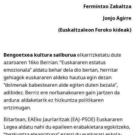
Fermintxo Zabaltza
Jonjo Agirre
(Euskaltzaleon Foroko kideak)
Bengoetxea kultura sailburua
elkarrizketatu dute
azaroaren 16ko Berrian. “Euskararen estatus
emozionala” aldatu behar dela dio bertan, herritar
gehiagok euskararen aldeko hautua egin dezan
“dolmenak babestearen alde egiten duten bezala”,
adibidez. Berriz ere norbanakoaren gain jartzen da
ardura: aldaketarik ez hizkuntza politikaren
ortzimugan.
Bitartean, EAEko Jaurlaritzak (EAJ-PSOE) Euskararen
Legea aldatu nahi du epaileen erabakietara egokitzeko,
“hezkuntza eleaniztuna” ezarri du euskarari eskola-