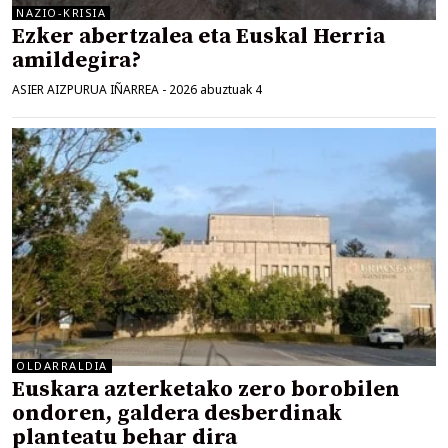
NAZIO-KRISIA
Ezker abertzalea eta Euskal Herria
amildegira?
ASIER AIZPURUA IÑARREA
-
2026 abuztuak 4
OLDARRALDIA
Euskara azterketako zero borobilen
ondoren, galdera desberdinak
planteatu behar dira