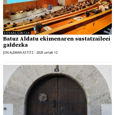
EUSKALGINTZA
Batuz Aldatu ekimenaren sustatzaileei
galdezka
2025 urriak 12
JON ALEMAN ASTITZ
-