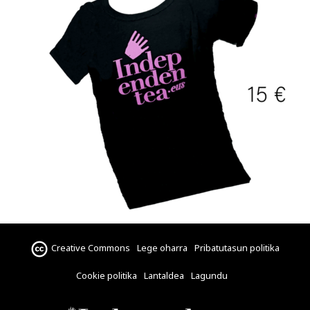
Creative Commons
Lege oharra
Pribatutasun politika
Cookie politika
Lantaldea
Lagundu