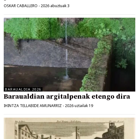
OSKAR CABALLERO
-
2026 abuztuak 3
BARAUALDIA 2026
Baraualdian argitalpenak etengo dira
IHINTZA TELLABIDE AMUNARRIZ
-
2026 uztailak 19