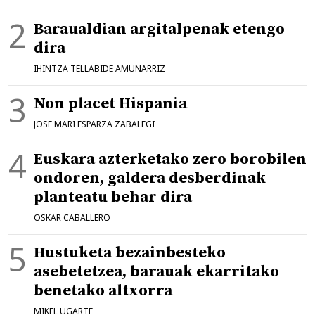
Baraualdian argitalpenak etengo
dira
IHINTZA TELLABIDE AMUNARRIZ
Non placet Hispania
JOSE MARI ESPARZA ZABALEGI
Euskara azterketako zero borobilen
ondoren, galdera desberdinak
planteatu behar dira
OSKAR CABALLERO
Hustuketa bezainbesteko
asebetetzea, barauak ekarritako
benetako altxorra
MIKEL UGARTE