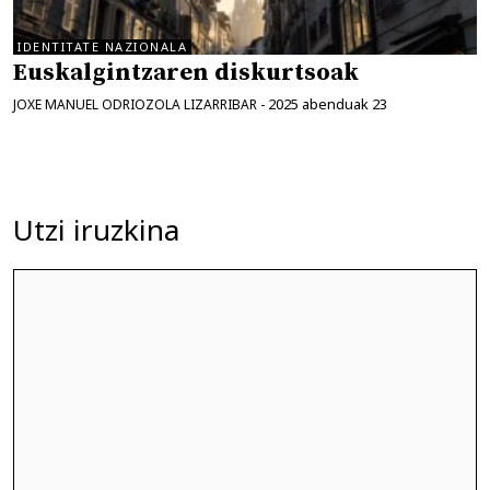
IDENTITATE NAZIONALA
Euskalgintzaren diskurtsoak
2025 abenduak 23
JOXE MANUEL ODRIOZOLA LIZARRIBAR
-
Utzi iruzkina
Iruzkina