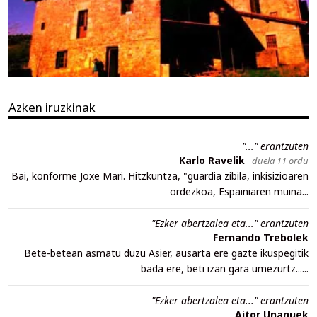
Azken iruzkinak
"..." erantzuten
Karlo Ravelik
duela 11 ordu
Bai, konforme Joxe Mari. Hitzkuntza, "guardia zibila, inkisizioaren
ordezkoa, Espainiaren muina...
"Ezker abertzalea eta..." erantzuten
Fernando Trebolek
Bete-betean asmatu duzu Asier, ausarta ere gazte ikuspegitik
bada ere, beti izan gara umezurtz......
"Ezker abertzalea eta..." erantzuten
Aitor Unanuek