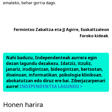
emateko, behar gorria dago.
Fermintxo Zabaltza eta JJ Agirre, Euskaltzaleon
Foroko kideak
.
Nahi baduzu, Independenteak aurrera egin
dezan lagundu dezakezu. Idatziz, itzuliz,
janariz, irudigintzan, bideogintzan, bertsotan,
diseinuan, informatikan, psikologia klinikoan,
abokatutzan edo diruz ere bai. Ziberjazarpenari
aurre!
INDEPENDENTEA LAGUNDU >
Honen harira