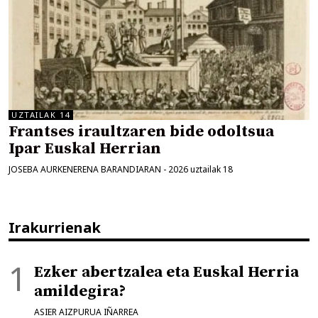
UZTAILAK 14
Frantses iraultzaren bide odoltsua
Ipar Euskal Herrian
JOSEBA AURKENERENA BARANDIARAN
-
2026 uztailak 18
Irakurrienak
Ezker abertzalea eta Euskal Herria
amildegira?
ASIER AIZPURUA IÑARREA