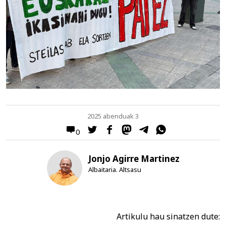
2025 abenduak 3
0
Jonjo Agirre Martinez
Albaitaria. Altsasu
Artikulu hau sinatzen dute: