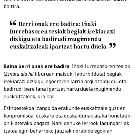
baitira.
Berri onak ere badira: Iñaki
Iurrebasoren tesiak begiak irekiarazi
dizkigu eta badirudi mugimendu
euskaltzaleak ipartzat hartu duela
Baina berri onak ere badira
: Iñaki Iurrebasoren tesiak
(
Esnatu ala hil
liburuan maisuki laburbilduta) begiak
irekiarazi dizkigu, egoeraren larria argi azaldu du, eta
badirudi bere lana ipartzat hartu duela mugimendu
euskaltzaleak, oro har.
Ezinbestekoa izango da erakunde euskaltzale guztien
konpromisoa, euskara eta euskaldunak ataka honetatik
onik aterako bagara. Nahi genuke lerrook lagungarriak
izatea egin beharreko jauziak norabide egokian