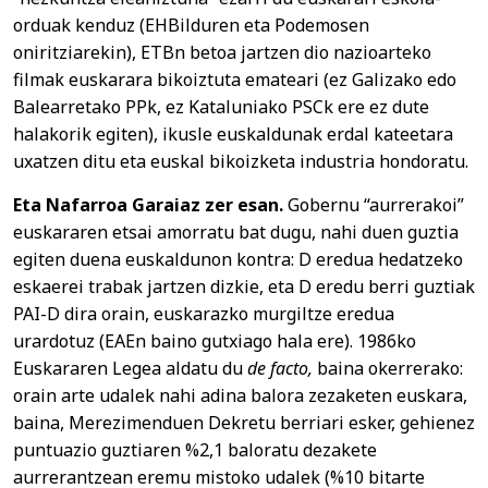
orduak kenduz (EHBilduren eta Podemosen
oniritziarekin), ETBn betoa jartzen dio nazioarteko
filmak euskarara bikoiztuta emateari (ez Galizako edo
Balearretako PPk, ez Kataluniako PSCk ere ez dute
halakorik egiten), ikusle euskaldunak erdal kateetara
uxatzen ditu eta euskal bikoizketa industria hondoratu.
Eta Nafarroa Garaiaz zer esan.
Gobernu “aurrerakoi”
euskararen etsai amorratu bat dugu, nahi duen guztia
egiten duena euskaldunon kontra: D eredua hedatzeko
eskaerei trabak jartzen dizkie, eta D eredu berri guztiak
PAI-D dira orain, euskarazko murgiltze eredua
urardotuz (EAEn baino gutxiago hala ere). 1986ko
Euskararen Legea aldatu du
de facto,
baina okerrerako:
orain arte udalek nahi adina balora zezaketen euskara,
baina, Merezimenduen Dekretu berriari esker, gehienez
puntuazio guztiaren %2,1 baloratu dezakete
aurrerantzean eremu mistoko udalek (%10 bitarte