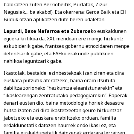
baloratzen zuten Berriobeitik, Burlatak, Zizur
Nagusiak… ba akabo!). Eta okerrena: Geroa Baik eta EH
Bilduk otzan aplikatzen dute beren udaletan.
Lapurdi, Baxe Nafarroa eta Zuberoa
ko euskaldunen
egoera kritikoa da, XXI. mendean ere inongo hizkuntz
eskubiderik gabe, frantses gobernu etnozidaren menpe
defentsarik gabe, eta EAEko erakunde publikoen
nahikoa laguntzarik gabe.
Ikastolak, bestalde, ezinbestekoak izan ziren eta dira
euskara putzutik ateratzeko, baina orain itsututa
dabiltza zorioneko “hezkuntza eleaniztunarekin” eta
“ikaslearengan zentratutako pedagogiarekin”. Paperak
denari eusten dio, baina metodologia horiek desastre
hutsa izaten ari dira ikastetxeetan geure hizkuntzaz
jabetzeko eta euskara erabiltzeko orduan, familia
erdaldunetatik datozen haurrek ondo ikasi ez, eta
familia euskaldunetatik datozenak erdarara lerratzen