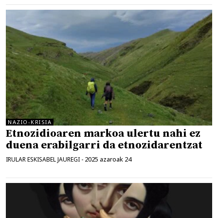
NAZIO-KRISIA
Etnozidioaren markoa ulertu nahi ez
duena erabilgarri da etnozidarentzat
2025 azaroak 24
IRULAR ESKISABEL JAUREGI
-