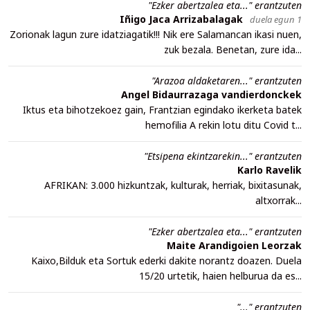
"Ezker abertzalea eta..." erantzuten
Iñigo Jaca Arrizabalagak
duela egun 1
Zorionak lagun zure idatziagatik!!! Nik ere Salamancan ikasi nuen,
zuk bezala. Benetan, zure ida...
"Arazoa aldaketaren..." erantzuten
Angel Bidaurrazaga vandierdonckek
Iktus eta bihotzekoez gain, Frantzian egindako ikerketa batek
hemofilia A rekin lotu ditu Covid t...
"Etsipena ekintzarekin..." erantzuten
Karlo Ravelik
AFRIKAN: 3.000 hizkuntzak, kulturak, herriak, bixitasunak,
altxorrak...
"Ezker abertzalea eta..." erantzuten
Maite Arandigoien Leorzak
Kaixo,Bilduk eta Sortuk ederki dakite norantz doazen. Duela
15/20 urtetik, haien helburua da es...
"..." erantzuten