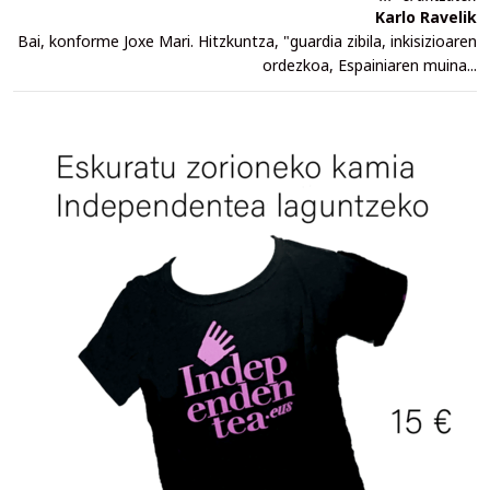
Karlo Ravelik
Bai, konforme Joxe Mari. Hitzkuntza, "guardia zibila, inkisizioaren
ordezkoa, Espainiaren muina...