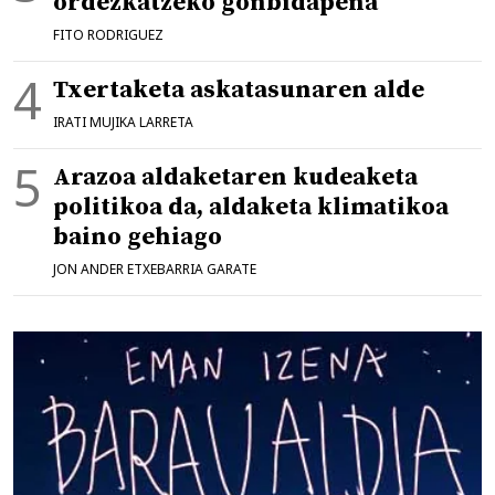
ordezkatzeko gonbidapena
FITO RODRIGUEZ
Txertaketa askatasunaren alde
IRATI MUJIKA LARRETA
Arazoa aldaketaren kudeaketa
politikoa da, aldaketa klimatikoa
baino gehiago
JON ANDER ETXEBARRIA GARATE