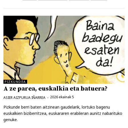
PIZKUNDEA
A ze parea, euskalkia eta batuera?
2026 ekainak 5
ASIER AIZPURUA IÑARREA
Pizkunde berri baten aitzinean gaudelarik, lortuko bagenu
euskalkien biziberritzea, euskararen erabileran aunitz nabarituko
genuke.