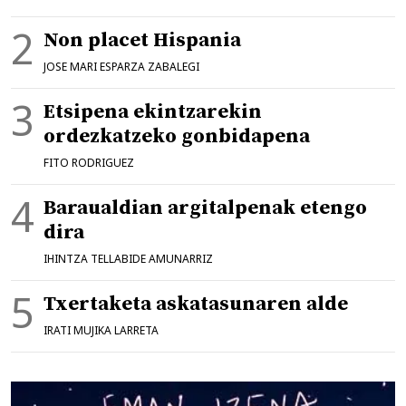
Non placet Hispania
JOSE MARI ESPARZA ZABALEGI
Etsipena ekintzarekin
ordezkatzeko gonbidapena
FITO RODRIGUEZ
Baraualdian argitalpenak etengo
dira
IHINTZA TELLABIDE AMUNARRIZ
Txertaketa askatasunaren alde
IRATI MUJIKA LARRETA