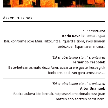
Azken iruzkinak
"..." erantzuten
Karlo Ravelik
duela 3 egun
Bai, konforme Joxe Mari. Hitzkuntza, "guardia zibila, inkisizioaren
ordezkoa, Espainiaren muina...
"Ezker abertzalea eta..." erantzuten
Fernando Trebolek
Bete-betean asmatu duzu Asier, ausarta ere gazte ikuspegitik
bada ere, beti izan gara umezurtz......
"Ezker abertzalea eta..." erantzuten
Aitor Unanuek
Badira aukera ildo berriak. https://ezkernazionala.eus/ Joan
batzen edo sortzen herriz herri.