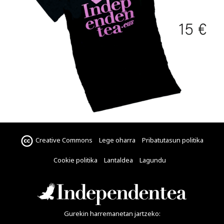
Creative Commons
Lege oharra
Pribatutasun politika
Cookie politika
Lantaldea
Lagundu
Gurekin harremanetan jartzeko: