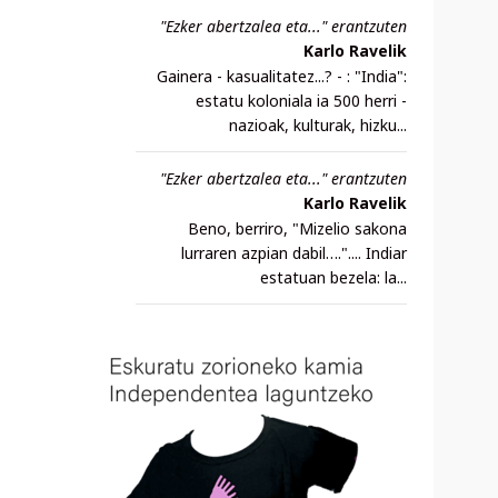
"Ezker abertzalea eta..." erantzuten
Karlo Ravelik
Gainera - kasualitatez...? - : "India":
estatu koloniala ia 500 herri -
nazioak, kulturak, hizku...
"Ezker abertzalea eta..." erantzuten
Karlo Ravelik
Beno, berriro, "Mizelio sakona
lurraren azpian dabil….".... Indiar
estatuan bezela: la...