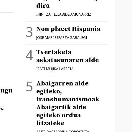
dira
IHINTZA TELLABIDE AMUNARRIZ
Non placet Hispania
JOSE MARI ESPARZA ZABALEGI
Txertaketa
askatasunaren alde
IRATI MUJIKA LARRETA
Abaigarren alde
tugu
egiteko,
transhumanismoak
Abaigartik alde
ia.
egiteko ordua
litzateke
ASIER BASTARRIKA GOROSTIZA