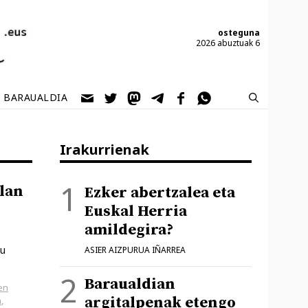
osteguna
2026 abuztuak 6
BARAUALDIA
Irakurrienak
lan
Ezker abertzalea eta
Euskal Herria
amildegira?
du
ASIER AIZPURUA IÑARREA
Baraualdian
en
argitalpenak etengo
a
,