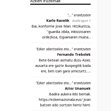
Azken iruzkinak
"..." erantzuten
Karlo Ravelik
duela egun 1
Bai, konforme Joxe Mari. Hitzkuntza,
"guardia zibila, inkisizioaren
ordezkoa, Espainiaren muina...
"Ezker abertzalea eta..." erantzuten
Fernando Trebolek
Bete-betean asmatu duzu Asier,
ausarta ere gazte ikuspegitik bada
ere, beti izan gara umezurtz......
"Ezker abertzalea eta..." erantzuten
Aitor Unanuek
Badira aukera ildo berriak.
https://ezkernazionala.eus/ Joan
batzen edo sortzen herriz herri.