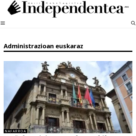
Edukira
salto
egin
MENUA
Administrazioan euskaraz
NAFARROA