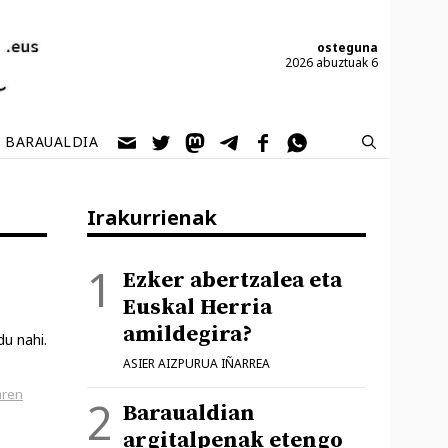
osteguna
2026 abuztuak 6
BARAUALDIA
Irakurrienak
Ezker abertzalea eta
Euskal Herria
amildegira?
du nahi.
ASIER AIZPURUA IÑARREA
aren
Baraualdian
argitalpenak etengo