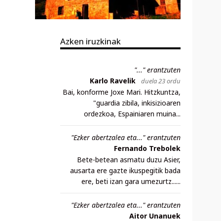
Azken iruzkinak
"..." erantzuten
Karlo Ravelik
duela 23 ordu
Bai, konforme Joxe Mari. Hitzkuntza,
"guardia zibila, inkisizioaren
ordezkoa, Espainiaren muina...
"Ezker abertzalea eta..." erantzuten
Fernando Trebolek
Bete-betean asmatu duzu Asier,
ausarta ere gazte ikuspegitik bada
ere, beti izan gara umezurtz......
"Ezker abertzalea eta..." erantzuten
Aitor Unanuek