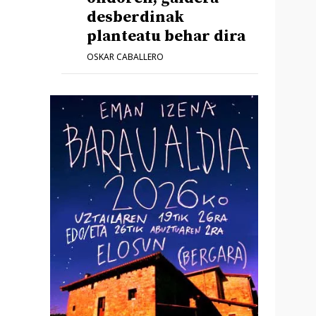
desberdinak
planteatu behar dira
OSKAR CABALLERO