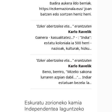
Badira aukera ildo berriak.
https://ezkernazionala.eus/ Joan
batzen edo sortzen herriz herri.
"Ezker abertzalea eta..." erantzuten
Karlo Ravelik
Gainera - kasualitatez...? - : "India":
estatu koloniala ia 500 herri -
nazioak, kulturak, hizku...
"Ezker abertzalea eta..." erantzuten
Karlo Ravelik
Beno, berriro, "Mizelio sakona
lurraren azpian dabil….".... Indiar
estatuan bezela: la...