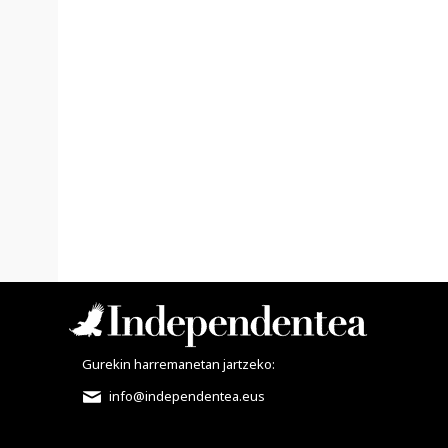
Gurekin harremanetan jartzeko:
info@independentea.eus