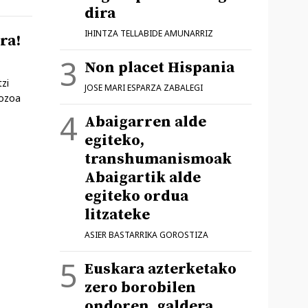
dira
IHINTZA TELLABIDE AMUNARRIZ
ra!
Non placet Hispania
zi
JOSE MARI ESPARZA ZABALEGI
gozoa
Abaigarren alde
egiteko,
transhumanismoak
Abaigartik alde
egiteko ordua
litzateke
ASIER BASTARRIKA GOROSTIZA
Euskara azterketako
zero borobilen
ondoren, galdera