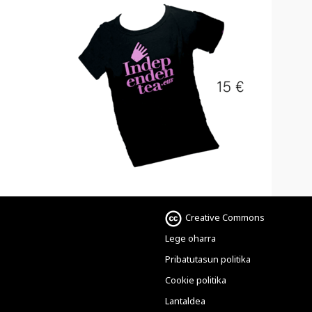
Creative Commons
Lege oharra
Pribatutasun politika
Cookie politika
Lantaldea