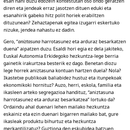
esan nahi duzu edozein kontestutan oso ondo geratzen
diren eta jendeak erraz jasotzen dituen eduki eta
esanahirik gabeko hitz polit horiek erabiltzen
dituzunean? Zehaztapenak egitea izugarri eskertuko
nizuke, jendea nahastu ez dadin.
Gero, “
aniztasuna
harrotasunez eta arduraz besarkatzen
duena” aipatzen duzu. Esaldi hori egia ez dela jakiteko,
Euskal Autonomia Erkidegoko hezkuntza-lege berria
gainetik irakurtzea besterik ez dago. Benetan diozu
lege horrek aniztasuna kontuan hartzen duela? Nola?
Ikastetxe publikoak baliabidez hustuz eta itunpekoak
ekonomikoki hornituz? Auzo, herri, eskola, familia eta
ikasleen arteko segregazioa handituz, “aniztasuna
harrotasunez eta arduraz besarkatzea” lortuko da?
Ordaindu ahal duenari lehen mailako hezkuntza
eskainiz eta ezin duenari bigarren mailako bat, gure
ikasleak produktu bihurtuz eta hezkuntza
merkantilizatuz? Guztiona den eskubidea batzuen