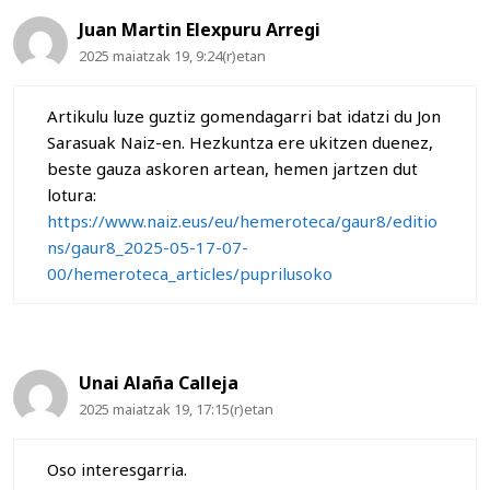
Juan Martin Elexpuru Arregi
2025 maiatzak 19, 9:24(r)etan
Artikulu luze guztiz gomendagarri bat idatzi du Jon
Sarasuak Naiz-en. Hezkuntza ere ukitzen duenez,
beste gauza askoren artean, hemen jartzen dut
lotura:
https://www.naiz.eus/eu/hemeroteca/gaur8/editio
ns/gaur8_2025-05-17-07-
00/hemeroteca_articles/puprilusoko
Unai Alaña Calleja
2025 maiatzak 19, 17:15(r)etan
Oso interesgarria.