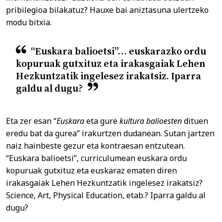
pribilegioa bilakatuz? Hauxe bai aniztasuna ulertzeko
modu bitxia.
“Euskara balioetsi”… euskarazko ordu
kopuruak gutxituz eta irakasgaiak Lehen
Hezkuntzatik ingelesez irakatsiz. Iparra
galdu al dugu?
Eta zer esan “
Euskara
eta gure
kultura balioesten
dituen
eredu bat da gurea” irakurtzen dudanean. Sutan jartzen
naiz hainbeste gezur eta kontraesan entzutean.
“Euskara balioetsi”, curriculumean euskara ordu
kopuruak gutxituz eta euskaraz ematen diren
irakasgaiak Lehen Hezkuntzatik ingelesez irakatsiz?
Science, Art, Physical Education, etab.? Iparra galdu al
dugu?