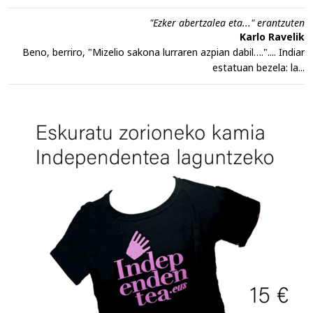
"Ezker abertzalea eta..." erantzuten
Karlo Ravelik
Beno, berriro, "Mizelio sakona lurraren azpian dabil….".... Indiar
estatuan bezela: la...