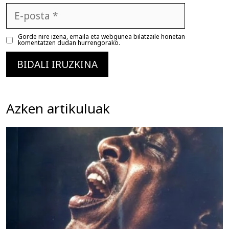
E-
posta
Gorde nire izena, emaila eta webgunea bilatzaile honetan
komentatzen dudan hurrengorako.
Azken artikuluak