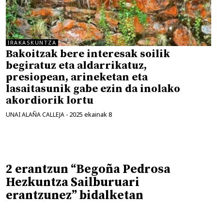
IRAKASKUNTZA
Bakoitzak bere interesak soilik
begiratuz eta aldarrikatuz,
presiopean, arineketan eta
lasaitasunik gabe ezin da inolako
akordiorik lortu
2025 ekainak 8
UNAI ALAÑA CALLEJA
-
2 erantzun “Begoña Pedrosa
Hezkuntza Sailburuari
erantzunez” bidalketan