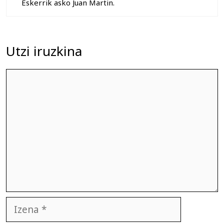
Eskerrik asko Juan Martin.
Utzi iruzkina
Iruzkina
Izena