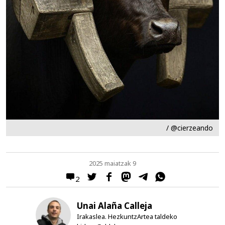
/ @cierzeando
2025 maiatzak 9
2
Unai Alaña Calleja
Irakaslea. HezkuntzArtea taldeko