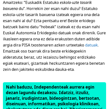
Amaitzeko: “Euskadik Estatuko
eskola-uzte tasarik
baxuena
du”. Horrekin zer esan nahi duzu? Estatuko
eskola-uzte tasarik baxuena izateak egoera ona dela
esan nahi al du? Ezta pentsatu ere! Beste erkidego
batzuek baino datu “hobeak” izateak ez du esan nahi
Euskal Autonomia Erkidegoko datuak onak direnik. Gure
ikasleen egoera ona ez dela erakusten duten adibide
argia dira PISA txostenaren azken urteetako
datuak
.
Emaitzak oso txarrak dira beste erkidegoekin
alderatuta; beraz, utz iezaiozu behingoz erdizkako
egiak esateari, gizarteak hezkuntzaren egoera benetan
zein den jakiteko eskubidea dauka-eta.
Nahi baduzu, Independenteak aurrera egin
dezan lagundu dezakezu. Idatziz, itzuliz,
janariz, irudigintzan, bideogintzan, bertsotan,
diseinuan, informatikan, psikologia klinikoan,