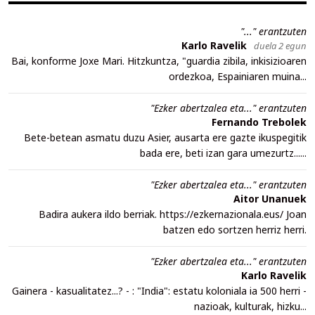
"..." erantzuten
Karlo Ravelik
duela 2 egun
Bai, konforme Joxe Mari. Hitzkuntza, "guardia zibila, inkisizioaren
ordezkoa, Espainiaren muina...
"Ezker abertzalea eta..." erantzuten
Fernando Trebolek
Bete-betean asmatu duzu Asier, ausarta ere gazte ikuspegitik
bada ere, beti izan gara umezurtz......
"Ezker abertzalea eta..." erantzuten
Aitor Unanuek
Badira aukera ildo berriak. https://ezkernazionala.eus/ Joan
batzen edo sortzen herriz herri.
"Ezker abertzalea eta..." erantzuten
Karlo Ravelik
Gainera - kasualitatez...? - : "India": estatu koloniala ia 500 herri -
nazioak, kulturak, hizku...