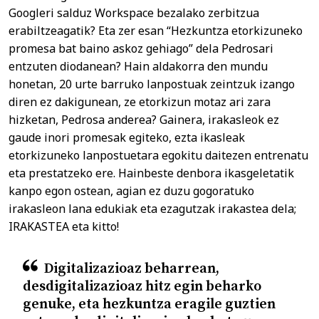
Googleri salduz Workspace bezalako zerbitzua
erabiltzeagatik? Eta zer esan “Hezkuntza etorkizuneko
promesa bat baino askoz gehiago” dela Pedrosari
entzuten diodanean? Hain aldakorra den mundu
honetan, 20 urte barruko lanpostuak zeintzuk izango
diren ez dakigunean, ze etorkizun motaz ari zara
hizketan, Pedrosa anderea? Gainera, irakasleok ez
gaude inori promesak egiteko, ezta ikasleak
etorkizuneko lanpostuetara egokitu daitezen entrenatu
eta prestatzeko ere. Hainbeste denbora ikasgeletatik
kanpo egon ostean, agian ez duzu gogoratuko
irakasleon lana edukiak eta ezagutzak irakastea dela;
IRAKASTEA eta kitto!
Digitalizazioaz beharrean,
desdigitalizazioaz hitz egin beharko
genuke, eta hezkuntza eragile guztien