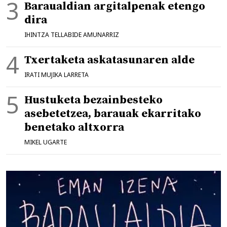
Baraualdian argitalpenak etengo
dira
IHINTZA TELLABIDE AMUNARRIZ
Txertaketa askatasunaren alde
IRATI MUJIKA LARRETA
Hustuketa bezainbesteko
asebetetzea, barauak ekarritako
benetako altxorra
MIKEL UGARTE