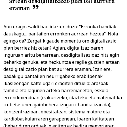
artean desdigitalizazio plan bat aurrera
eraman
Aurrerago esaldi hau idazten duzu: “Erronka handiak
dauzkagu… pantailen erronken aurrean heztea”. Nola
egingo da? Zergatik gaude momentu oro digitalizazio
plan berriez hizketan? Agian, digitalizazioaren
inguruan aritu beharrean, desdigitalizazioaz hitz egin
beharko genuke, eta hezkuntza eragile guztien artean
desdigitalizazio plan bat aurrera eraman. Izan ere,
badakigu pantailen neurrigabeko erabilpenak
ikasleengan kalte ugari eragiten dituela: arazoak
familia eta lagunen arteko harremanetan, eskola
errendimenduan (irakurtzeko, idazteko eta matematika
trebetasunen gainbehera izugarri handia izan da),
kontzentrazioan, obesitatean, sistema motore eta
kardiobaskularraren garapenean, loaren kalitatean
(behar diren orduak lo egiten ez badira memoriaren