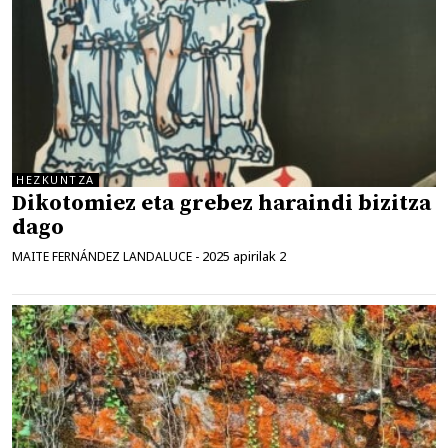
HEZKUNTZA
Dikotomiez eta grebez haraindi bizitza
dago
2025 apirilak 2
MAITE FERNÁNDEZ LANDALUCE
-