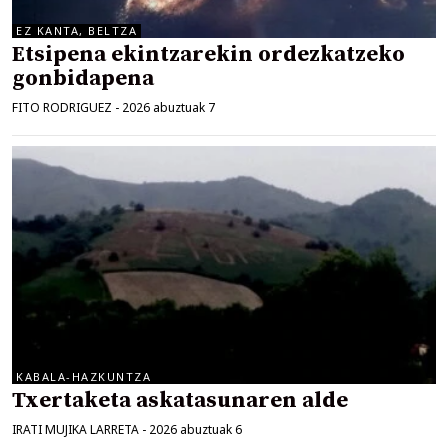
EZ KANTA, BELTZA
Etsipena ekintzarekin ordezkatzeko
gonbidapena
FITO RODRIGUEZ
-
2026 abuztuak 7
KABALA-HAZKUNTZA
Txertaketa askatasunaren alde
IRATI MUJIKA LARRETA
-
2026 abuztuak 6