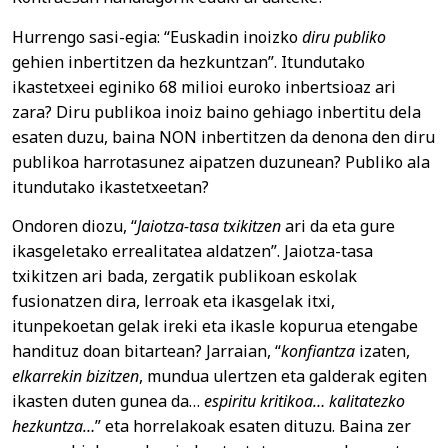
Hurrengo sasi-egia: “Euskadin inoizko
diru publiko
gehien inbertitzen da hezkuntzan”. Itundutako
ikastetxeei eginiko 68 milioi euroko inbertsioaz ari
zara? Diru publikoa inoiz baino gehiago inbertitu dela
esaten duzu, baina NON inbertitzen da denona den diru
publikoa harrotasunez aipatzen duzunean? Publiko ala
itundutako ikastetxeetan?
Ondoren diozu, “
Jaiotza-tasa txikitzen
ari da eta gure
ikasgeletako errealitatea aldatzen”. Jaiotza-tasa
txikitzen ari bada, zergatik publikoan eskolak
fusionatzen dira, lerroak eta ikasgelak itxi,
itunpekoetan gelak ireki eta ikasle kopurua etengabe
handituz doan bitartean? Jarraian, “
konfiantza
izaten,
elkarrekin bizitzen
, mundua ulertzen eta galderak egiten
ikasten duten gunea da…
espiritu kritikoa… kalitatezko
hezkuntza…
” eta horrelakoak esaten dituzu. Baina zer