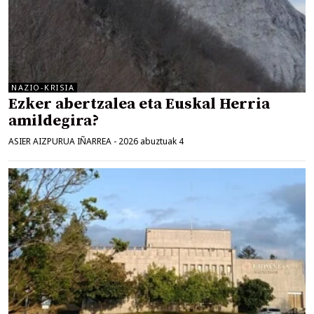
NAZIO-KRISIA
Ezker abertzalea eta Euskal Herria
amildegira?
ASIER AIZPURUA IÑARREA
-
2026 abuztuak 4