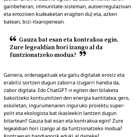
gainbeheran, immunitate-sisteman, autoerregulazioan
eta emozioen kudeaketan eragiten du) eta, azken
batean, bizi-itxaropenean.
Gauza bat esan eta kontrakoa egin.
Zure legealdian hori izango al da
funtzionatzeko modua?
Gainera, ordenagailuak eta gailu digitalak erosiz eta
erabiliz sortzen dugun zaborra izugarri handia da,
zabor digitala. Edo ChatGPT-n egiten den bilaketa
bakoitzeko kontsumitzen den energia kantitatea; gero,
eskoletan, ingurumenaren inguruko proiektu super-
polit eta ekologista bat ikasleekin lantzen dugun
bitartean? Gauza bat esan eta kontrakoa egin? Zure
legealdian hori izango al da funtzionatzeko modua?
Kontraesan handiagorik eduki al daiteke?