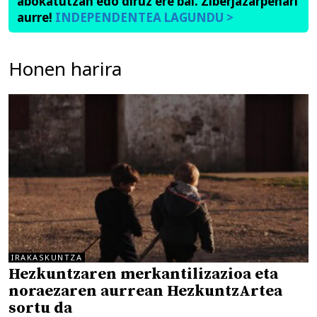
abokatutzan edo diruz ere bai. Ziberjazarpenari
aurre!
INDEPENDENTEA LAGUNDU >
Honen harira
IRAKASKUNTZA
Hezkuntzaren merkantilizazioa eta
noraezaren aurrean HezkuntzArtea
sortu da