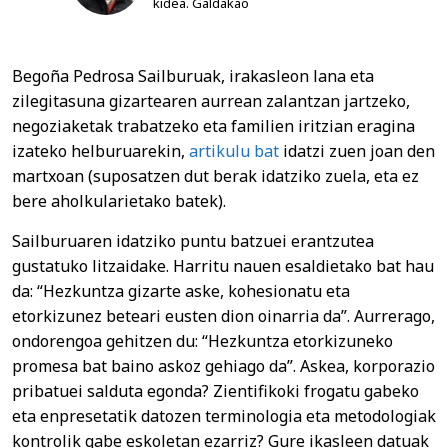
kidea. Galdakao
Begoña Pedrosa Sailburuak, irakasleon lana eta
zilegitasuna gizartearen aurrean zalantzan jartzeko,
negoziaketak trabatzeko eta familien iritzian eragina
izateko helburuarekin,
artikulu bat
idatzi zuen joan den
martxoan (suposatzen dut berak idatziko zuela, eta ez
bere aholkularietako batek).
Sailburuaren idatziko puntu batzuei erantzutea
gustatuko litzaidake. Harritu nauen esaldietako bat hau
da: “Hezkuntza gizarte aske, kohesionatu eta
etorkizunez beteari eusten dion oinarria da”. Aurrerago,
ondorengoa gehitzen du: “Hezkuntza etorkizuneko
promesa bat baino askoz gehiago da”. Askea, korporazio
pribatuei salduta egonda? Zientifikoki frogatu gabeko
eta enpresetatik datozen terminologia eta metodologiak
kontrolik gabe eskoletan ezarriz? Gure ikasleen datuak