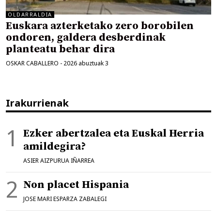
OLDARRALDIA
Euskara azterketako zero borobilen
ondoren, galdera desberdinak
planteatu behar dira
OSKAR CABALLERO
-
2026 abuztuak 3
Irakurrienak
Ezker abertzalea eta Euskal Herria
amildegira?
ASIER AIZPURUA IÑARREA
Non placet Hispania
JOSE MARI ESPARZA ZABALEGI