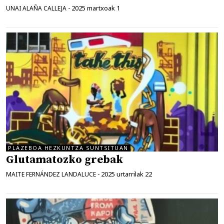
2025 martxoak 1
UNAI ALAÑA CALLEJA
-
PLAZEBOA HEZKUNTZA SUNTSITUAN
Glutamatozko grebak
2025 urtarrilak 22
MAITE FERNÁNDEZ LANDALUCE
-