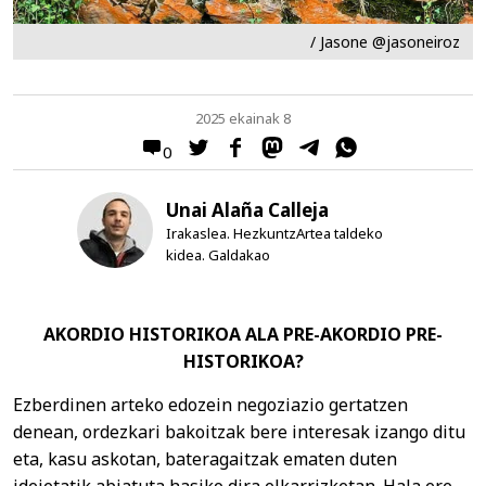
/ Jasone @jasoneiroz
2025 ekainak 8
0
Unai Alaña Calleja
Irakaslea. HezkuntzArtea taldeko
kidea. Galdakao
AKORDIO HISTORIKOA ALA PRE-AKORDIO PRE-
HISTORIKOA?
Ezberdinen arteko edozein negoziazio gertatzen
denean, ordezkari bakoitzak bere interesak izango ditu
eta, kasu askotan, bateragaitzak ematen duten
ideietatik abiatuta hasiko dira elkarrizketan. Hala ere,