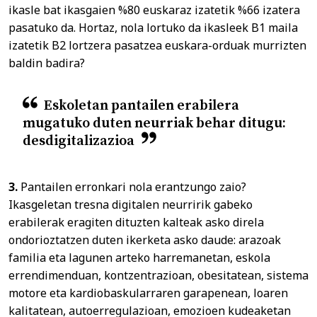
ikasle bat ikasgaien %80 euskaraz izatetik %66 izatera
pasatuko da. Hortaz, nola lortuko da ikasleek B1 maila
izatetik B2 lortzera pasatzea euskara-orduak murrizten
baldin badira?
Eskoletan pantailen erabilera
mugatuko duten neurriak behar ditugu:
desdigitalizazioa
3.
Pantailen erronkari nola erantzungo zaio?
Ikasgeletan tresna digitalen neurririk gabeko
erabilerak eragiten dituzten kalteak asko direla
ondorioztatzen duten ikerketa asko daude: arazoak
familia eta lagunen arteko harremanetan, eskola
errendimenduan, kontzentrazioan, obesitatean, sistema
motore eta kardiobaskularraren garapenean, loaren
kalitatean, autoerregulazioan, emozioen kudeaketan