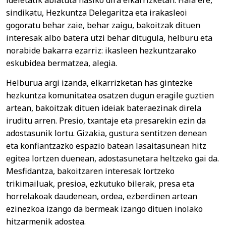
sindikatu, Hezkuntza Delegaritza eta irakasleoi
gogoratu behar zaie, behar zaigu, bakoitzak dituen
interesak albo batera utzi behar ditugula, helburu eta
norabide bakarra ezarriz: ikasleen hezkuntzarako
eskubidea bermatzea, alegia.
Helburua argi izanda, elkarrizketan has gintezke
hezkuntza komunitatea osatzen dugun eragile guztien
artean, bakoitzak dituen ideiak bateraezinak direla
iruditu arren. Presio, txantaje eta presarekin ezin da
adostasunik lortu. Gizakia, gustura sentitzen denean
eta konfiantzazko espazio batean lasaitasunean hitz
egitea lortzen duenean, adostasunetara heltzeko gai da.
Mesfidantza, bakoitzaren interesak lortzeko
trikimailuak, presioa, ezkutuko bilerak, presa eta
horrelakoak daudenean, ordea, ezberdinen artean
ezinezkoa izango da bermeak izango dituen inolako
hitzarmenik adostea.