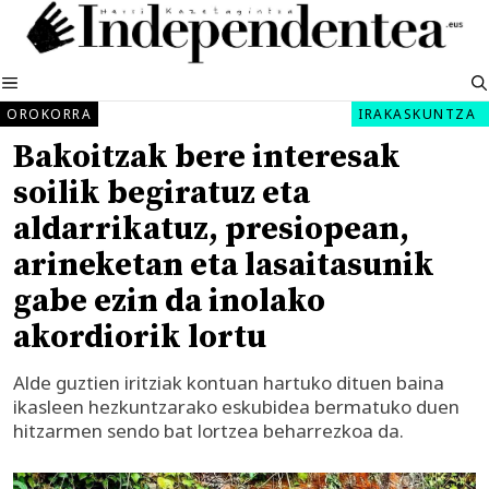
Edukira
salto
egin
MENUA
OROKORRA
IRAKASKUNTZA
Bakoitzak bere interesak
soilik begiratuz eta
aldarrikatuz, presiopean,
arineketan eta lasaitasunik
gabe ezin da inolako
akordiorik lortu
Alde guztien iritziak kontuan hartuko dituen baina
ikasleen hezkuntzarako eskubidea bermatuko duen
hitzarmen sendo bat lortzea beharrezkoa da.