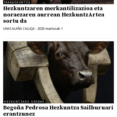
IRAKASKUNTZA
Hezkuntzaren merkantilizazioa eta
noraezaren aurrean HezkuntzArtea
sortu da
2025 martxoak 1
UNAI ALAÑA CALLEJA
-
HEZKUNTZAKO GREBAK
Begoña Pedrosa Hezkuntza Sailburuari
erantzunez