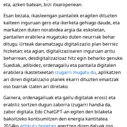
eta, azken batean, bizi itxaropenean.
Esan bezala, ikasleengan pantailek eragiten dituzten
kalteen inguruan gero eta ikerketa gehiago daude, eta
markatzen duten norabidea argia da: eskoletan,
pantailen erabilera mugatuko duten neurriak behar
ditugu. Urteak daramatzagu digitalizazio plan berriez
hizketan; eta agian, digitalizazioaren inguruan aritu
beharrean, desdigitalizazioaz hitz egin beharko genuke.
Suediak, adibidez, ordenagailu eta pantaila digitalen
erabilera ikastetxeetan
izugarri mugatu du
, aplikatzen
ari diren digitalizazio planek ekarri dituzten emaitzak
oso txarrak izaten ari direlako.
Gainera, ordenagailuak eta gailu digitalak erosiz eta
erabiliz sortzen dugun zaborra izugarri handia da,
zabor digitala. Edo ChatGPT-an egiten den bilaketa
bakoitzeko kontsumitzen den energia kantitatea.
2014ko
artikulu honetan
agertzen diren datuak oso