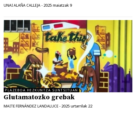
2025 maiatzak 9
UNAI ALAÑA CALLEJA
-
PLAZEBOA HEZKUNTZA SUNTSITUAN
Glutamatozko grebak
2025 urtarrilak 22
MAITE FERNÁNDEZ LANDALUCE
-