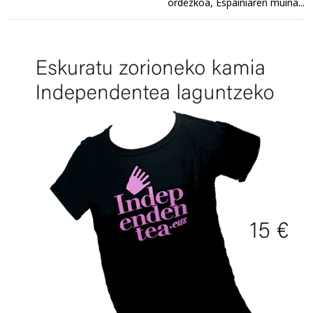
ordezkoa, Espainiaren muina...