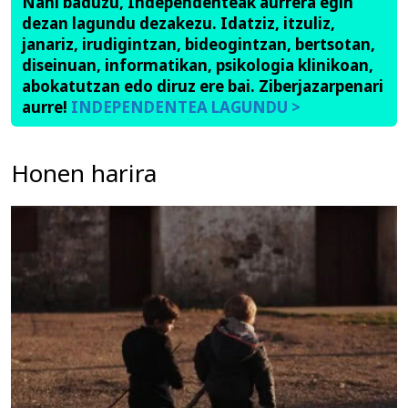
Nahi baduzu, Independenteak aurrera egin
dezan lagundu dezakezu. Idatziz, itzuliz,
janariz, irudigintzan, bideogintzan, bertsotan,
diseinuan, informatikan, psikologia klinikoan,
abokatutzan edo diruz ere bai. Ziberjazarpenari
aurre!
INDEPENDENTEA LAGUNDU >
Honen harira