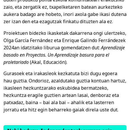
zaio, eta zergatik ez, txapelketaren batean aurkezteko
aukera badago are hobeto, inori axola gabe ikasi dutena
zer izan den eta ezagutzak finkatu dituzten ala ez.
Proiektuen bidezko ikasketak dakarrena ongi ulertzeko,
Olga García Fernández eta Enrique Galindo Ferrándezek
2024an idatzitako liburua gomendatzen dut:
Aprendizaje
basado en Proyectos. Un Aprendizaje basura para el
proletariado
(Akal, Educación).
Gurasoek eta irakasleok kezkatuta bizi dugu egoera
hau guztia. Ondorioz, azaldutako guztia kontuan hartuz,
ikasleen hezkuntzarako eskubidea bermatzeko,
hezkuntza eragile guztien artean lasai, denboraz eta
patxadaz, baina – bai ala bai – ahalik eta lasterren
jorratu eta hitz egin beharreko gaiak direla uste dut.