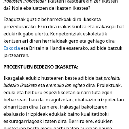
irakasten irakasteak
? Ikasten ikastearekin zer ikasten
da? Nola ebaluatzen da ikasten ikastea?
Ezagutzak guztiz beharrezkoak dira ikasketa
prozedurarako. Ezin dira irakaskuntza eta irakasgai bat
edukirik gabe ulertu. Konpetentziak eskoletatik
kentzen ari diren herrialdeak gero eta gehiago dira;
Eskozia
eta Britainia Handia esaterako, adibide batzuk
jartzearren.
PROIEKTUEN BIDEZKO IKASKETA:
Ikasgaiak edukiz hustearen beste adibide bat
proiektu
bidezko ikasketa
eta
eremuka lan egitea
dira. Proiektuak,
eduki eta helburu espezifikoetan oinarrituta egon
beharrean, hau da, ezagutzetan, ebaluazio irizpideetan
oinarritzen dira. Izan ere, irakasgai bakoitzaren
ebaluazio irizpideak edukiak baino kualitatiboki
eskuragarriagoak izaten dira. Berriro ere, edukien
hustearen beste modu garbi baten aurrean gaude.