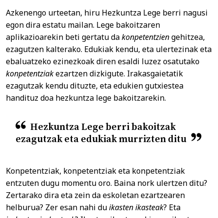
Azkenengo urteetan, hiru Hezkuntza Lege berri nagusi
egon dira estatu mailan. Lege bakoitzaren
aplikazioarekin beti gertatu da
konpetentzien
gehitzea,
ezagutzen kalterako. Edukiak kendu, eta ulertezinak eta
ebaluatzeko ezinezkoak diren esaldi luzez osatutako
konpetentziak
ezartzen dizkigute. Irakasgaietatik
ezagutzak kendu dituzte, eta edukien gutxiestea
handituz doa hezkuntza lege bakoitzarekin.
Hezkuntza Lege berri bakoitzak
ezagutzak eta edukiak murrizten ditu
Konpetentziak, konpetentziak eta konpetentziak
entzuten dugu momentu oro. Baina nork ulertzen ditu?
Zertarako dira eta zein da eskoletan ezartzearen
helburua? Zer esan nahi du
ikasten ikasteak
? Eta