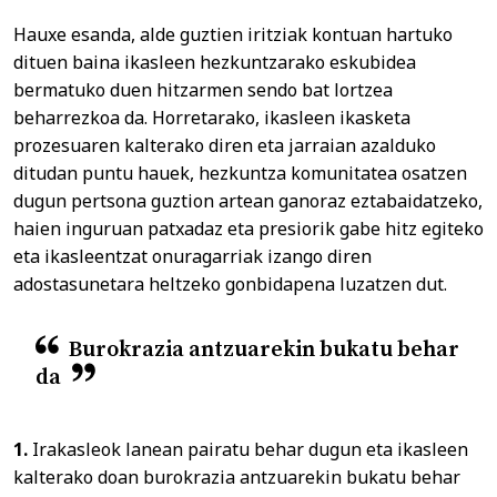
Hauxe esanda, alde guztien iritziak kontuan hartuko
dituen baina ikasleen hezkuntzarako eskubidea
bermatuko duen hitzarmen sendo bat lortzea
beharrezkoa da. Horretarako, ikasleen ikasketa
prozesuaren kalterako diren eta jarraian azalduko
ditudan puntu hauek, hezkuntza komunitatea osatzen
dugun pertsona guztion artean ganoraz eztabaidatzeko,
haien inguruan patxadaz eta presiorik gabe hitz egiteko
eta ikasleentzat onuragarriak izango diren
adostasunetara heltzeko gonbidapena luzatzen dut.
Burokrazia antzuarekin bukatu behar
da
1.
Irakasleok lanean pairatu behar dugun eta ikasleen
kalterako doan burokrazia antzuarekin bukatu behar