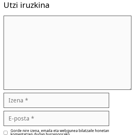
Utzi iruzkina
Iruzkina
Izena
E-
posta
Gorde nire izena, emaila eta webgunea bilatzaile honetan
komentatzen dudan hurrengorako.