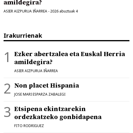
amildegira?
ASIER AIZPURUA IÑARREA
-
2026 abuztuak 4
Irakurrienak
Ezker abertzalea eta Euskal Herria
amildegira?
ASIER AIZPURUA IÑARREA
Non placet Hispania
JOSE MARI ESPARZA ZABALEGI
Etsipena ekintzarekin
ordezkatzeko gonbidapena
FITO RODRIGUEZ