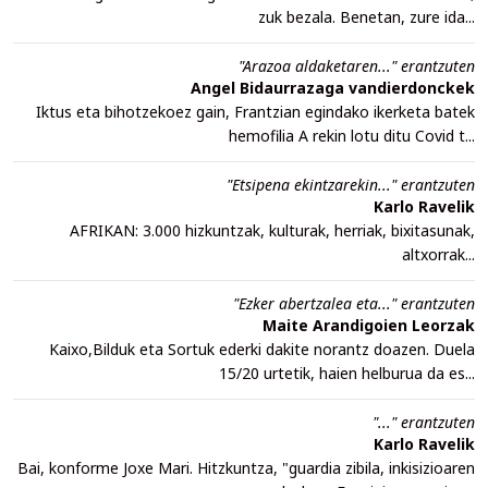
zuk bezala. Benetan, zure ida...
"Arazoa aldaketaren..." erantzuten
Angel Bidaurrazaga vandierdonckek
Iktus eta bihotzekoez gain, Frantzian egindako ikerketa batek
hemofilia A rekin lotu ditu Covid t...
"Etsipena ekintzarekin..." erantzuten
Karlo Ravelik
AFRIKAN: 3.000 hizkuntzak, kulturak, herriak, bixitasunak,
altxorrak...
"Ezker abertzalea eta..." erantzuten
Maite Arandigoien Leorzak
Kaixo,Bilduk eta Sortuk ederki dakite norantz doazen. Duela
15/20 urtetik, haien helburua da es...
"..." erantzuten
Karlo Ravelik
Bai, konforme Joxe Mari. Hitzkuntza, "guardia zibila, inkisizioaren