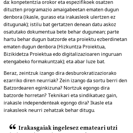
da: konpetentzia orokor eta espezifikoek osatzen
dituzten programazio amaigabeetan ematen dugun
denbora (ikasle, guraso eta irakasleok ulertzen ez
ditugunak); istilu bat gertatzen denean datu askoz
osatutako dokumentua bete behar dugunean; parte
hartu behar dugun batzorde eta proiektu ezberdinetan
ematen dugun denbora (Hizkuntza Proiektua,
Bizikidetza Proiektua edo digitalizazioaren inguruan
etengabeko formakuntzak); eta abar luze bat.
Beraz, zeintzuk izango dira desburokratizaziorako
ezarriko diren neurriak? Zein izango da sortu berri den
Batzordearen eginkizuna? Nortzuk egongo dira
batzorde horretan? Teknikari eta sindikatuez gain,
irakasle independenteak egongo dira? Ikasle eta
irakasleok neurri zehatzak behar ditugu.
Irakasgaiak ingelesez emateari utzi