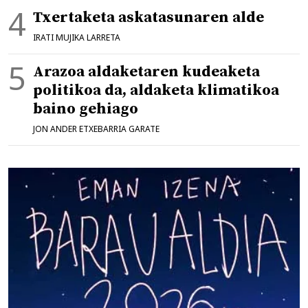
Txertaketa askatasunaren alde
IRATI MUJIKA LARRETA
Arazoa aldaketaren kudeaketa
politikoa da, aldaketa klimatikoa
baino gehiago
JON ANDER ETXEBARRIA GARATE