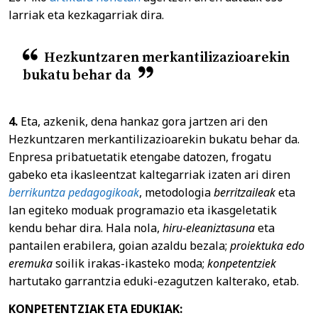
larriak eta kezkagarriak dira.
Hezkuntzaren merkantilizazioarekin
bukatu behar da
4.
Eta, azkenik, dena hankaz gora jartzen ari den
Hezkuntzaren merkantilizazioarekin bukatu behar da.
Enpresa pribatuetatik etengabe datozen, frogatu
gabeko eta ikasleentzat kaltegarriak izaten ari diren
berrikuntza pedagogikoak
, metodologia
berritzaileak
eta
lan egiteko moduak programazio eta ikasgeletatik
kendu behar dira. Hala nola,
hiru-eleaniztasuna
eta
pantailen erabilera, goian azaldu bezala;
proiektuka edo
eremuka
soilik irakas-ikasteko moda;
konpetentziek
hartutako garrantzia eduki-ezagutzen kalterako, etab.
KONPETENTZIAK ETA EDUKIAK: