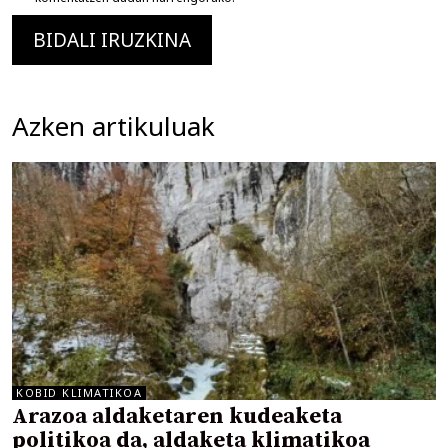
Azken artikuluak
KOBID KLIMATIKOA
Arazoa aldaketaren kudeaketa
politikoa da, aldaketa klimatikoa