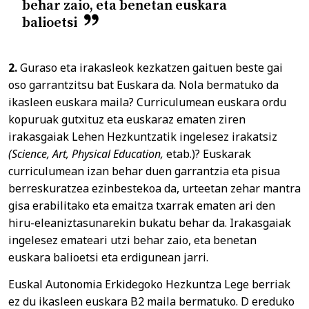
behar zaio, eta benetan euskara
balioetsi
2.
Guraso eta irakasleok kezkatzen gaituen beste gai
oso garrantzitsu bat Euskara da. Nola bermatuko da
ikasleen euskara maila? Curriculumean euskara ordu
kopuruak gutxituz eta euskaraz ematen ziren
irakasgaiak Lehen Hezkuntzatik ingelesez irakatsiz
(Science, Art, Physical Education,
etab.)? Euskarak
curriculumean izan behar duen garrantzia eta pisua
berreskuratzea ezinbestekoa da, urteetan zehar mantra
gisa erabilitako eta emaitza txarrak ematen ari den
hiru-eleaniztasunarekin bukatu behar da. Irakasgaiak
ingelesez emateari utzi behar zaio, eta benetan
euskara balioetsi eta erdigunean jarri.
Euskal Autonomia Erkidegoko Hezkuntza Lege berriak
ez du ikasleen euskara B2 maila bermatuko. D ereduko