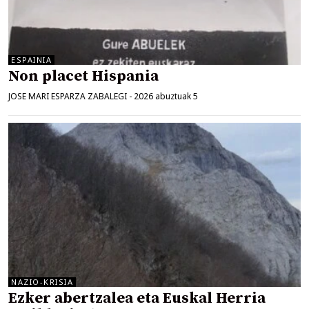
ESPAINIA
Non placet Hispania
JOSE MARI ESPARZA ZABALEGI
-
2026 abuztuak 5
NAZIO-KRISIA
Ezker abertzalea eta Euskal Herria