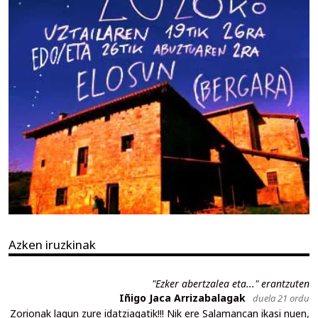
Azken iruzkinak
"Ezker abertzalea eta..." erantzuten
Iñigo Jaca Arrizabalagak
duela 21 ordu
Zorionak lagun zure idatziagatik!!! Nik ere Salamancan ikasi nuen,