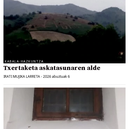
KABALA-HAZKUNTZA
Txertaketa askatasunaren alde
IRATI MUJIKA LARRETA
-
2026 abuztuak 6