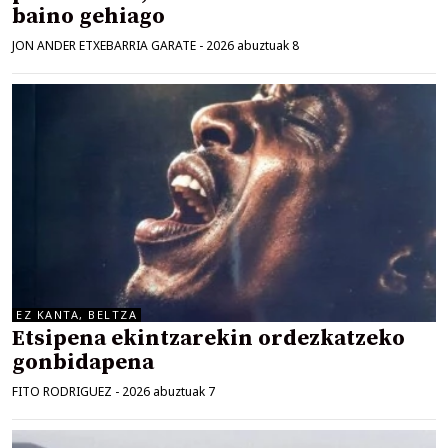
baino gehiago
JON ANDER ETXEBARRIA GARATE
-
2026 abuztuak 8
EZ KANTA, BELTZA
Etsipena ekintzarekin ordezkatzeko
gonbidapena
FITO RODRIGUEZ
-
2026 abuztuak 7