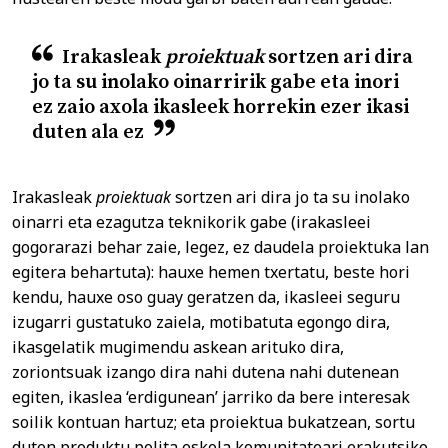
Irakasleak
proiektuak
sortzen ari dira
jo ta su inolako oinarririk gabe eta inori
ez zaio axola ikasleek horrekin ezer ikasi
duten ala ez
Irakasleak
proiektuak
sortzen ari dira jo ta su inolako
oinarri eta ezagutza teknikorik gabe (irakasleei
gogorarazi behar zaie, legez, ez daudela proiektuka lan
egitera behartuta): hauxe hemen txertatu, beste hori
kendu, hauxe oso guay geratzen da, ikasleei seguru
izugarri gustatuko zaiela, motibatuta egongo dira,
ikasgelatik mugimendu askean arituko dira,
zoriontsuak izango dira nahi dutena nahi dutenean
egiten, ikaslea ‘erdigunean’ jarriko da bere interesak
soilik kontuan hartuz; eta proiektua bukatzean, sortu
duten produktu polita eskola komunitateari erakutsiko