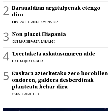
Baraualdian argitalpenak etengo
dira
IHINTZA TELLABIDE AMUNARRIZ
Non placet Hispania
JOSE MARI ESPARZA ZABALEGI
Txertaketa askatasunaren alde
IRATI MUJIKA LARRETA
Euskara azterketako zero borobilen
ondoren, galdera desberdinak
planteatu behar dira
OSKAR CABALLERO