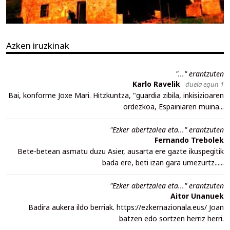
Azken iruzkinak
"..." erantzuten
Karlo Ravelik
duela egun 1
Bai, konforme Joxe Mari. Hitzkuntza, "guardia zibila, inkisizioaren
ordezkoa, Espainiaren muina...
"Ezker abertzalea eta..." erantzuten
Fernando Trebolek
Bete-betean asmatu duzu Asier, ausarta ere gazte ikuspegitik
bada ere, beti izan gara umezurtz......
"Ezker abertzalea eta..." erantzuten
Aitor Unanuek
Badira aukera ildo berriak. https://ezkernazionala.eus/ Joan
batzen edo sortzen herriz herri.