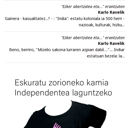
"Ezker abertzalea eta..." erantzuten
Karlo Ravelik
Gainera - kasualitatez...? - : "India": estatu koloniala ia 500 herri -
nazioak, kulturak, hizku...
"Ezker abertzalea eta..." erantzuten
Karlo Ravelik
Beno, berriro, "Mizelio sakona lurraren azpian dabil….".... Indiar
estatuan bezela: la...