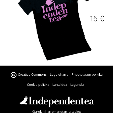
Creative Commons
Lege oharra
Pribatutasun politika
Cookie politika
Lantaldea
Lagundu
Gurekin harremanetan jartzeko: