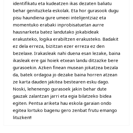
identifikatu eta kudeatzen ikas dezaten baliatu
behar genituzkela eskolak. Eta hor gurasook dugu
pisu haundiena gure umeei intelijentziaz eta
momentuko erabaki inprobisatuetan aurre
hausnarketa batez landutako jokabideak
erakusteko, logika erabiltzen erakusteko. Badakit
ez dela erreza, bizitzan ezer erreza ez den
bezelaxe. Irakasleak nahi duena esan lezake, baina
ikasleak ere gai hoiek etxean landu ditzazke bere
gurasoekin. Azken finean musean jokatzea bezala
da, batek ordagoa jo dezake baina horren atzean
ze karta dauden jakitea bestearen esku dago.
Noski, lehenengo gurasoek jakin behar dute
gauzak zalantzan jarri eta egia bilatzeko bidea
egiten. Pentsa ariketa hau eskola garaian ondo
egitea lortuko bagenu gero zenbat frutu emango
lituzken!!