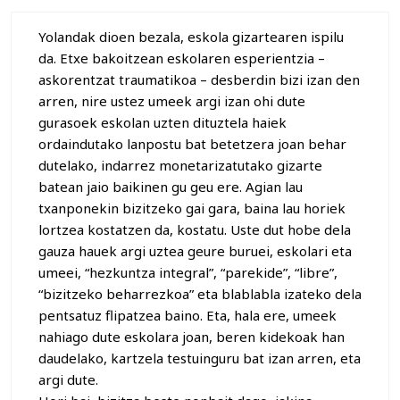
Yolandak dioen bezala, eskola gizartearen ispilu
da. Etxe bakoitzean eskolaren esperientzia –
askorentzat traumatikoa – desberdin bizi izan den
arren, nire ustez umeek argi izan ohi dute
gurasoek eskolan uzten dituztela haiek
ordaindutako lanpostu bat betetzera joan behar
dutelako, indarrez monetarizatutako gizarte
batean jaio baikinen gu geu ere. Agian lau
txanponekin bizitzeko gai gara, baina lau horiek
lortzea kostatzen da, kostatu. Uste dut hobe dela
gauza hauek argi uztea geure buruei, eskolari eta
umeei, “hezkuntza integral”, “parekide”, “libre”,
“bizitzeko beharrezkoa” eta blablabla izateko dela
pentsatuz flipatzea baino. Eta, hala ere, umeek
nahiago dute eskolara joan, beren kidekoak han
daudelako, kartzela testuinguru bat izan arren, eta
argi dute.