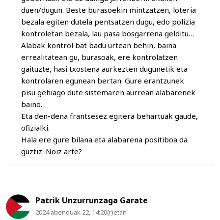
duen/dugun. Beste burasoekin mintzatzen, loteria
bezala egiten dutela pentsatzen dugu, edo polizia
kontroletan bezala, lau pasa bosgarrena gelditu…
Alabak kontrol bat badu urtean behin, baina
errealitatean gu, burasoak, ere kontrolatzen
gaituzte, hasi txostena aurkezten dugunetik eta
kontrolaren egunean bertan. Gure erantzunek
pisu gehiago dute sistemaren aurrean alabarenek
baino.
Eta den-dena frantsesez egitera behartuak gaude,
ofizialki.
Hala ere gure bilana eta alabarena positiboa da
guztiz. Noiz arte?
Patrik Unzurrunzaga Garate
2024 abenduak 22, 14:20(r)etan