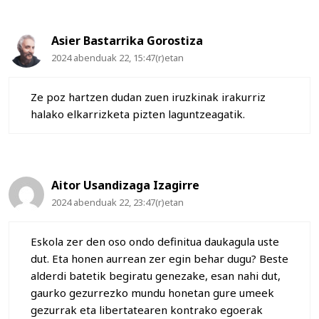
Asier Bastarrika Gorostiza
2024 abenduak 22, 15:47(r)etan
Ze poz hartzen dudan zuen iruzkinak irakurriz
halako elkarrizketa pizten laguntzeagatik.
Aitor Usandizaga Izagirre
2024 abenduak 22, 23:47(r)etan
Eskola zer den oso ondo definitua daukagula uste
dut. Eta honen aurrean zer egin behar dugu? Beste
alderdi batetik begiratu genezake, esan nahi dut,
gaurko gezurrezko mundu honetan gure umeek
gezurrak eta libertatearen kontrako egoerak