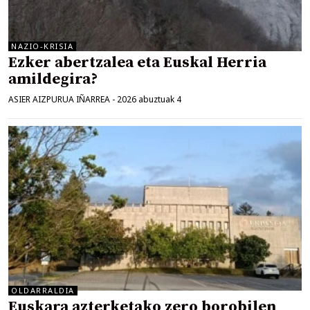
NAZIO-KRISIA
Ezker abertzalea eta Euskal Herria
amildegira?
ASIER AIZPURUA IÑARREA
-
2026 abuztuak 4
OLDARRALDIA
Euskara azterketako zero borobilen