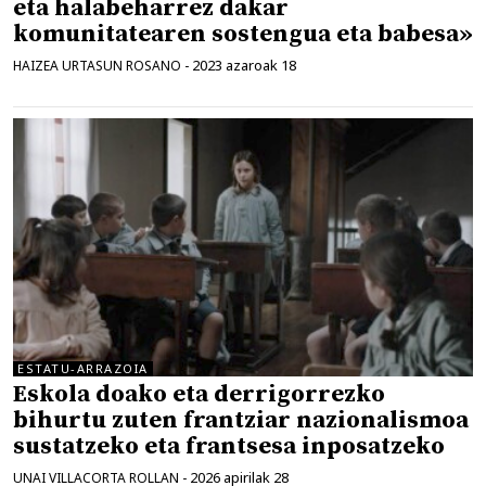
eta halabeharrez dakar
komunitatearen sostengua eta babesa»
2023 azaroak 18
HAIZEA URTASUN ROSANO
-
ESTATU-ARRAZOIA
Eskola doako eta derrigorrezko
bihurtu zuten frantziar nazionalismoa
sustatzeko eta frantsesa inposatzeko
2026 apirilak 28
UNAI VILLACORTA ROLLAN
-