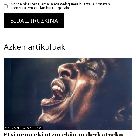
Gorde nire izena, emaila eta webgunea bilatzaile honetan
komentatzen dudan hurrengorako.
Azken artikuluak
EZ KANTA, BELTZA
Etsipena ekintzarekin ordezkatzeko