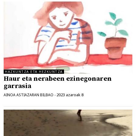
HAZKUNTZA ETA HEZKUNTZA
Haur eta nerabeen ezinegonaren
garrasia
2023 azaroak 8
AINOA ASTIAZARAN BILBAO
-