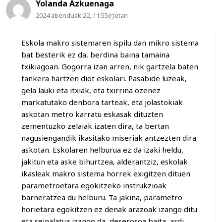
Yolanda Azkuenaga
2024 abenduak 22, 11:55(r)etan
Eskola makro sistemaren ispilu dan mikro sistema
bat besterik ez da, berdina baina tamaina
txikiagoan. Gogorra izan arren, nik gartzela baten
tankera hartzen diot eskolari. Pasabide luzeak,
gela lauki eta itxiak, eta txirrina ozenez
markatutako denbora tarteak, eta jolastokiak
askotan metro karratu eskasak dituzten
zementuzko zelaiak izaten dira, ta bertan
nagusiengandik ikasitako miseriak antzezten dira
askotan. Eskolaren helburua ez da izaki heldu,
jakitun eta aske bihurtzea, alderantziz, eskolak
ikasleak makro sistema horrek exigitzen dituen
parametroetara egokitzeko instrukzioak
barneratzea du helburu. Ta jakina, parametro
horietara egokitzen ez denak arazoak izango ditu
eta seinalatua izango da, deserosoa baita, ardi