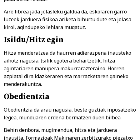
Aire librea jada jolasleku galdua da, eskolaren garro
luzeek jarduera fisikoa ariketa bihurtu dute eta jolasa
kirol, agindupeko lehiara mugatuz.
Isildu/Hitz egin
Hitza menderatzea da haurren adierazpena inausteko
aihotz nagusia. Isilik egotera behartzetik, hitza
agintariaren manupera makurrarazteraino. Horren
azpiatal dira idazkeraren eta marrazketaren gaineko
menderakuntza.
Obedientzia
Obedientzia da arau nagusia, beste guztiak inposatzeko
legea, munduaren ordena bermatzen duen bilbea.
Behin denbora, mugimendua, hitza eta jarduera
inausita, Formazioak Makinaren zerbitzurako piezatxo