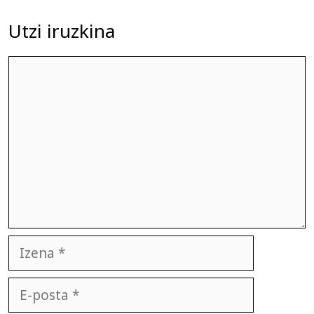
Utzi iruzkina
Iruzkina
Izena
E-
posta