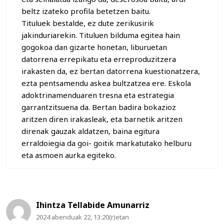
beltz izateko profila betetzen baitu.
Tituluek bestalde, ez dute zerikusirik
jakinduriarekin. Tituluen bilduma egitea hain
gogokoa dan gizarte honetan, liburuetan
datorrena errepikatu eta erreproduzitzera
irakasten da, ez bertan datorrena kuestionatzera,
ezta pentsamendu askea bultzatzea ere. Eskola
adoktrinamenduaren tresna eta estrategia
garrantzitsuena da. Bertan badira bokazioz
aritzen diren irakasleak, eta barnetik aritzen
direnak gauzak aldatzen, baina egitura
erraldoiegia da goi- goitik markatutako helburu
eta asmoen aurka egiteko.
Ihintza Tellabide Amunarriz
2024 abenduak 22, 13:20(r)etan