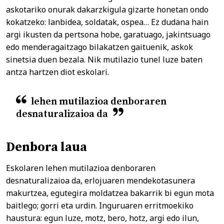
askotariko onurak dakarzkigula gizarte honetan ondo
kokatzeko: lanbidea, soldatak, ospea… Ez dudana hain
argi ikusten da pertsona hobe, garatuago, jakintsuago
edo menderagaitzago bilakatzen gaituenik, askok
sinetsia duen bezala. Nik mutilazio tunel luze baten
antza hartzen diot eskolari.
lehen mutilazioa denboraren
desnaturalizaioa da
Denbora laua
Eskolaren lehen mutilazioa denboraren
desnaturalizaioa da, erlojuaren mendekotasunera
makurtzea, egutegira moldatzea bakarrik bi egun mota
baitlego; gorri eta urdin. Inguruaren erritmoekiko
haustura: egun luze, motz, bero, hotz, argi edo ilun,