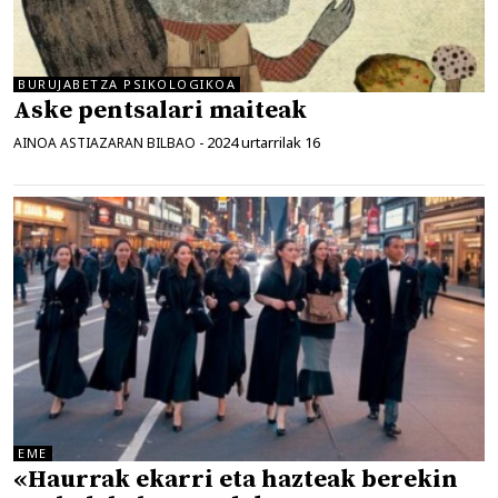
BURUJABETZA PSIKOLOGIKOA
Aske pentsalari maiteak
2024 urtarrilak 16
AINOA ASTIAZARAN BILBAO
-
EME
«Haurrak ekarri eta hazteak berekin