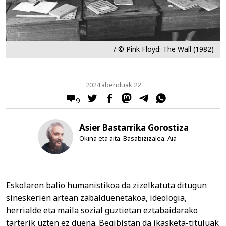
/ © Pink Floyd: The Wall (1982)
2024 abenduak 22
9
Asier Bastarrika Gorostiza
Okina eta aita. Basabizizalea. Aia
Eskolaren balio humanistikoa da zizelkatuta ditugun
sineskerien artean zabalduenetakoa, ideologia,
herrialde eta maila sozial guztietan eztabaidarako
tarterik uzten ez duena. Begibistan da ikasketa-tituluak