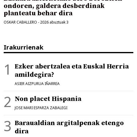
ondoren, galdera desberdinak
planteatu behar dira
OSKAR CABALLERO
-
2026 abuztuak 3
Irakurrienak
Ezker abertzalea eta Euskal Herria
amildegira?
ASIER AIZPURUA IÑARREA
Non placet Hispania
JOSE MARI ESPARZA ZABALEGI
Baraualdian argitalpenak etengo
dira