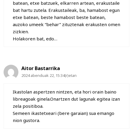
batean, etxe batzuek, elkarren artean, erakustaile
bat hartu zutela. Erakustaileak, ba, hamabost egun
etxe batean, beste hamabost beste batean,
auzoko umeek “behar” zituztenak erakusten omen
zizkien.
Holakoren bat, edo…
Aitor Bastarrika
2024 abenduak 22, 15:34(r)etan
Ikastolan aspertzen nintzen, eta hori orain baino
libreagoak ginela.Onartzen dut lagunak egitea izan
zela positiboa.
Semeen ikastetxeari (bere garaian) sua emango
nion gustora.