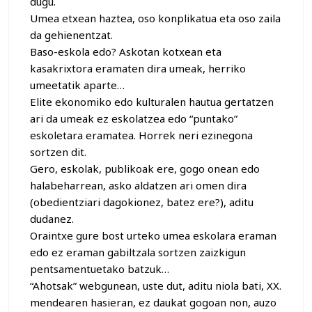
dugu.
Umea etxean haztea, oso konplikatua eta oso zaila
da gehienentzat.
Baso-eskola edo? Askotan kotxean eta
kasakrixtora eramaten dira umeak, herriko
umeetatik aparte…
Elite ekonomiko edo kulturalen hautua gertatzen
ari da umeak ez eskolatzea edo “puntako”
eskoletara eramatea. Horrek neri ezinegona
sortzen dit.
Gero, eskolak, publikoak ere, gogo onean edo
halabeharrean, asko aldatzen ari omen dira
(obedientziari dagokionez, batez ere?), aditu
dudanez.
Oraintxe gure bost urteko umea eskolara eraman
edo ez eraman gabiltzala sortzen zaizkigun
pentsamentuetako batzuk…
“Ahotsak” webgunean, uste dut, aditu niola bati, XX.
mendearen hasieran, ez daukat gogoan non, auzo