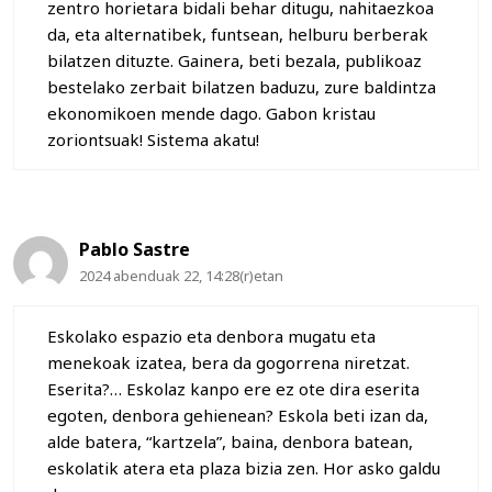
zentro horietara bidali behar ditugu, nahitaezkoa
da, eta alternatibek, funtsean, helburu berberak
bilatzen dituzte. Gainera, beti bezala, publikoaz
bestelako zerbait bilatzen baduzu, zure baldintza
ekonomikoen mende dago. Gabon kristau
zoriontsuak! Sistema akatu!
Pablo Sastre
2024 abenduak 22, 14:28(r)etan
Eskolako espazio eta denbora mugatu eta
menekoak izatea, bera da gogorrena niretzat.
Eserita?… Eskolaz kanpo ere ez ote dira eserita
egoten, denbora gehienean? Eskola beti izan da,
alde batera, “kartzela”, baina, denbora batean,
eskolatik atera eta plaza bizia zen. Hor asko galdu