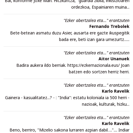
Bai, konforme Joxe Mari. Hitzkuntza, "guardia zibila, inkisizioaren
ordezkoa, Espainiaren muina...
"Ezker abertzalea eta..." erantzuten
Fernando Trebolek
Bete-betean asmatu duzu Asier, ausarta ere gazte ikuspegitik
bada ere, beti izan gara umezurtz......
"Ezker abertzalea eta..." erantzuten
Aitor Unanuek
Badira aukera ildo berriak. https://ezkernazionala.eus/ Joan
batzen edo sortzen herriz herri.
"Ezker abertzalea eta..." erantzuten
Karlo Ravelik
Gainera - kasualitatez...? - : "India": estatu koloniala ia 500 herri -
nazioak, kulturak, hizku...
"Ezker abertzalea eta..." erantzuten
Karlo Ravelik
Beno, berriro, "Mizelio sakona lurraren azpian dabil….".... Indiar