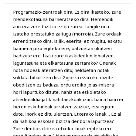
Programazio-zentroak dira. Ez dira ikasteko, zure
mendekotasuna barneratzeko dira. Hemendik
aurrera zure bizitza ez da zurea. Langile ona
izateko prestatuko zaitugu (morroia). Zure orduak
errenditzeko dira, isilik, eserita, ez mugitu, eskatu
baimena pixa egiteko ere, batzuetan ukatzen
badizute ere. Ikasi zure ikaskideekin lehiatzen,
laguntasuna eta elkartasuna zertarako? Onenak
nota hobeak ateratzen ditu; helduetan notak
soldata bihurtzen dira. Zigorra ezarriko dizute
obeditzen ez baduzu, ordu erdiko jolas-misera
hori lapurtuko dizute, nahiz eta eskoletako
atsedenaldiagatik nahitaezkoak izan, baina haurrei
beren eskubideak urratzen zaizkie, etsi egiten
dute, inork ez ditu ulertzen. Etxerako lanak… Ez al
da nahikoa eskolan bizitza denbora lapurtzea?
Zure denbora librea etxeko lanak egiteko ere
erabili behar duzu? Non geratzen da aisialdirako