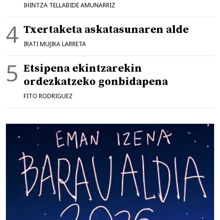
IHINTZA TELLABIDE AMUNARRIZ
Txertaketa askatasunaren alde
IRATI MUJIKA LARRETA
Etsipena ekintzarekin
ordezkatzeko gonbidapena
FITO RODRIGUEZ