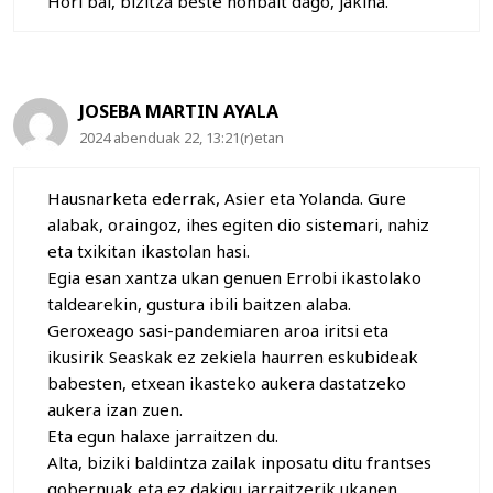
Hori bai, bizitza beste nonbait dago, jakina.
JOSEBA MARTIN AYALA
2024 abenduak 22, 13:21(r)etan
Hausnarketa ederrak, Asier eta Yolanda. Gure
alabak, oraingoz, ihes egiten dio sistemari, nahiz
eta txikitan ikastolan hasi.
Egia esan xantza ukan genuen Errobi ikastolako
taldearekin, gustura ibili baitzen alaba.
Geroxeago sasi-pandemiaren aroa iritsi eta
ikusirik Seaskak ez zekiela haurren eskubideak
babesten, etxean ikasteko aukera dastatzeko
aukera izan zuen.
Eta egun halaxe jarraitzen du.
Alta, biziki baldintza zailak inposatu ditu frantses
gobernuak eta ez dakigu jarraitzerik ukanen