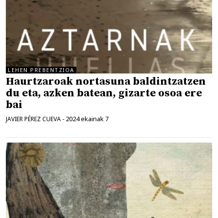
LEHEN PREBENTZIOA
Haurtzaroak nortasuna baldintzatzen
du eta, azken batean, gizarte osoa ere
bai
2024 ekainak 7
JAVIER PÉREZ CUEVA
-