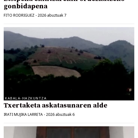
gonbidapena
FITO RODRIGUEZ
-
2026 abuztuak 7
KABALA-HAZKUNTZA
Txertaketa askatasunaren alde
IRATI MUJIKA LARRETA
-
2026 abuztuak 6