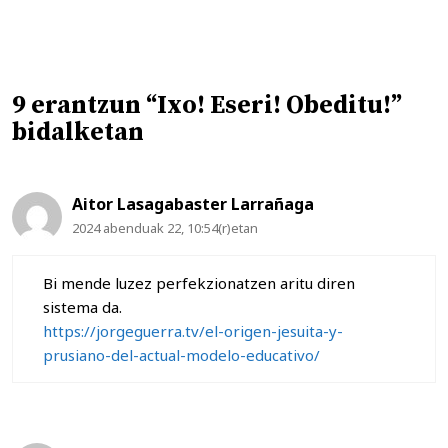
9 erantzun “Ixo! Eseri! Obeditu!”
bidalketan
Aitor Lasagabaster Larrañaga
2024 abenduak 22, 10:54(r)etan
Bi mende luzez perfekzionatzen aritu diren
sistema da.
https://jorgeguerra.tv/el-origen-jesuita-y-
prusiano-del-actual-modelo-educativo/