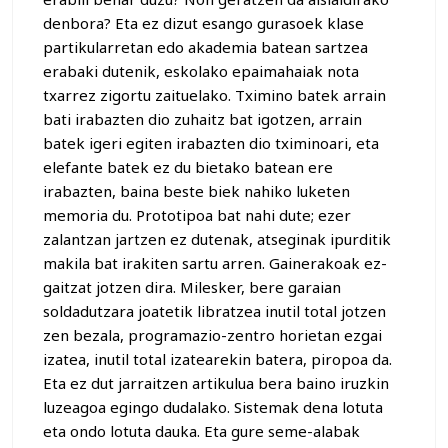
denbora? Eta ez dizut esango gurasoek klase
partikularretan edo akademia batean sartzea
erabaki dutenik, eskolako epaimahaiak nota
txarrez zigortu zaituelako. Tximino batek arrain
bati irabazten dio zuhaitz bat igotzen, arrain
batek igeri egiten irabazten dio tximinoari, eta
elefante batek ez du bietako batean ere
irabazten, baina beste biek nahiko luketen
memoria du. Prototipoa bat nahi dute; ezer
zalantzan jartzen ez dutenak, atseginak ipurditik
makila bat irakiten sartu arren. Gainerakoak ez-
gaitzat jotzen dira. Milesker, bere garaian
soldadutzara joatetik libratzea inutil total jotzen
zen bezala, programazio-zentro horietan ezgai
izatea, inutil total izatearekin batera, piropoa da.
Eta ez dut jarraitzen artikulua bera baino iruzkin
luzeagoa egingo dudalako. Sistemak dena lotuta
eta ondo lotuta dauka. Eta gure seme-alabak