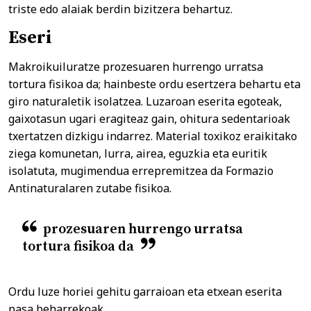
triste edo alaiak berdin bizitzera behartuz.
Eseri
Makroikuiluratze prozesuaren hurrengo urratsa
tortura fisikoa da; hainbeste ordu esertzera behartu eta
giro naturaletik isolatzea. Luzaroan eserita egoteak,
gaixotasun ugari eragiteaz gain, ohitura sedentarioak
txertatzen dizkigu indarrez. Material toxikoz eraikitako
ziega komunetan, lurra, airea, eguzkia eta euritik
isolatuta, mugimendua errepremitzea da Formazio
Antinaturalaren zutabe fisikoa.
prozesuaren hurrengo urratsa
tortura fisikoa da
Ordu luze horiei gehitu garraioan eta etxean eserita
pasa beharrekoak.