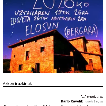
Azken iruzkinak
"..." erantzuten
Karlo Ravelik
duela 3 egun