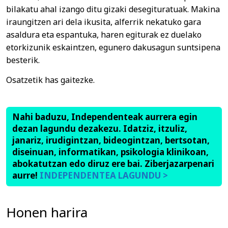
bilakatu ahal izango ditu gizaki desegituratuak. Makina
iraungitzen ari dela ikusita, alferrik nekatuko gara
asaldura eta espantuka, haren egiturak ez duelako
etorkizunik eskaintzen, egunero dakusagun suntsipena
besterik.
Osatzetik has gaitezke.
Nahi baduzu, Independenteak aurrera egin
dezan lagundu dezakezu. Idatziz, itzuliz,
janariz, irudigintzan, bideogintzan, bertsotan,
diseinuan, informatikan, psikologia klinikoan,
abokatutzan edo diruz ere bai. Ziberjazarpenari
aurre!
INDEPENDENTEA LAGUNDU >
Honen harira