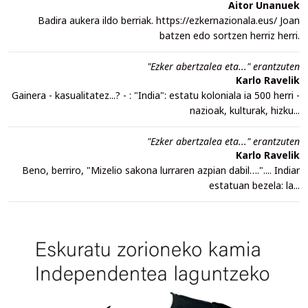
Aitor Unanuek
Badira aukera ildo berriak. https://ezkernazionala.eus/ Joan
batzen edo sortzen herriz herri.
"Ezker abertzalea eta..." erantzuten
Karlo Ravelik
Gainera - kasualitatez...? - : "India": estatu koloniala ia 500 herri -
nazioak, kulturak, hizku...
"Ezker abertzalea eta..." erantzuten
Karlo Ravelik
Beno, berriro, "Mizelio sakona lurraren azpian dabil….".... Indiar
estatuan bezela: la...