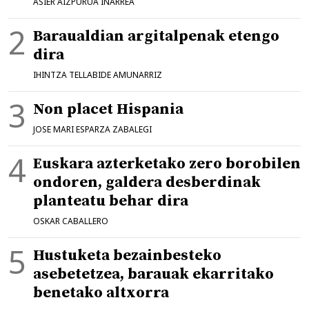
ASIER AIZPURUA IÑARREA
Baraualdian argitalpenak etengo
dira
IHINTZA TELLABIDE AMUNARRIZ
Non placet Hispania
JOSE MARI ESPARZA ZABALEGI
Euskara azterketako zero borobilen
ondoren, galdera desberdinak
planteatu behar dira
OSKAR CABALLERO
Hustuketa bezainbesteko
asebetetzea, barauak ekarritako
benetako altxorra