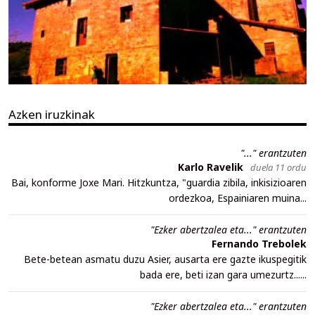
Azken iruzkinak
"..." erantzuten
Karlo Ravelik
duela 11 ordu
Bai, konforme Joxe Mari. Hitzkuntza, "guardia zibila, inkisizioaren
ordezkoa, Espainiaren muina...
"Ezker abertzalea eta..." erantzuten
Fernando Trebolek
Bete-betean asmatu duzu Asier, ausarta ere gazte ikuspegitik
bada ere, beti izan gara umezurtz......
"Ezker abertzalea eta..." erantzuten