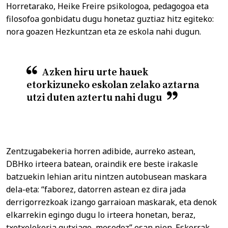
Horretarako, Heike Freire psikologoa, pedagogoa eta
filosofoa gonbidatu dugu honetaz guztiaz hitz egiteko:
nora goazen Hezkuntzan eta ze eskola nahi dugun.
Azken hiru urte hauek
etorkizuneko eskolan zelako aztarna
utzi duten aztertu nahi dugu
Zentzugabekeria horren adibide, aurreko astean,
DBHko irteera batean, oraindik ere beste irakasle
batzuekin lehian aritu nintzen autobusean maskara
dela-eta: “faborez, datorren astean ez dira jada
derrigorrezkoak izango garraioan maskarak, eta denok
elkarrekin egingo dugu lo irteera honetan, beraz,
txotxolokeria gutxiago, mesedez” esan nien. Eskerrak