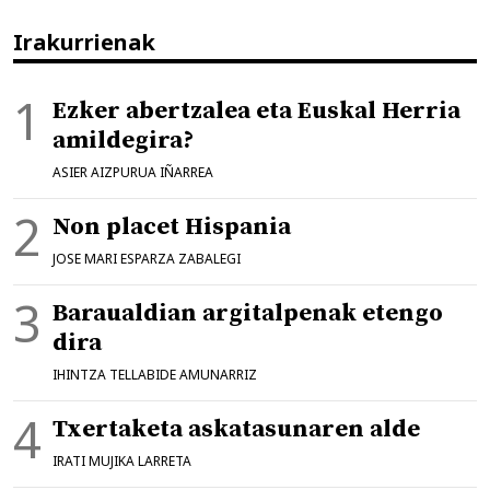
Irakurrienak
Ezker abertzalea eta Euskal Herria
amildegira?
ASIER AIZPURUA IÑARREA
Non placet Hispania
JOSE MARI ESPARZA ZABALEGI
Baraualdian argitalpenak etengo
dira
IHINTZA TELLABIDE AMUNARRIZ
Txertaketa askatasunaren alde
IRATI MUJIKA LARRETA