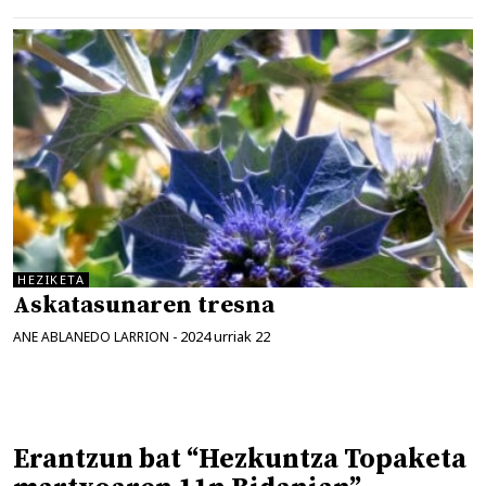
HEZIKETA
Askatasunaren tresna
2024 urriak 22
ANE ABLANEDO LARRION
-
Erantzun bat “Hezkuntza Topaketa