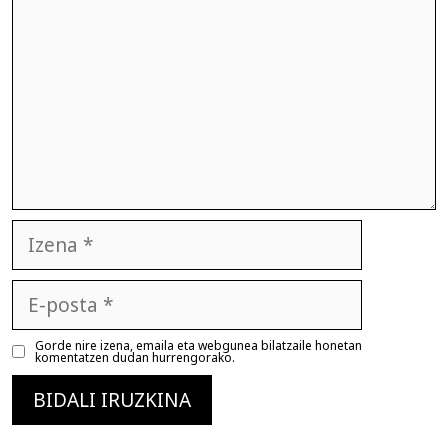
Izena
E-
posta
Gorde nire izena, emaila eta webgunea bilatzaile honetan
komentatzen dudan hurrengorako.