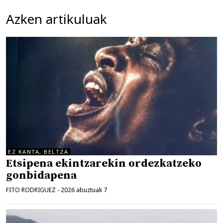
Azken artikuluak
EZ KANTA, BELTZA
Etsipena ekintzarekin ordezkatzeko
gonbidapena
FITO RODRIGUEZ
-
2026 abuztuak 7