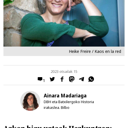
Heike Freire / Kaos en la red
2023 otsailak 15
1
Ainara Madariaga
DBH eta Batxilergoko Historia
irakaslea. Bilbo