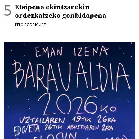
Etsipena ekintzarekin
ordezkatzeko gonbidapena
FITO RODRIGUEZ