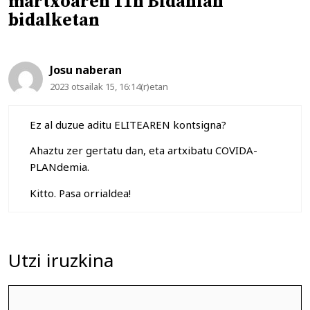
martxoaren 11n Bidanian”
bidalketan
Josu naberan
2023 otsailak 15, 16:14(r)etan
Ez al duzue aditu ELITEAREN kontsigna?
Ahaztu zer gertatu dan, eta artxibatu COVIDA-
PLANdemia.
Kitto. Pasa orrialdea!
Utzi iruzkina
Iruzkina