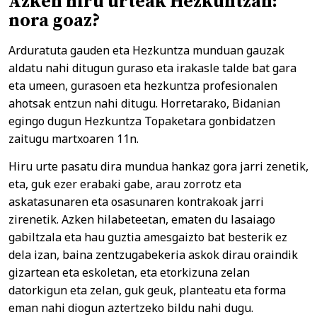
Azken hiru urteak Hezkuntzan:
nora goaz?
Arduratuta gauden eta Hezkuntza munduan gauzak
aldatu nahi ditugun guraso eta irakasle talde bat gara
eta umeen, gurasoen eta hezkuntza profesionalen
ahotsak entzun nahi ditugu. Horretarako, Bidanian
egingo dugun Hezkuntza Topaketara gonbidatzen
zaitugu martxoaren 11n.
Hiru urte pasatu dira mundua hankaz gora jarri zenetik,
eta, guk ezer erabaki gabe, arau zorrotz eta
askatasunaren eta osasunaren kontrakoak jarri
zirenetik. Azken hilabeteetan, ematen du lasaiago
gabiltzala eta hau guztia amesgaizto bat besterik ez
dela izan, baina zentzugabekeria askok dirau oraindik
gizartean eta eskoletan, eta etorkizuna zelan
datorkigun eta zelan, guk geuk, planteatu eta forma
eman nahi diogun aztertzeko bildu nahi dugu.