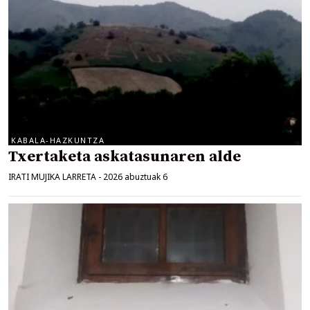
KABALA-HAZKUNTZA
Txertaketa askatasunaren alde
IRATI MUJIKA LARRETA
-
2026 abuztuak 6