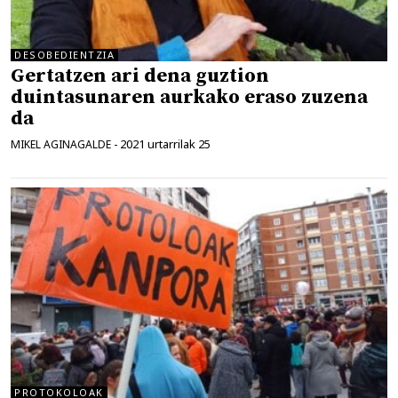
DESOBEDIENTZIA
Gertatzen ari dena guztion
duintasunaren aurkako eraso zuzena
da
2021 urtarrilak 25
MIKEL AGINAGALDE
-
PROTOKOLOAK