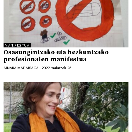
MANIFESTUA
Osasungintzako eta hezkuntzako
profesionalen manifestua
2022 maiatzak 26
AINARA MADARIAGA
-