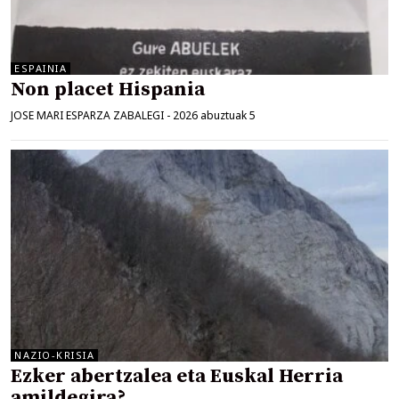
ESPAINIA
Non placet Hispania
JOSE MARI ESPARZA ZABALEGI
-
2026 abuztuak 5
NAZIO-KRISIA
Ezker abertzalea eta Euskal Herria
amildegira?