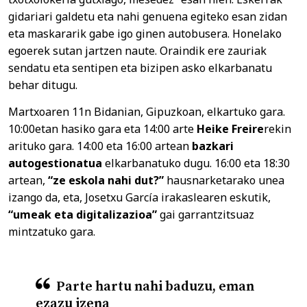
gidariari galdetu eta nahi genuena egiteko esan zidan
eta maskararik gabe igo ginen autobusera. Honelako
egoerek sutan jartzen naute. Oraindik ere zauriak
sendatu eta sentipen eta bizipen asko elkarbanatu
behar ditugu.
Martxoaren 11n Bidanian, Gipuzkoan, elkartuko gara.
10:00etan hasiko gara eta 14:00 arte
Heike Freire
rekin
arituko gara. 14:00 eta 16:00 artean
bazkari
autogestionatua
elkarbanatuko dugu. 16:00 eta 18:30
artean,
“ze eskola nahi dut?”
hausnarketarako unea
izango da, eta, Josetxu García irakaslearen eskutik,
“umeak eta digitalizazioa”
gai garrantzitsuaz
mintzatuko gara.
Parte hartu nahi baduzu, eman
ezazu izena