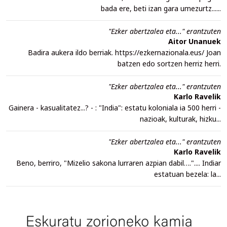
bada ere, beti izan gara umezurtz......
"Ezker abertzalea eta..." erantzuten
Aitor Unanuek
Badira aukera ildo berriak. https://ezkernazionala.eus/ Joan
batzen edo sortzen herriz herri.
"Ezker abertzalea eta..." erantzuten
Karlo Ravelik
Gainera - kasualitatez...? - : "India": estatu koloniala ia 500 herri -
nazioak, kulturak, hizku...
"Ezker abertzalea eta..." erantzuten
Karlo Ravelik
Beno, berriro, "Mizelio sakona lurraren azpian dabil….".... Indiar
estatuan bezela: la...