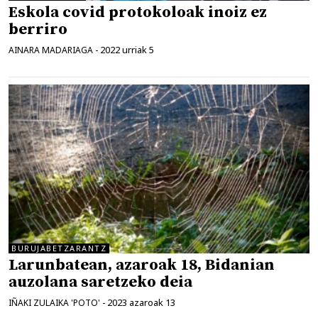
Eskola covid protokoloak inoiz ez
berriro
2022 urriak 5
AINARA MADARIAGA
-
BURUJABETZARANTZ
Larunbatean, azaroak 18, Bidanian
auzolana saretzeko deia
2023 azaroak 13
IÑAKI ZULAIKA 'POTO'
-