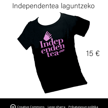
Creative Commons
Lege oharra
Pribatutasun politika