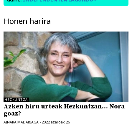
Honen harira
HEZKUNTZA
Azken hiru urteak Hezkuntzan… Nora
goaz?
2022 azaroak 26
AINARA MADARIAGA
-