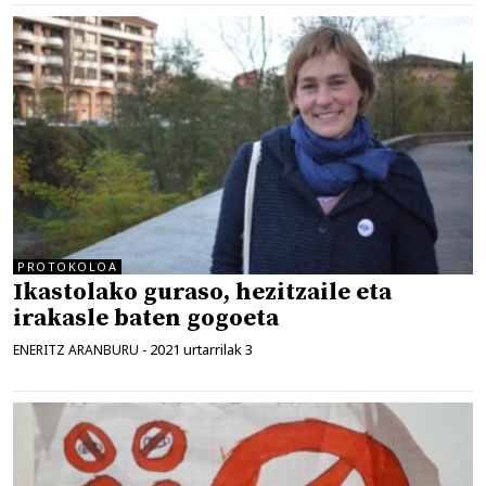
PROTOKOLOA
Ikastolako guraso, hezitzaile eta
irakasle baten gogoeta
2021 urtarrilak 3
ENERITZ ARANBURU
-