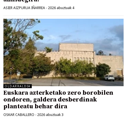
ASIER AIZPURUA IÑARREA
-
2026 abuztuak 4
OLDARRALDIA
Euskara azterketako zero borobilen
ondoren, galdera desberdinak
planteatu behar dira
OSKAR CABALLERO
-
2026 abuztuak 3