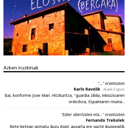
Azken iruzkinak
"..." erantzuten
Karlo Ravelik
duela 2 egun
Bai, konforme Joxe Mari. Hitzkuntza, "guardia zibila, inkisizioaren
ordezkoa, Espainiaren muina...
"Ezker abertzalea eta..." erantzuten
Fernando Trebolek
Bete-betean asmatu duzu Asier, ausarta ere gazte ikuspegitik