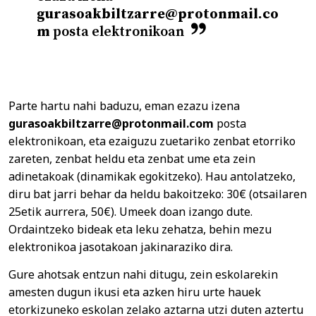
gurasoakbiltzarre@protonmail.co
m
posta elektronikoan
Parte hartu nahi baduzu, eman ezazu izena
gurasoakbiltzarre@protonmail.com
posta
elektronikoan, eta ezaiguzu zuetariko zenbat etorriko
zareten, zenbat heldu eta zenbat ume eta zein
adinetakoak (dinamikak egokitzeko). Hau antolatzeko,
diru bat jarri behar da heldu bakoitzeko: 30€ (otsailaren
25etik aurrera, 50€). Umeek doan izango dute.
Ordaintzeko bideak eta leku zehatza, behin mezu
elektronikoa jasotakoan jakinaraziko dira.
Gure ahotsak entzun nahi ditugu, zein eskolarekin
amesten dugun ikusi eta azken hiru urte hauek
etorkizuneko eskolan zelako aztarna utzi duten aztertu