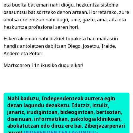
eta buelta bat eman nahi diogu, hezkuntza sistema
osasuntsu bat sortzeko denon artean. Horretarako, zure
ahotsa ere entzun nahi dugu, ume, gazte, ama, aita eta
hezkuntza profesional zaren hori.
Eskerrak eman nahi dizkiet topaketa hau maitasun
handiz antolatzen dabiltzan Diego, Josetxu, Iraide,
Andere eta Potori.
Martxoaren 11n ikusiko dugu elkar!
Nahi baduzu, Independenteak aurrera egin
dezan lagundu dezakezu. Idatziz, itzuliz,
janariz, irudigintzan, bideogintzan, bertsotan,
diseinuan, informatikan, psikologia klinikoan,
abokatutzan edo diruz ere bai. Ziberjazarpenari
aurre!
INDEPENDENTEA LAGUNDU >