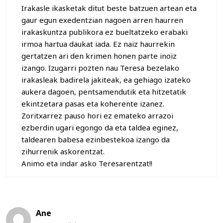
Irakasle ikasketak ditut beste batzuen artean eta
gaur egun exedentzian nagoen arren haurren
irakaskuntza publikora ez bueltatzeko erabaki
irmoa hartua daukat iada. Ez naiz haurrekin
gertatzen ari den krimen honen parte inoiz
izango. Izugarri pozten nau Teresa bezelako
irakasleak badirela jakiteak, ea gehiago izateko
aukera dagoen, pentsamendutik eta hitzetatik
ekintzetara pasas eta koherente izanez.
Zoritxarrez pauso hori ez emateko arrazoi
ezberdin ugari egongo da eta taldea eginez,
taldearen babesa ezinbestekoa izango da
zihurrenik askorentzat.
Animo eta indar asko Teresarentzat!!
Ane