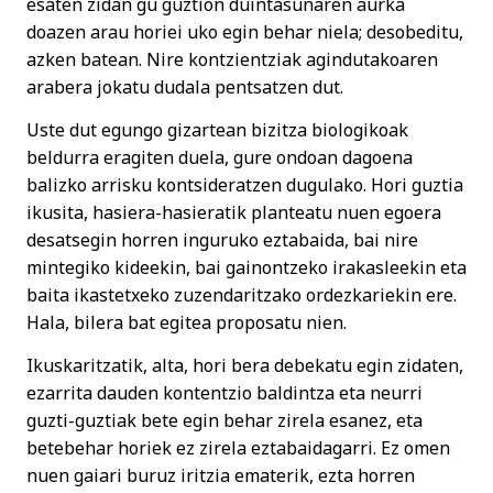
esaten zidan gu guztion duintasunaren aurka
doazen arau horiei uko egin behar niela; desobeditu,
azken batean. Nire kontzientziak agindutakoaren
arabera jokatu dudala pentsatzen dut.
Uste dut egungo gizartean bizitza biologikoak
beldurra eragiten duela, gure ondoan dagoena
balizko arrisku kontsideratzen dugulako. Hori guztia
ikusita, hasiera-hasieratik planteatu nuen egoera
desatsegin horren inguruko eztabaida, bai nire
mintegiko kideekin, bai gainontzeko irakasleekin eta
baita ikastetxeko zuzendaritzako ordezkariekin ere.
Hala, bilera bat egitea proposatu nien.
Ikuskaritzatik, alta, hori bera debekatu egin zidaten,
ezarrita dauden kontentzio baldintza eta neurri
guzti-guztiak bete egin behar zirela esanez, eta
betebehar horiek ez zirela eztabaidagarri. Ez omen
nuen gaiari buruz iritzia ematerik, ezta horren