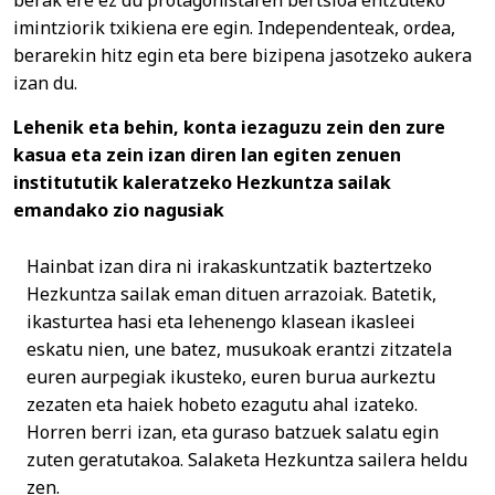
berak ere ez du protagonistaren bertsioa entzuteko
imintziorik txikiena ere egin. Independenteak, ordea,
berarekin hitz egin eta bere bizipena jasotzeko aukera
izan du.
Lehenik eta behin, konta iezaguzu zein den zure
kasua eta zein izan diren lan egiten zenuen
institututik kaleratzeko Hezkuntza sailak
emandako zio nagusiak
Hainbat izan dira ni irakaskuntzatik baztertzeko
Hezkuntza sailak eman dituen arrazoiak. Batetik,
ikasturtea hasi eta lehenengo klasean ikasleei
eskatu nien, une batez, musukoak erantzi zitzatela
euren aurpegiak ikusteko, euren burua aurkeztu
zezaten eta haiek hobeto ezagutu ahal izateko.
Horren berri izan, eta guraso batzuek salatu egin
zuten geratutakoa. Salaketa Hezkuntza sailera heldu
zen.