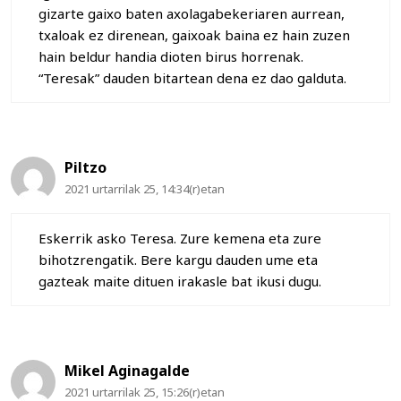
gizarte gaixo baten axolagabekeriaren aurrean,
txaloak ez direnean, gaixoak baina ez hain zuzen
hain beldur handia dioten birus horrenak.
“Teresak” dauden bitartean dena ez dao galduta.
Piltzo
2021 urtarrilak 25, 14:34(r)etan
Eskerrik asko Teresa. Zure kemena eta zure
bihotzrengatik. Bere kargu dauden ume eta
gazteak maite dituen irakasle bat ikusi dugu.
Mikel Aginagalde
2021 urtarrilak 25, 15:26(r)etan