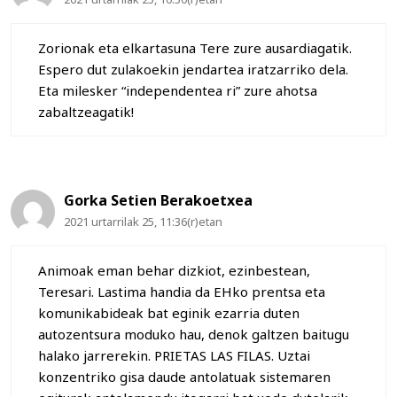
Zorionak eta elkartasuna Tere zure ausardiagatik.
Espero dut zulakoekin jendartea iratzarriko dela.
Eta milesker “independentea ri” zure ahotsa
zabaltzeagatik!
Gorka Setien Berakoetxea
2021 urtarrilak 25, 11:36(r)etan
Animoak eman behar dizkiot, ezinbestean,
Teresari. Lastima handia da EHko prentsa eta
komunikabideak bat eginik ezarria duten
autozentsura moduko hau, denok galtzen baitugu
halako jarrerekin. PRIETAS LAS FILAS. Uztai
konzentriko gisa daude antolatuak sistemaren