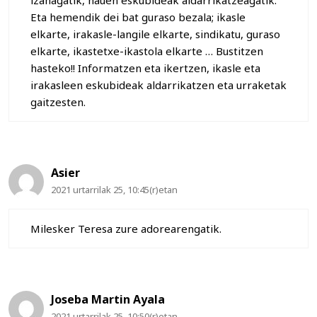
izanagatik, hauen eskubideak aldarrikatzeagatik.
Eta hemendik dei bat guraso bezala; ikasle
elkarte, irakasle-langile elkarte, sindikatu, guraso
elkarte, ikastetxe-ikastola elkarte … Bustitzen
hasteko!! Informatzen eta ikertzen, ikasle eta
irakasleen eskubideak aldarrikatzen eta urraketak
gaitzesten.
Asier
2021 urtarrilak 25, 10:45(r)etan
Milesker Teresa zure adorearengatik.
Joseba Martin Ayala
2021 urtarrilak 25, 10:50(r)etan