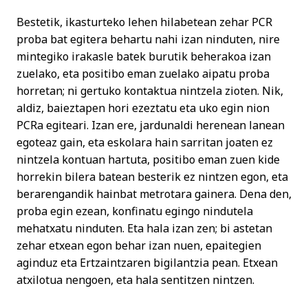
Bestetik, ikasturteko lehen hilabetean zehar PCR
proba bat egitera behartu nahi izan ninduten, nire
mintegiko irakasle batek burutik beherakoa izan
zuelako, eta positibo eman zuelako aipatu proba
horretan; ni gertuko kontaktua nintzela zioten. Nik,
aldiz, baieztapen hori ezeztatu eta uko egin nion
PCRa egiteari. Izan ere, jardunaldi herenean lanean
egoteaz gain, eta eskolara hain sarritan joaten ez
nintzela kontuan hartuta, positibo eman zuen kide
horrekin bilera batean besterik ez nintzen egon, eta
berarengandik hainbat metrotara gainera. Dena den,
proba egin ezean, konfinatu egingo nindutela
mehatxatu ninduten. Eta hala izan zen; bi astetan
zehar etxean egon behar izan nuen, epaitegien
aginduz eta Ertzaintzaren bigilantzia pean. Etxean
atxilotua nengoen, eta hala sentitzen nintzen.