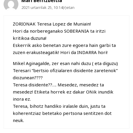
Mari Berrizbeitia
2021 urtarrilak 25, 10:14(r)etan
ZORIONAK Teresa Lopez de Muniain!
Hori da norbereganako SOBERANIA ta iritzi
kritikoa duzuna!
Eskerrik asko benetan zure egoera hain garbi ta
zuzen erakusteagatik! Hori da INDARRA hori!
Mikel Aginagalde, zer esan nahi duzu ( eta diguzu)
Teresari “bertsio ofizialaren disidente zaretenok”
diozunean????
Teresa disidente??…. Mesedez, mesedez ta
mesedez! Etiketa horrek ez dakar ONik inundik
inora ez.
Teresa, bihotz handiko iralasle duin, justu ta
koherentziaz betetako pertsona sentitzen dot
neuk.