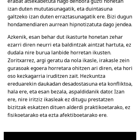
erabat atsekabetuta nago denbora guzti honetan
izan duten mututasunagatik, eta duintasuna
galtzeko izan duten erraztasunagatik ere. Bizi dugun
hondamendiaren aurrean hipnotizatuta dago jendea.
Azkenik, esan behar dut ikasturte honetan zehar
ezarri diren neurri eta baldintzak aintzat hartuta, ez
dudala nire burua lanbide horretan ikusten.
Zoritxarrez, argi geratu da nola ikasle, irakasle zein
gurasoak egoera horretara ohitzen ari diren, eta hori
oso kezkagarria iruditzen zait. Hezkuntza
ereduarekin daukadan desadostasuna eta konfliktoa,
hala ere, eta esan bezala, aspaldidanik dator. Izan
ere, nire iritziz ikasleak ez ditugu prestatzen
bizitzak eskatzen dituen alderdi praktikoetarako, ez
fisikoetarako eta ezta afektiboetarako ere.