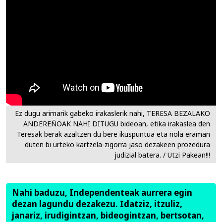
Ez dugu arimarik gabeko irakaslerik nahi, TERESA BEZALAKO
ANDEREÑOAK NAHI DITUGU bideoan, etika irakaslea den
Teresak berak azaltzen du bere ikuspuntua eta nola eraman
duten bi urteko kartzela-zigorra jaso dezakeen prozedura
judizial batera. / Utzi Pakean!!!
Nahi baduzu, Independenteak aurrera egin
dezan lagundu dezakezu. Idatziz, itzuliz,
janariz, irudigintzan, bideogintzan, bertsotan,