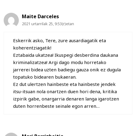
Maite Darceles
2021 urtarrilak 25, 9:53(r)etan
Eskerrik asko, Tere, zure ausardiagatik eta
koherentziagatik!
Eztabaida ukatzea! Ikuspegi desberdina daukana
kriminalizatzea! Argi dago modu horretako
jarrerei bidea uzten badiegu gauza onik ez dugula
topatuko bidearen bukaeran.
Ez dut ulertzen hainbeste eta hainbeste jendek
itsu-itsuan nola onartzen duen hori dena, kritika
izpirik gabe, onargarria denaren langa igarotzen
duten horrenbeste seinale egon arren…