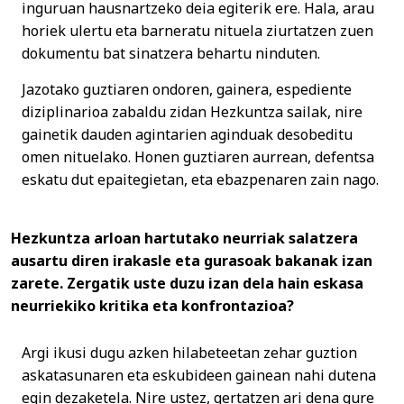
inguruan hausnartzeko deia egiterik ere. Hala, arau
horiek ulertu eta barneratu nituela ziurtatzen zuen
dokumentu bat sinatzera behartu ninduten.
Jazotako guztiaren ondoren, gainera, espediente
diziplinarioa zabaldu zidan Hezkuntza sailak, nire
gainetik dauden agintarien aginduak desobeditu
omen nituelako. Honen guztiaren aurrean, defentsa
eskatu dut epaitegietan, eta ebazpenaren zain nago.
Hezkuntza arloan hartutako neurriak salatzera
ausartu diren irakasle eta gurasoak bakanak izan
zarete. Zergatik uste duzu izan dela hain eskasa
neurriekiko kritika eta konfrontazioa?
Argi ikusi dugu azken hilabeteetan zehar guztion
askatasunaren eta eskubideen gainean nahi dutena
egin dezaketela. Nire ustez, gertatzen ari dena gure