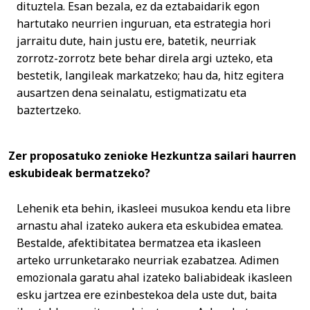
dituztela. Esan bezala, ez da eztabaidarik egon
hartutako neurrien inguruan, eta estrategia hori
jarraitu dute, hain justu ere, batetik, neurriak
zorrotz-zorrotz bete behar direla argi uzteko, eta
bestetik, langileak markatzeko; hau da, hitz egitera
ausartzen dena seinalatu, estigmatizatu eta
baztertzeko.
Zer proposatuko zenioke Hezkuntza sailari haurren
eskubideak bermatzeko?
Lehenik eta behin, ikasleei musukoa kendu eta libre
arnastu ahal izateko aukera eta eskubidea ematea.
Bestalde, afektibitatea bermatzea eta ikasleen
arteko urrunketarako neurriak ezabatzea. Adimen
emozionala garatu ahal izateko baliabideak ikasleen
esku jartzea ere ezinbestekoa dela uste dut, baita