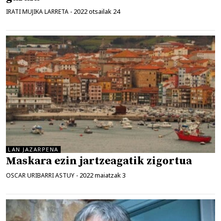
2022 otsailak 24
IRATI MUJIKA LARRETA
-
LAN JAZARPENA
Maskara ezin jartzeagatik zigortua
2022 maiatzak 3
OSCAR URIBARRI ASTUY
-