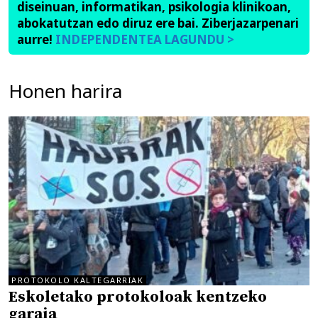
diseinuan, informatikan, psikologia klinikoan,
abokatutzan edo diruz ere bai. Ziberjazarpenari
aurre!
INDEPENDENTEA LAGUNDU >
Honen harira
PROTOKOLO KALTEGARRIAK
Eskoletako protokoloak kentzeko
garaia