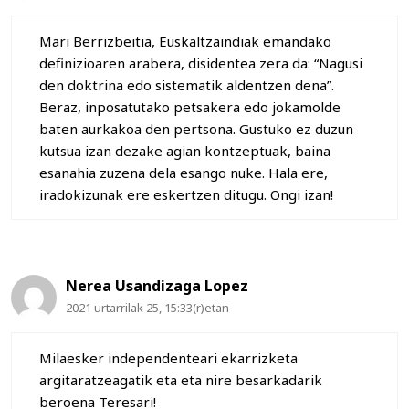
Mari Berrizbeitia, Euskaltzaindiak emandako
definizioaren arabera, disidentea zera da: “Nagusi
den doktrina edo sistematik aldentzen dena”.
Beraz, inposatutako petsakera edo jokamolde
baten aurkakoa den pertsona. Gustuko ez duzun
kutsua izan dezake agian kontzeptuak, baina
esanahia zuzena dela esango nuke. Hala ere,
iradokizunak ere eskertzen ditugu. Ongi izan!
Nerea Usandizaga Lopez
2021 urtarrilak 25, 15:33(r)etan
Milaesker independenteari ekarrizketa
argitaratzeagatik eta eta nire besarkadarik
beroena Teresari!