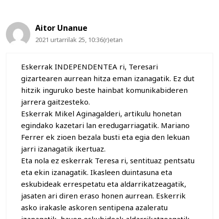
Aitor Unanue
2021 urtarrilak 25, 10:36(r)etan
Eskerrak INDEPENDENTEA ri, Teresari
gizartearen aurrean hitza eman izanagatik. Ez dut
hitzik inguruko beste hainbat komunikabideren
jarrera gaitzesteko.
Eskerrak Mikel Aginagalderi, artikulu honetan
egindako kazetari lan eredugarriagatik. Mariano
Ferrer ek zioen bezala busti eta egia den lekuan
jarri izanagatik ikertuaz.
Eta nola ez eskerrak Teresa ri, sentituaz pentsatu
eta ekin izanagatik. Ikasleen duintasuna eta
eskubideak errespetatu eta aldarrikatzeagatik,
jasaten ari diren eraso honen aurrean. Eskerrik
asko irakasle askoren sentipena azaleratu