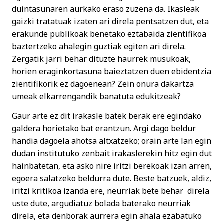
duintasunaren aurkako eraso zuzena da. Ikasleak
gaizki tratatuak izaten ari direla pentsatzen dut, eta
erakunde publikoak benetako eztabaida zientifikoa
baztertzeko ahalegin guztiak egiten ari direla.
Zergatik jarri behar dituzte haurrek musukoak,
horien eraginkortasuna baieztatzen duen ebidentzia
zientifikorik ez dagoenean? Zein onura dakartza
umeak elkarrengandik banatuta edukitzeak?
Gaur arte ez dit irakasle batek berak ere egindako
galdera horietako bat erantzun. Argi dago beldur
handia dagoela ahotsa altxatzeko; orain arte lan egin
dudan institutuko zenbait irakaslerekin hitz egin dut
hainbatetan, eta asko nire iritzi berekoak izan arren,
egoera salatzeko beldurra dute. Beste batzuek, aldiz,
iritzi kritikoa izanda ere, neurriak bete behar direla
uste dute, argudiatuz bolada baterako neurriak
direla, eta denborak aurrera egin ahala ezabatuko