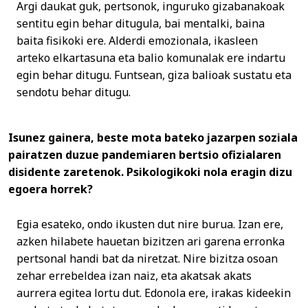
Argi daukat guk, pertsonok, inguruko gizabanakoak
sentitu egin behar ditugula, bai mentalki, baina
baita fisikoki ere. Alderdi emozionala, ikasleen
arteko elkartasuna eta balio komunalak ere indartu
egin behar ditugu. Funtsean, giza balioak sustatu eta
sendotu behar ditugu.
Isunez gainera, beste mota bateko jazarpen soziala
pairatzen duzue pandemiaren bertsio ofizialaren
disidente zaretenok. Psikologikoki nola eragin dizu
egoera horrek?
Egia esateko, ondo ikusten dut nire burua. Izan ere,
azken hilabete hauetan bizitzen ari garena erronka
pertsonal handi bat da niretzat. Nire bizitza osoan
zehar errebeldea izan naiz, eta akatsak akats
aurrera egitea lortu dut. Edonola ere, irakas kideekin