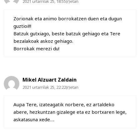
2021 urtarrilak 25, 18:55(r)etan
Zorionak eta animo borrokatzen duen eta dugun
guztioi!!!
Batzuk gutxiago, beste batzuk gehiago eta Tere
bezalakoak askoz gehiago.
Borrokak merezi du!
Mikel Alzuart Zaldain
2021 urtarrilak 25, 22:22(r)etan
Aupa Tere, izateagatik norbere, ez artaldeko
abere, hezkuntzan gizalege eta ez bortxaren lege,
askatasuna xede….