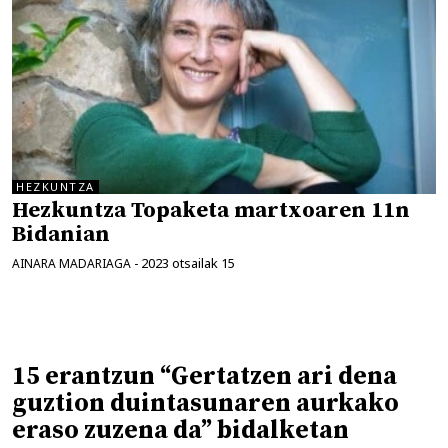
HEZKUNTZA
Hezkuntza Topaketa martxoaren 11n
Bidanian
2023 otsailak 15
AINARA MADARIAGA
-
15 erantzun “Gertatzen ari dena
guztion duintasunaren aurkako
eraso zuzena da” bidalketan