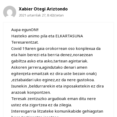
Xabier Otegi Ariztondo
2021 urtarrilak 27, 8:42(r)etan
Aupa egunON!!
Hasteko animo pila eta ELKARTASUNA
Teresarentzat.
Covid 19aren gaia orokorrean oso konplexua da
eta hain berezi eta berria denez,noraezean
gabiltza asko eta asko,tartean agintariak.
Askoren jarrera,agindutako denari amen
egiten(eta emaitzak ez dira uste bezain onak)
,eztabaidari uko eginez,ez da nere gustokoa.
Isunekin ,beldurrarekin eta inposaketekin ez dira
arazoak konpontzen.
Teresak zentzuzko argudioak eman ditu nere
ustez eta zigortzea ez da zilegia.
Interesgarria litzateke komunikabide gehiagotan