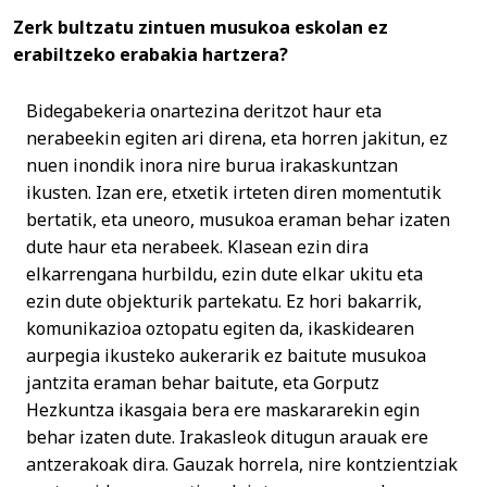
Zerk bultzatu zintuen musukoa eskolan ez
erabiltzeko erabakia hartzera?
Bidegabekeria onartezina deritzot haur eta
nerabeekin egiten ari direna, eta horren jakitun, ez
nuen inondik inora nire burua irakaskuntzan
ikusten. Izan ere, etxetik irteten diren momentutik
bertatik, eta uneoro, musukoa eraman behar izaten
dute haur eta nerabeek. Klasean ezin dira
elkarrengana hurbildu, ezin dute elkar ukitu eta
ezin dute objekturik partekatu. Ez hori bakarrik,
komunikazioa oztopatu egiten da, ikaskidearen
aurpegia ikusteko aukerarik ez baitute musukoa
jantzita eraman behar baitute, eta Gorputz
Hezkuntza ikasgaia bera ere maskararekin egin
behar izaten dute. Irakasleok ditugun arauak ere
antzerakoak dira. Gauzak horrela, nire kontzientziak