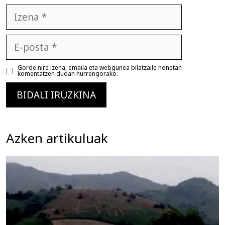
Izena
E-
posta
Gorde nire izena, emaila eta webgunea bilatzaile honetan
komentatzen dudan hurrengorako.
Azken artikuluak