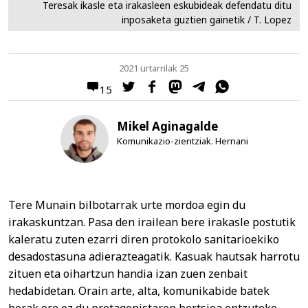
Teresak ikasle eta irakasleen eskubideak defendatu ditu
inposaketa guztien gainetik / T. Lopez
2021 urtarrilak 25
15
Mikel Aginagalde
Komunikazio-zientziak. Hernani
Tere Munain bilbotarrak urte mordoa egin du
irakaskuntzan. Pasa den irailean bere irakasle postutik
kaleratu zuten ezarri diren protokolo sanitarioekiko
desadostasuna adierazteagatik. Kasuak hautsak harrotu
zituen eta oihartzun handia izan zuen zenbait
hedabidetan. Orain arte, alta, komunikabide batek