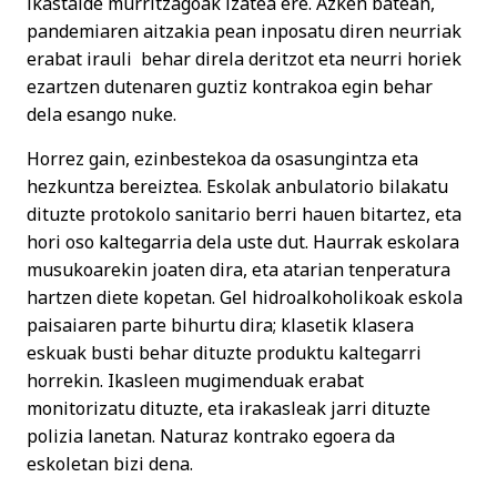
ikastalde murritzagoak izatea ere. Azken batean,
pandemiaren aitzakia pean inposatu diren neurriak
erabat irauli behar direla deritzot eta neurri horiek
ezartzen dutenaren guztiz kontrakoa egin behar
dela esango nuke.
Horrez gain, ezinbestekoa da osasungintza eta
hezkuntza bereiztea. Eskolak anbulatorio bilakatu
dituzte protokolo sanitario berri hauen bitartez, eta
hori oso kaltegarria dela uste dut. Haurrak eskolara
musukoarekin joaten dira, eta atarian tenperatura
hartzen diete kopetan. Gel hidroalkoholikoak eskola
paisaiaren parte bihurtu dira; klasetik klasera
eskuak busti behar dituzte produktu kaltegarri
horrekin. Ikasleen mugimenduak erabat
monitorizatu dituzte, eta irakasleak jarri dituzte
polizia lanetan. Naturaz kontrako egoera da
eskoletan bizi dena.