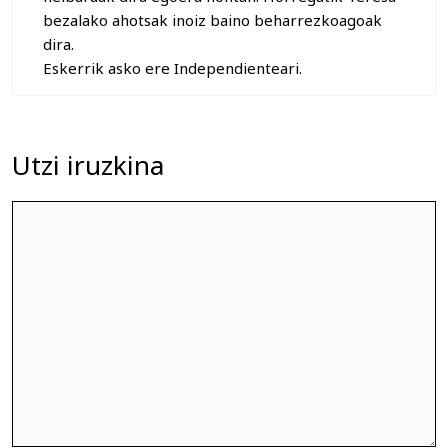
bezalako ahotsak inoiz baino beharrezkoagoak
dira.
Eskerrik asko ere Independienteari.
Utzi iruzkina
Iruzkina