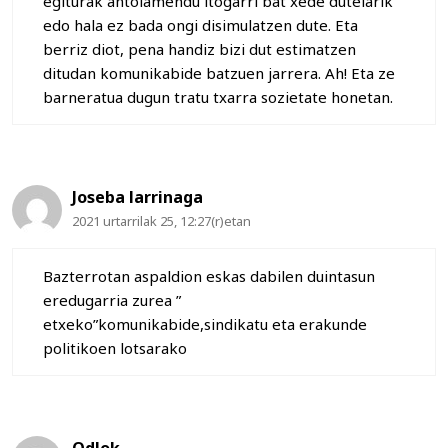
egiturak antolamendu itogarri bat xede dutelarik
edo hala ez bada ongi disimulatzen dute. Eta
berriz diot, pena handiz bizi dut estimatzen
ditudan komunikabide batzuen jarrera. Ah! Eta ze
barneratua dugun tratu txarra sozietate honetan.
Joseba larrinaga
2021 urtarrilak 25, 12:27(r)etan
Bazterrotan aspaldion eskas dabilen duintasun
eredugarria zurea ”
etxeko”komunikabide,sindikatu eta erakunde
politikoen lotsarako