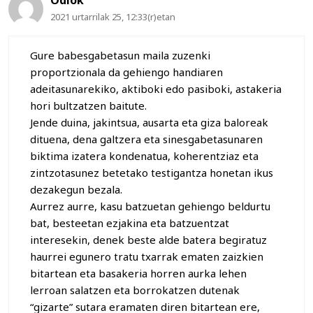
Odlok
2021 urtarrilak 25, 12:33(r)etan
Gure babesgabetasun maila zuzenki
proportzionala da gehiengo handiaren
adeitasunarekiko, aktiboki edo pasiboki, astakeria
hori bultzatzen baitute.
Jende duina, jakintsua, ausarta eta giza baloreak
dituena, dena galtzera eta sinesgabetasunaren
biktima izatera kondenatua, koherentziaz eta
zintzotasunez betetako testigantza honetan ikus
dezakegun bezala.
Aurrez aurre, kasu batzuetan gehiengo beldurtu
bat, besteetan ezjakina eta batzuentzat
interesekin, denek beste alde batera begiratuz
haurrei egunero tratu txarrak ematen zaizkien
bitartean eta basakeria horren aurka lehen
lerroan salatzen eta borrokatzen dutenak
“gizarte” sutara eramaten diren bitartean ere,