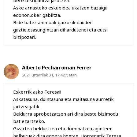
bere testigantza jasotzea.
Aske arnasteko eskubidea ukatzen bazaigu
edonon,oker gabiltza.
Bide batez animoak gaixorik dauden
guztie,osasungintzan dihardutenei eta eutsi
bizipozari.
Alberto Pecharroman Ferrer
2021 urtarrilak 31, 17:42(r)etan
Eskerrik asko Teresa!!
Askatasuna, duintasuna eta maitasuna aurretik
jartzeagatik.
Beldurra aprobetzatzen ari dira beste bizimodu
bat ezartzeko.
Gizartea beldurtzea eta dominatzea aginteen
helburuak dira egoera hontan. Horregatik Teresa