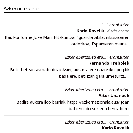
Azken iruzkinak
"..." erantzuten
Karlo Ravelik
duela 2 egun
Bai, konforme Joxe Mari. Hitzkuntza, "guardia zibila, inkisizioaren
ordezkoa, Espainiaren muina...
"Ezker abertzalea eta..." erantzuten
Fernando Trebolek
Bete-betean asmatu duzu Asier, ausarta ere gazte ikuspegitik
bada ere, beti izan gara umezurtz......
"Ezker abertzalea eta..." erantzuten
Aitor Unanuek
Badira aukera ildo berriak. https://ezkernazionala.eus/ Joan
batzen edo sortzen herriz herri.
"Ezker abertzalea eta..." erantzuten
Karlo Ravelik