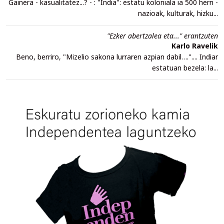
Gainera - kasualitatez...? - : "India": estatu koloniala ia 500 herri -
nazioak, kulturak, hizku...
"Ezker abertzalea eta..." erantzuten
Karlo Ravelik
Beno, berriro, "Mizelio sakona lurraren azpian dabil….".... Indiar
estatuan bezela: la...