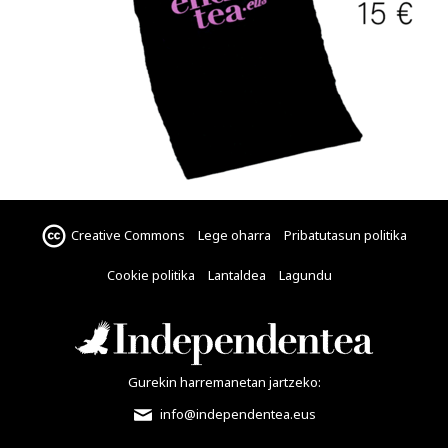
Creative Commons
Lege oharra
Pribatutasun politika
Cookie politika
Lantaldea
Lagundu
Gurekin harremanetan jartzeko:
info@independentea.eus