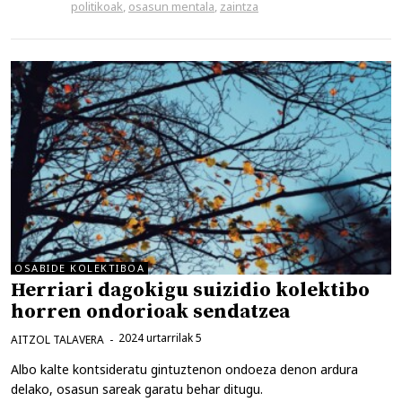
politikoak
,
osasun mentala
,
zaintza
OSABIDE KOLEKTIBOA
Herriari dagokigu suizidio kolektibo
horren ondorioak sendatzea
2024 urtarrilak 5
AITZOL TALAVERA
Albo kalte kontsideratu gintuztenon ondoeza denon ardura
delako, osasun sareak garatu behar ditugu.