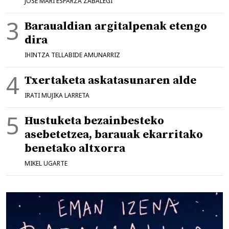
JOSE MARI ESPARZA ZABALEGI
Baraualdian argitalpenak etengo
dira
IHINTZA TELLABIDE AMUNARRIZ
Txertaketa askatasunaren alde
IRATI MUJIKA LARRETA
Hustuketa bezainbesteko
asebetetzea, barauak ekarritako
benetako altxorra
MIKEL UGARTE