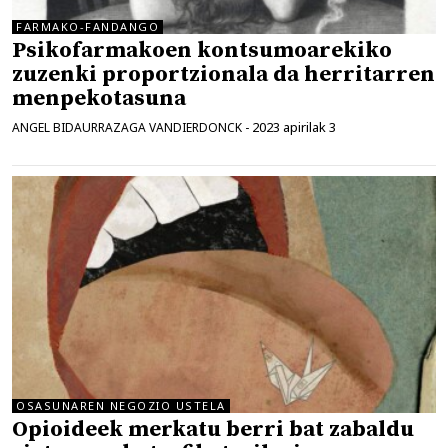
FARMAKO-FANDANGO
Psikofarmakoen kontsumoarekiko
zuzenki proportzionala da herritarren
menpekotasuna
2023 apirilak 3
ANGEL BIDAURRAZAGA VANDIERDONCK
-
OSASUNAREN NEGOZIO USTELA
Opioideek merkatu berri bat zabaldu