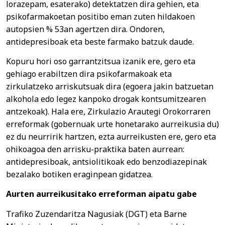
lorazepam, esaterako) detektatzen dira gehien, eta
psikofarmakoetan positibo eman zuten hildakoen
autopsien % 53an agertzen dira. Ondoren,
antidepresiboak eta beste farmako batzuk daude.
Kopuru hori oso garrantzitsua izanik ere, gero eta
gehiago erabiltzen dira psikofarmakoak eta
zirkulatzeko arriskutsuak dira (egoera jakin batzuetan
alkohola edo legez kanpoko drogak kontsumitzearen
antzekoak). Hala ere, Zirkulazio Arautegi Orokorraren
erreformak (gobernuak urte honetarako aurreikusia du)
ez du neurririk hartzen, ezta aurreikusten ere, gero eta
ohikoagoa den arrisku-praktika baten aurrean:
antidepresiboak, antsiolitikoak edo benzodiazepinak
bezalako botiken eraginpean gidatzea.
Aurten aurreikusitako erreforman aipatu gabe
Trafiko Zuzendaritza Nagusiak (DGT) eta Barne