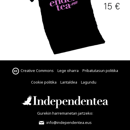
Creative Commons
Lege oharra
Pribatutasun politika
Cookie politika
Lantaldea
Lagundu
Gurekin harremanetan jartzeko:
info@independentea.eus