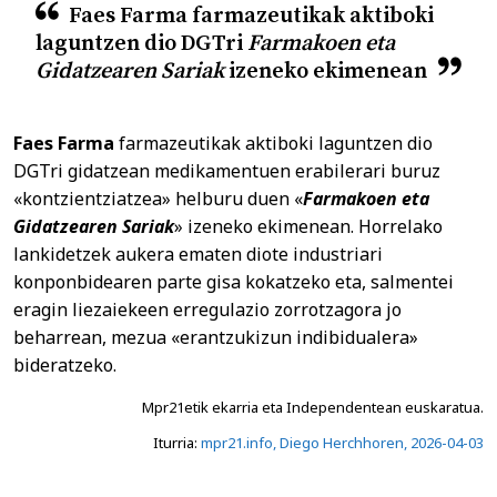
Faes Farma farmazeutikak aktiboki
laguntzen dio DGTri
Farmakoen eta
Gidatzearen Sariak
izeneko ekimenean
Faes Farma
farmazeutikak aktiboki laguntzen dio
DGTri gidatzean medikamentuen erabilerari buruz
«kontzientziatzea» helburu duen «
Farmakoen eta
Gidatzearen Sariak
» izeneko ekimenean. Horrelako
lankidetzek aukera ematen diote industriari
konponbidearen parte gisa kokatzeko eta, salmentei
eragin liezaiekeen erregulazio zorrotzagora jo
beharrean, mezua «erantzukizun indibidualera»
bideratzeko.
Mpr21etik ekarria eta Independentean euskaratua.
Iturria:
mpr21.info, Diego Herchhoren,
2026
-04-03