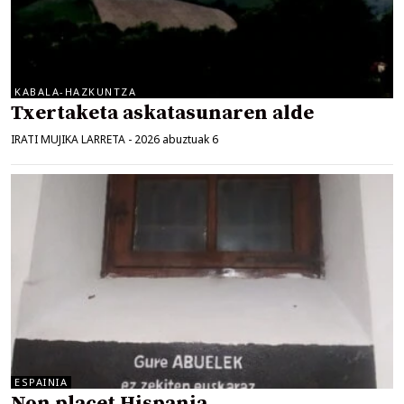
KABALA-HAZKUNTZA
Txertaketa askatasunaren alde
IRATI MUJIKA LARRETA
-
2026 abuztuak 6
ESPAINIA
Non placet Hispania