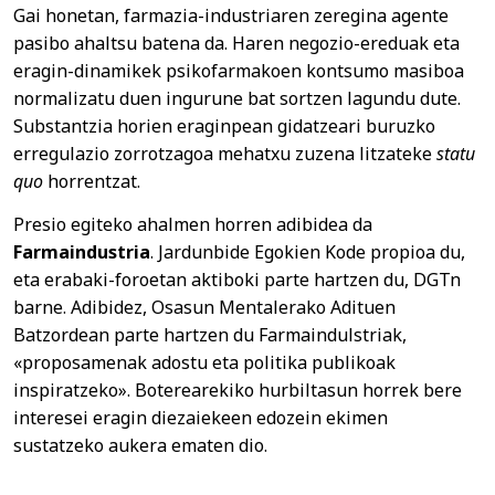
Gai honetan, farmazia-industriaren zeregina agente
pasibo ahaltsu batena da. Haren negozio-ereduak eta
eragin-dinamikek psikofarmakoen kontsumo masiboa
normalizatu duen ingurune bat sortzen lagundu dute.
Substantzia horien eraginpean gidatzeari buruzko
erregulazio zorrotzagoa mehatxu zuzena litzateke
statu
quo
horrentzat.
Presio egiteko ahalmen horren adibidea da
Farmaindustria
. Jardunbide Egokien Kode propioa du,
eta erabaki-foroetan aktiboki parte hartzen du, DGTn
barne. Adibidez, Osasun Mentalerako Adituen
Batzordean parte hartzen du Farmaindulstriak,
«proposamenak adostu eta politika publikoak
inspiratzeko». Boterearekiko hurbiltasun horrek bere
interesei eragin diezaiekeen edozein ekimen
sustatzeko aukera ematen dio.