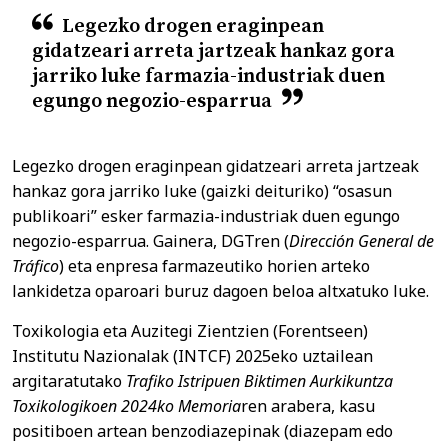
Legezko drogen eraginpean
gidatzeari arreta jartzeak hankaz gora
jarriko luke farmazia-industriak duen
egungo negozio-esparrua
Legezko drogen eraginpean gidatzeari arreta jartzeak
hankaz gora jarriko luke (gaizki deituriko) “osasun
publikoari” esker farmazia-industriak duen egungo
negozio-esparrua. Gainera, DGTren (
Dirección General de
Tráfico
) eta enpresa farmazeutiko horien arteko
lankidetza oparoari buruz dagoen beloa altxatuko luke.
Toxikologia eta Auzitegi Zientzien (Forentseen)
Institutu Nazionalak (INTCF) 2025eko uztailean
argitaratutako
Trafiko Istripuen Biktimen Aurkikuntza
Toxikologikoen 2024ko Memoria
ren arabera, kasu
positiboen artean benzodiazepinak (diazepam edo