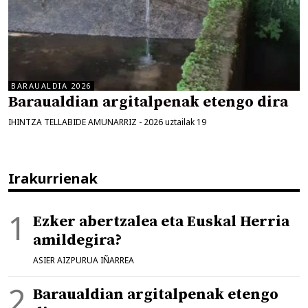
BARAUALDIA 2026
Baraualdian argitalpenak etengo dira
IHINTZA TELLABIDE AMUNARRIZ
-
2026 uztailak 19
Irakurrienak
Ezker abertzalea eta Euskal Herria
amildegira?
ASIER AIZPURUA IÑARREA
Baraualdian argitalpenak etengo