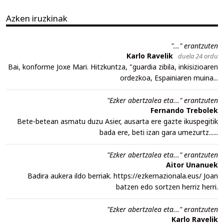
Azken iruzkinak
"..." erantzuten
Karlo Ravelik
duela 24 ordu
Bai, konforme Joxe Mari. Hitzkuntza, "guardia zibila, inkisizioaren
ordezkoa, Espainiaren muina...
"Ezker abertzalea eta..." erantzuten
Fernando Trebolek
Bete-betean asmatu duzu Asier, ausarta ere gazte ikuspegitik
bada ere, beti izan gara umezurtz......
"Ezker abertzalea eta..." erantzuten
Aitor Unanuek
Badira aukera ildo berriak. https://ezkernazionala.eus/ Joan
batzen edo sortzen herriz herri.
"Ezker abertzalea eta..." erantzuten
Karlo Ravelik