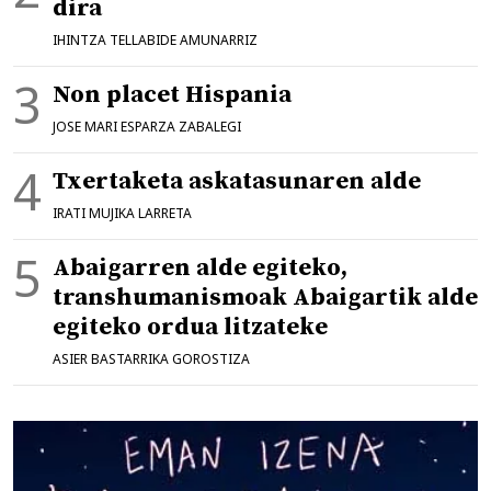
dira
IHINTZA TELLABIDE AMUNARRIZ
Non placet Hispania
JOSE MARI ESPARZA ZABALEGI
Txertaketa askatasunaren alde
IRATI MUJIKA LARRETA
Abaigarren alde egiteko,
transhumanismoak Abaigartik alde
egiteko ordua litzateke
ASIER BASTARRIKA GOROSTIZA