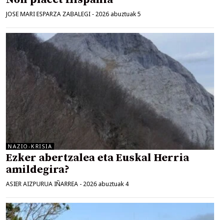
JOSE MARI ESPARZA ZABALEGI
-
2026 abuztuak 5
NAZIO-KRISIA
Ezker abertzalea eta Euskal Herria
amildegira?
ASIER AIZPURUA IÑARREA
-
2026 abuztuak 4