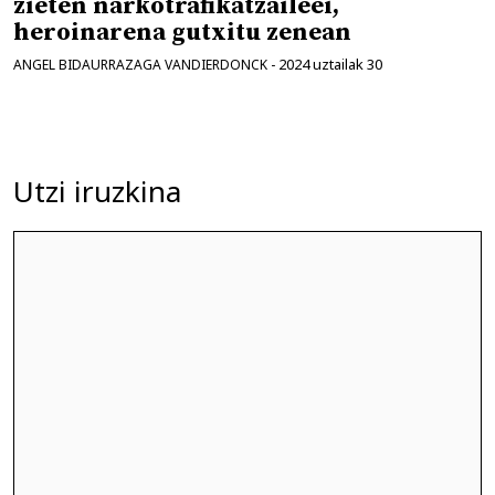
zieten narkotrafikatzaileei,
heroinarena gutxitu zenean
2024 uztailak 30
ANGEL BIDAURRAZAGA VANDIERDONCK
-
Utzi iruzkina
Iruzkina