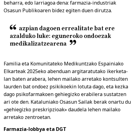
beharra, edo larriagoa dena: farmazia-industriak
Osasun Publikoaren bidez egiten duen dirutza.
azpian dagoen errealitate bat ere
azalduko luke: eguneroko ondoezak
medikalizatzearena
Familia eta Komunitateko Medikuntzako Espainiako
Elkarteak 2025eko abenduan argitaratutako ikerketa-
lan baten arabera, lehen mailako arretako kontsulten
laurden bat ondoez psikikoekin lotuta dago, eta kezka
dago psikofarmakoen gehiegizko erabilera sustatzen
ari ote den. Kataluniako Osasun Sailak berak onartu du
«gehiegizko preskripzioak» daudela lehen mailako
arretako zentroetan.
Farmazia-lobbya eta DGT