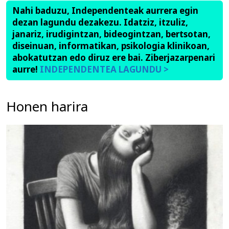
Nahi baduzu, Independenteak aurrera egin
dezan lagundu dezakezu. Idatziz, itzuliz,
janariz, irudigintzan, bideogintzan, bertsotan,
diseinuan, informatikan, psikologia klinikoan,
abokatutzan edo diruz ere bai. Ziberjazarpenari
aurre!
INDEPENDENTEA LAGUNDU >
Honen harira