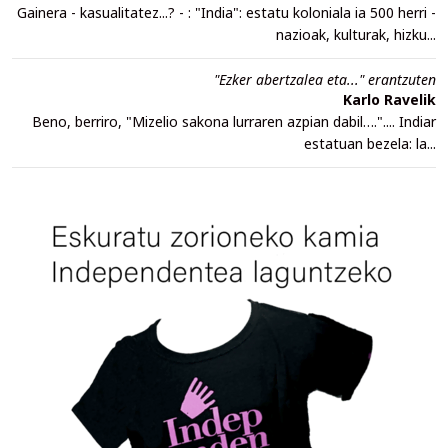
Gainera - kasualitatez...? - : "India": estatu koloniala ia 500 herri -
nazioak, kulturak, hizku...
"Ezker abertzalea eta..." erantzuten
Karlo Ravelik
Beno, berriro, "Mizelio sakona lurraren azpian dabil….".... Indiar
estatuan bezela: la...