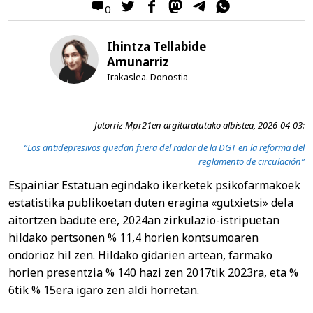
0
Ihintza Tellabide
Amunarriz
Irakaslea. Donostia
Jatorriz Mpr21en argitaratutako albistea, 2026-04-03:
“Los antidepresivos quedan fuera del radar de la DGT en la reforma del
reglamento de circulación”
Espainiar Estatuan egindako ikerketek psikofarmakoek
estatistika publikoetan duten eragina «gutxietsi» dela
aitortzen badute ere, 2024an zirkulazio-istripuetan
hildako pertsonen % 11,4 horien kontsumoaren
ondorioz hil zen. Hildako gidarien artean, farmako
horien presentzia % 140 hazi zen 2017tik 2023ra, eta %
6tik % 15era igaro zen aldi horretan.