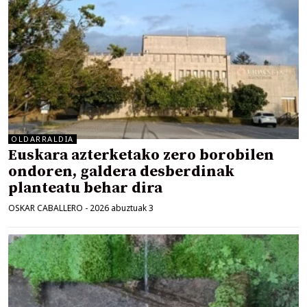
OLDARRALDIA
Euskara azterketako zero borobilen
ondoren, galdera desberdinak
planteatu behar dira
OSKAR CABALLERO
-
2026 abuztuak 3