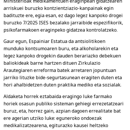
Ministerioak medikamentuen eraginpean gidatzearen
arriskuei buruzko kontzientziazio-kanpainak egin
badituzte ere, egia esan, ez dago legez kanpoko drogei
buruzko 7/2025 ISES bezalako jarraibide espezifikorik,
psikofarmakoen eraginpeko gidatzea kontrolatzeko.
Gaur egun, Espainiar Estatua da antsiolitikoen
munduko kontsumoaren buru, eta alkoholarekin eta
legez kanpoko drogekin dauden berariazko debekuen
baliokideak barne hartzen dituen Zirkulazio
Arautegiaren erreforma batek arretaren jopuntuan
jarriko lituzke bide-segurtasunean eragiten duten eta
hori ahalbidetzen duten praktika mediko eta sozialak.
Aldaketa horrek eztabaida eragingo luke farmako
horiek osasun publiko sisteman gehiegi errezetatzeari
buruz, eta, horrez gain, azpian dagoen errealitate bat
ere agerian utziko luke: eguneroko ondoezak
medikalizatzearena, egiturazko kausei heltzeko