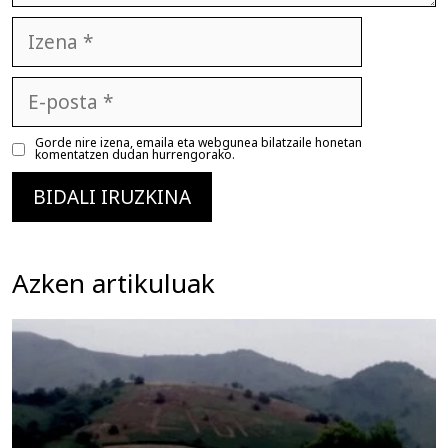
Izena
E-
posta
Gorde nire izena, emaila eta webgunea bilatzaile honetan
komentatzen dudan hurrengorako.
Azken artikuluak