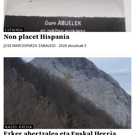
ESPAINIA
Non placet Hispania
JOSE MARI ESPARZA ZABALEGI
-
2026 abuztuak 5
NAZIO-KRISIA
Ezker abertzalea eta Euskal Herria