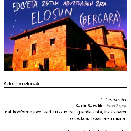
Azken iruzkinak
"..." erantzuten
Karlo Ravelik
duela 2 egun
Bai, konforme Joxe Mari. Hitzkuntza, "guardia zibila, inkisizioaren
ordezkoa, Espainiaren muina...