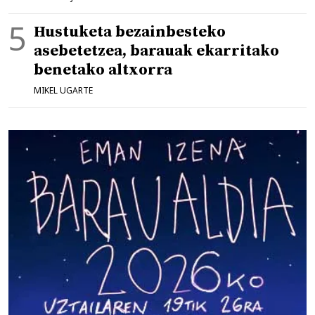
Hustuketa bezainbesteko
asebetetzea, barauak ekarritako
benetako altxorra
MIKEL UGARTE