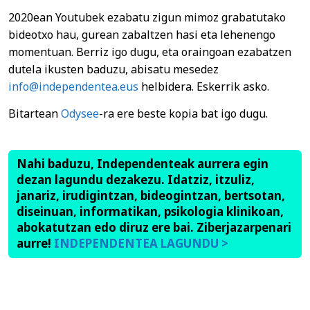
2020ean Youtubek ezabatu zigun mimoz grabatutako
bideotxo hau, gurean zabaltzen hasi eta lehenengo
momentuan. Berriz igo dugu, eta oraingoan ezabatzen
dutela ikusten baduzu, abisatu mesedez
info@independentea.eus
helbidera. Eskerrik asko.
Bitartean
Odysee
-ra ere beste kopia bat igo dugu.
Nahi baduzu, Independenteak aurrera egin
dezan lagundu dezakezu. Idatziz, itzuliz,
janariz, irudigintzan, bideogintzan, bertsotan,
diseinuan, informatikan, psikologia klinikoan,
abokatutzan edo diruz ere bai. Ziberjazarpenari
aurre!
INDEPENDENTEA LAGUNDU >