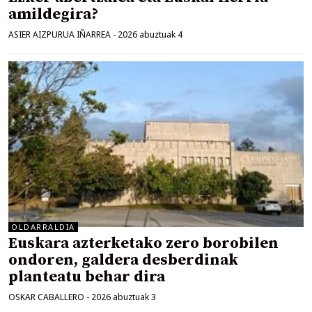
amildegira?
ASIER AIZPURUA IÑARREA
-
2026 abuztuak 4
OLDARRALDIA
Euskara azterketako zero borobilen
ondoren, galdera desberdinak
planteatu behar dira
OSKAR CABALLERO
-
2026 abuztuak 3