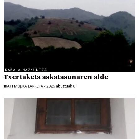
KABALA-HAZKUNTZA
Txertaketa askatasunaren alde
IRATI MUJIKA LARRETA
-
2026 abuztuak 6