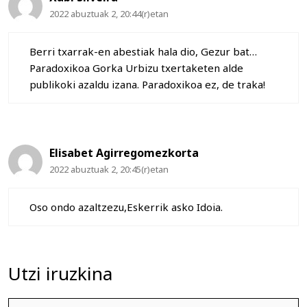
2022 abuztuak 2, 20:44(r)etan
Berri txarrak-en abestiak hala dio, Gezur bat…
Paradoxikoa Gorka Urbizu txertaketen alde
publikoki azaldu izana. Paradoxikoa ez, de traka!
Elisabet Agirregomezkorta
2022 abuztuak 2, 20:45(r)etan
Oso ondo azaltzezu,Eskerrik asko Idoia.
Utzi iruzkina
Iruzkina