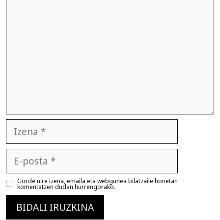
Izena
E-
posta
Gorde nire izena, emaila eta webgunea bilatzaile honetan
komentatzen dudan hurrengorako.