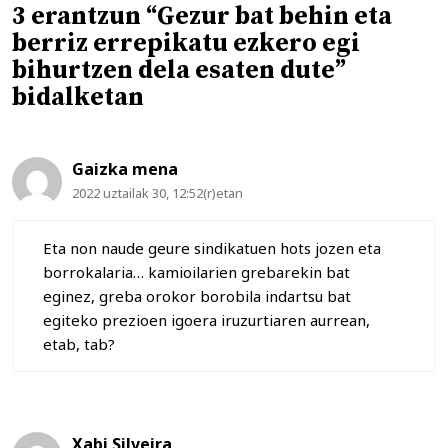
3 erantzun “Gezur bat behin eta
berriz errepikatu ezkero egi
bihurtzen dela esaten dute”
bidalketan
Gaizka mena
2022 uztailak 30, 12:52(r)etan
Eta non naude geure sindikatuen hots jozen eta
borrokalaria… kamioilarien grebarekin bat
eginez, greba orokor borobila indartsu bat
egiteko prezioen igoera iruzurtiaren aurrean,
etab, tab?
Xabi Silveira