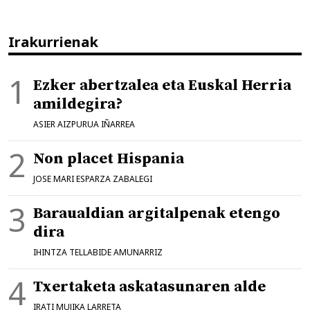
Irakurrienak
Ezker abertzalea eta Euskal Herria
amildegira?
ASIER AIZPURUA IÑARREA
Non placet Hispania
JOSE MARI ESPARZA ZABALEGI
Baraualdian argitalpenak etengo
dira
IHINTZA TELLABIDE AMUNARRIZ
Txertaketa askatasunaren alde
IRATI MUJIKA LARRETA