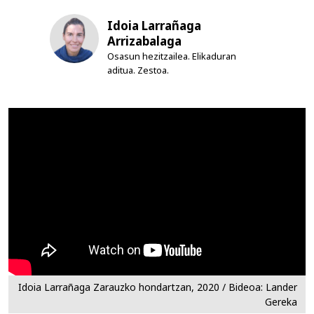
Idoia Larrañaga
Arrizabalaga
Osasun hezitzailea. Elikaduran
aditua. Zestoa.
Idoia Larrañaga Zarauzko hondartzan, 2020 / Bideoa: Lander
Gereka