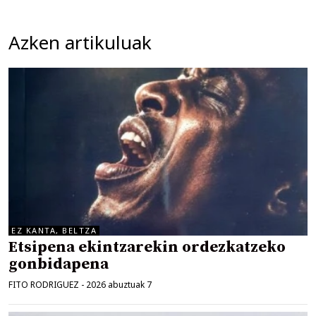
Azken artikuluak
EZ KANTA, BELTZA
Etsipena ekintzarekin ordezkatzeko
gonbidapena
FITO RODRIGUEZ
-
2026 abuztuak 7