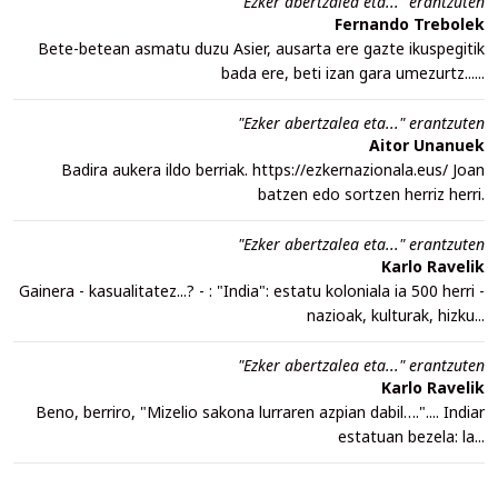
"Ezker abertzalea eta..." erantzuten
Fernando Trebolek
Bete-betean asmatu duzu Asier, ausarta ere gazte ikuspegitik
bada ere, beti izan gara umezurtz......
"Ezker abertzalea eta..." erantzuten
Aitor Unanuek
Badira aukera ildo berriak. https://ezkernazionala.eus/ Joan
batzen edo sortzen herriz herri.
"Ezker abertzalea eta..." erantzuten
Karlo Ravelik
Gainera - kasualitatez...? - : "India": estatu koloniala ia 500 herri -
nazioak, kulturak, hizku...
"Ezker abertzalea eta..." erantzuten
Karlo Ravelik
Beno, berriro, "Mizelio sakona lurraren azpian dabil….".... Indiar
estatuan bezela: la...