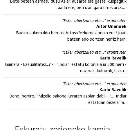
Bete-betean asmatu duzu Asier, ausarta ere gazte ikuspegitik
bada ere, beti izan gara umezurtz......
"Ezker abertzalea eta..." erantzuten
Aitor Unanuek
Badira aukera ildo berriak. https://ezkernazionala.eus/ Joan
batzen edo sortzen herriz herri.
"Ezker abertzalea eta..." erantzuten
Karlo Ravelik
Gainera - kasualitatez...? - : "India": estatu koloniala ia 500 herri -
nazioak, kulturak, hizku...
"Ezker abertzalea eta..." erantzuten
Karlo Ravelik
Beno, berriro, "Mizelio sakona lurraren azpian dabil….".... Indiar
estatuan bezela: la...