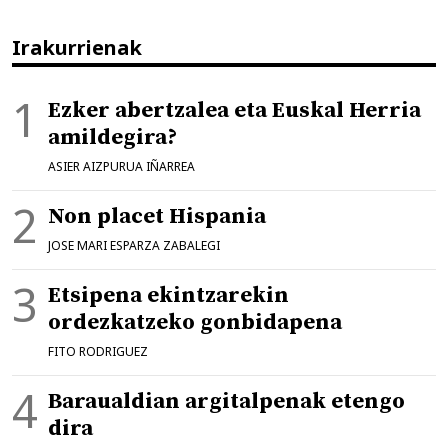
Irakurrienak
Ezker abertzalea eta Euskal Herria
amildegira?
ASIER AIZPURUA IÑARREA
Non placet Hispania
JOSE MARI ESPARZA ZABALEGI
Etsipena ekintzarekin
ordezkatzeko gonbidapena
FITO RODRIGUEZ
Baraualdian argitalpenak etengo
dira