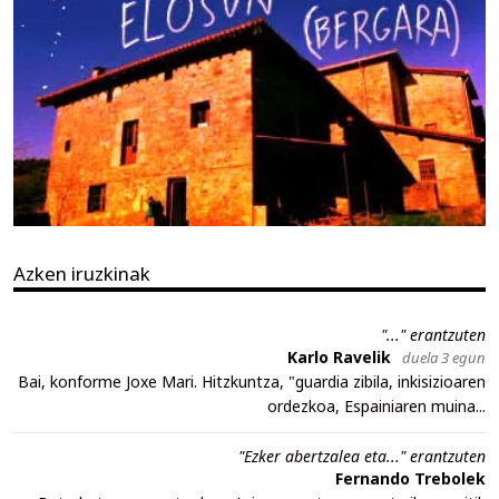
Azken iruzkinak
"..." erantzuten
Karlo Ravelik
duela 3 egun
Bai, konforme Joxe Mari. Hitzkuntza, "guardia zibila, inkisizioaren
ordezkoa, Espainiaren muina...
"Ezker abertzalea eta..." erantzuten
Fernando Trebolek