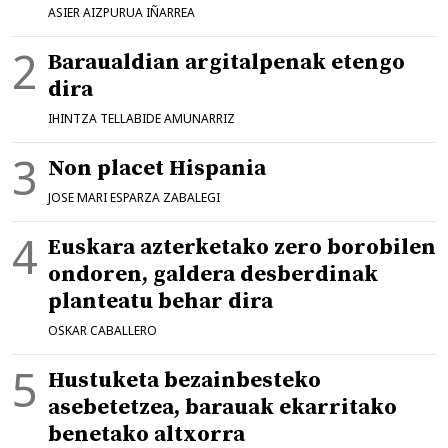
ASIER AIZPURUA IÑARREA
Baraualdian argitalpenak etengo
dira
IHINTZA TELLABIDE AMUNARRIZ
Non placet Hispania
JOSE MARI ESPARZA ZABALEGI
Euskara azterketako zero borobilen
ondoren, galdera desberdinak
planteatu behar dira
OSKAR CABALLERO
Hustuketa bezainbesteko
asebetetzea, barauak ekarritako
benetako altxorra