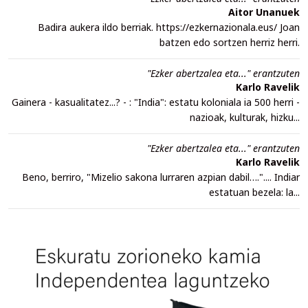
Aitor Unanuek
Badira aukera ildo berriak. https://ezkernazionala.eus/ Joan
batzen edo sortzen herriz herri.
"Ezker abertzalea eta..." erantzuten
Karlo Ravelik
Gainera - kasualitatez...? - : "India": estatu koloniala ia 500 herri -
nazioak, kulturak, hizku...
"Ezker abertzalea eta..." erantzuten
Karlo Ravelik
Beno, berriro, "Mizelio sakona lurraren azpian dabil….".... Indiar
estatuan bezela: la...