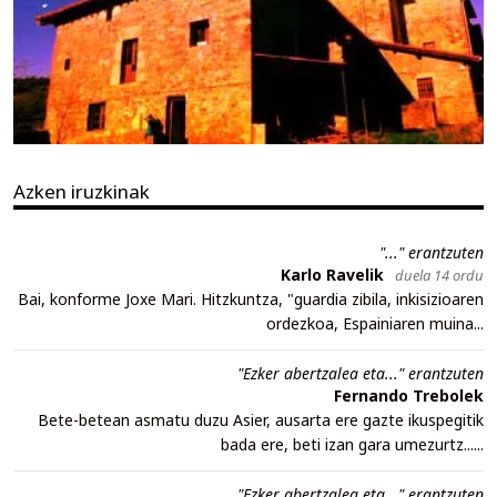
Azken iruzkinak
"..." erantzuten
Karlo Ravelik
duela 14 ordu
Bai, konforme Joxe Mari. Hitzkuntza, "guardia zibila, inkisizioaren
ordezkoa, Espainiaren muina...
"Ezker abertzalea eta..." erantzuten
Fernando Trebolek
Bete-betean asmatu duzu Asier, ausarta ere gazte ikuspegitik
bada ere, beti izan gara umezurtz......
"Ezker abertzalea eta..." erantzuten