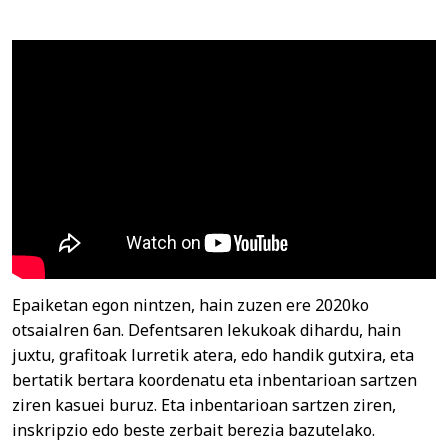
Epaiketan egon nintzen, hain zuzen ere 2020ko
otsaialren 6an. Defentsaren lekukoak dihardu, hain
juxtu, grafitoak lurretik atera, edo handik gutxira, eta
bertatik bertara koordenatu eta inbentarioan sartzen
ziren kasuei buruz. Eta inbentarioan sartzen ziren,
inskripzio edo beste zerbait berezia bazutelako.