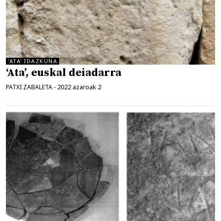
'ATA' IDAZKUNA
‘Ata’, euskal deiadarra
2022 azaroak 2
PATXI ZABALETA
-