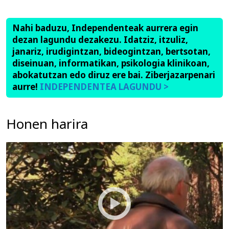
Nahi baduzu, Independenteak aurrera egin
dezan lagundu dezakezu. Idatziz, itzuliz,
janariz, irudigintzan, bideogintzan, bertsotan,
diseinuan, informatikan, psikologia klinikoan,
abokatutzan edo diruz ere bai. Ziberjazarpenari
aurre!
INDEPENDENTEA LAGUNDU >
Honen harira