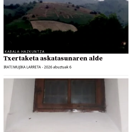
KABALA-HAZKUNTZA
Txertaketa askatasunaren alde
IRATI MUJIKA LARRETA
-
2026 abuztuak 6