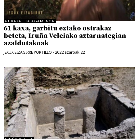
61 KAXA ETA AGAMENON
61 kaxa, garbitu eztako ostrakaz
beteta, Iruña Veleiako aztarnategian
azaldutakoak
2022 azaroak 22
JEXUX EIZAGIRRE PORTILLO
-
IRUÑA VELEIA