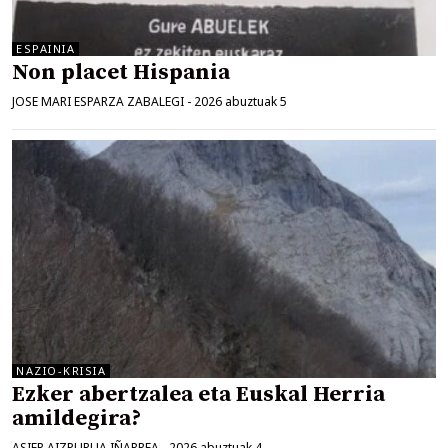
ESPAINIA
Non placet Hispania
JOSE MARI ESPARZA ZABALEGI
-
2026 abuztuak 5
NAZIO-KRISIA
Ezker abertzalea eta Euskal Herria
amildegira?
ASIER AIZPURUA IÑARREA
-
2026 abuztuak 4