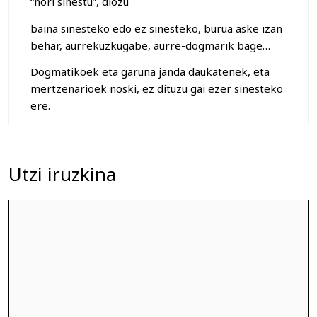
“nori sinestu”, diozu
baina sinesteko edo ez sinesteko, burua aske izan
behar, aurrekuzkugabe, aurre-dogmarik bage…
Dogmatikoek eta garuna janda daukatenek, eta
mertzenarioek noski, ez dituzu gai ezer sinesteko
ere.
Utzi iruzkina
Iruzkina