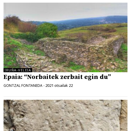
IRUÑA-VELEIA
Epaia: “Norbaitek zerbait egin du”
2021 otsailak 22
GONTZAL FONTANEDA
-