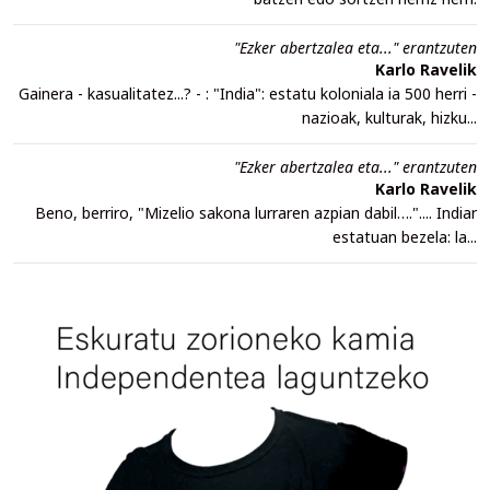
"Ezker abertzalea eta..." erantzuten
Karlo Ravelik
Gainera - kasualitatez...? - : "India": estatu koloniala ia 500 herri -
nazioak, kulturak, hizku...
"Ezker abertzalea eta..." erantzuten
Karlo Ravelik
Beno, berriro, "Mizelio sakona lurraren azpian dabil….".... Indiar
estatuan bezela: la...