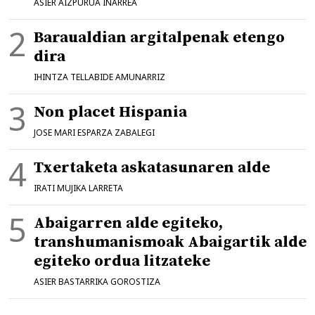
ASIER AIZPURUA IÑARREA
Baraualdian argitalpenak etengo
dira
IHINTZA TELLABIDE AMUNARRIZ
Non placet Hispania
JOSE MARI ESPARZA ZABALEGI
Txertaketa askatasunaren alde
IRATI MUJIKA LARRETA
Abaigarren alde egiteko,
transhumanismoak Abaigartik alde
egiteko ordua litzateke
ASIER BASTARRIKA GOROSTIZA