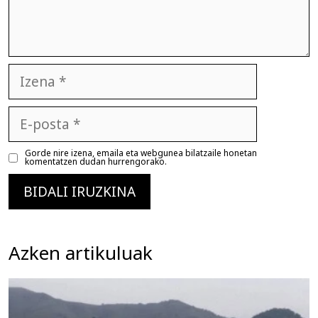
Izena
E-
posta
Gorde nire izena, emaila eta webgunea bilatzaile honetan
komentatzen dudan hurrengorako.
Azken artikuluak