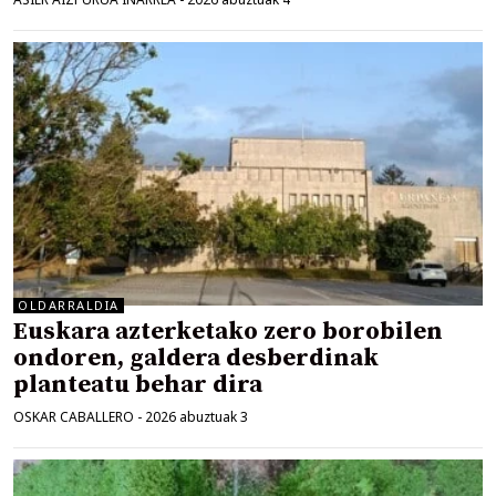
OLDARRALDIA
Euskara azterketako zero borobilen
ondoren, galdera desberdinak
planteatu behar dira
OSKAR CABALLERO
-
2026 abuztuak 3