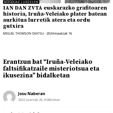
MIRARIAK LURDESEN
IAN DAN ZVTA euskarazko grafitoaren
historia, Iruña-Veleiako plater batean
aurkitua lurretik atera eta ordu
gutxira
2024 maiatzak 16
MIGUEL THOMSON OKATSU
-
Erantzun bat “Iruña-Veleiako
faltsifikatzaile misteriotsua eta
ikusezina” bidalketan
Josu Naberan
2022 azaroak 26, 9:08(r)etan