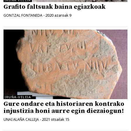
Grafito faltsuak baina egiazkoak
2020 azaroak 9
GONTZAL FONTANEDA
-
IRUÑA-VELEIA
Gure ondare eta historiaren kontrako
injustizia honi aurre egin diezaiogun!
2021 otsailak 15
UNAI ALAÑA CALLEJA
-