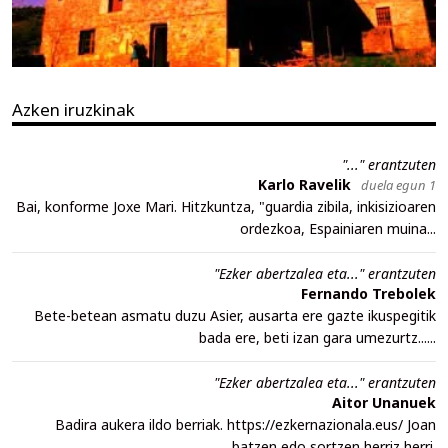
Azken iruzkinak
"..." erantzuten
Karlo Ravelik
duela egun 1
Bai, konforme Joxe Mari. Hitzkuntza, "guardia zibila, inkisizioaren
ordezkoa, Espainiaren muina...
"Ezker abertzalea eta..." erantzuten
Fernando Trebolek
Bete-betean asmatu duzu Asier, ausarta ere gazte ikuspegitik
bada ere, beti izan gara umezurtz......
"Ezker abertzalea eta..." erantzuten
Aitor Unanuek
Badira aukera ildo berriak. https://ezkernazionala.eus/ Joan
batzen edo sortzen herriz herri.