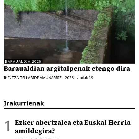
BARAUALDIA 2026
Baraualdian argitalpenak etengo dira
IHINTZA TELLABIDE AMUNARRIZ
-
2026 uztailak 19
Irakurrienak
Ezker abertzalea eta Euskal Herria
amildegira?